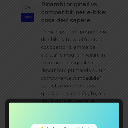
Ricambi originali vs
24
compatibili per e-bike:
Mag
cosa devi sapere
Prima o poi, ogni proprietario
di e-bike si trova di fronte al
cosiddetto “dilemma del
ciclista”: è meglio investire in
un ricambio originale o
risparmiare puntando su un
componente compatibile?
La scelta non è solo una
questione di portafoglio, ma
riguarda la sicurezza, le
prestazioni e la longevità del
mezzo. In questa guida
analizzeremo nel dettaglio