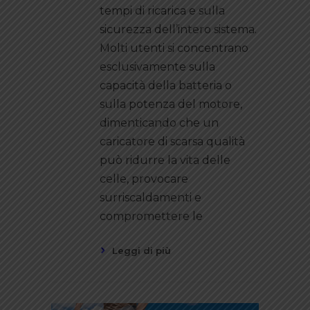
tempi di ricarica e sulla
sicurezza dell’intero sistema.
Molti utenti si concentrano
esclusivamente sulla
capacità della batteria o
sulla potenza del motore,
dimenticando che un
caricatore di scarsa qualità
può ridurre la vita delle
celle, provocare
surriscaldamenti e
compromettere le
Leggi di più