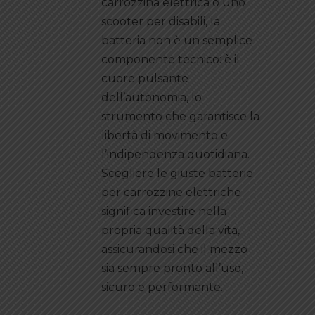
carrozzina elettrica o uno
scooter per disabili, la
batteria non è un semplice
componente tecnico: è il
cuore pulsante
dell’autonomia, lo
strumento che garantisce la
libertà di movimento e
l’indipendenza quotidiana.
Scegliere le giuste batterie
per carrozzine elettriche
significa investire nella
propria qualità della vita,
assicurandosi che il mezzo
sia sempre pronto all’uso,
sicuro e performante.