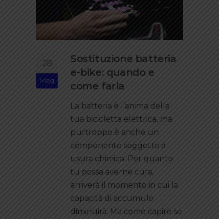
Sostituzione batteria
28
e-bike: quando e
Mag
come farla
La batteria è l’anima della
tua bicicletta elettrica, ma
purtroppo è anche un
componente soggetto a
usura chimica. Per quanto
tu possa averne cura,
arriverà il momento in cui la
capacità di accumulo
diminuirà. Ma come capire se