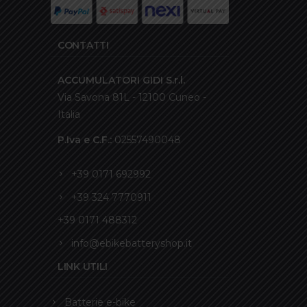
CONTATTI
ACCUMULATORI GIDI S.r.l.
Via Savona 81L - 12100 Cuneo -
Italia
P.Iva e C.F.:
02557490048
+39 0171 692992
+39 324 7770911
+39 0171 488312
info@ebikebatteryshop.it
LINK UTILI
Batterie e-bike