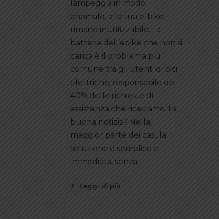
lampeggia in modo
anomalo, e la tua e-bike
rimane inutilizzabile. La
batteria dell’ebike che non si
carica è il problema più
comune tra gli utenti di bici
elettriche, responsabile del
40% delle richieste di
assistenza che riceviamo. La
buona notizia? Nella
maggior parte dei casi, la
soluzione è semplice e
immediata, senza
Leggi di più