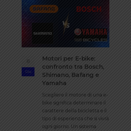
Motori per E-bike:
8
confronto tra Bosch,
Giu
Shimano, Bafang e
Yamaha
Scegliere il motore di una e-
bike significa determinare il
carattere della bicicletta e il
tipo di esperienza che si vivrà
ogni giorno. Un sistema