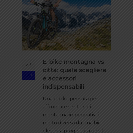
E-bike montagna vs
23
città: quale scegliere
Giu
e accessori
indispensabili
Una e-bike pensata per
affrontare sentieri di
montagna impegnativi è
molto diversa da una bici
elettrica progettata per il