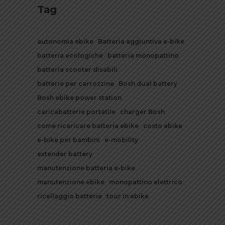
Tag
autonomia ebike
Batteria aggiuntiva e-bike
batteria ecologiche
batteria monopattino
batteria scooter disabili
batterie per carrozzine
Bosh dual battery
Bosh ebike power station
caricabatterie portatile
charger Bosh
come ricaricare batteria ebike
costo ebike
e-bike per bambini
e-mobility
extender battery
manutenzione batteria e-bike
manutenzione ebike
monopattino elettrico
ricellaggio batterie
tour in ebike