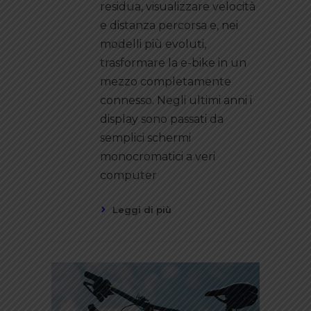
residua, visualizzare velocità
e distanza percorsa e, nei
modelli più evoluti,
trasformare la e-bike in un
mezzo completamente
connesso. Negli ultimi anni i
display sono passati da
semplici schermi
monocromatici a veri
computer
Leggi di più