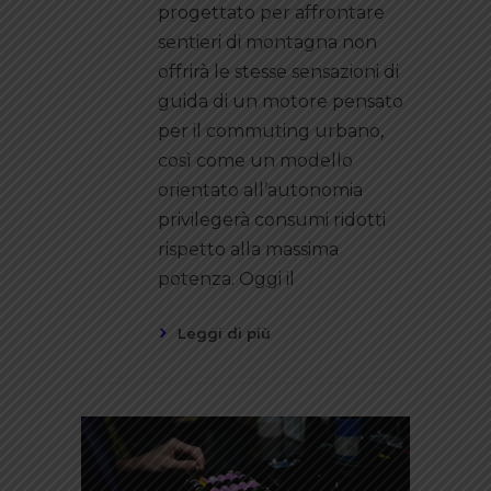
progettato per affrontare
sentieri di montagna non
offrirà le stesse sensazioni di
guida di un motore pensato
per il commuting urbano,
così come un modello
orientato all’autonomia
privilegerà consumi ridotti
rispetto alla massima
potenza. Oggi il
Leggi di più