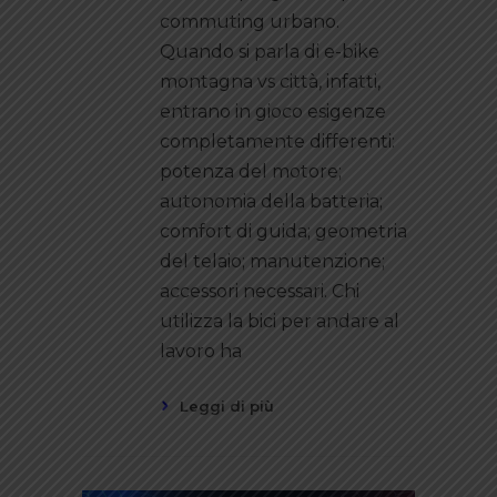
commuting urbano.
Quando si parla di e-bike
montagna vs città, infatti,
entrano in gioco esigenze
completamente differenti:
potenza del motore;
autonomia della batteria;
comfort di guida; geometria
del telaio; manutenzione;
accessori necessari. Chi
utilizza la bici per andare al
lavoro ha
Leggi di più