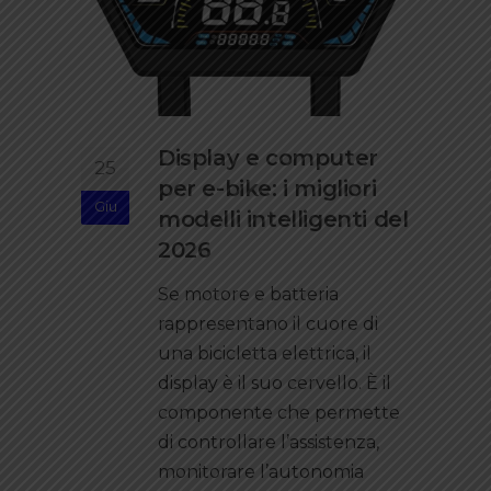
Display e computer
25
per e-bike: i migliori
Giu
modelli intelligenti del
2026
Se motore e batteria
rappresentano il cuore di
una bicicletta elettrica, il
display è il suo cervello. È il
componente che permette
di controllare l’assistenza,
monitorare l’autonomia