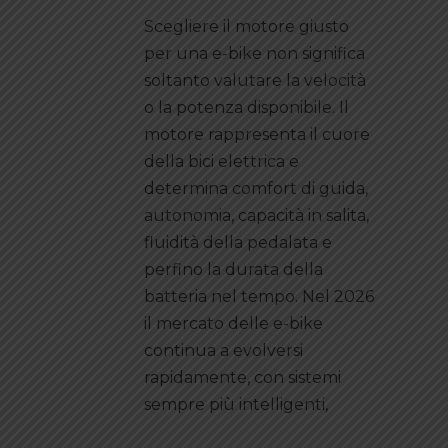
Scegliere il motore giusto
per una e-bike non significa
soltanto valutare la velocità
o la potenza disponibile. Il
motore rappresenta il cuore
della bici elettrica e
determina comfort di guida,
autonomia, capacità in salita,
fluidità della pedalata e
perfino la durata della
batteria nel tempo. Nel 2026
il mercato delle e-bike
continua a evolversi
rapidamente, con sistemi
sempre più intelligenti,