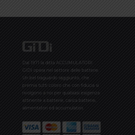
Dal 1971 la ditta ACCUMULATORI
GIDI opera nel settore delle batterie.
Un bel traguardo raggiunto, che
premia tutti coloro che con fiducia si
rivolgono a noi per qualsiasi esigenza
attinente a batterie, carica batterie,
alimentatori ed accumulatori.