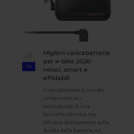
Migliori caricabatterie
23
per e-bike 2026:
Giu
veloci, smart e
affidabili
Il caricabatterie è uno dei
componenti più
sottovalutati di una
bicicletta elettrica, ma
influisce direttamente sulla
durata della batteria, sui