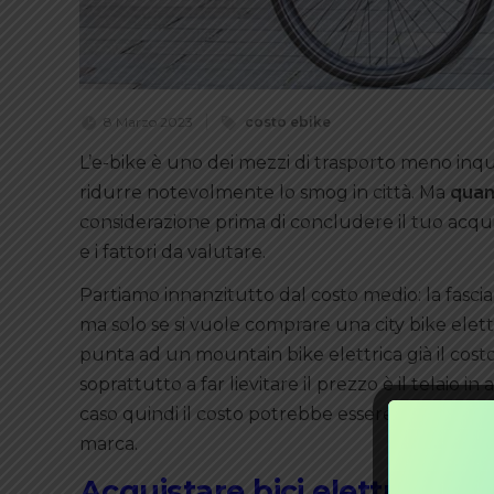
8 Marzo 2023
costo ebike
L’e-bike è uno dei mezzi di trasporto meno inq
ridurre notevolmente lo smog in città. Ma
quan
considerazione prima di concludere il tuo acqui
e i fattori da valutare.
Partiamo innanzitutto dal costo medio: la fasc
ma solo se si vuole comprare una city bike elettr
punta ad un mountain bike elettrica già il costo 
soprattutto a far lievitare il prezzo è il telaio 
caso quindi il costo potrebbe essere anche into
marca.
Acquistare bici elettriche p