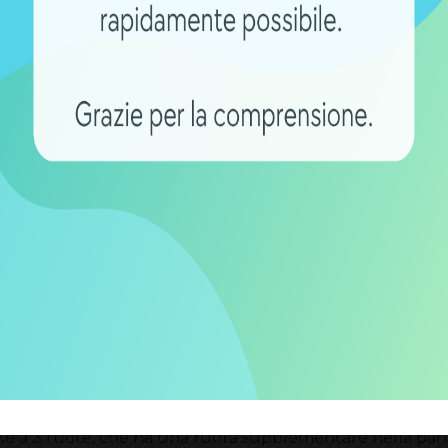
zzo di una e-bike
 panoramica
sui fattori da considerare quando si acquis
ano sul costo. Occorre infatti ricordare prima di tutto ch
nza, per cui i componenti devono essere di qualità e devo
 che la batteria deve essere di qualità superiore, i freni 
o che si potrebbe percorrere strade ripide che necessitan
bike a 3 ruote, che ha una ruota supplementare nella par