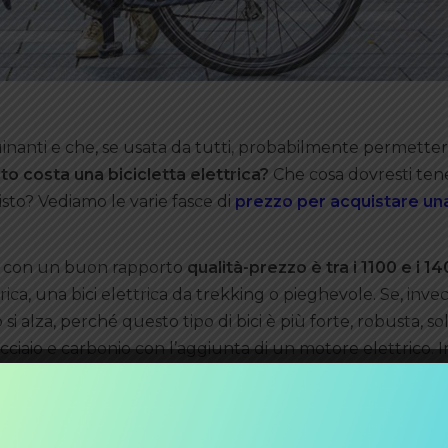
uinanti e che, se usata da tutti, probabilmente permette
to costa una bicicletta elettrica?
Che cosa dovresti tene
sto? Vediamo le varie fasce di
prezzo per acquistare un
ia con un buon rapporto
qualità-prezzo è tra i 1100 e i 1
ica, una bici elettrica da trekking o pieghevole. Se, invece
si alza, perché questo tipo di bici è più forte, robusta, so
in acciaio e carbonio con l’aggiunta di un motore elettrico.
rno ai 3mila euro, ma naturalmente varia anche in base a
er fasce di prezzo