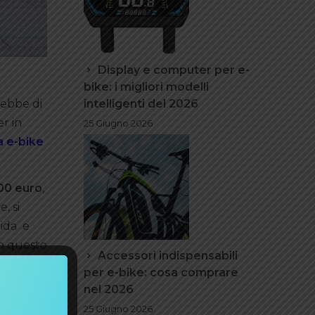
Display e computer per e-
bike: i migliori modelli
intelligenti del 2026
rebbe di
r in
25 Giugno 2026
a e-bike
400 euro
,
, si
lida e
 In questo
Accessori indispensabili
lla
per e-bike: cosa comprare
nel 2026
25 Giugno 2026