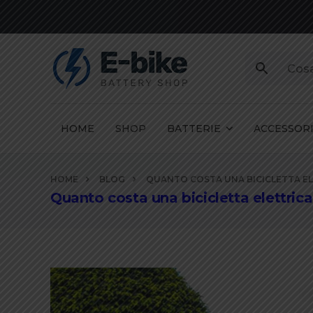
HOME
SHOP
BATTERIE
ACCESSOR
Vai
HOME
BLOG
QUANTO COSTA UNA BICICLETTA E
ai
Quanto costa una bicicletta elettrica
contenuti