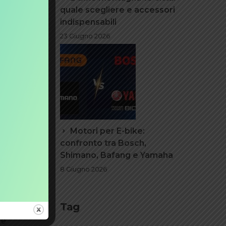
quale scegliere e accessori
indispensabili
23 Giugno 2026
Motori per E-bike:
ta una
confronto tra Bosch,
e da una
Shimano, Bafang e Yamaha
no
8 Giugno 2026
a disco,
o di uno
Tag
te