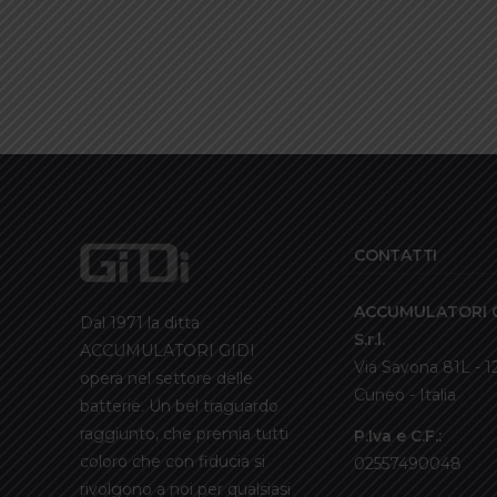
CONTATTI
ACCUMULATORI G
Dal 1971 la ditta
S.r.l.
ACCUMULATORI GIDI
Via Savona 81L - 
opera nel settore delle
Cuneo - Italia
batterie. Un bel traguardo
raggiunto, che premia tutti
P.Iva e C.F.:
coloro che con fiducia si
02557490048
rivolgono a noi per qualsiasi