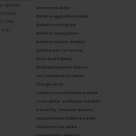
he spesso
autonomia ebike
portare
Batteria aggiuntiva e-bike
ti che
batteria ecologiche
tra i
batteria monopattino
batteria scooter disabili
batterie per carrozzine
Bosh dual battery
Bosh ebike power station
caricabatterie portatile
charger Bosh
come ricaricare batteria ebike
costo ebike
e-bike per bambini
e-mobility
extender battery
manutenzione batteria e-bike
manutenzione ebike
monopattino elettrico