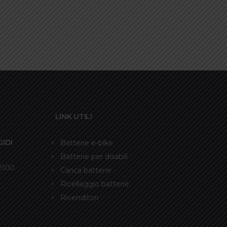
LINK UTILI
IDI
Batterie e-bike
Batterie per disabili
12100
Carica batterie
Ricellaggio batterie
Rivenditori