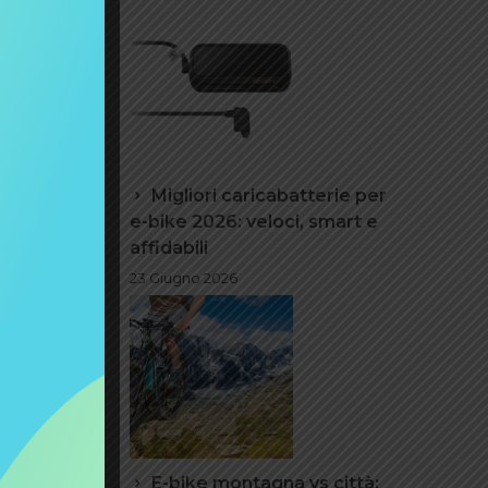
 i 1400
sellino
Migliori caricabatterie per
la fascia
e-bike 2026: veloci, smart e
affidabili
23 Giugno 2026
E-bike montagna vs città: