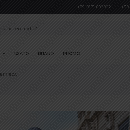
+39 0171 692992
+39
I
USATO
BRAND
PROMO
LETTRICA