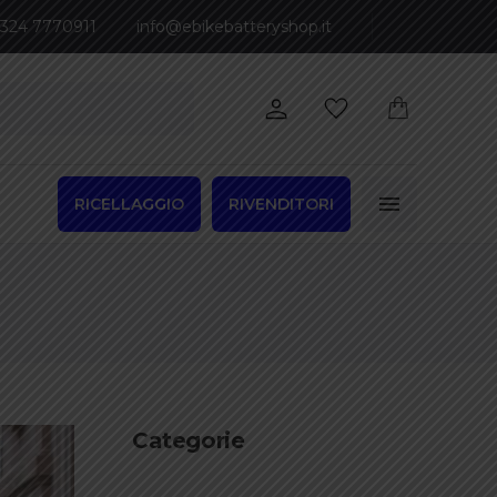
 324 7770911
info@ebikebatteryshop.it
RICELLAGGIO
RIVENDITORI
Categorie