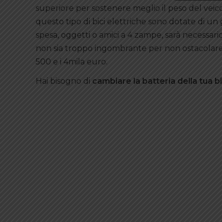
superiore per sostenere meglio il peso del veic
questo tipo di bici elettriche sono dotate di un
spesa, oggetti o amici a 4 zampe, sarà necessari
non sia troppo ingombrante per non ostacolare 
500 e i 4mila euro.
Hai bisogno di
cambiare la batteria della tua bi