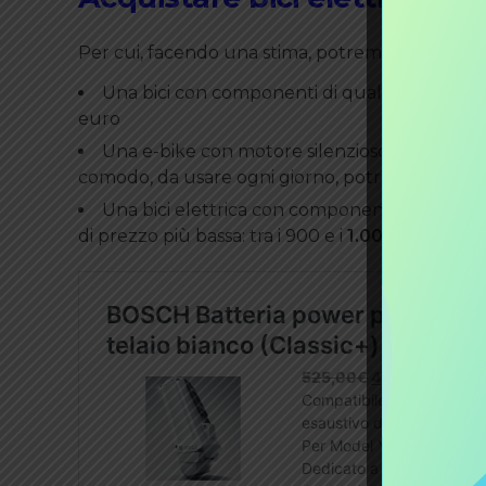
Per cui, facendo una stima, potremmo afferma
Una bici con componenti di qualità medio-alta 
euro
Una e-bike con motore silenzioso, batteria al 
comodo, da usare ogni giorno, potrebbe costare
Una bici elettrica con componenti scarse, sia 
di prezzo più bassa: tra i 900 e i
1.000 euro