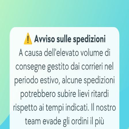
re che:
con batteria al litio e motori brushless costa tra i 1100 e
litio ad ampia capacità, freni a disco, computer di bordo, 
 anche dai 1.500 euro in su
dal punto di vista tecnologico che qualitativo, rientra nel