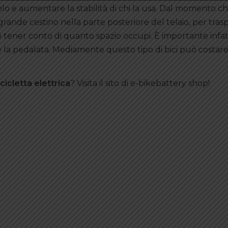
olo e aumentare la stabilità di chi la usa. Dal momento c
 grande cestino nella parte posteriore del telaio, per tras
o tener conto di quanto spazio occupi. È importante infat
la pedalata. Mediamente questo tipo di bici può costare 
cicletta elettrica
? Visita il sito di e-bikebattery shop!