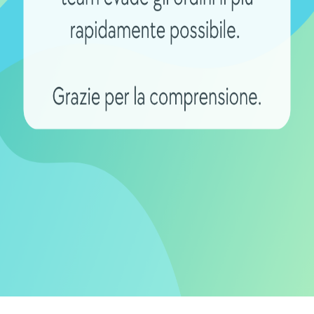
otore elettrico, la cosiddetta e-bike, è ormai diventata il
scegliere una ebike? Quali sono i criteri o i fattori da d
ici elettrica bisogna considerare il budget che si ha a dis
 Va poi tenuto conto