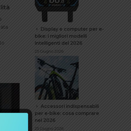
lità
e
lata
Display e computer per e-
bike: i migliori modelli
to
intelligenti del 2026
25 Giugno 2026
Accessori indispensabili
per e-bike: cosa comprare
nel 2026
25 Giugno 2026