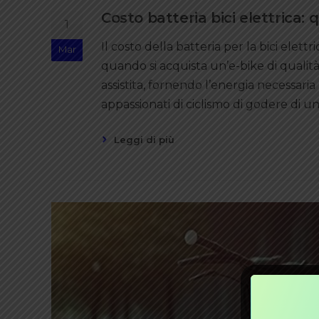
Costo batteria bici elettrica:
1
Il costo della batteria per la bici elet
Mar
quando si acquista un’e-bike di qualità. 
assistita, fornendo l’energia necessari
appassionati di ciclismo di godere di 
Leggi di più