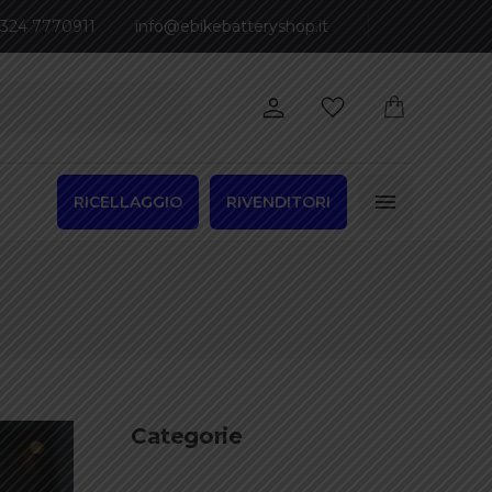
 324 7770911
info@ebikebatteryshop.it
RICELLAGGIO
RIVENDITORI
Categorie