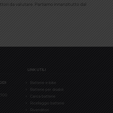
ttori da valutare. Partiamo innanzitutto dal
LINK UTILI
IDI
Batterie e-bike
Batterie per disabili
12100
Carica batterie
Ricellaggio batterie
Rivenditori