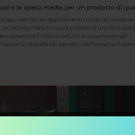
 qual è la spesa media per un prodotto di qua
trica rappresenta uno degli elementi cruciali da considerar
La batteria, infatti, è il cuore pulsante di una bici a peda
a per alimentare il motore elettrico e consentendo agli
un’esperienza di guida più agevole e performante. In ques