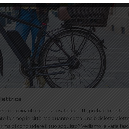
lettrica
meno inquinanti e che, se usata da tutti, probabilmente
 lo smog in città. Ma quanto costa una bicicletta elett
rima di concludere il tuo acquisto? Vediamo le varie fasc