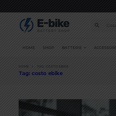
HOME
SHOP
BATTERIE
ACCESSOR
Vai
HOME
TAG: COSTO EBIKE
ai
Tag: costo ebike
contenuti