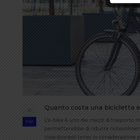
Quanto costa una bicicletta e
8
L’e-bike è uno dei mezzi di trasporto 
Mar
permetterebbe di ridurre notevolmente
cosa dovresti tener in considerazione p