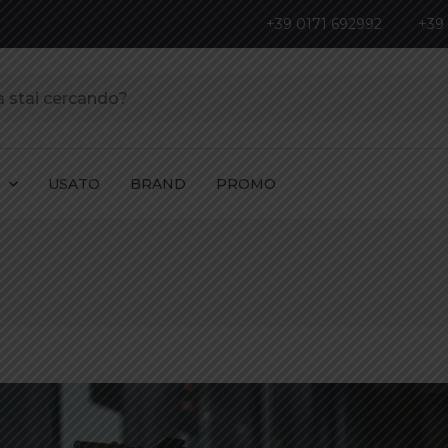
+39 0171 692992
+39
I
USATO
BRAND
PROMO