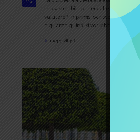
La bicicletta a pedalata assistita con m
Mar
ecosostenibile per eccellenza. Ma come 
valutare? In primis, per scegliere una b
e quanto quindi si vorrebbe spendere.
Leggi di più