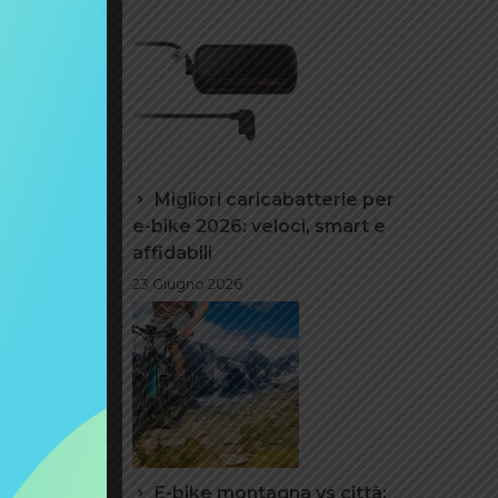
Migliori caricabatterie per
e-bike 2026: veloci, smart e
affidabili
23 Giugno 2026
E-bike montagna vs città: