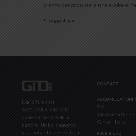
prezzo per acquistare una e-bike e i fa
Leggi di più
CONTATTI
ACCUMULATORI G
Dal 1971 la ditta
S.r.l.
ACCUMULATORI GIDI
Via Savona 81L - 
opera nel settore delle
Cuneo - Italia
batterie. Un bel traguardo
raggiunto, che premia tutti
P.Iva e C.F.: