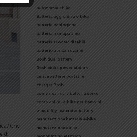
autonomia ebike
Batteria aggiuntiva e-bike
batteria ecologiche
batteria monopattino
batteria scooter disabili
batterie per carrozzine
Bosh dual battery
Bosh ebike power station
caricabatterie portatile
charger Bosh
come ricaricare batteria ebike
costo ebike
e-bike per bambini
e-mobility
extender battery
manutenzione batteria e-bike
rica? Che
manutenzione ebike
e di
monopattino elettrico