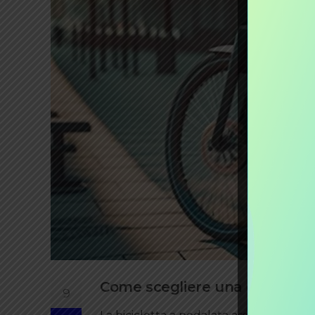
Come scegliere una ebike
9