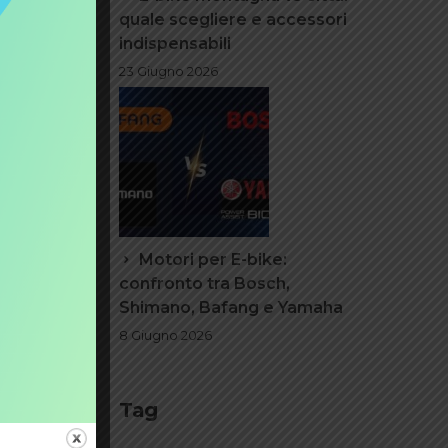
 mezzo
quale scegliere e accessori
over
indispensabili
posizione
23 Giugno 2026
Motori per E-bike:
confronto tra Bosch,
Shimano, Bafang e Yamaha
8 Giugno 2026
Tag