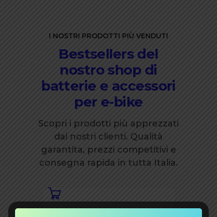
I NOSTRI PRODOTTI PIÙ VENDUTI
Bestsellers del
nostro shop di
batterie e accessori
per e-bike
Scopri i prodotti più apprezzati
dai nostri clienti. Qualità
garantita, prezzi competitivi e
consegna rapida in tutta Italia.