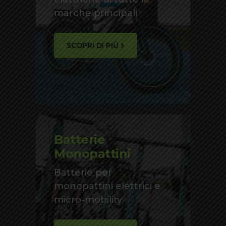
marche principali
SCOPRI DI PIÙ
Batterie
Monopattini
Batterie per
monopattini elettrici e
micro-mobility