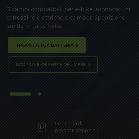
Ricellaggio rapido e sicur
Ricambi compatibili per e-bike, monopattini,
conveniente per prolunga
carrozzine elettriche e camper. Spedizione
e-bike.
rapida in tutta Italia.
RICELLAGGIO BATTERIA
TROVA LA TUA BATTERIA
SCOPRI LE OFFERTE DEL MESE
Centinaia di
prodotti disponibili