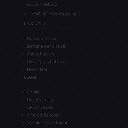
+39 0171 488312
info@ebikebatteryshop.it
LINK UTILI
Batterie e-bike
Batterie per disabili
Carica batterie
Ricellaggio batterie
Rivenditori
LEGAL
Cookie
Privacy policy
Gestione resi
Chiedi il Recesso
Termini e Condizioni