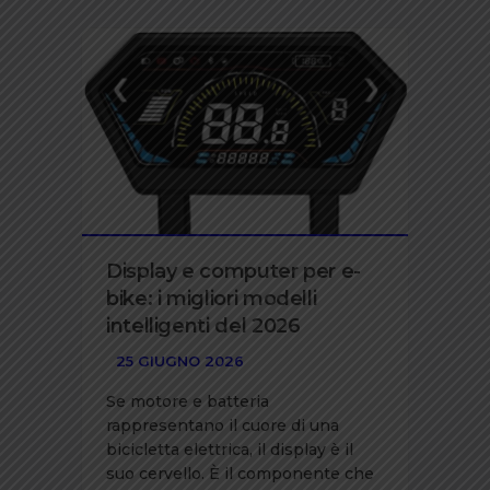
Display e computer per e-
Ac
bike: i migliori modelli
e-
intelligenti del 2026
2
25 GIUGNO 2026
25
Se motore e batteria
Ac
rappresentano il cuore di una
in
bicicletta elettrica, il display è il
ve
suo cervello. È il componente che
uti