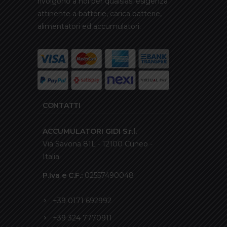
rivolgono a noi per qualsiasi esigenza
attinente a batterie, carica batterie,
alimentatori ed accumulatori.
CONTATTI
ACCUMULATORI GIDI S.r.l.
Via Savona 81L - 12100 Cuneo -
Italia
P.Iva e C.F.:
02557490048
+39 0171 692992
+39 324 7770911