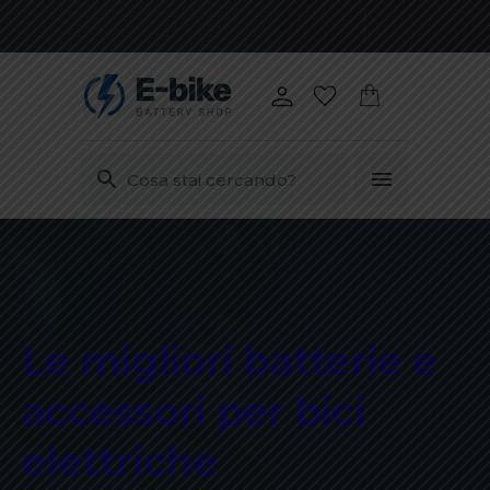
Vai
ai
contenuti
Le migliori batterie e
accessori per bici
Ricellaggio batte
elettriche
autonomia, più 