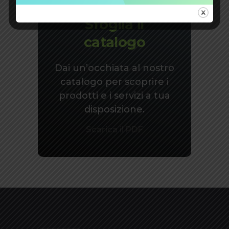
Sfoglia il
catalogo
Dai un’occhiata al nostro
catalogo per scoprire i
prodotti e i servizi a tua
disposizione.
Scarica il PDF