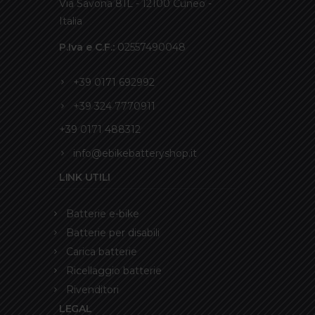
Via Savona 81L - 12100 Cuneo -
Italia
P.Iva e C.F.:
02557490048
+39 0171 692992
+39 324 7770911
+39 0171 488312
info@ebikebatteryshop.it
LINK UTILI
Batterie e-bike
Batterie per disabili
Carica batterie
Ricellaggio batterie
Rivenditori
LEGAL