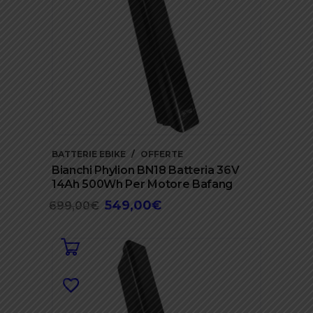
BATTERIE EBIKE
OFFERTE
Bianchi Phylion BN18 Batteria 36V
14Ah 500Wh Per Motore Bafang
549,00
€
Il
Il
699,00
€
prezzo
prezzo
originale
attuale
era:
è:
699,00€.
549,00€.