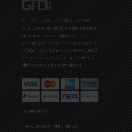
Dal 1971 la ditta ACCUMULATORI
GIDI opera nel settore delle batterie.
Un bel traguardo raggiunto, che
premia tutti coloro che con fiducia si
rivolgono a noi per qualsiasi esigenza
attinente a batterie, carica batterie,
alimentatori ed accumulatori.
CONTATTI
ACCUMULATORI GIDI S.r.l.