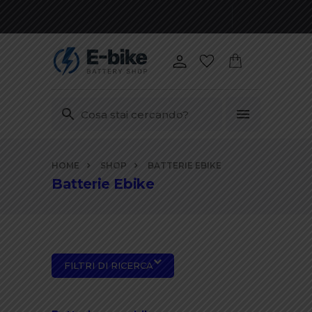
Vai
HOME
SHOP
BATTERIE EBIKE
ai
Batterie Ebike
contenuti
FILTRI DI RICERCA