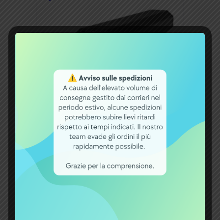
BATTERIE EBIKE
PRODOTTO DEL MESE
Bianchi Phylion BN21 Batteria 36V
174,5Ah 630Wh Per T-Tronik –
Motore Oli, Nero
499,00
€