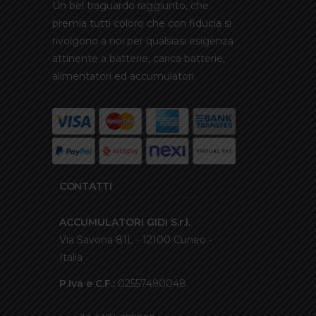
Un bel traguardo raggiunto, che
premia tutti coloro che con fiducia si
rivolgono a noi per qualsiasi esigenza
attinente a batterie, carica batterie,
alimentatori ed accumulatori.
CONTATTI
ACCUMULATORI GIDI S.r.l.
Via Savona 81L - 12100 Cuneo -
Italia
P.Iva e C.F.:
02557490048