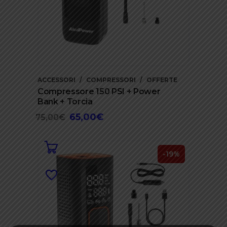
ACCESSORI
COMPRESSORI
OFFERTE
Compressore 150 PSI + Power
Bank + Torcia
65,00
€
Il
Il
75,00
€
prezzo
prezzo
originale
attuale
era:
è:
-19%
75,00€.
65,00€.