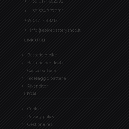
+39 0171 692992
+39 324 7770911
+39 0171 488312
info@ebikebatteryshop.it
LINK UTILI
Batterie e-bike
Batterie per disabili
Carica batterie
Ricellaggio batterie
Rivenditori
LEGAL
Cookie
Privacy policy
Gestione resi