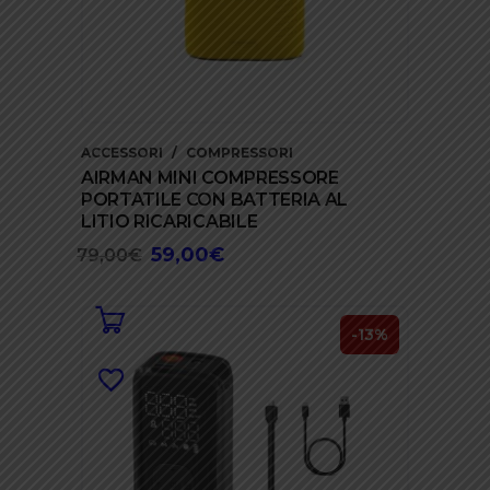
ACCESSORI
COMPRESSORI
AIRMAN MINI COMPRESSORE
PORTATILE CON BATTERIA AL
LITIO RICARICABILE
59,00
€
Il
Il
79,00
€
prezzo
prezzo
originale
attuale
era:
è:
-13%
79,00€.
59,00€.