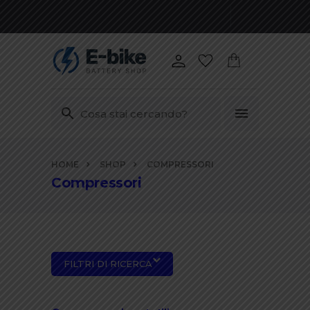
Vai
HOME
SHOP
COMPRESSORI
ai
Compressori
contenuti
FILTRI DI RICERCA