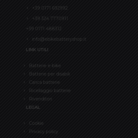
+39 0171 692992
+39 324 7770911
+39 0171 488312
info@ebikebatteryshop.it
LINK UTILI
Batterie e-bike
Batterie per disabili
Carica batterie
Ricellaggio batterie
Rivenditori
LEGAL
Cookie
Privacy policy