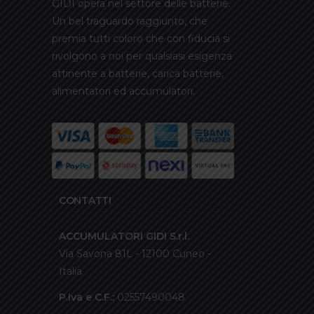
GIDI opera nel settore delle batterie.
Un bel traguardo raggiunto, che
premia tutti coloro che con fiducia si
rivolgono a noi per qualsiasi esigenza
attinente a batterie, carica batterie,
alimentatori ed accumulatori.
CONTATTI
ACCUMULATORI GIDI S.r.l.
Via Savona 81L - 12100 Cuneo -
Italia
P.Iva e C.F.:
02557490048