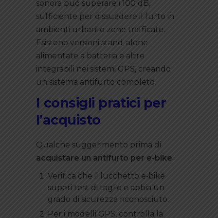
sonora può superare i 100 dB,
sufficiente per dissuadere il furto in
ambienti urbani o zone trafficate.
Esistono versioni stand-alone
alimentate a batteria e altre
integrabili nei sistemi GPS, creando
un sistema antifurto completo.
I consigli pratici per
l’acquisto
Qualche suggerimento prima di
acquistare un antifurto per e-bike
:
Verifica che il lucchetto e‑bike
superi test di taglio e abbia un
grado di sicurezza riconosciuto.
Per i modelli GPS, controlla la