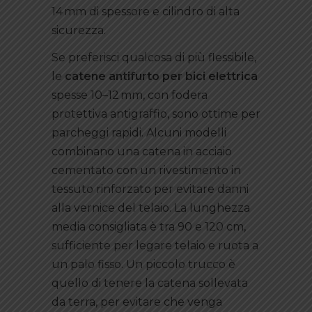
14 mm di spessore e cilindro di alta
sicurezza.
Se preferisci qualcosa di più flessibile,
le
catene antifurto per bici elettrica
spesse 10–12 mm, con fodera
protettiva antigraffio, sono ottime per
parcheggi rapidi. Alcuni modelli
combinano una catena in acciaio
cementato con un rivestimento in
tessuto rinforzato per evitare danni
alla vernice del telaio. La lunghezza
media consigliata è tra 90 e 120 cm,
sufficiente per legare telaio e ruota a
un palo fisso. Un piccolo trucco è
quello di tenere la catena sollevata
da terra, per evitare che venga