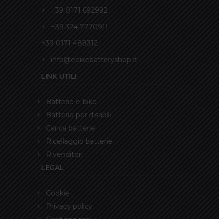
+39 0171 692992
+39 324 7770911
+39 0171 488312
info@ebikebatteryshop.it
LINK UTILI
Batterie e-bike
Batterie per disabili
Carica batterie
Ricellaggio batterie
Rivenditori
LEGAL
Cookie
Privacy policy