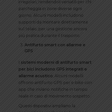
irregolari, rendendoli versatili per chi
parcheggia in zone diverse ogni
giorno. Alcuni modelli includono
supporti da montare direttamente
sul telaio, per una gestione ancora
più pratica durante il trasporto.
Antifurto smart con allarme e
GPS
I
sistemi moderni di antifurto smart
per bici includono GPS integrati e
allarme acustico
. Alcuni modelli
offrono antifurto GPS per e‑bike con
app che inviano notifiche in tempo
reale in caso di movimento sospetto.
Questi dispositivi ampliano la