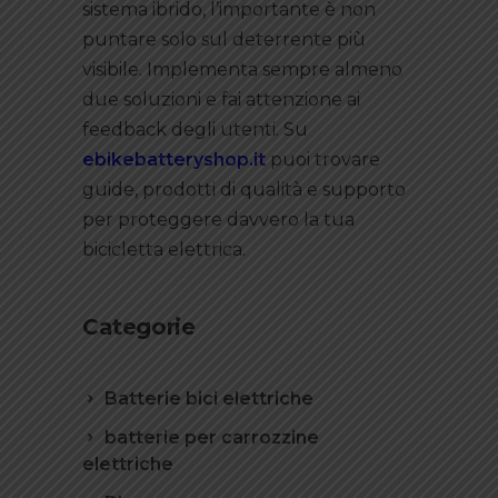
sistema ibrido, l’importante è non
puntare solo sul deterrente più
visibile. Implementa sempre almeno
due soluzioni e fai attenzione ai
feedback degli utenti. Su
ebikebatteryshop.it
puoi trovare
guide, prodotti di qualità e supporto
per proteggere davvero la tua
bicicletta elettrica.
Categorie
Batterie bici elettriche
batterie per carrozzine
elettriche