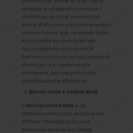
prevenzione: anche se la bici viene
spostata, puoi seguirla ovunque. I
modelli più avanzati permettono
anche di bloccare elettronicamente il
motore tramite app, rendendo la bici
inutilizzabile per eventuali ladri.
Alcuni dispositivi sono dotati di
batteria autonoma con autonomia di
diversi giorni e resistenza alle
intemperie, per una protezione
completa anche all’esterno.
Blocco ruota e sistemi ibridi
Il
blocca ruota e
‑bike
è un
dispositivo meccanico semplice ma
efficace: immobilizza la ruota
posteriore quando parcheggi.