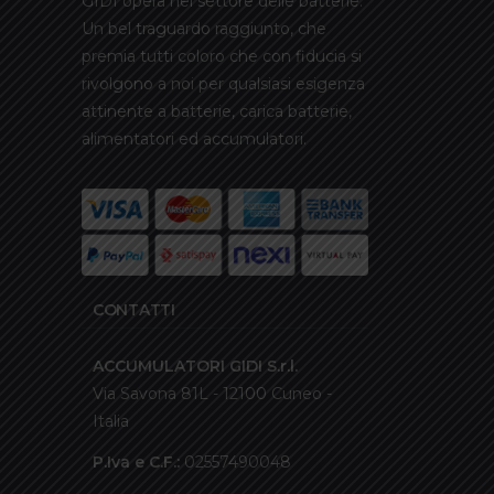
GIDI opera nel settore delle batterie.
Un bel traguardo raggiunto, che
premia tutti coloro che con fiducia si
rivolgono a noi per qualsiasi esigenza
attinente a batterie, carica batterie,
alimentatori ed accumulatori.
CONTATTI
ACCUMULATORI GIDI S.r.l.
Via Savona 81L - 12100 Cuneo -
Italia
P.Iva e C.F.:
02557490048