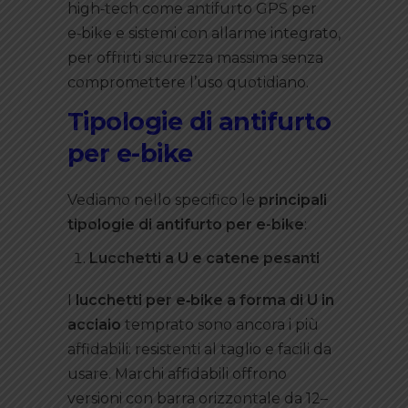
high‑tech come antifurto GPS per
e‑bike e sistemi con allarme integrato,
per offrirti sicurezza massima senza
compromettere l’uso quotidiano.
Tipologie di antifurto
per e-bike
Vediamo nello specifico le
principali
tipologie di antifurto per e-bike
:
Lucchetti a U e catene pesanti
I
lucchetti per e
‑bike
a forma di U in
acciaio
temprato sono ancora i più
affidabili: resistenti al taglio e facili da
usare. Marchi affidabili offrono
versioni con barra orizzontale da 12–