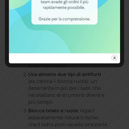
strategie efficaci
Non basta scegliere il giusto
antifurto. Ecco alcune
strategie
:
Parcheggia in zone
video
‑sorvegliate o illuminate
: la
presenza di telecamere o la
visibilità scoraggia gran parte dei
furti improvvisati.
Usa almeno due tipi di antifurti
(es. catena + blocca ruota): un
deterrente in più per i ladri, che
necessitano di strumenti diversi e
più tempo.
Blocca telaio e ruote
: legarli
separatamente riduce il rischio
che il ladro porti via solo una parte