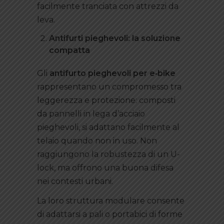
facilmente tranciata con attrezzi da
leva.
Antifurti pieghevoli: la soluzione
compatta
Gli
antifurto pieghevoli per e
‑bike
rappresentano un compromesso tra
leggerezza e protezione: composti
da pannelli in lega d’acciaio
pieghevoli, si adattano facilmente al
telaio quando non in uso. Non
raggiungono la robustezza di un U-
lock, ma offrono una buona difesa
nei contesti urbani.
La loro struttura modulare consente
di adattarsi a pali o portabici di forme