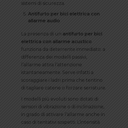
sistemi di sicurezza.
Antifurto per bici elettrica con
allarme audio
La presenza di un
antifurto per bici
elettrica con allarme acustico
funziona da deterrente immediato: a
differenza dei modelli passivi,
l’allarme attira l’attenzione
istantaneamente. Serve infatti a
scoraggiare i ladri prima che tentino
di tagliare catene o forzare serrature.
I modelli più evoluti sono dotati di
sensori di vibrazione o di inclinazione,
in grado di attivare l’allarme anche in
caso di tentativi sospetti. L’intensità