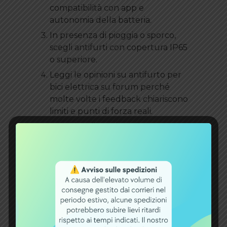
compatibilità con app e
autonomia della batteria.
In presenza di pioggia o sporco,
scegli antifurti con copertura IP65
o superiore.
Leggi le opinioni su antifurto per
bici elettrica su forum perché
molte volte i feedback chiariscono
limiti e punti di forza reali.
Considera l’acquisto di un
supporto da telaio per portare
sempre con te il tuo antifurto,
evitando di lasciarlo a casa per
pigrizia.
Come proteggere
l’e
‑bike dai furti: 5