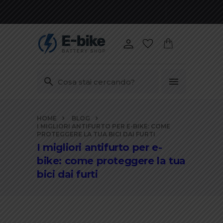
Vai
HOME
BLOG
ai
I MIGLIORI ANTIFURTO PER E-BIKE: COME
contenuti
PROTEGGERE LA TUA BICI DAI FURTI
I migliori antifurto per e-
bike: come proteggere la tua
bici dai furti