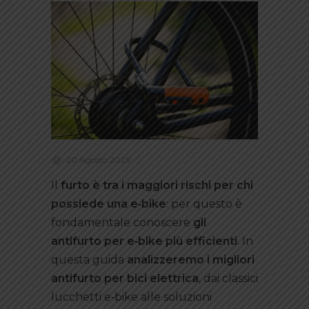
20 Agosto 2025
Il
furto è tra i maggiori rischi per chi
possiede una e
‑bike
: per questo è
fondamentale conoscere
gli
antifurto per e
‑bike pi
ù efficienti
. In
questa guida
analizzeremo i migliori
antifurto per bici elettrica
, dai classici
lucchetti e‑bike alle soluzioni