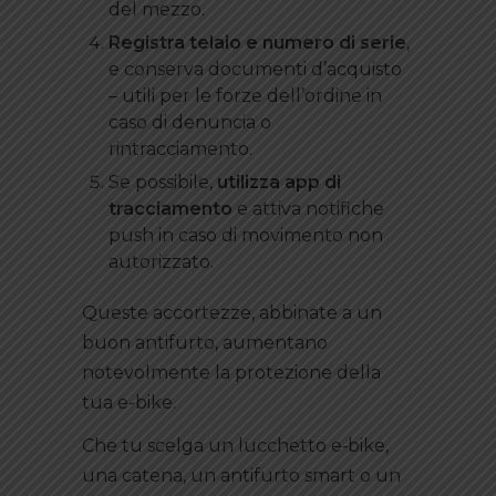
del mezzo.
Registra telaio e numero di serie
,
e conserva documenti d’acquisto
– utili per le forze dell’ordine in
caso di denuncia o
rintracciamento.
Se possibile,
utilizza app di
tracciamento
e attiva notifiche
push in caso di movimento non
autorizzato.
Queste accortezze, abbinate a un
buon antifurto, aumentano
notevolmente la protezione della
tua e-bike.
Che tu scelga un lucchetto e‑bike,
una catena, un antifurto smart o un