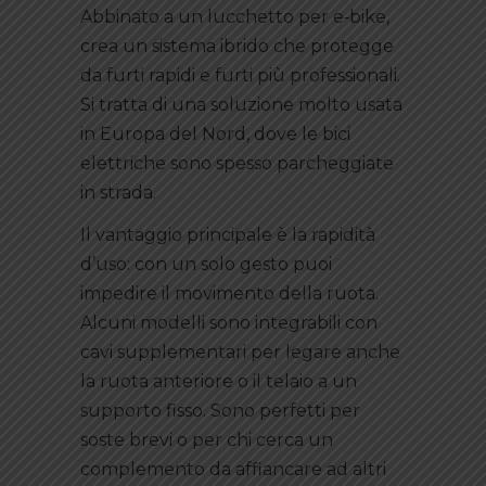
Abbinato a un lucchetto per e‑bike,
crea un sistema ibrido che protegge
da furti rapidi e furti più professionali.
Si tratta di una soluzione molto usata
in Europa del Nord, dove le bici
elettriche sono spesso parcheggiate
in strada.
Il vantaggio principale è la rapidità
d’uso: con un solo gesto puoi
impedire il movimento della ruota.
Alcuni modelli sono integrabili con
cavi supplementari per legare anche
la ruota anteriore o il telaio a un
supporto fisso. Sono perfetti per
soste brevi o per chi cerca un
complemento da affiancare ad altri