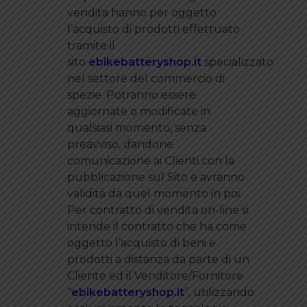
vendita hanno per oggetto
l’acquisto di prodotti effettuato
tramite il
sito
ebikebatteryshop.it
specializzato
nel settore del commercio di
spezie. Potranno essere
aggiornate o modificate in
qualsiasi momento, senza
preavviso, dandone
comunicazione ai Clienti con la
pubblicazione sul Sito e avranno
validità da quel momento in poi.
Per contratto di vendita on-line si
intende il contratto che ha come
oggetto l’acquisto di beni e
prodotti a distanza da parte di un
Cliente ed il Venditore/Fornitore
“
ebikebatteryshop.it
”, utilizzando