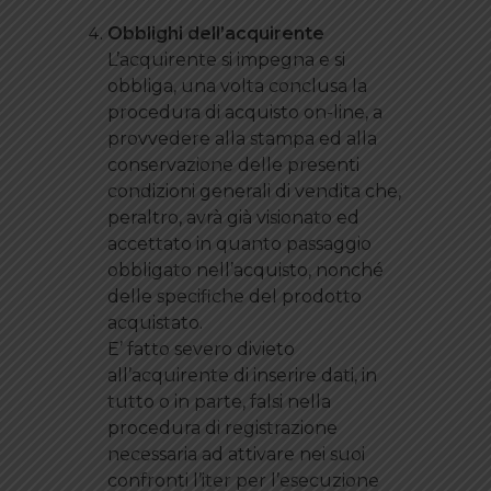
Obblighi dell’acquirente
L’acquirente si impegna e si
obbliga, una volta conclusa la
procedura di acquisto on-line, a
provvedere alla stampa ed alla
conservazione delle presenti
condizioni generali di vendita che,
peraltro, avrà già visionato ed
accettato in quanto passaggio
obbligato nell’acquisto, nonché
delle specifiche del prodotto
acquistato.
E’ fatto severo divieto
all’acquirente di inserire dati, in
tutto o in parte, falsi nella
procedura di registrazione
necessaria ad attivare nei suoi
confronti l’iter per l’esecuzione