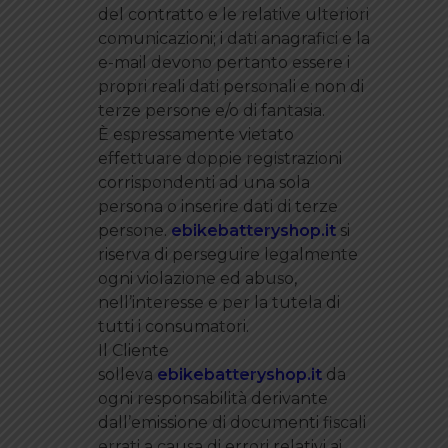
del contratto e le relative ulteriori
comunicazioni; i dati anagrafici e la
e-mail devono pertanto essere i
propri reali dati personali e non di
terze persone e/o di fantasia.
È espressamente vietato
effettuare doppie registrazioni
corrispondenti ad una sola
persona o inserire dati di terze
persone.
ebikebatteryshop.it
si
riserva di perseguire legalmente
ogni violazione ed abuso,
nell’interesse e per la tutela di
tutti i consumatori.
Il Cliente
solleva
ebikebatteryshop.it
da
ogni responsabilità derivante
dall’emissione di documenti fiscali
errati a causa di errori relativi ai