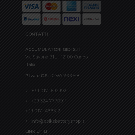
CONTATTI
ACCUMULATORI GIDI S.r.l.
Via Savona 81L - 12100 Cuneo -
Italia
P.Iva e C.F.:
02557490048
+39 0171 692992
+39 324 7770911
+39 0171 488312
info@ebikebatteryshop.it
LINK UTILI