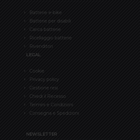
Batterie e-bike
Batterie per disabili
Carica batterie
Ricellaggio batterie
Rivenditori
LEGAL
Cookie
Privacy policy
Gestione resi
Chiedi il Recesso
Termini e Condizioni
Consegna e Spedizioni
NEWSLETTER