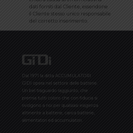
dati forniti dal Cliente, essendone
il Cliente stesso unico responsabile
del corretto inserimento.
Dal 1971 la ditta ACCUMULATORI
GIDI opera nel settore delle batterie.
Un bel traguardo raggiunto, che
premia tutti coloro che con fiducia si
rivolgono a noi per qualsiasi esigenza
attinente a batterie, carica batterie,
alimentatori ed accumulatori.