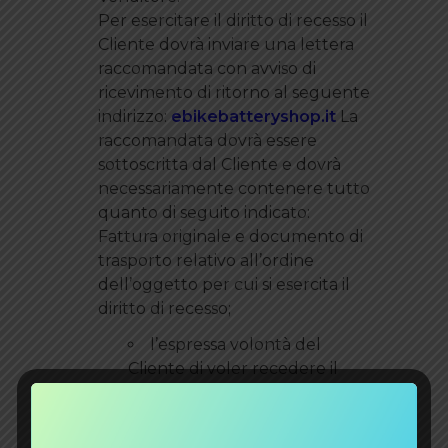
Per esercitare il diritto di recesso il
Cliente dovrà inviare una lettera
raccomandata con avviso di
ricevimento di ritorno al seguente
indirizzo:
ebikebatteryshop.it
La
raccomandata dovrà essere
sottoscritta dal Cliente e dovrà
necessariamente contenere tutto
quanto di seguito indicato:
Fattura originale e documento di
trasporto relativo all’ordine
dell’oggetto per cui si esercita il
diritto di recesso;
l’espressa volontà del
Cliente di voler recedere il
contratto di acquisto;
il nome degli articoli per cui
si esercita il diritto di recesso;