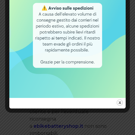
coordinate bancarie del
Cliente (IBAN e intestatario del
conto se diverso dal Cliente).
ebikebatteryshop.it
constaterà
che i prodotti siano stati
riconsegnati nello stato d’origine e
con imballi originali, solo in tal caso
provvederà a rimborsare gli
importi versati dal Cliente nel più
breve tempo possibile, e in ogni
caso entro 30 giorni dalla data di
ricezione della comunicazione.
Le spese di trasporto, sostenute
per la consegna del prodotto al
cliente e per l’eventuale
riconsegna
a
ebikebatteryshop.it
non sono
rimborsabili.