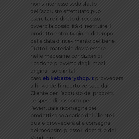
non si ritenesse soddisfatto
dell’acquisto effettuato può
esercitare il diritto di recesso,
ovvero la possibilità di restituire il
prodotto entro 14 giorni di tempo
dalla data di ricevimento del bene.
Tutto il materiale dovrà essere
nelle medesime condizioni di
ricezione provvisto degli imballi
originali; solo in tal
caso
ebikebatteryshop.it
provvederà
all’invio dell’importo versato dal
Cliente per l’acquisto dei prodotti.
Le spese di trasporto per
l’eventuale riconsegna dei
prodotti sono a carico del Cliente il
quale provvederà alla consegna
dei medesimi presso il domicilio del
Venditore.