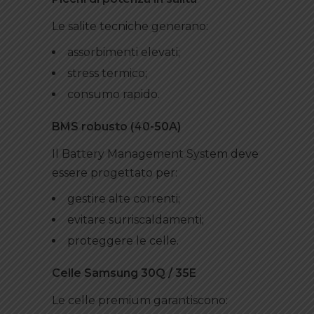
Le salite tecniche generano:
assorbimenti elevati;
stress termico;
consumo rapido.
BMS robusto (40-50A)
Il Battery Management System deve
essere progettato per:
gestire alte correnti;
evitare surriscaldamenti;
proteggere le celle.
Celle Samsung 30Q / 35E
Le celle premium garantiscono: