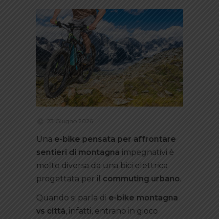
23 Giugno 2026
Una
e-bike pensata per affrontare
sentieri di montagna
impegnativi è
molto diversa da una bici elettrica
progettata per il
commuting urbano
.
Quando si parla di
e-bike montagna
vs città
, infatti, entrano in gioco