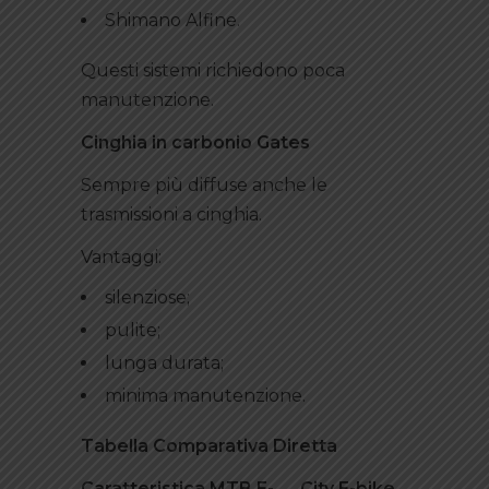
Shimano Alfine.
Questi sistemi richiedono poca
manutenzione.
Cinghia in carbonio Gates
Sempre più diffuse anche le
trasmissioni a cinghia.
Vantaggi:
silenziose;
pulite;
lunga durata;
minima manutenzione.
Tabella Comparativa Diretta
Caratteristica
MTB E-
City E-bike