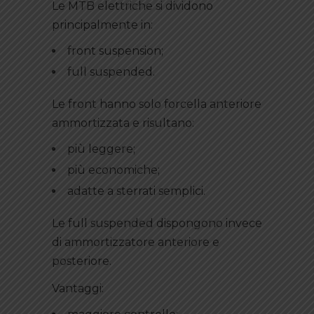
Le MTB elettriche si dividono
principalmente in:
front suspension;
full suspended.
Le front hanno solo forcella anteriore
ammortizzata e risultano:
più leggere;
più economiche;
adatte a sterrati semplici.
Le full suspended dispongono invece
di ammortizzatore anteriore e
posteriore.
Vantaggi: