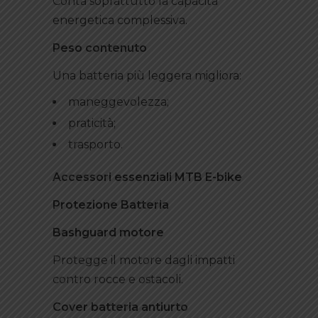
Conta soprattutto la capacità
energetica complessiva.
Peso contenuto
Una batteria più leggera migliora:
maneggevolezza;
praticità;
trasporto.
Accessori essenziali MTB E-bike
Protezione Batteria
Bashguard motore
Protegge il motore dagli impatti
contro rocce e ostacoli.
Cover batteria antiurto