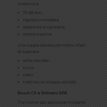
moderna è:
75-85 Nm;
risposta immediata;
assistenza progressiva;
ottima trazione.
Una coppia elevata permette infatti
di superare:
salite sterrate;
rocce;
radici;
tratti tecnici a bassa velocità.
Bosch CX e Shimano EP8
Tra i motori più apprezzati troviamo: