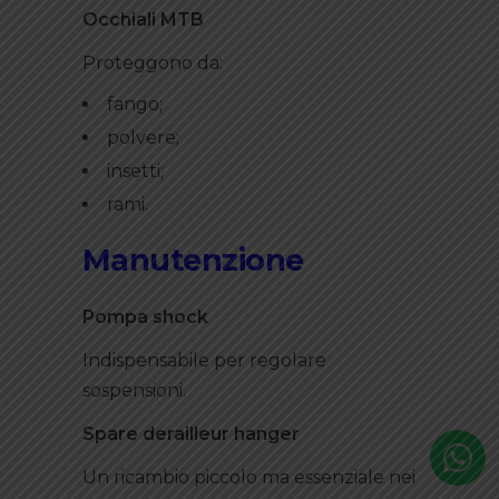
Occhiali MTB
Proteggono da:
fango;
polvere;
insetti;
rami.
Manutenzione
Pompa shock
Indispensabile per regolare
sospensioni.
Spare derailleur hanger
Un ricambio piccolo ma essenziale nei