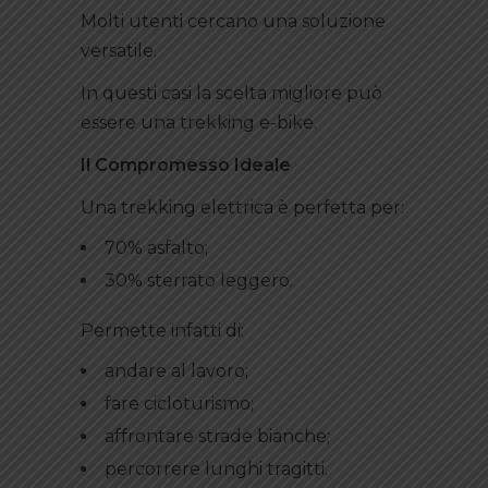
Molti utenti cercano una soluzione
versatile.
In questi casi la scelta migliore può
essere una trekking e-bike.
Il Compromesso Ideale
Una trekking elettrica è perfetta per:
70% asfalto;
30% sterrato leggero.
Permette infatti di:
andare al lavoro;
fare cicloturismo;
affrontare strade bianche;
percorrere lunghi tragitti.