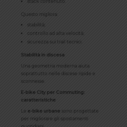
stack contenuto.
Questo migliora:
stabilità;
controllo ad alta velocità;
sicurezza sui trail tecnici.
Stabilità in discesa
Una geometria moderna aiuta
soprattutto nelle discese ripide e
sconnesse.
E-bike City per Commuting:
caratteristiche
Le
e-bike urbane
sono progettate
per migliorare gli spostamenti
quotidiani.