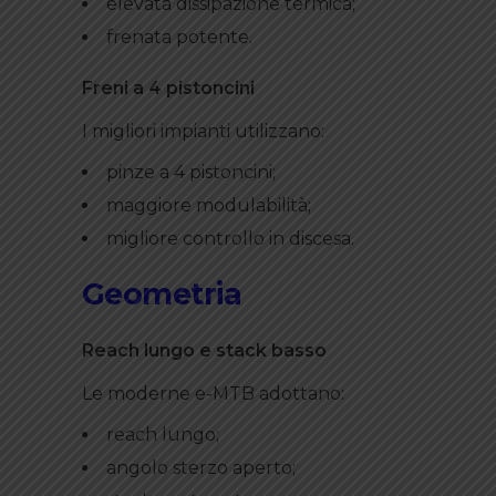
elevata dissipazione termica;
frenata potente.
Freni a 4 pistoncini
I migliori impianti utilizzano:
pinze a 4 pistoncini;
maggiore modulabilità;
migliore controllo in discesa.
Geometria
Reach lungo e stack basso
Le moderne e-MTB adottano:
reach lungo;
angolo sterzo aperto;