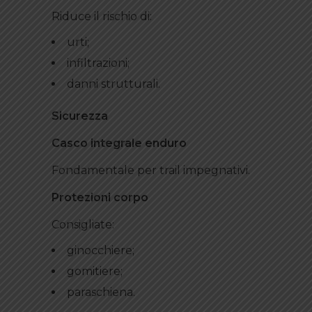
Riduce il rischio di:
urti;
infiltrazioni;
danni strutturali.
Sicurezza
Casco integrale enduro
Fondamentale per trail impegnativi.
Protezioni corpo
Consigliate:
ginocchiere;
gomitiere;
paraschiena.