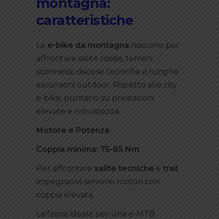
montagna:
caratteristiche
Le
e-bike da montagna
nascono per
affrontare salite ripide, terreni
sconnessi, discese tecniche e lunghe
escursioni outdoor. Rispetto alle city
e-bike, puntano su prestazioni
elevate e robustezza.
Motore e Potenza
Coppia minima: 75-85 Nm
Per affrontare
salite tecniche
e
trail
impegnativi servono motori con
coppia elevata.
La fascia ideale per una e-MTB