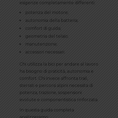
esigenze completamente differenti:
potenza del motore;
autonomia della batteria;
comfort di guida;
geometria del telaio;
manutenzione;
accessori necessari.
Chi utilizza la bici per andare al lavoro
ha bisogno di praticità, autonomia e
comfort. Chi invece affronta trail,
sterrati e percorsi alpini necessita di
potenza, trazione, sospensioni
evolute e componentistica rinforzata.
In questa guida completa
analizzeremo: