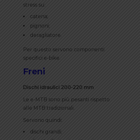
stress su:
catena;
pignoni;
deragliatore.
Per questo servono componenti
specifici e-bike.
Freni
Dischi idraulici 200-220 mm
Le e-MTB sono più pesanti rispetto
alle MTB tradizionali.
Servono quindi:
dischi grandi;