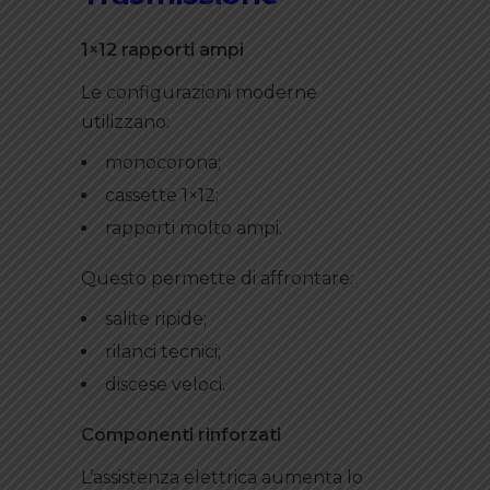
1×12 rapporti ampi
Le configurazioni moderne
utilizzano:
monocorona;
cassette 1×12;
rapporti molto ampi.
Questo permette di affrontare:
salite ripide;
rilanci tecnici;
discese veloci.
Componenti rinforzati
L’assistenza elettrica aumenta lo