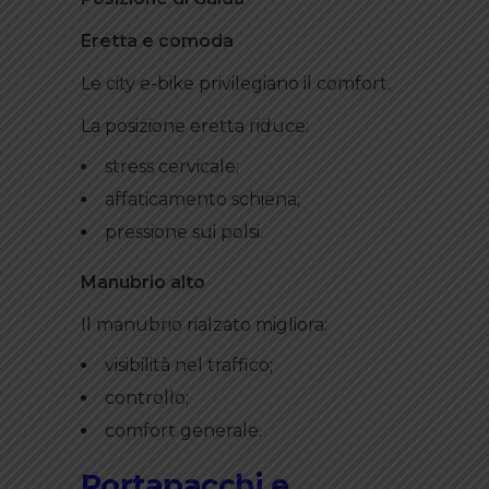
Eretta e comoda
Le city e-bike privilegiano il comfort.
La posizione eretta riduce:
stress cervicale;
affaticamento schiena;
pressione sui polsi.
Manubrio alto
Il manubrio rialzato migliora:
visibilità nel traffico;
controllo;
comfort generale.
Portapacchi e