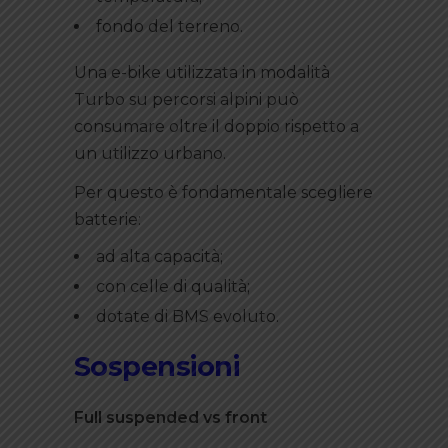
fondo del terreno.
Una e-bike utilizzata in modalità
Turbo su percorsi alpini può
consumare oltre il doppio rispetto a
un utilizzo urbano.
Per questo è fondamentale scegliere
batterie:
ad alta capacità;
con celle di qualità;
dotate di BMS evoluto.
Sospensioni
Full suspended vs front