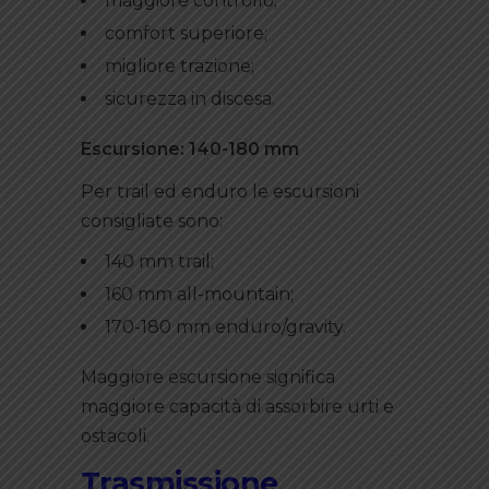
maggiore controllo;
comfort superiore;
migliore trazione;
sicurezza in discesa.
Escursione: 140-180 mm
Per trail ed enduro le escursioni
consigliate sono:
140 mm trail;
160 mm all-mountain;
170-180 mm enduro/gravity.
Maggiore escursione significa
maggiore capacità di assorbire urti e
ostacoli.
Trasmissione