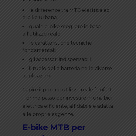
le differenze tra MTB elettrica ed
e-bike urbana;
quale e-bike scegliere in base
all’utilizzo reale;
le caratteristiche tecniche
fondamentali;
gli accessori indispensabili;
il ruolo della batteria nelle diverse
applicazioni.
Capire il proprio utilizzo reale è infatti
il primo passo per investire in una bici
elettrica efficiente, affidabile e adatta
alle proprie esigenze.
E-bike MTB per