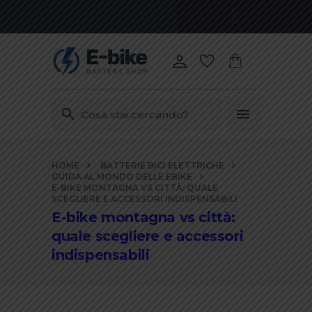
Vai
HOME
BATTERIE BICI ELETTRICHE
ai
GUIDA AL MONDO DELLE EBIKE
contenuti
E-BIKE MONTAGNA VS CITTÀ: QUALE
SCEGLIERE E ACCESSORI INDISPENSABILI
E-bike montagna vs città:
quale scegliere e accessori
indispensabili