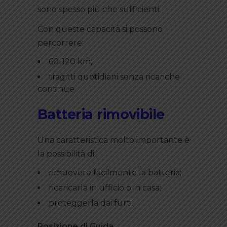
sono spesso più che sufficienti.
Con queste capacità si possono
percorrere:
60-120 km;
tragitti quotidiani senza ricariche
continue.
Batteria rimovibile
Una caratteristica molto importante è
la possibilità di:
rimuovere facilmente la batteria;
ricaricarla in ufficio o in casa;
proteggerla dai furti.
Posizione di Guida