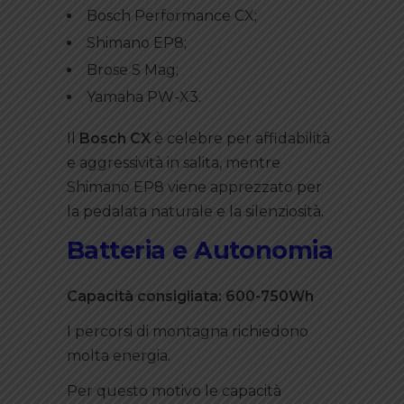
Bosch Performance CX;
Shimano EP8;
Brose S Mag;
Yamaha PW-X3.
Il
Bosch CX
è celebre per affidabilità
e aggressività in salita, mentre
Shimano EP8 viene apprezzato per
la pedalata naturale e la silenziosità.
Batteria e Autonomia
Capacità consigliata: 600-750Wh
I percorsi di montagna richiedono
molta energia.
Per questo motivo le capacità