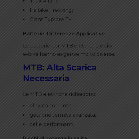
Trek Allant+;
Haibike Trekking;
Giant Explore E+.
Batterie: Differenze Applicative
Le batterie per MTB elettriche e city
e-bike hanno esigenze molto diverse.
MTB: Alta Scarica
Necessaria
Le MTB elettriche richiedono:
elevata corrente;
gestione termica avanzata;
celle performanti.
Picchi di potenza in salita