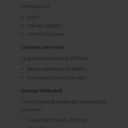
Perfetta per:
pavé;
sterrati leggeri;
comfort urbano.
Gomme semi-slick
Le gomme semi-slick offrono:
bassa resistenza su asfalto;
buona tenuta su sterrato.
Esempi di Modelli
Tra le trekking e-bike più apprezzate
troviamo:
Cube Kathmandu Hybrid;