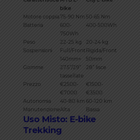
bike
Motore coppia
75-90 Nm
50-65 Nm
Batteria
600-
400-500Wh
750Wh
Peso
22-25 kg
20-24 kg
Sospensioni
Full/Front
Rigida/Front
140mm+
50mm
Gomme
27.5”/29”
28” lisce
tassellate
Prezzo
€2500-
€1500-
€7000
€3500
Autonomia
40-80 km
60-120 km
Manutenzione
Alta
Bassa
Uso Misto: E-bike
Trekking