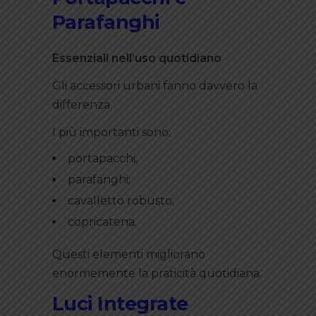
Parafanghi
Essenziali nell’uso quotidiano
Gli accessori urbani fanno davvero la
differenza.
I più importanti sono:
portapacchi;
parafanghi;
cavalletto robusto;
copricatena.
Questi elementi migliorano
enormemente la praticità quotidiana.
Luci Integrate