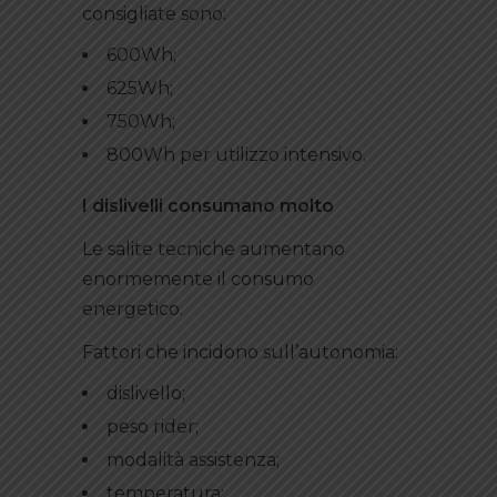
consigliate sono:
600Wh;
625Wh;
750Wh;
800Wh per utilizzo intensivo.
I dislivelli consumano molto
Le salite tecniche aumentano
enormemente il consumo
energetico.
Fattori che incidono sull’autonomia:
dislivello;
peso rider;
modalità assistenza;
temperatura;