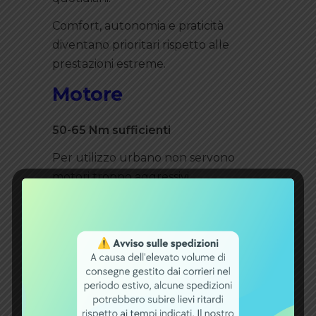
Comfort, autonomia e praticità
diventano prioritari rispetto alle
prestazioni estreme.
Motore
50-65 Nm sufficienti
Per utilizzo urbano non servono
motori troppo aggressivi.
La fascia ideale è:
50-65 Nm;
assistenza fluida;
consumi contenuti.
Silenziosità prioritaria