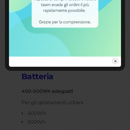
Nel commuting conta molto:
silenziosità;
fluidità;
naturalezza della pedalata.
Per questo i motori Bosch Active Line
e Shimano E6100 sono molto
apprezzati.
Batteria
400-500Wh adeguati
Per gli spostamenti urbani:
400Wh;
500Wh;