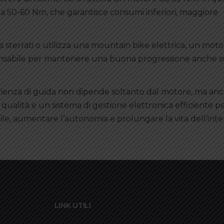
da 50-60 Nm, che garantisce consumi inferiori, maggiore
i sterrati o utilizza una mountain bike elettrica, un mot
nsabile per mantenere una buona progressione anche s
erienza di guida non dipende soltanto dal motore, ma anc
ta qualità e un sistema di gestione elettronica efficiente 
ibile, aumentare l’autonomia e prolungare la vita dell’inte
LINK UTILI