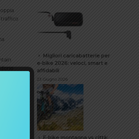
coppia
traffico
ma
Migliori caricabatterie per
ntain
e-bike 2026: veloci, smart e
endono
affidabili
23 Giugno 2026
entre il
offrire
.
E-bike montagna vs città: