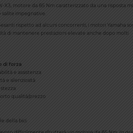
 PW-X3, motore da 85 Nm caratterizzato da una risposta m
 salite impegnative.
nti rispetto ad alcuni concorrenti, i motori Yamaha s
acità di mantenere prestazioni elevate anche dopo molti
 di forza
abilità e assistenza
tà e silenziosità
stezza
rto qualità/prezzo
e della bici.
al lavoro difficilmente sfrutterà un motore da 85 Nm. In q