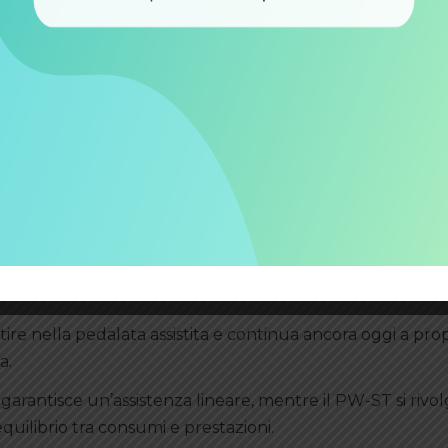
ll’utilizzo urbano, mentre il M500 rappresenta una sol
misti.
ce di sviluppare una coppia di 95 Nm che lo rende compe
riche.
tre la disponibilità di ricambi e batterie compatibili
ezzata da chi desidera sostituire la batteria originale se
proprietari.
ustezza nel tempo
ire nella pedalata assistita e continua ancora oggi a pro
a.
arantisce un’assistenza lineare, mentre il PW-ST si rivol
quilibrio tra consumi e prestazioni.