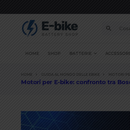
HOME
SHOP
BATTERIE
ACCESSOR
Vai
HOME
GUIDA AL MONDO DELLE EBIKE
MOTORI PE
ai
Motori per E-bike: confronto tra B
contenuti