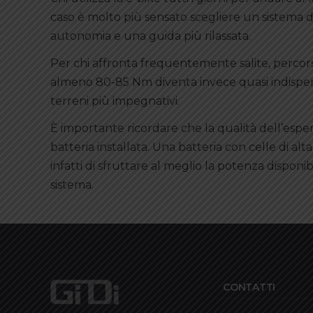
caso è molto più sensato scegliere un sistema 
autonomia e una guida più rilassata.
Per chi affronta frequentemente salite, percors
almeno 80-85 Nm diventa invece quasi indispe
terreni più impegnativi.
È importante ricordare che la qualità dell’esp
batteria installata. Una batteria con celle di al
infatti di sfruttare al meglio la potenza dispon
sistema.
CONTATTI