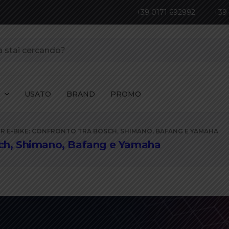
+39 0171 692992
+39
I
USATO
BRAND
PROMO
R E-BIKE: CONFRONTO TRA BOSCH, SHIMANO, BAFANG E YAMAHA
osch, Shimano, Bafang e Yamaha