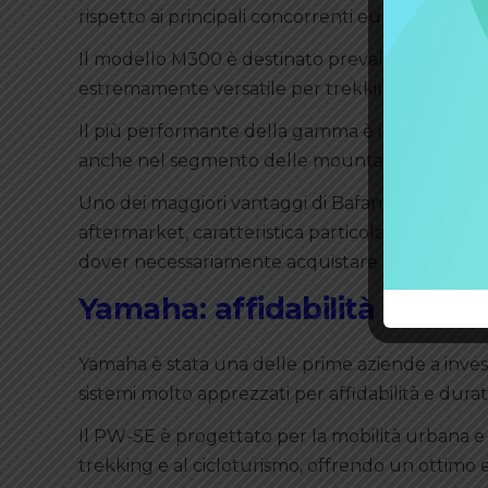
rispetto ai principali concorrenti europei.
Il modello M300 è destinato prevalentemente a
estremamente versatile per trekking e percorsi 
Il più performante della gamma è il M510, capa
anche nel segmento delle mountain bike elett
Uno dei maggiori vantaggi di Bafang riguarda inol
aftermarket, caratteristica particolarmente appr
dover necessariamente acquistare componenti 
Yamaha: affidabilità e rob
Yamaha è stata una delle prime aziende a invest
sistemi molto apprezzati per affidabilità e durat
Il PW-SE è progettato per la mobilità urbana e g
trekking e al cicloturismo, offrendo un ottimo e