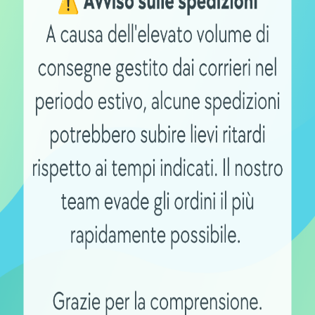
r il trekking leggero. L’erogazione è morbida, il rumore
almente molto elevata.
utto l’EP8, uno dei motori più utilizzati sulle mountain 
Nm di coppia e al peso ridotto, questo motore riesce a com
risposta.
stione elettronica, rendendo il sistema ancora più effici
intenso.
ort di guida, fluidità e silenziosità rispetto a un’erogaz
 qualità-prezzo
rchi con la crescita più rapida nel mercato mondiale del
restazioni molto interessanti a un prezzo sensibilmente in