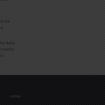
ore da
ui
he dalla
permette
ro
LEGAL