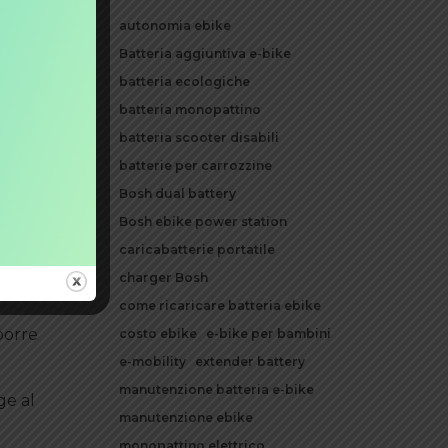
autonomia ebike
uzione
Batteria aggiuntiva e-bike
batteria ecologiche
batteria monopattino
titivo
batteria scooter disabili
batterie per carrozzine
Bosh dual battery
nza
Bosh ebike power station
caricabatterie portatile
charger Bosh
come ricaricare batteria ebike
porre
costo ebike
e-bike per bambini
e-mobility
extender battery
manutenzione batteria e-bike
ge al
manutenzione ebike
monopattino elettrico