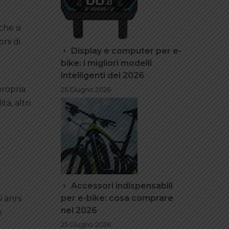
che si
oni di
Display e computer per e-
bike: i migliori modelli
intelligenti del 2026
propria
25 Giugno 2026
ta, altri
Accessori indispensabili
per e-bike: cosa comprare
i anni
nel 2026
e
25 Giugno 2026