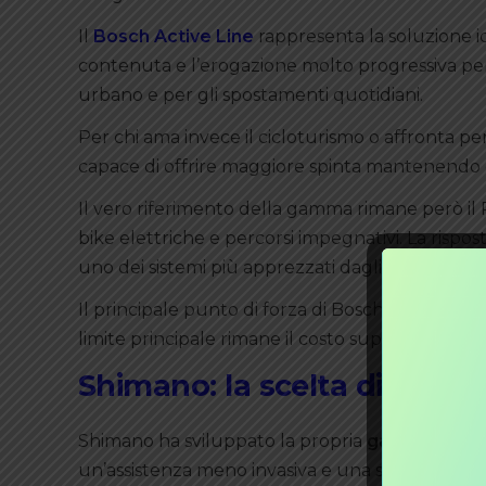
Il
Bosch Active Line
rappresenta la soluzione id
contenuta e l’erogazione molto progressiva perm
urbano e per gli spostamenti quotidiani.
Per chi ama invece il cicloturismo o affronta pe
capace di offrire maggiore spinta mantenendo
Il vero riferimento della gamma rimane però 
bike elettriche e percorsi impegnativi. La rispos
uno dei sistemi più apprezzati dagli appassionat
Il principale punto di forza di Bosch è rappresent
limite principale rimane il costo superiore rispe
Shimano: la scelta di chi c
Shimano ha sviluppato la propria
gamma STE
un’assistenza meno invasiva e una sensazione di 