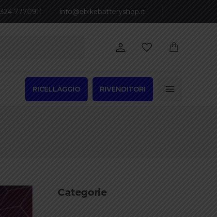
 324 7770911
info@ebikebatteryshop.it
RICELLAGGIO
RIVENDITORI
Categorie