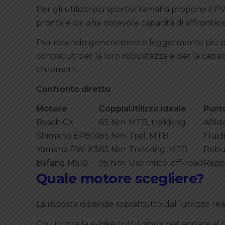
Per gli utilizzi più sportivi Yamaha propone il
pronta e da una notevole capacità di affrontare
Pur essendo generalmente leggermente più pesa
conosciuti per la loro robustezza e per la cap
chilometri.
Confronto diretto
Motore
Coppia
Utilizzo ideale
Punto
Bosch CX
85 Nm
MTB, trekking
Affid
Shimano EP801
85 Nm
Trail, MTB
Fluidi
Yamaha PW-X3
85 Nm
Trekking, MTB
Robu
Bafang M510
95 Nm
Uso misto, off-road
Rappo
Quale motore scegliere?
La risposta dipende soprattutto dall’utilizzo real
Chi utilizza la e-bike tutti i giorni per andare 