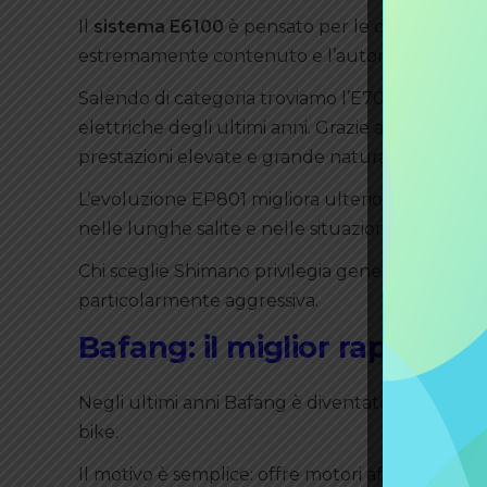
Il
sistema E6100
è pensato per le city bike e pe
estremamente contenuto e l’autonomia gener
Salendo di categoria troviamo l’E7000 e sopratt
elettriche degli ultimi anni. Grazie ai suoi 85 
prestazioni elevate e grande naturalezza nella 
L’evoluzione EP801 migliora ulteriormente la ge
nelle lunghe salite e nelle situazioni di utilizzo 
Chi sceglie Shimano privilegia generalmente comf
particolarmente aggressiva.
Bafang: il miglior rapporto
Negli ultimi anni Bafang è diventato uno dei ma
bike.
Il motivo è semplice: offre motori affidabili e p