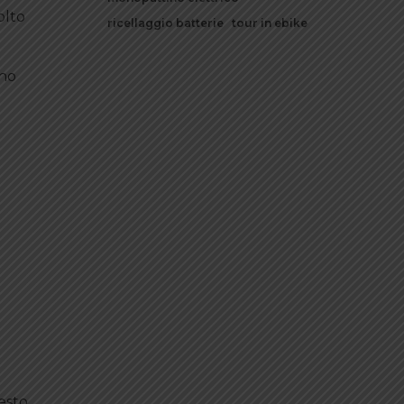
olto
ricellaggio batterie
tour in ebike
ono
uesto