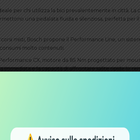
eale per chi utilizza la bici prevalentemente in città. La 
ettono una pedalata fluida e silenziosa, perfetta per il 
rcorsi misti, Bosch propone il Performance Line, un siste
 consumi molto contenuti.
il Performance CX, motore da 85 Nm progettato per mou
ta immediata e la capacità di affrontare salite ripide lo r
i di e-MTB.
ato dall’affidabilità e dalla capillare rete di assistenza, m
tto a molti concorrenti.
erca una pedalata naturale
PS
con una filosofia diversa rispetto a Bosch. L’obiettivo è 
guida molto vicina a quella di una bicicletta tradizionale