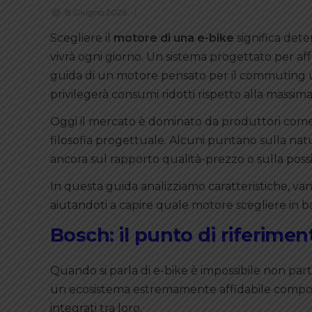
8 Giugno 2026
Scegliere il
motore di una e-bike
significa deter
vivrà ogni giorno. Un sistema progettato per aff
guida di un motore pensato per il commuting 
privilegerà consumi ridotti rispetto alla massim
Oggi il mercato è dominato da produttori com
filosofia progettuale. Alcuni puntano sulla natura
ancora sul rapporto qualità-prezzo o sulla possib
In questa guida analizziamo caratteristiche, vant
aiutandoti a capire quale motore scegliere in ba
Bosch: il punto di riferimen
Quando si parla di e-bike è impossibile non parti
un ecosistema estremamente affidabile compost
integrati tra loro.