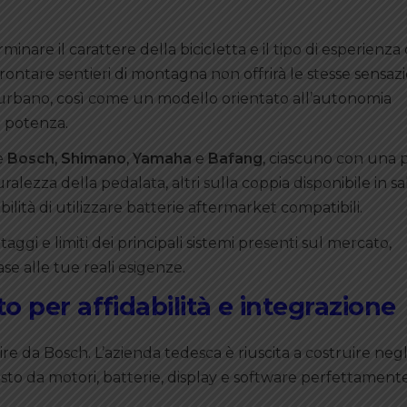
minare il carattere della bicicletta e il tipo di esperienza 
rontare sentieri di montagna non offrirà le stesse sensazi
urbano, così come un modello orientato all’autonomia
a potenza.
e
Bosch
,
Shimano
,
Yamaha
e
Bafang
, ciascuno con una 
lezza della pedalata, altri sulla coppia disponibile in sali
ilità di utilizzare batterie aftermarket compatibili.
aggi e limiti dei principali sistemi presenti sul mercato,
se alle tue reali esigenze.
to per affidabilità e integrazione
re da Bosch. L’azienda tedesca è riuscita a costruire negl
o da motori, batterie, display e software perfettament