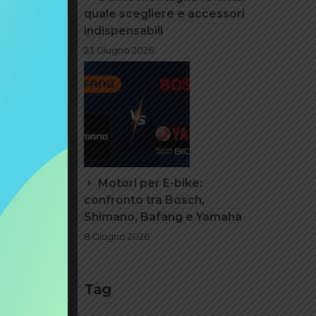
quale scegliere e accessori
indispensabili
23 Giugno 2026
bike
binare
ente
ione
Motori per E-bike:
confronto tra Bosch,
Shimano, Bafang e Yamaha
8 Giugno 2026
le e-
Tag
feriore