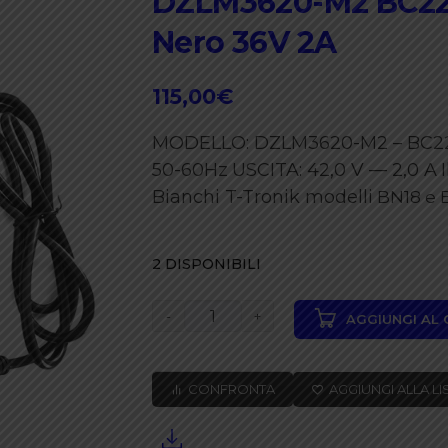
DZLM3620-M2 BC223
Nero 36V 2A
115,00
€
MODELLO: DZLM3620-M2 – BC2
50-60Hz
USCITA: 42,0 V — 2,0 A
Bianchi T-Tronik modelli
BN18 e 
2 DISPONIBILI
Bianchi
AGGIUNGI AL
Phylion
Caricabatteria
CONFRONTA
AGGIUNGI ALLA LI
Li-
Ion