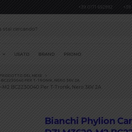
+39 0171 692992
+39
I
USATO
BRAND
PROMO
PRODOTTO DEL MESE
 BC2230040 PER T-TRONIK, NERO 36V 2A
20-M2 BC2230040 Per T-Tronik, Nero 36V 2A
Bianchi Phylion Car