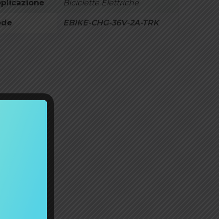
plicazione
Biciclette Elettriche
ode
EBIKE-CHG-36V-2A-TRK