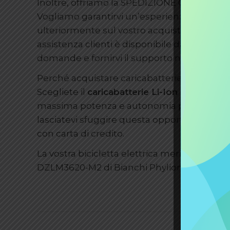
Inoltre, offriamo la SPEDIZIONE GRATUITA in 
Vogliamo garantirvi un’esperienza di acquis
ulteriormente sul vostro acquisto. E se avet
assistenza clienti è disponibile dal lunedì a
domande e fornirvi il supporto necessario.
Perché acquistare caricabatterie Li-Ion DZ
Scegliete il
caricabatterie Li-Ion DZLM3620
massima potenza e autonomia per le vostre a
lasciatevi sfuggire questa opportunità e ac
con carta di credito.
La vostra bicicletta elettrica merita il meglio
DZLM3620-M2 di Bianchi Phylion e pedalate 