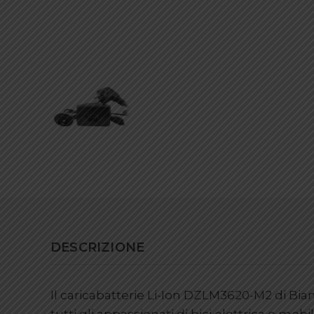
DESCRIZIONE
Il caricabatterie Li-Ion DZLM3620-M2 di Bian