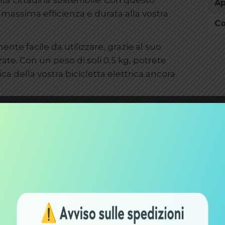
ilità cittadina sostenibile. Con questo
Ap
a massima efficienza e durata alla vostra
C
nte facile da utilizzare, grazie al suo
zate. Con un peso di soli 0,5 kg, potrete
a della vostra bicicletta elettrica ancora
batterie Phylion e offre un’imput di
i 42,0 V — 2,0 A. Grazie a queste
stra batteria in modo rapido e sicuro,
onomia alla vostra bicicletta elettrica.
rà di identificare facilmente questo
itamente per le biciclette elettriche.
i eccellenti, potrete godere di lunghe
enza energia.