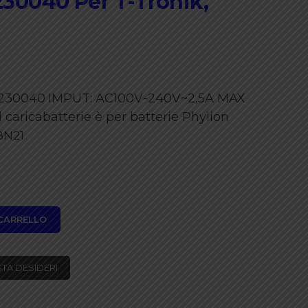
0040 Per T-Tronik,
230040
IMPUT: AC100V-240V~2,5A MAX
Il caricabatterie è per batterie Phylion
BN21
 CARRELLO
STA DESIDERI