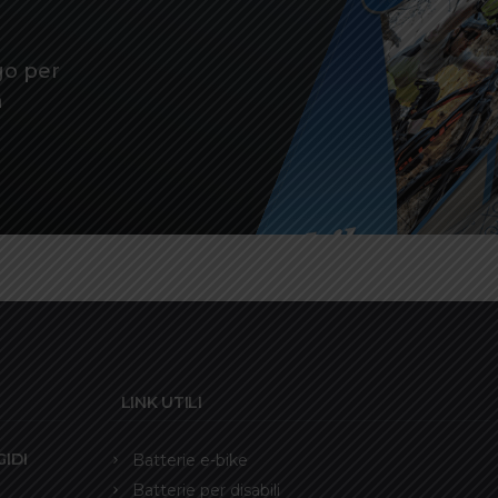
go per
a
LINK UTILI
IDI
Batterie e-bike
Batterie per disabili