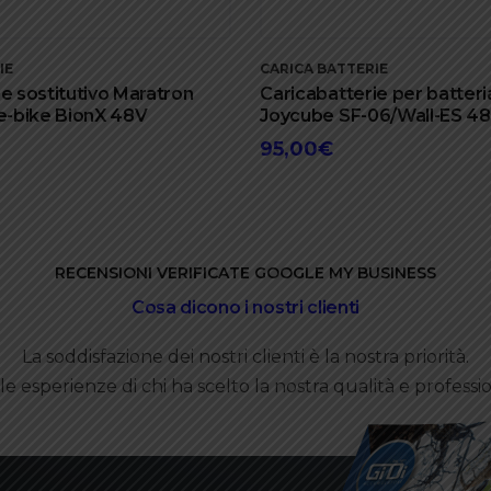
IE
CARICA BATTERIE
e sostitutivo Maratron
Caricabatterie per batteri
 e-bike BionX 48V
Joycube SF-06/Wall-ES 4
95,00
€
RECENSIONI VERIFICATE GOOGLE MY BUSINESS
Cosa dicono i nostri clienti
La soddisfazione dei nostri clienti è la nostra priorità.
le esperienze di chi ha scelto la nostra qualità e professio