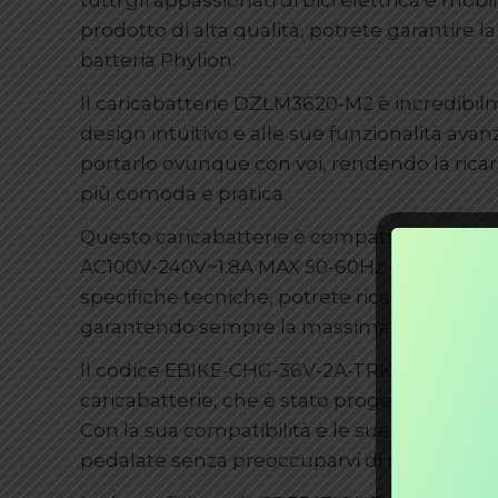
tutti gli appassionati di bici elettrica e mob
prodotto di alta qualità, potrete garantire l
batteria Phylion.
Il caricabatterie DZLM3620-M2 è incredibilme
design intuitivo e alle sue funzionalità avan
portarlo ovunque con voi, rendendo la ricaric
più comoda e pratica.
Questo caricabatterie è compatibile con le 
AC100V-240V~1.8A MAX 50-60Hz e un’uscita d
specifiche tecniche, potrete ricaricare la vo
garantendo sempre la massima potenza e aut
Il codice EBIKE-CHG-36V-2A-TRK vi permette
caricabatterie, che è stato progettato appos
Con la sua compatibilità e le sue prestazion
pedalate senza preoccuparvi di rimanere s