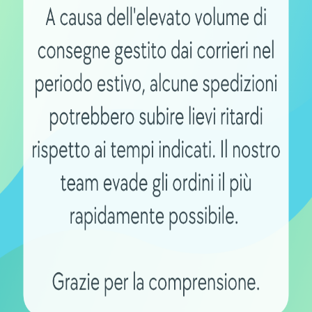
Italia per ordini superiori a 60€.
to senza pensieri, facendovi risparmiare
e bisogno di assistenza, il nostro team di
l venerdì per rispondere a tutte le vostre
LM3620-M2 di Bianchi Phylion
-M2 di Bianchi Phylion
e garantitevi la
vventure in bicicletta elettrica. Non
quistatelo oggi stesso. Pagamenti sicuri
, scegliete il caricabatterie Li-Ion
con stile e sicurezza.