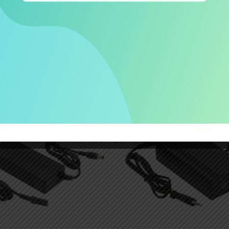
Shop B2B per
Spese spedizi
offerte aziendali
gratuite oltre 