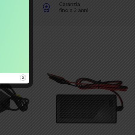
one
Garanzia
60€
fino a 2 anni