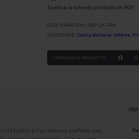
DZLM3620-
Scarica la scheda prodotto in PDF
M2
BC2230040
COD:
EBIKE-CHG-36V-2A-TRK
Per
T-
CATEGORIE:
Carica Batterie
,
Offerte
,
Pr
Tronik,
Nero
CONDIVIDO IL PRODOTTO
36V
2A
quantità
IN
chi Phylion è l’accessorio perfetto per
Pe