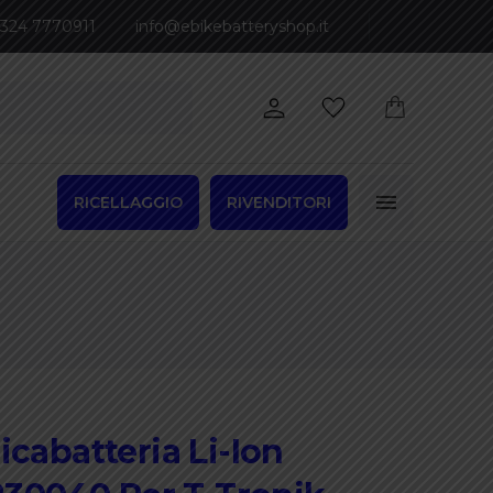
 324 7770911
info@ebikebatteryshop.it
RICELLAGGIO
RIVENDITORI
icabatteria Li-Ion