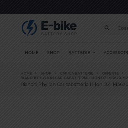
HOME
SHOP
BATTERIE
ACCESSOR
Vai
HOME
SHOP
CARICA BATTERIE
OFFERTE
ai
BIANCHI PHYLION CARICABATTERIA LI-ION DZLM3620-M2
contenuti
Bianchi Phylion Caricabatteria Li-Ion DZLM36