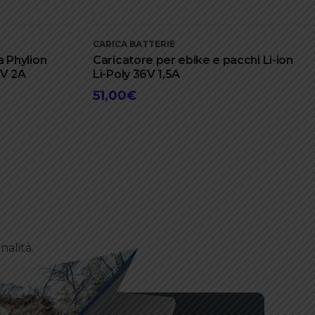
CARICA BATTERIE
a Phylion
Caricatore per ebike e pacchi Li-ion
8V 2A
Li-Poly 36V 1,5A
51,00
€
nalità.