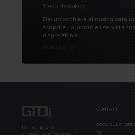
Sfoglia il catalogo
Dai un’occhiata al nostro catalo
scoprire i prodotti e i servizi a tu
disposizione.
Scarica il PDF
CONTATTI
ACCUMULATORI G
Dal 1971 la ditta
S.r.l.
ACCUMULATORI GIDI