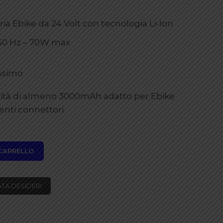
ria Ebike da 24 Volt con tecnologia Li-Ion
/60 Hz – 70W max
assimo
acità di almeno 3000mAh adatto per Ebike
renti connettori
 CARRELLO
STA DESIDERI