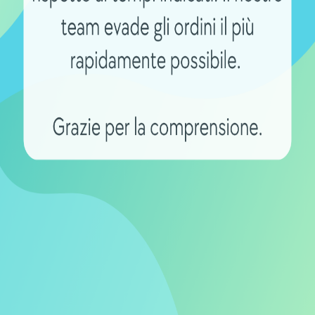
terie Switching per batterie
per batterie ebike da 24 Volt emerge
ta, affidabile e versatile, progettata
lio per la propria bicicletta elettrica.
ate, compatibilità ampia, e attenzione al
lligente per chiunque desideri mantenere
ta all’uso.
Shop B2B per
Spese spedizi