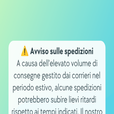
 il sito offre una sezione dedicata con
bili, permettendo agli utenti di
a alle proprie necessità. In termini di
enta con un peso di soli 0,5 kg, garantendo
conservazione, un aspetto non trascurabile
amente o desidera portare con sé un
 Li-Ion
ienza e una lunga durata della batteria,
nce della bicicletta nel tempo. Un
possiede una ebike o un dispositivo di e-
batteria. È raccomandato ricaricarla
i inutilizzo, per evitare la sua
re il sovraccarico della batteria,
tempo necessario a completare un ciclo di