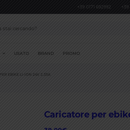
+39 0171 692992
+39
I
USATO
BRAND
PROMO
ER EBIKE LI-ION 24V 2,35A
Caricatore per ebik