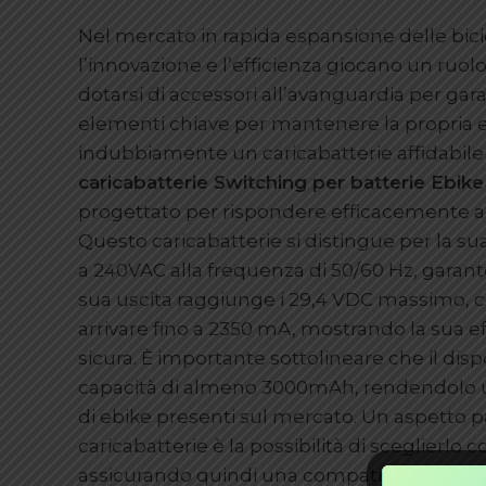
Nel mercato in rapida espansione delle bicic
l’innovazione e l’efficienza giocano un ruo
dotarsi di accessori all’avanguardia per gara
elementi chiave per mantenere la propria 
indubbiamente un caricabatterie affidabile e 
caricabatterie Switching per batterie Ebike
progettato per rispondere efficacemente all
Questo caricabatterie si distingue per la su
a 240VAC alla frequenza di 50/60 Hz, gara
sua uscita raggiunge i 29,4 VDC massimo, c
arrivare fino a 2350 mA, mostrando la sua eff
sicura. È importante sottolineare che il disp
capacità di almeno 3000mAh, rendendolo u
di ebike presenti sul mercato. Un aspetto 
caricabatterie è la possibilità di sceglierlo 
assicurando quindi una compatibilità ampia 