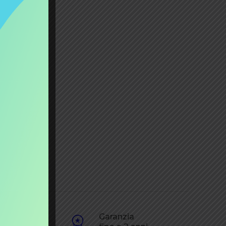
one
Garanzia