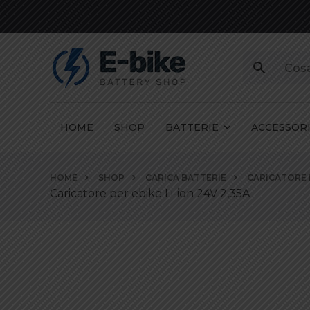
HOME
SHOP
BATTERIE
ACCESSOR
Vai
HOME
SHOP
CARICA BATTERIE
CARICATORE P
ai
Caricatore per ebike Li-ion 24V 2,35A
contenuti