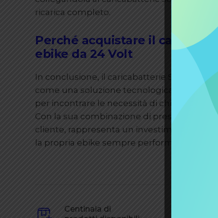
ricarica completo.
Perché acquistare il caricabat
ebike da 24 Volt
In conclusione, il caricabatterie Switching 
come una soluzione tecnologicamente avanza
per incontrare le necessità di chi cerca il meg
Con la sua combinazione di prestazioni elev
cliente, rappresenta un investimento inte
la propria ebike sempre performante e pron
Centinaia di