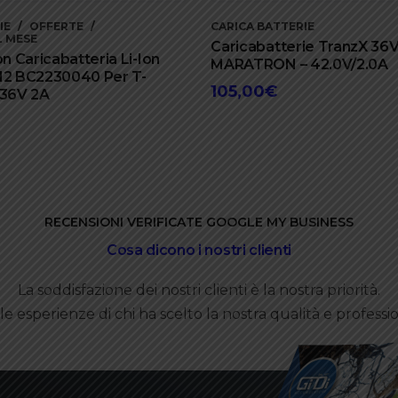
IE
OFFERTE
CARICA BATTERIE
 MESE
Caricabatterie TranzX 36V
on Caricabatteria Li-Ion
MARATRON – 42.0V/2.0A
2 BC2230040 Per T-
105,00
€
 36V 2A
RECENSIONI VERIFICATE GOOGLE MY BUSINESS
Cosa dicono i nostri clienti
La soddisfazione dei nostri clienti è la nostra priorità.
le esperienze di chi ha scelto la nostra qualità e professio