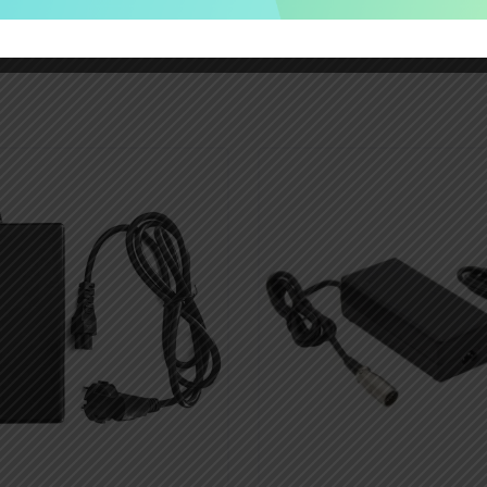
offerte aziendali
gratuite oltre 