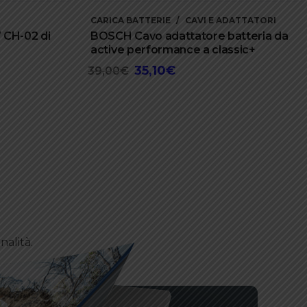
CARICA BATTERIE
CAVI E ADATTATORI
 CH-02 di
BOSCH Cavo adattatore batteria da
active performance a classic+
35,10
€
Il
Il
39,00
€
prezzo
prezzo
originale
attuale
era:
è:
39,00€.
35,10€.
nalità.