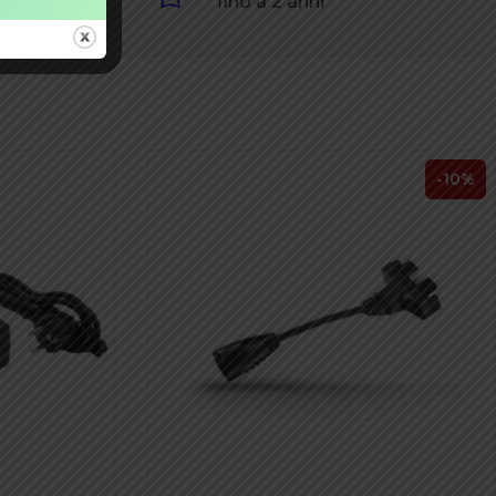
60€
fino a 2 anni
-10%