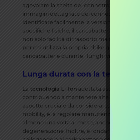
agevolare la scelta del connettore adeguato,
immagini dettagliate dei connettori disponi
identificare facilmente la versione più adatt
specifiche fisiche, il caricabatterie si pres
non solo facilità di trasporto ma anche di 
per chi utilizza la propria ebike quotidian
caricabatterie durante i lunghi viaggi.
Lunga durata con la tecnologia
La
tecnologia Li-Ion
adottata assicura effic
contribuendo a mantenere alte le performa
aspetto cruciale da considerare, quando si 
mobility, è la regolare manutenzione della 
almeno una volta al mese, anche nei periodi d
degenerazione. Inoltre, è fondamentale evita
collegandola al caricabatterie solo per il 