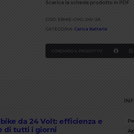
Scarica la scheda prodotto in PDF
2,35A
quantità
COD:
EBIKE-CHG-24V-2A
CATEGORIA:
Carica Batterie
CONDIVIDO IL PRODOTTO
IN
bike da 24 Volt: efficienza e
Pe
di tutti i giorni
Ap