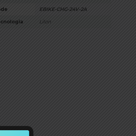
ode
EBIKE-CHG-24V-2A
cnologia
LiIon