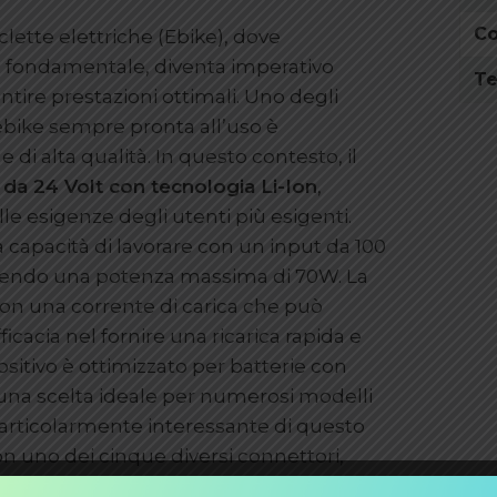
C
lette elettriche (Ebike), dove
lo fondamentale, diventa imperativo
Te
ntire prestazioni ottimali. Uno degli
ebike sempre pronta all’uso è
di alta qualità. In questo contesto, il
 da 24 Volt con tecnologia Li-Ion
,
e esigenze degli utenti più esigenti.
a capacità di lavorare con un input da 100
ntendo una potenza massima di 70W. La
on una corrente di carica che può
icacia nel fornire una ricarica rapida e
ositivo è ottimizzato per batterie con
na scelta ideale per numerosi modelli
particolarmente interessante di questo
con uno dei cinque diversi connettori,
con diverse biciclette elettriche. Per