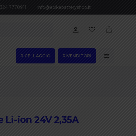
 324 7770911
info@ebikebatteryshop.it
RICELLAGGIO
RIVENDITORI
e Li-ion 24V 2,35A