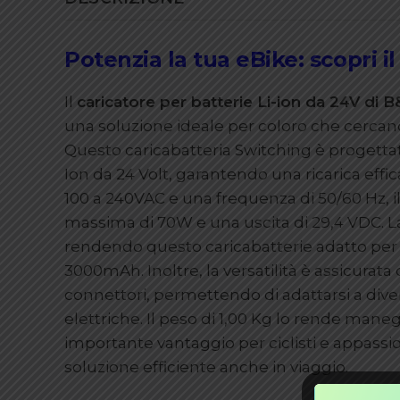
Potenzia la tua eBike: scopri i
Il
caricatore per batterie Li-ion da 24V di 
una soluzione ideale per coloro che cercano 
Questo caricabatteria Switching è progettat
Ion da 24 Volt, garantendo una ricarica effi
100 a 240VAC e una frequenza di 50/60 Hz, i
massima di 70W e una uscita di 29,4 VDC. La
rendendo questo caricabatterie adatto per
3000mAh. Inoltre, la versatilità è assicurata 
connettori, permettendo di adattarsi a diver
elettriche. Il peso di 1,00 Kg lo rende mane
importante vantaggio per ciclisti e appassi
soluzione efficiente anche in viaggio.