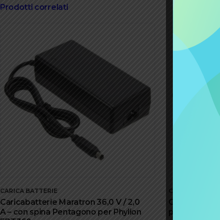
Prodotti correlati
CARICA BATTERIE
CARICA BATTER
Caricabatterie Maratron 36,0 V / 2,0
Caricabatteri
A – con spina Pentagono per Phylion
per batterie