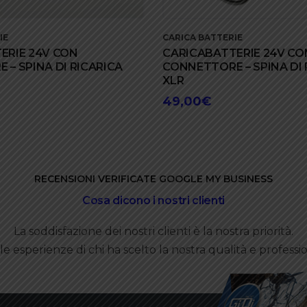
IE
CARICA BATTERIE
ERIE 24V CON
CARICABATTERIE 24V CO
– SPINA DI RICARICA
CONNETTORE – SPINA DI 
XLR
49,00
€
RECENSIONI VERIFICATE GOOGLE MY BUSINESS
Cosa dicono i nostri clienti
La soddisfazione dei nostri clienti è la nostra priorità.
le esperienze di chi ha scelto la nostra qualità e professio