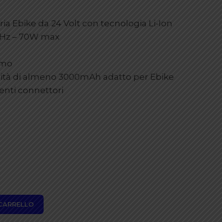
ria Ebike da 24 Volt con tecnologia Li-Ion
0 Hz – 70W max
imo
acità di almeno 3000mAh adatto per Ebike
renti connettori
 CARRELLO