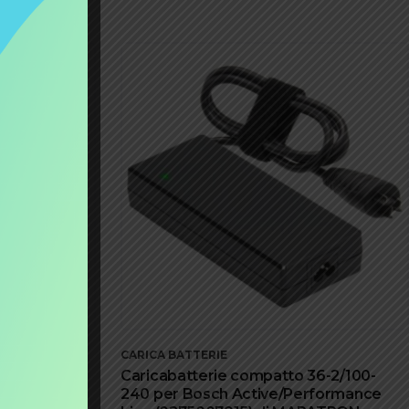
CARICA BATTERIE
n 36V 2A
Caricabatterie compatto 36-2/100-
240 per Bosch Active/Performance