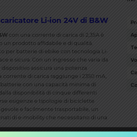
l caricatore Li-ion 24V di B&W
Pr
B&W
con una corrente di carica di 2,35A è
Ap
un prodotto affidabile e di qualità.
Te
o per batterie di ebike con tecnologia Li-
cace e sicura. Con un ingresso che varia da
Vo
l dispositivo assicura una potenza
Co
 corrente di carica raggiunge i 2350 mA,
 batterie con una capacità minima di
Co
dalla disponibilità di cinque differenti
se esigenze e tipologie di biciclette
ggevole e facilmente trasportabile, un
onati di e-mobility che necessitano di una