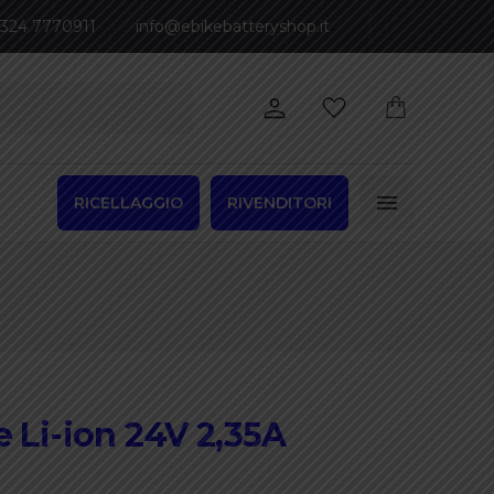
 324 7770911
info@ebikebatteryshop.it
RICELLAGGIO
RIVENDITORI
e Li-ion 24V 2,35A