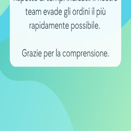
IE
CARICA BATTERIE
e sostitutivo Maratron
Caricatore per ebike Li-io
 e-bike BionX 48V
39,90
€