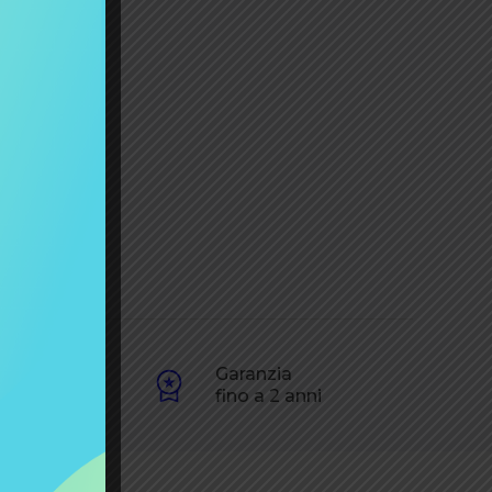
one
Garanzia
60€
fino a 2 anni