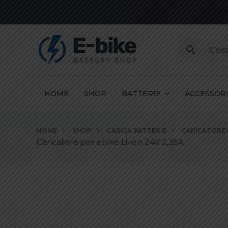
HOME
SHOP
BATTERIE
ACCESSOR
Vai
HOME
SHOP
CARICA BATTERIE
CARICATORE P
ai
Caricatore per ebike Li-ion 24V 2,35A
contenuti