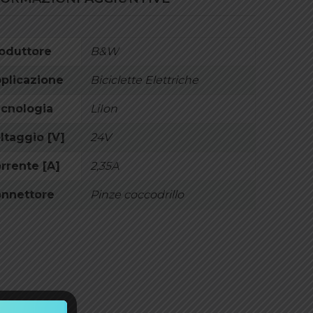
oduttore
B&W
plicazione
Biciclette Elettriche
cnologia
LiIon
ltaggio [V]
24V
rrente [A]
2,35A
nnettore
Pinze coccodrillo