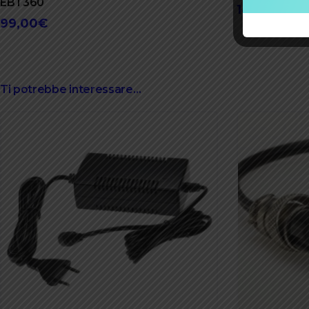
EBT360
149,00
€
99,00
€
Ti potrebbe interessare…