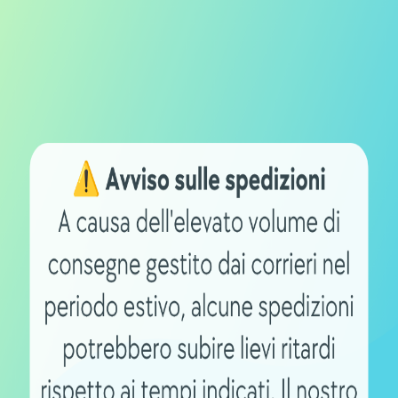
er batterie Li-ion da 24V di
e di ricarica si distingue per
nel tempo. L’utilizzo di un caricabatterie
ocità e efficienza nella ricarica, ma
e le prestazioni complessive della
delle batterie.
Shop B2B per
Spese spedizi
offerte aziendali
gratuite oltre 