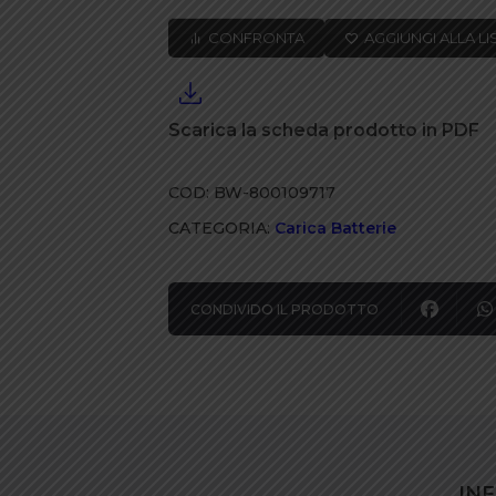
ebike
CONFRONTA
AGGIUNGI ALLA LI
Li-
ion
24V
Scarica la scheda prodotto in PDF
2,35A
quantità
COD:
BW-800109717
CATEGORIA:
Carica Batterie
CONDIVIDO IL PRODOTTO
IN