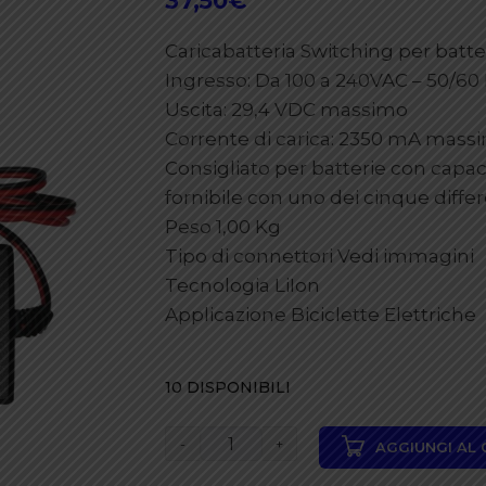
37,50
€
Caricabatteria Switching per batte
Ingresso: Da 100 a 240VAC – 50/6
Uscita: 29,4 VDC massimo
Corrente di carica: 2350 mA mass
Consigliato per batterie con cap
fornibile con uno dei cinque diffe
Peso 1,00 Kg
Tipo di connettori Vedi immagini
Tecnologia LiIon
Applicazione Biciclette Elettriche
10 DISPONIBILI
Caricatore
AGGIUNGI AL
per