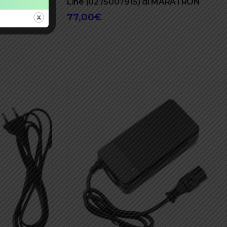
Line (0275007915) di MARATRON
77,00
€