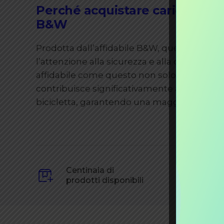
Perché acquistare caricatore p
B&W
Prodotta dall’affidabile B&W, questa soluzion
l’attenzione alla sicurezza e alla durabilità 
affidabile come questo non solo assicura vel
contribuisce significativamente a migliorar
bicicletta, garantendo una maggiore durata 
Centinaia di
prodotti disponibili