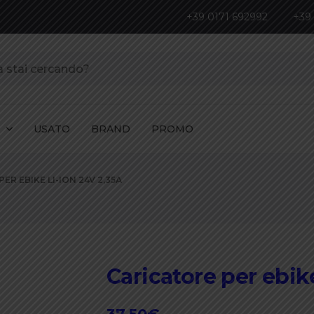
+39 0171 692992
+39
I
USATO
BRAND
PROMO
ER EBIKE LI-ION 24V 2,35A
Caricatore per ebik