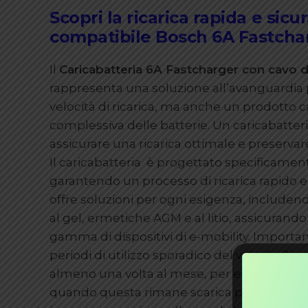
Scopri la ricarica rapida e sicu
compatibile Bosch 6A Fastcha
Il
Caricabatteria 6A Fastcharger con cavo 
rappresenta una soluzione all’avanguardia p
velocità di ricarica, ma anche un prodotto 
complessiva delle batterie. Un caricabatterie
assicurare una ricarica ottimale e preservar
Il caricabatteria è progettato specificame
garantendo un processo di ricarica rapido e
offre soluzioni per ogni esigenza, includend
al gel, ermetiche AGM e al litio, assicurand
gamma di dispositivi di e-mobility. Importan
periodi di utilizzo sporadico del veicolo. Si r
almeno una volta al mese, per evitare il deg
quando questa rimane scarica per lunghi pe