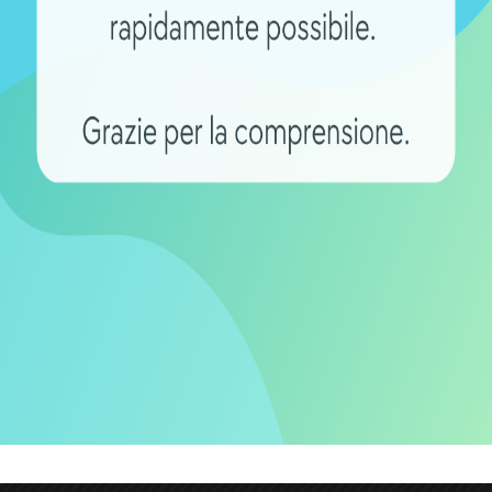
IE
CARICA BATTERIE
r ebike Li-ion 24V
Caricabatterie compatto 
240 per Bosch Active/Pe
Line (0275007915) di MA
77,00
€