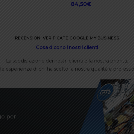
84,50
€
RECENSIONI VERIFICATE GOOGLE MY BUSINESS
Cosa dicono i nostri clienti
La soddisfazione dei nostri clienti è la nostra priorità.
le esperienze di chi ha scelto la nostra qualità e professio
go per
a