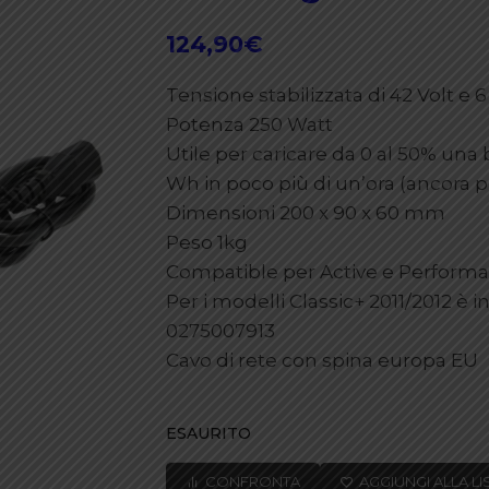
124,90
€
Tensione stabilizzata di 42 Volt e
Potenza 250 Watt
Utile per caricare da 0 al 50% un
Wh in poco più di un’ora (ancora p
Dimensioni 200 x 90 x 60 mm
Peso 1kg
Compatible per Active e Performa
Per i modelli Classic+ 2011/2012 è 
0275007913
Cavo di rete con spina europa EU
ESAURITO
CONFRONTA
AGGIUNGI ALLA LI