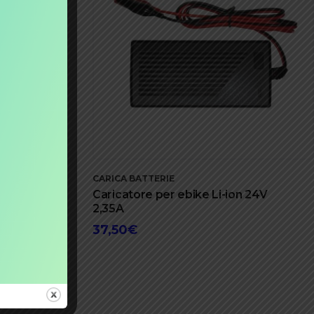
CARICA BATTERIE
36-2/100-
Caricatore per ebike Li-ion 24V
rformance
2,35A
RATRON
37,50
€