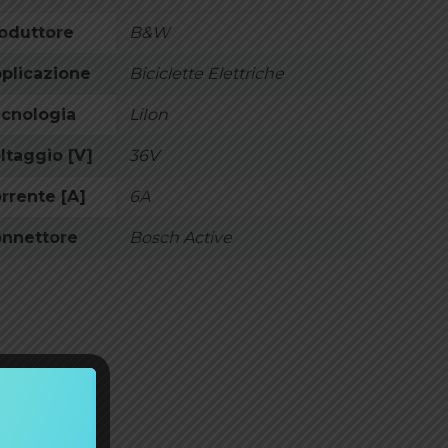
oduttore
B&W
plicazione
Biciclette Elettriche
cnologia
LiIon
ltaggio [V]
36V
rrente [A]
6A
nnettore
Bosch Active