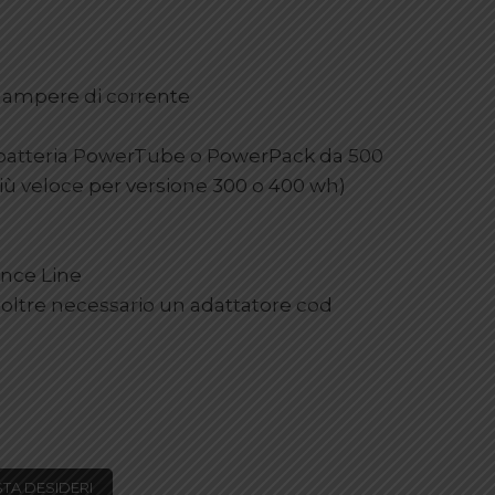
 6 ampere di corrente
a batteria PowerTube o PowerPack da 500
iù veloce per versione 300 o 400 wh)
nce Line
inoltre necessario un adattatore cod
STA DESIDERI