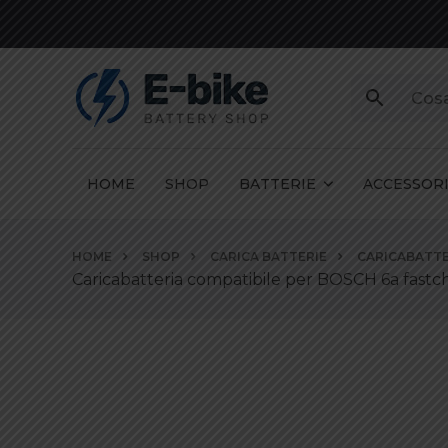
HOME
SHOP
BATTERIE
ACCESSOR
Vai
HOME
SHOP
CARICA BATTERIE
CARICABATTE
ai
Caricabatteria compatibile per BOSCH 6a fastc
contenuti