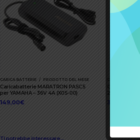
CARICA BATTERIE
PRODOTTO DEL MESE
CARICA BATTER
Caricabatterie MARATRON PASC5
Caricatore pe
per YAMAHA – 36V 4A (X0S-00)
2,35A
149,00
€
39,00
€
Ti potrebbe interessare…