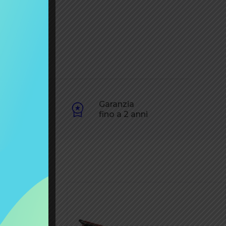
one
Garanzia
60€
fino a 2 anni