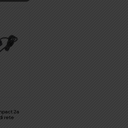
mpact 2a
i rete