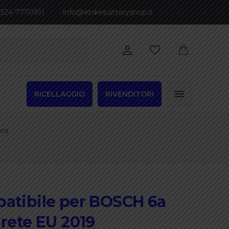
 324 7770911
info@ebikebatteryshop.it
RICELLAGGIO
RIVENDITORI
019
patibile per BOSCH 6a
 rete EU 2019