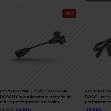
-10%
CARICA BATTERIE
CAVI E ADATTATORI
CARICA BATTER
BOSCH Cavo adattatore batteria da
BOSCH carica
active performance a classic+
performance 
35,10
€
119,90
€
Il
Il
39,00
€