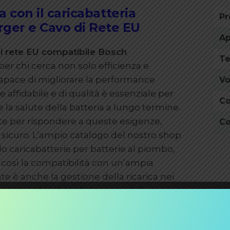
ra con il caricabatteria
Pr
rger e Cavo di Rete EU
Ap
di rete EU compatibile Bosch
Te
er chi cerca non solo efficienza e
capace di migliorare la performance
Vo
 affidabile e di qualità è essenziale per
Co
e la salute della batteria a lungo termine.
nte per rispondere a queste esigenze,
Co
 sicuro. L’ampio catalogo del nostro shop
o caricabatterie per batterie al piombo,
o così la compatibilità con un’ampia
te è anche la gestione della ricarica nei
accomanda infatti di ricaricare la batteria
rado prestazionale che si verifica
riodi. Attenzione, però, a non incappare