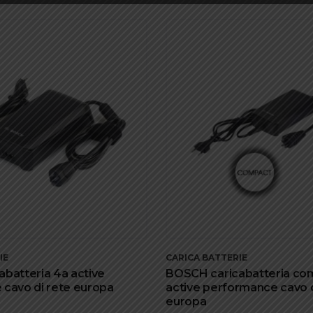
IE
CARICA BATTERIE
batteria 4a active
BOSCH caricabatteria co
cavo di rete europa
active performance cavo d
europa