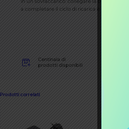
in un sovraccarico: collegare la batteria al 
a completare il ciclo di ricarica è fondamen
Centinaia di
prodotti disponibili
Prodotti correlati