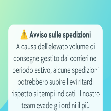
caricabatterie solo per il tempo necessario
tale per prevenire danni.
Shop B2B per
Spese spedizi
offerte aziendali
gratuite oltre 