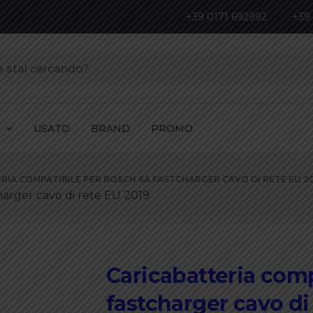
+39 0171 692992
+39
I
USATO
BRAND
PROMO
RIA COMPATIBILE PER BOSCH 6A FASTCHARGER CAVO DI RETE EU 2
harger cavo di rete EU 2019
Caricabatteria com
fastcharger cavo di