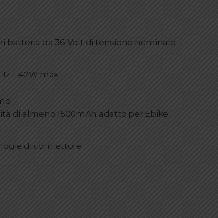
i batteria da 36 Volt di tensione nominale
0 Hz – 42W max
imo
cità di almeno 1500mAh adatto per Ebike
pologie di connettore