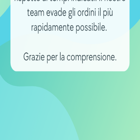
per la propria bicicletta elettrica o per
Shop B2B per
Spese spedizi
offerte aziendali
gratuite oltre 