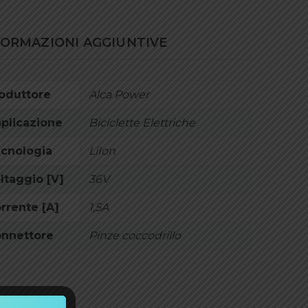
FORMAZIONI AGGIUNTIVE
oduttore
Alca Power
plicazione
Biciclette Elettriche
cnologia
LiIon
ltaggio [V]
36V
rrente [A]
1,5A
nnettore
Pinze coccodrillo