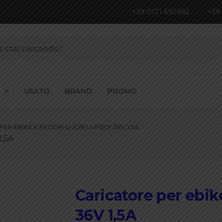
+39 0171 692992
+39
I
USATO
BRAND
PROMO
R EBIKE E PACCHI LI-ION LI-POLY 36V 1,5A
1,5A
Caricatore per ebike
36V 1,5A