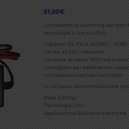
51,00
€
Caricabatteria Switching per pacch
tecnologia Li-Ion e Li-Poly
Ingresso: Da 100 a 240VAC – 50/6
Uscita: 42 VDC massimo
Corrente di carica: 1500 mA mass
Consigliato per batterie con capa
connessione tramite coccodrilli
Su richiesta sono fornibili altre ti
Peso 2,50 Kg
Tecnologia LiIon
Applicazione Biciclette Elettriche