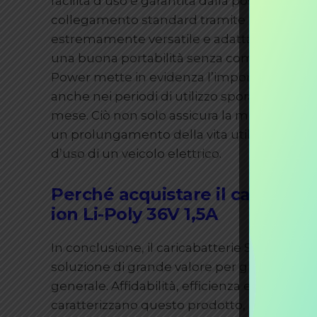
facilità d’uso è garantita dalla possibilità di
collegamento standard tramite coccodrilli, 
estremamente versatile e adattabile. Con un 
una buona portabilità senza compromettere l
Power mette in evidenza l’importanza di un
anche nei periodi di utilizzo sporadico, con
mese. Ciò non solo assicura la massima eff
un prolungamento della vita utile della bat
d’uso di un veicolo elettrico.
Perché acquistare il caricabatt
ion Li-Poly 36V 1,5A
In conclusione, il caricabatterie Switching
soluzione di grande valore per gli utenti di eb
generale. Affidabilità, efficienza e cura per
caratterizzano questo prodotto, rendendolo