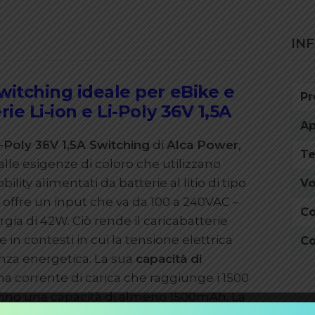
IN
Switching ideale per eBike e
Pr
rie Li-ion e Li-Poly 36V 1,5A
Ap
i-Poly 36V 1,5A Switching
di
Alca Power
,
Te
le esigenze di coloro che utilizzano
bility alimentati da batterie al litio di tipo
Vo
ca offre un input che va da 100 a 240VAC –
Co
a di 42W. Ciò rende il caricabatterie
n contesti in cui la tensione elettrica
Co
nza energetica. La sua
capacità di
a corrente di carica che raggiunge i 1500
anno una capacità di almeno 1500mAh. La