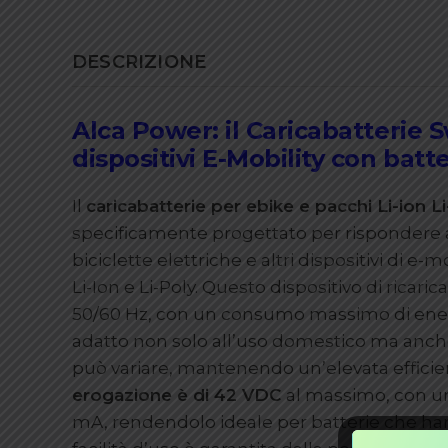
DESCRIZIONE
Alca Power: il Caricabatterie 
dispositivi E-Mobility con batte
Il
caricabatterie per ebike e pacchi Li-ion L
specificamente progettato per rispondere al
biciclette elettriche e altri dispositivi di e-mo
Li-Ion e Li-Poly. Questo dispositivo di ricari
50/60 Hz, con un consumo massimo di energi
adatto non solo all’uso domestico ma anche i
può variare, mantenendo un’elevata efficie
erogazione è di 42 VDC
al massimo, con un
mA, rendendolo ideale per batterie che h