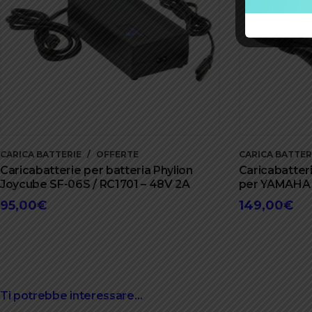
CARICA BATTERIE
OFFERTE
CARICA BATTER
Caricabatterie per batteria Phylion
Caricabatte
Joycube SF-06S / RC1701 – 48V 2A
per YAMAHA 
95,00
€
149,00
€
Ti potrebbe interessare…