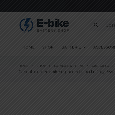
HOME
SHOP
BATTERIE
ACCESSOR
Vai
HOME
SHOP
CARICA BATTERIE
CARICATORE PE
ai
Caricatore per ebike e pacchi Li-ion Li-Poly 36V 
contenuti