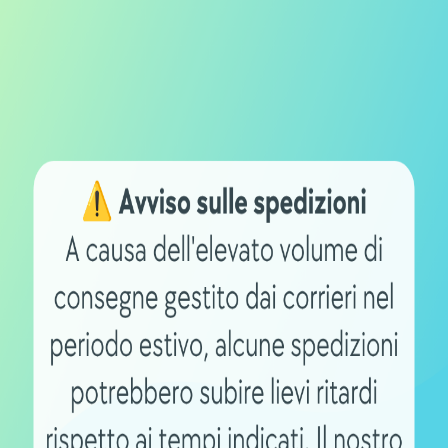
 richiedere differenti connettori, con un
che rende il caricabatterie
peso di 2,50 Kg, il dispositivo gode di
a sua robustezza e affidabilità. Alca
a corretta manutenzione delle batterie,
sigliando una ricarica almeno una volta al
icienza energetica ma si traduce anche in
teria, elemento centrale per l’esperienza
erie per ebike e pacchi Li-
 di Alca Power si propone come una
ike e di dispositivi di e-mobility in
 l’utente sono gli elementi chiave che
 un alleato prezioso per chiunque sia