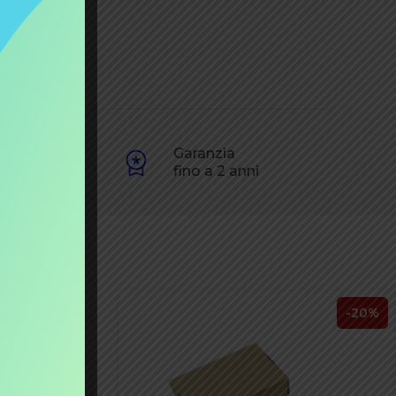
one
Garanzia
60€
fino a 2 anni
-20%