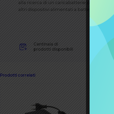
alla ricerca di un caricabatterie performante 
altri dispositivi alimentati a batteria.
Centinaia di
prodotti disponibili
Prodotti correlati