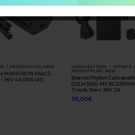
IE
PRODOTTO DEL MESE
CARICA BATTERIE
OFFERTE
PRODOTTO DEL MESE
rie MARATRON PASC5
Bianchi Phylion Caricabatte
– 36V 4A (X0S-00)
DZLM3620-M2 BC2230040
Tronik, Nero 36V 2A
115,00
€