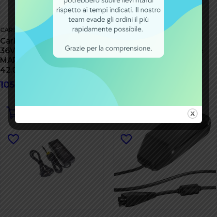
CARICA BATTERIE
CARICA BATTERIE
Caricabatterie TranzX
Caricabatteria Ebike
36V CH-02 di
36V 2A con connettore
MARATRON –
Rosenberger
42.0V/2.0A
119,00
€
105,00
€