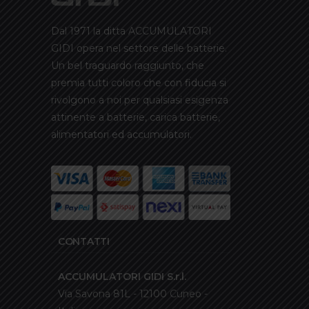
Dal 1971 la ditta ACCUMULATORI
GIDI opera nel settore delle batterie.
Un bel traguardo raggiunto, che
premia tutti coloro che con fiducia si
rivolgono a noi per qualsiasi esigenza
attinente a batterie, carica batterie,
alimentatori ed accumulatori.
CONTATTI
ACCUMULATORI GIDI S.r.l.
Via Savona 81L - 12100 Cuneo -