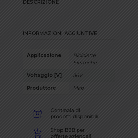
DESCRIZIONE
INFORMAZIONI AGGIUNTIVE
Applicazione
Biciclette
Elettriche
Voltaggio [V]
36V
Produttore
Map
Centinaia di
prodotti disponibili
Shop B2B per
offerte aziendali