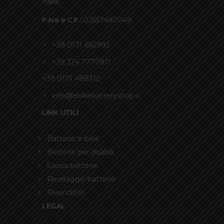
Italia
P.Iva e C.F.:
02557490048
+39 0171 692992
+39 324 7770911
+39 0171 488312
info@ebikebatteryshop.it
LINK UTILI
Batterie e-bike
Batterie per disabili
Carica batterie
Ricellaggio batterie
Rivenditori
LEGAL