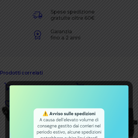
Spese spedizione
gratuite oltre 60€
Garanzia
fino a 2 anni
Prodotti correlati