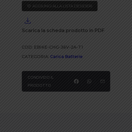
DI
AGGIUNGI ALLA LISTA DESIDERI
RICARICA
XLR
quantità
Scarica la scheda prodotto in PDF
COD:
EBIKE-CHG-36V-2A-T1
CATEGORIA:
Carica Batterie
CONDIVIDO IL
PRODOTTO