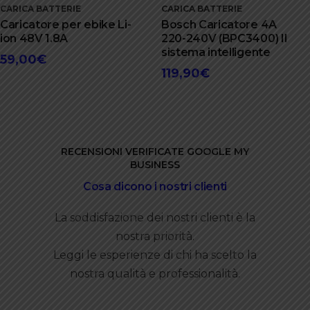
CARICA BATTERIE
CARICA BATTERIE
Caricatore per ebike Li-
Bosch Caricatore 4A
ion 48V 1.8A
220-240V (BPC3400) Il
sistema intelligente
59,00
€
119,90
€
RECENSIONI VERIFICATE GOOGLE MY
BUSINESS
Cosa dicono i nostri clienti
La soddisfazione dei nostri clienti è la
nostra priorità.
Leggi le esperienze di chi ha scelto la
nostra qualità e professionalità.