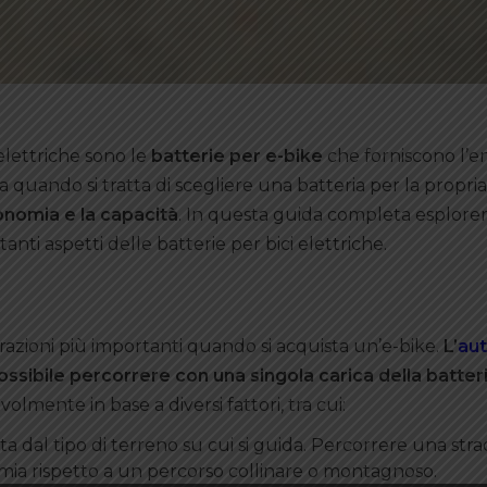
elettriche sono le
batterie per e-bike
che forniscono l’e
 quando si tratta di scegliere una batteria per la propria
onomia e la capacità
. In questa guida completa esplor
nti aspetti delle batterie per bici elettriche.
razioni più importanti quando si acquista un’e-bike.
L’
au
possibile percorrere con una singola carica della batteri
olmente in base a diversi fattori, tra cui:
ta dal tipo di terreno su cui si guida. Percorrere una str
ia rispetto a un percorso collinare o montagnoso.