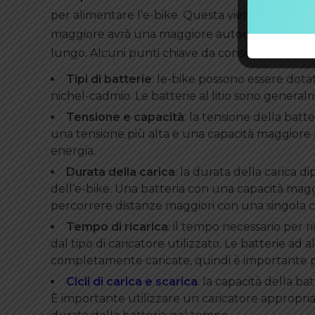
per alimentare l’e-bike. Questa viene misurata
maggiore avrà una maggiore autonomia, poiché s
lungo. Alcuni punti chiave da considerare sulla c
Tipi di batterie
: le-bike possono essere dotate 
nichel-cadmio. Le batterie al litio sono genera
Tensione e capacità
: la tensione della batt
una tensione più alta e una capacità maggiore
energia.
Durata della carica
: la durata della carica 
dell’e-bike. Una batteria con una capacità magg
percorrere distanze maggiori con una singola ca
Tempo di ricarica
: il tempo necessario per 
dal tipo di caricatore utilizzato. Le batterie a
completamente caricate, quindi è importante p
Cicli di carica e scarica
: la capacità della ba
È importante utilizzare un caricatore appropria