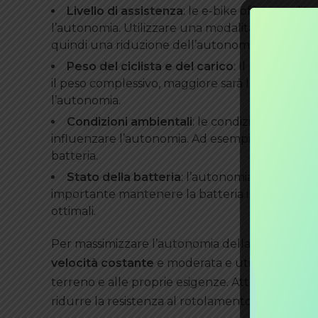
Livello di assistenza
: le e-bike offrono soli
l’autonomia. Utilizzare una modalità di assiste
quindi una riduzione dell’autonomia.
Peso del ciclista e del carico
: Il peso del c
il peso complessivo, maggiore sarà la richiesta
l’autonomia.
Condizioni ambientali
: le condizioni meteo
influenzare l’autonomia. Ad esempio, venti cont
batteria.
Stato della batteria
: l’autonomia diminuirà 
importante mantenere la batteria in buone cond
ottimali.
Per massimizzare l’autonomia della batteria, è
velocità costante
e moderata e utilizzare una
terreno e alle proprie esigenze. Attenzione poi
ridurre la resistenza al rotolamento. Infine bis