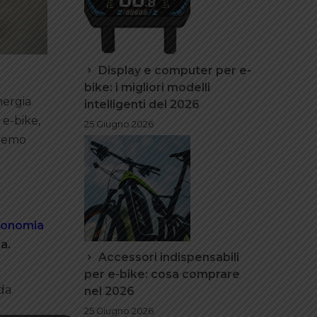
Display e computer per e-
bike: i migliori modelli
nergia
intelligenti del 2026
 e-bike,
25 Giugno 2026
eremo
tonomia
a.
Accessori indispensabili
per e-bike: cosa comprare
ada
nel 2026
25 Giugno 2026