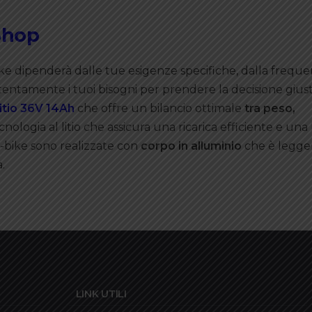
 Shop
ike dipenderà dalle tue esigenze specifiche, dalla freque
tentamente i tuoi bisogni per prendere la decisione giusta
litio 36V 14Ah
che offre un bilancio ottimale
tra peso,
ecnologia al litio che assicura una ricarica efficiente e un
e-bike sono realizzate con
corpo in alluminio
che è legge
.
LINK UTILI