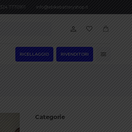
 324 7770911
info@ebikebatteryshop.it
RICELLAGGIO
RIVENDITORI
Categorie