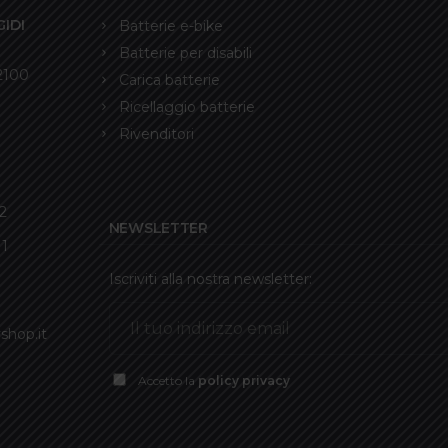
IDI
Batterie e-bike
Batterie per disabili
12100
Carica batterie
Ricellaggio batterie
Rivenditori
2
NEWSLETTER
11
Iscriviti alla nostra newsletter:
shop.it
Accetto la
policy privacy