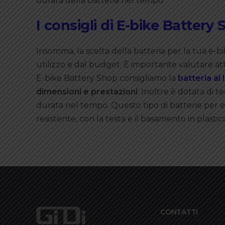
durata della batteria nel tempo.
I consigli di E-bike Battery
Insomma, la scelta della batteria per la tua e-b
utilizzo e dal budget. È importante valutare at
E-bike Battery Shop consigliamo la
batteria al 
dimensioni e prestazioni
. Inoltre è dotata di t
durata nel tempo. Questo tipo di batterie per 
resistente, con la testa e il basamento in plastica
CONTATTI