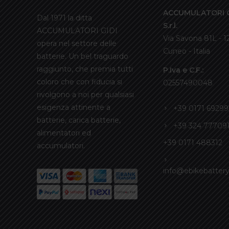
ACCUMULATORI G
Dal 1971 la ditta
S.r.l.
ACCUMULATORI GIDI
Via Savona 81L - 
opera nel settore delle
Cuneo - Italia
batterie. Un bel traguardo
raggiunto, che premia tutti
P.Iva e C.F.:
coloro che con fiducia si
02557490048
rivolgono a noi per qualsiasi
esigenza attinente a
+39 0171 69299
batterie, carica batterie,
+39 324 77709
alimentatori ed
+39 0171 488312
accumulatori.
info@ebikebattery