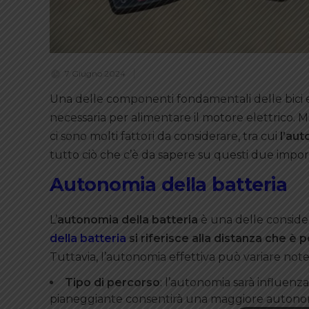
7 Giugno 2024
Una delle componenti fondamentali delle bici 
necessaria per alimentare il motore elettrico. Ma
ci sono molti fattori da considerare, tra cui
l’aut
tutto ciò che c’è da sapere su questi due importa
Autonomia della batteria
L’
autonomia della batteria
è una delle conside
della batteria
si riferisce alla distanza che è 
Tuttavia, l’autonomia effettiva può variare notev
Tipo di percorso
: l’autonomia sarà influenza
pianeggiante consentirà una maggiore autonom