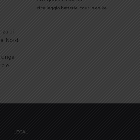
ricellaggio batterie
tour in ebike
nza di
. Noi di
a lunga
ro e
LEGAL