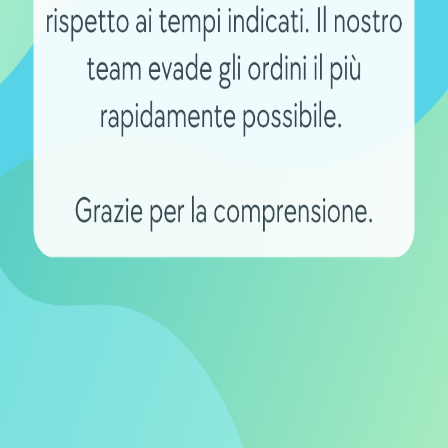
ntità di energia che può essere immagazzinata e quindi uti