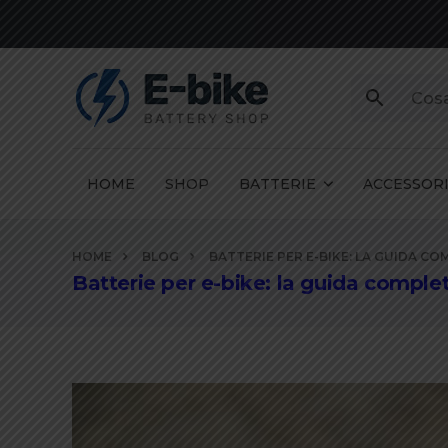
HOME
SHOP
BATTERIE
ACCESSOR
Vai
HOME
BLOG
BATTERIE PER E-BIKE: LA GUIDA C
ai
Batterie per e-bike: la guida comple
contenuti