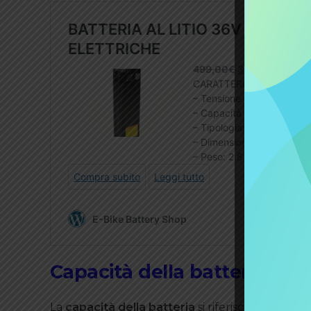
Capacità della batteria
La
capacità della batteria
si riferisce alla qua