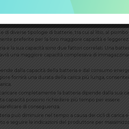
 in wattora (Wh) o ampereora (Ah). Una batteria con una 
arà in grado di fornire più energia per un periodo di t
apacità della batteria della bici elettrica includono:
di diverse tipologie di batterie, tra cui al litio, al piombo
lmente preferite per la loro maggiore capacità e leggerez
eria e la sua capacità sono due fattori correlati. Una batte
 avrà una maggiore capacità complessiva di immagazzina
dipende dalla capacità della batteria e dal consumo energ
iore fornirà una durata della carica più lunga, consente
rica.
ricaricare completamente la batteria dipende dalla sua ca
d alta capacità possono richiedere più tempo per essere
ianificare di conseguenza.
tteria può diminuire nel tempo a causa dei cicli di carica e 
to e seguire le indicazioni del produttore per massimizza