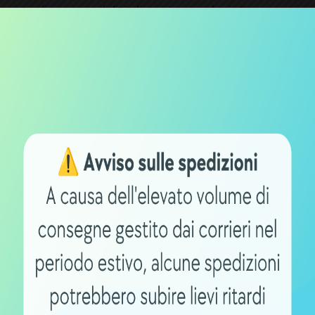
tamente diverse modalità di assistenza, che influenzerann
nza più elevata comporterà una maggiore richiesta di ene
iclista e del carico trasportato influenzerà l’autonomia. Ma
 di energia per muoversi e di conseguenza minore sarà
rologiche come vento, temperatura e umidità possono
rari o temperature estreme possono ridurre l’efficienza 
nel tempo a causa dell’usura naturale della batteria. È
izioni e sostituirla quando necessario per garantire pre
 consigliabile adottare alcune pratiche come mantenere
modalità di assistenza appropriata
in base alle condizio
 a
mantenere la pressione degli pneumatici corretta
pe
ogna evitare di
trasportare carichi pesanti eccessivi
.