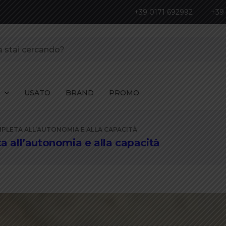
+39 0171 692992
+39
I
USATO
BRAND
PROMO
OMPLETA ALL’AUTONOMIA E ALLA CAPACITÀ
ta all’autonomia e alla capacità