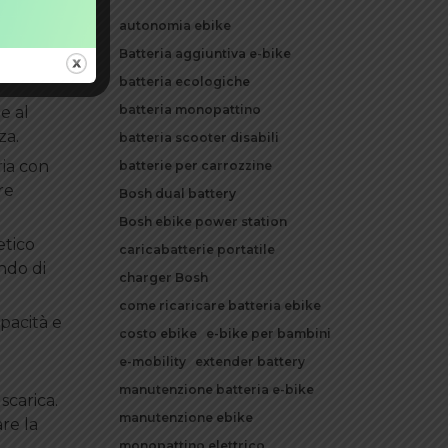
capacità
autonomia ebike
empo più
Batteria aggiuntiva e-bike
batteria ecologiche
batteria monopattino
 e al
za.
batteria scooter disabili
ria con
batterie per carrozzine
re
Bosh dual battery
Bosh ebike power station
etico
caricabatterie portatile
ndo di
charger Bosh
come ricaricare batteria ebike
pacità e
costo ebike
e-bike per bambini
e-mobility
extender battery
manutenzione batteria e-bike
scarica.
manutenzione ebike
re la
monopattino elettrico