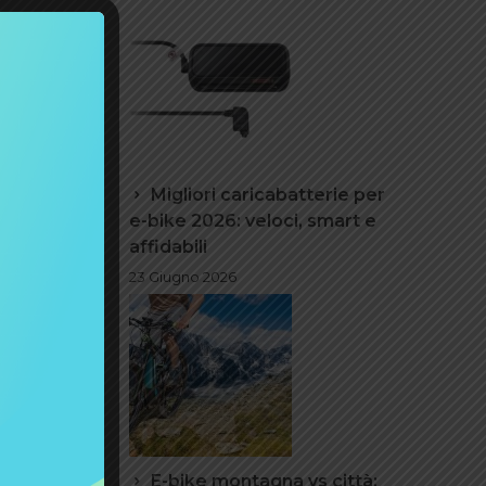
o
rgia e
ggiore è
Migliori caricabatterie per
della
e-bike 2026: veloci, smart e
affidabili
23 Giugno 2026
stazioni
 una
ni del
r
E-bike montagna vs città: