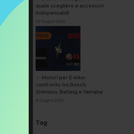
quale scegliere e accessori
indispensabili
23 Giugno 2026
Motori per E-bike:
confronto tra Bosch,
Shimano, Bafang e Yamaha
8 Giugno 2026
Tag
lizzata