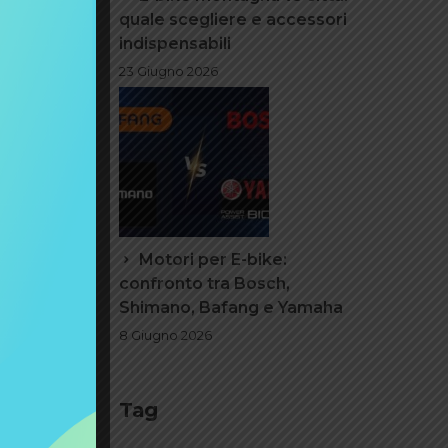
quale scegliere e accessori
indispensabili
ike
23 Giugno 2026
sti, sia
on
Motori per E-bike:
confronto tra Bosch,
Shimano, Bafang e Yamaha
8 Giugno 2026
esa. Le
tono
Tag
ioca un