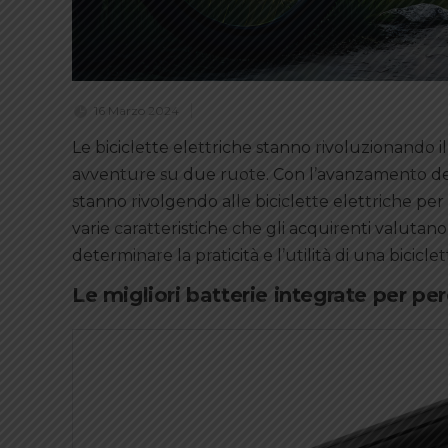
16 Marzo 2024
Le biciclette elettriche stanno rivoluzionando i
avventure su due ruote. Con l’avanzamento della 
stanno rivolgendo alle biciclette elettriche per 
varie caratteristiche che gli acquirenti valuta
determinare la praticità e l’utilità di una biciclet
Le migliori batterie integrate per pe