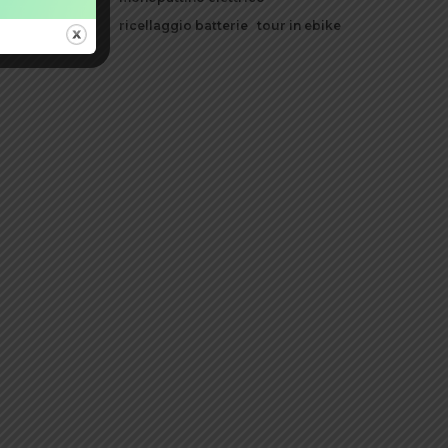
ricellaggio batterie
tour in ebike