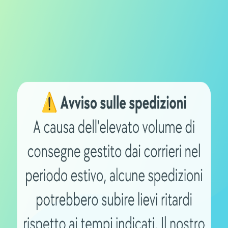
autonomia per i proprietari di eb
nomia
rappresenta un aspetto fondamentale per molti cicli
r scoprire nuovi percorsi o semplicemente per commutare
cupare di ricariche frequenti. Una
bicicletta elettrica c
à e la libertà di percorrere lunghe distanze senza la
 strada.
 una Bicicletta Elettrica con
a batteria sono essenziali per garantire un’autonomia est
0 km
sono dotate di batterie ad alta capacità che consen
la batteria, l’efficienza energetica del motore elettrico g