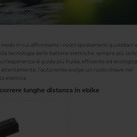
l modo in cui affrontiamo i nostri spostamenti quotidiani e
tecnologia delle batterie elettriche, sempre più ciclisti
un’esperienza di guida più fluida, efficiente ed ecologica.
no attentamente, l’autonomia svolge un ruolo chiave nel
ta elettrica.
rcorrere lunghe distanza in ebike