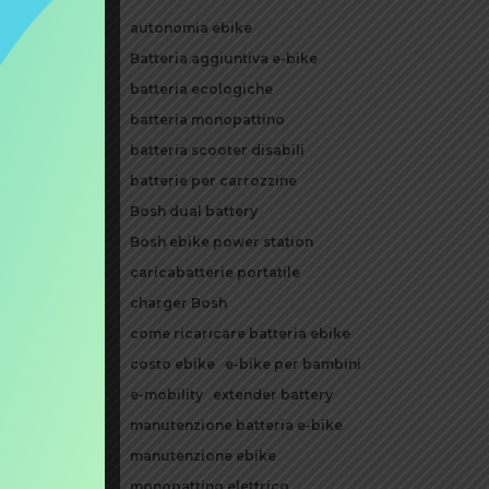
a,
autonomia ebike
ua
Batteria aggiuntiva e-bike
il
batteria ecologiche
batteria monopattino
vanzate
batteria scooter disabili
ida più
batterie per carrozzine
Bosh dual battery
Bosh ebike power station
nte
caricabatterie portatile
ia ti
charger Bosh
come ricaricare batteria ebike
lettriche
costo ebike
e-bike per bambini
, puoi
e-mobility
extender battery
manutenzione batteria e-bike
ibile
.
manutenzione ebike
vere una
monopattino elettrico