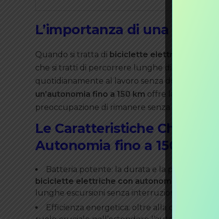
L’importanza di una buona 
Quando si tratta di
biciclette elettriche
, l’
auto
che si tratti di percorrere lunghe distanze pe
quotidianamente al lavoro senza doversi preoc
un’autonomia fino a 150 km
offre la flessibilit
preoccupazione di rimanere senza carica a metà
Le Caratteristiche Chiave di
Autonomia fino a 150 km
Batteria potente: la durata e la potenza dell
biciclette elettriche con autonomia fino a 15
lunghe escursioni senza interruzioni.
Efficienza energetica: oltre alla capacità del