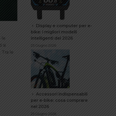
Display e computer per e-
bike: i migliori modelli
intelligenti del 2026
 le
 si
25 Giugno 2026
 Tra le
Accessori indispensabili
per e-bike: cosa comprare
nel 2026
25 Giugno 2026