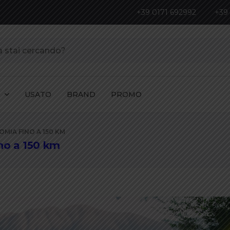
+39 0171 692992
+39
I
USATO
BRAND
PROMO
MIA FINO A 150 KM
ino a 150 km