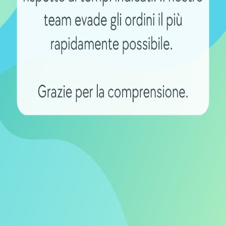
cicletta. i motori efficienti ottimizzano l’uso dell’energi
n una singola carica.
icicletta elettrica
contribuisce significativamente alla s
he richiedono meno sforzo per muoversi, riducendo così 
 complessiva.
clette elettriche all’avanguardia
integrano tecnologie a
urata e la performance della batteria, garantendo una gu
nomia estesa
150 km, le possibilità di esplorazione diventano praticame
ure su strada, una bicicletta elettrica con questa autonom
facenti come un tour nelle Langhe
.
pendenza dalle auto e dai mezzi pubblici, le biciclette e
 per gli spostamenti quotidiani. Con un’autonomia estesa
miando tempo prezioso e denaro sul carburante.
ettrica significa abbracciare uno stile di vita più sosten
entale, contribuisci a preservare l’ambiente e a promuo