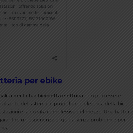
tteria per ebike
alità per la tua bicicletta elettrica
non può essere
ulsante del sistema di propulsione elettrica della bici,
tazioni e la durata complessiva del mezzo. Una batteri
 garantire un’esperienza di guida senza problemi e per
rica.