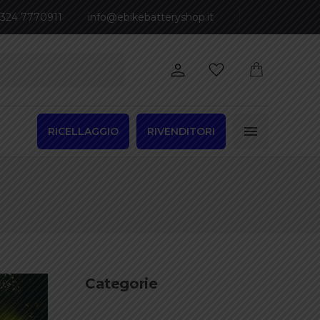
 324 7770911
info@ebikebatteryshop.it
RICELLAGGIO
RIVENDITORI
Categorie