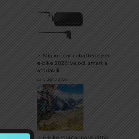
Migliori caricabatterie per
e-bike 2026: veloci, smart e
affidabili
23 Giugno 2026
E-bike montagna vs città: