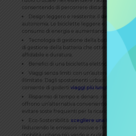
ruolo cruciale nell’estendere l’autonomia della bi
consentendo di percorrere distanze maggiori co
Design leggero e resistente: il
design della b
autonomia. Le biciclette leggere e aerodinamic
consumo di energia e aumentando l’autonomia
Tecnologia di gestione della batteria: le
bici
di gestione della batteria che ottimizzano la d
affidabile e duratura.
Benefici di una bicicletta elettrica con auto
Viaggi senza limiti: con un’autonomia fino a 
illimitate. Dagli spostamenti urbani alle avvent
consente di goderti
viaggi più lunghi e soddis
Risparmio di tempo e denaro: riducendo la di
offrono un’alternativa conveniente e ecologica
evitare soste frequenti per la ricarica, rispar
Eco-Sostenibilità:
scegliere una bicicletta el
Riducendo le emissioni nocive e l’impatto ambi
mobilità urbana più verde e pulita.