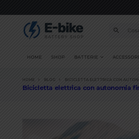
HOME
SHOP
BATTERIE
ACCESSOR
Vai
HOME
BLOG
BICICLETTA ELETTRICA CON AUTONO
ai
Bicicletta elettrica con autonomia f
contenuti