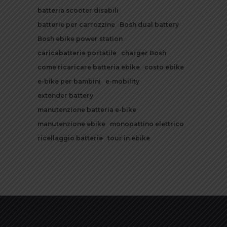
batteria scooter disabili
batterie per carrozzine
Bosh dual battery
Bosh ebike power station
caricabatterie portatile
charger Bosh
come ricaricare batteria ebike
costo ebike
e-bike per bambini
e-mobility
extender battery
manutenzione batteria e-bike
manutenzione ebike
monopattino elettrico
ricellaggio batterie
tour in ebike