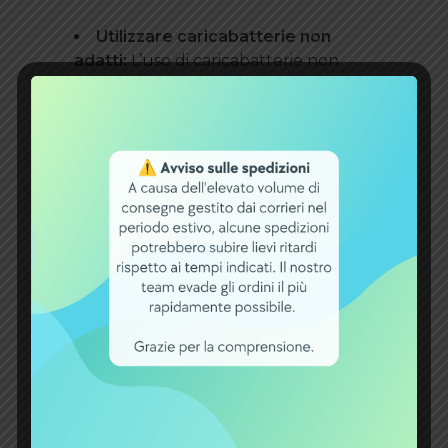
Utilizzare caricabatterie non
adatti:
L’uso di caricabatterie non
approvati o non compatibili potrebbe
causare problemi di sicurezza e
danneggiare la batteria. Utilizzate
solo caricabatterie consigliati dal
produttore.
Ignorare i segnali di
avvertimento
: Se notate segni di
malfunzionamento o problemi con la
batteria, come surriscaldamento,
gonfiore o odori anomali, smettete di
utilizzarla immediatamente e
rivolgetevi a un professionista per
una verifica e una manutenzione.