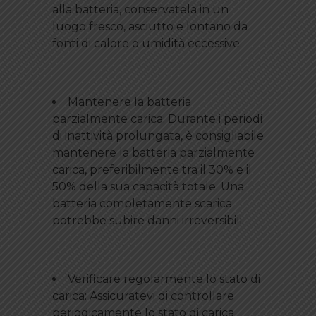
alla batteria, conservatela in un
luogo fresco, asciutto e lontano da
fonti di calore o umidità eccessive.
Mantenere la batteria
parzialmente carica: Durante i periodi
di inattività prolungata, è consigliabile
mantenere la batteria parzialmente
carica, preferibilmente tra il 30% e il
50% della sua capacità totale. Una
batteria completamente scarica
potrebbe subire danni irreversibili.
Verificare regolarmente lo stato di
carica: Assicuratevi di controllare
periodicamente lo stato di carica