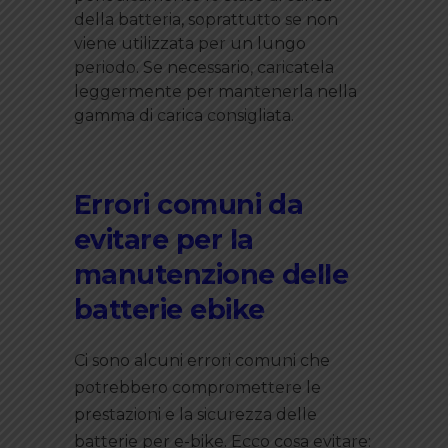
della batteria, soprattutto se non
viene utilizzata per un lungo
periodo. Se necessario, caricatela
leggermente per mantenerla nella
gamma di carica consigliata.
Errori comuni da
evitare per la
manutenzione delle
batterie ebike
Ci sono alcuni errori comuni che
potrebbero compromettere le
prestazioni e la sicurezza delle
batterie per e-bike. Ecco cosa evitare: