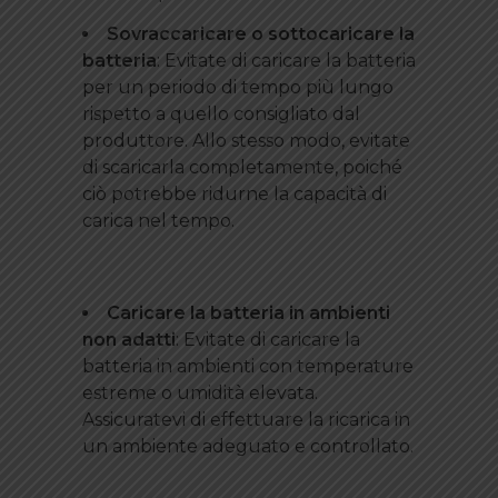
Sovraccaricare o sottocaricare la
batteria
: Evitate di caricare la batteria
per un periodo di tempo più lungo
rispetto a quello consigliato dal
produttore. Allo stesso modo, evitate
di scaricarla completamente, poiché
ciò potrebbe ridurne la capacità di
carica nel tempo.
Caricare la batteria in ambienti
non adatti
: Evitate di caricare la
batteria in ambienti con temperature
estreme o umidità elevata.
Assicuratevi di effettuare la ricarica in
un ambiente adeguato e controllato.