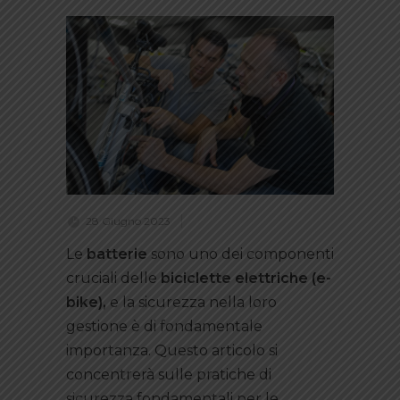
28 Giugno 2023
Le
batterie
sono uno dei componenti
cruciali delle
biciclette elettriche (e-
bike),
e la sicurezza nella loro
gestione è di fondamentale
importanza. Questo articolo si
concentrerà sulle pratiche di
sicurezza fondamentali per le