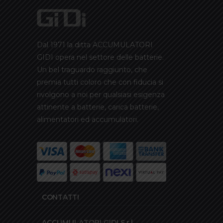
Dal 1971 la ditta ACCUMULATORI
GIDI opera nel settore delle batterie.
Un bel traguardo raggiunto, che
premia tutti coloro che con fiducia si
rivolgono a noi per qualsiasi esigenza
attinente a batterie, carica batterie,
alimentatori ed accumulatori.
CONTATTI
ACCUMULATORI GIDI S.r.l.