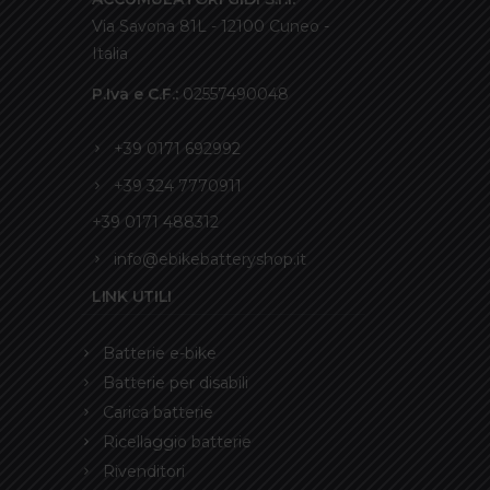
Via Savona 81L - 12100 Cuneo -
Italia
P.Iva e C.F.:
02557490048
+39 0171 692992
+39 324 7770911
+39 0171 488312
info@ebikebatteryshop.it
LINK UTILI
Batterie e-bike
Batterie per disabili
Carica batterie
Ricellaggio batterie
Rivenditori