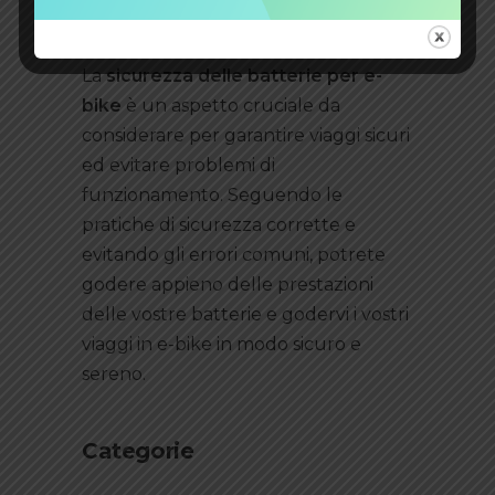
La
sicurezza delle batterie per e-
bike
è un aspetto cruciale da
considerare per garantire viaggi sicuri
ed evitare problemi di
funzionamento. Seguendo le
pratiche di sicurezza corrette e
evitando gli errori comuni, potrete
godere appieno delle prestazioni
delle vostre batterie e godervi i vostri
viaggi in e-bike in modo sicuro e
sereno.
Categorie