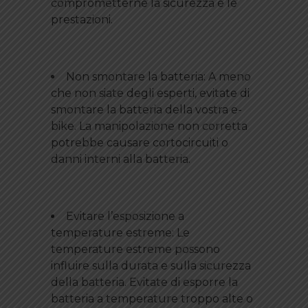
comprometterne la sicurezza e le
prestazioni.
Non smontare la batteria: A meno
che non siate degli esperti, evitate di
smontare la batteria della vostra e-
bike. La manipolazione non corretta
potrebbe causare cortocircuiti o
danni interni alla batteria.
Evitare l’esposizione a
temperature estreme: Le
temperature estreme possono
influire sulla durata e sulla sicurezza
della batteria. Evitate di esporre la
batteria a temperature troppo alte o