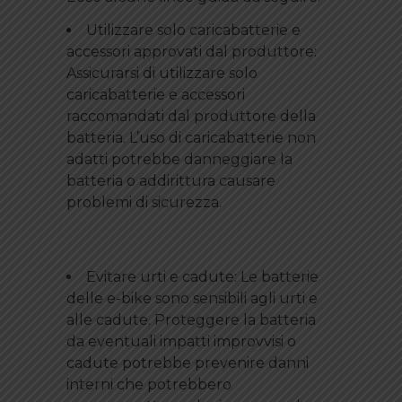
Utilizzare solo caricabatterie e
accessori approvati dal produttore:
Assicurarsi di utilizzare solo
caricabatterie e accessori
raccomandati dal produttore della
batteria. L’uso di caricabatterie non
adatti potrebbe danneggiare la
batteria o addirittura causare
problemi di sicurezza.
Evitare urti e cadute: Le batterie
delle e-bike sono sensibili agli urti e
alle cadute. Proteggere la batteria
da eventuali impatti improvvisi o
cadute potrebbe prevenire danni
interni che potrebbero