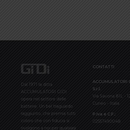
CONTATTI
ACCUMULATORI G
Dal 1971 la ditta
S.r.l.
ACCUMULATORI GIDI
Via Savona 81L - 
opera nel settore delle
Cuneo - Italia
batterie. Un bel traguardo
raggiunto, che premia tutti
P.Iva e C.F.:
coloro che con fiducia si
02557490048
rivolgono a noi per qualsiasi