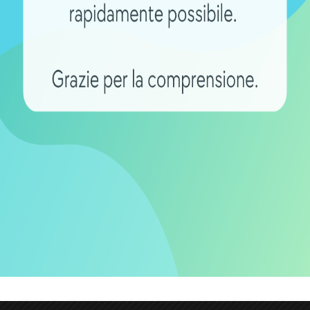
zionare la extender battery dove vuoi senza modificare il 
erla quando non ti serve.
 è mediamente intorno a mezzo chilo
, poco più di una bo
alimentazione al sistema che unisce la batteria principale 
ta difficoltà, in quanto l’unica operazione un po’ più co
egamento è compatibile con ogni tipologia di motore.
erie si trovino allo stesso livello di ricarica: per far ques
ntiva per e-bike
quando ricarichi quella principale, cos
o in parallelo.