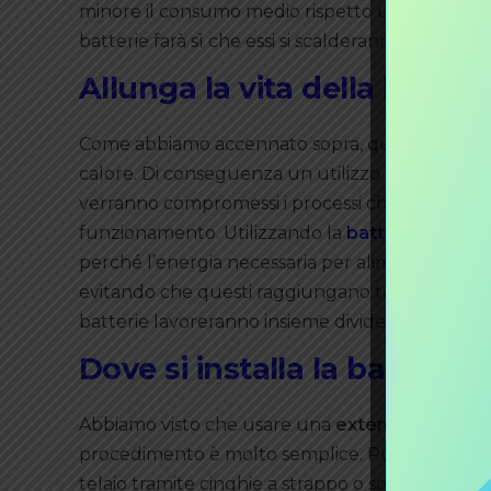
minore il consumo medio rispetto una e-bike con
batterie farà sì che essi si scalderanno di men
Allunga la vita della batteri
Come abbiamo accennato sopra, qualunque batt
calore. Di conseguenza un utilizzo prolungato 
verranno compromessi i processi chimici che av
funzionamento. Utilizzando la
batteria aggiunt
perché l’energia necessaria per alimentare la tu
evitando che questi raggiungano temperature 
batterie lavoreranno insieme dividendosi il lavo
Dove si installa la batteria
Abbiamo visto che usare una
extender batter
procedimento è molto semplice. Puoi
fissare 
telaio tramite cinghie a strappo o sotto il
sellino