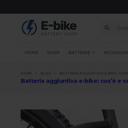
HOME
SHOP
BATTERIE
ACCESSOR
Vai
HOME
BLOG
BATTERIA AGGIUNTIVA E-BIKE: COS
ai
Batteria aggiuntiva e-bike: cos’è e c
contenuti