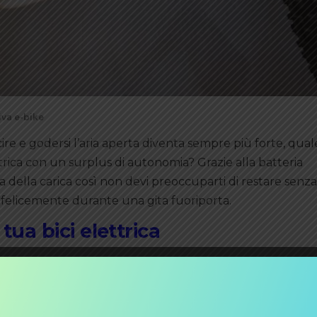
iva e-bike
scire e godersi l’aria aperta diventa sempre più forte, qual
ttrica con un surplus di autonomia? Grazie alla batteria
della carica così non devi preoccuparti di restare senza 
 felicemente durante una gita fuoriporta.
ua bici elettrica
 anche
extender battery
, ti offre innanzitutto un ovvio v
cletta elettrica
,
che quindi ti fornirà una spinta più dur
 dover ricaricare o passare alla pedalata manuale. Risulta