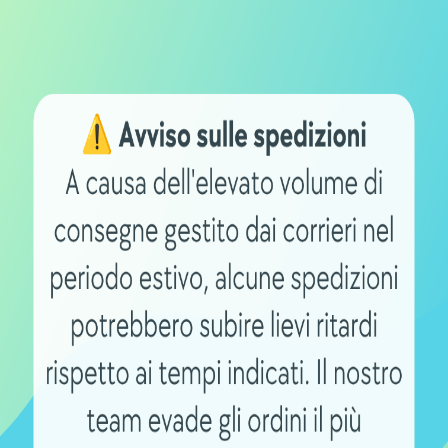
 una sola batteria, in quanto il lavoro sinergico dei due
o consumando una ridotta quantità di energia.
a principale della tua ebike
eria in funzione ha la tendenza a scaldarsi perché pr
comporta sempre il rischio di un’usura crescente, finch
vengono all’interno del pacco batteria e ne permettono i
iva per e-bike
potrai allungare la vita della batteria prin
a bicicletta verrà prelevata da entrambi i pacchi batteria
troppo elevate danneggiandone la chimica. In breve le
ro e garantendo alla tua e-bike prestazioni nettamente mi
 aggiuntiva per ebike
y
è conveniente, ma dove si installa e come? Niente paura,
la batteria supplementare al porta borraccia
, a un tubo
. Alcuni modelli permettono addirittura
l’installazione d