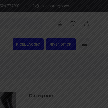
 324 7770911
info@ebikebatteryshop.it
RICELLAGGIO
RIVENDITORI
Categorie