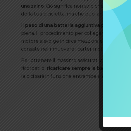
una zaino
. Ciò significa non solo che puoi posi
della tua bicicletta, ma che puoi anche rimuov
Il
peso di una batteria aggiuntiva per e-bike
piena. Il procedimento per collegare il cavo di 
motore si svolge in circa mezz’ora e non presen
consiste nel rimuovere i carter motore. Il coll
Per ottenere il massimo assicurati che le due batt
ricordati di
ricaricare sempre la batteria aggiu
la bici sarà in funzione entrambe si scaricherann