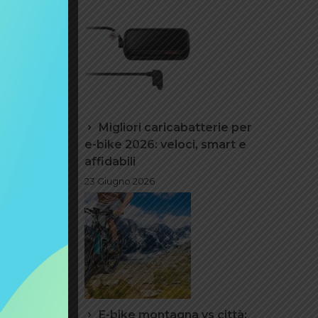
 pacchi
oduce
é non
Migliori caricabatterie per
l
e-bike 2026: veloci, smart e
cipale,
affidabili
,
23 Giugno 2026
 tue
gliori.
 il
 del
entro a
E-bike montagna vs città: