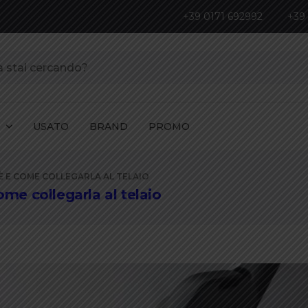
+39 0171 692992
+39
I
USATO
BRAND
PROMO
’È E COME COLLEGARLA AL TELAIO
ome collegarla al telaio