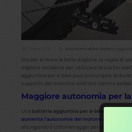
9 Marzo 2023
autonomia ebike
,
Batteria aggiunt
Sta per arrivare la bella stagione, la voglia di u
migliore occasione per utilizzare la tua bici ele
aggiuntiva per e-bike puoi prolungare la durata 
supporto del motorino elettrico mentre pedali
Maggiore autonomia per la t
Una
batteria aggiuntiva per e-bike
, chiamata
aumenta l’autonomia del motore della tua bici
allungando il chilometraggio percorribile senza