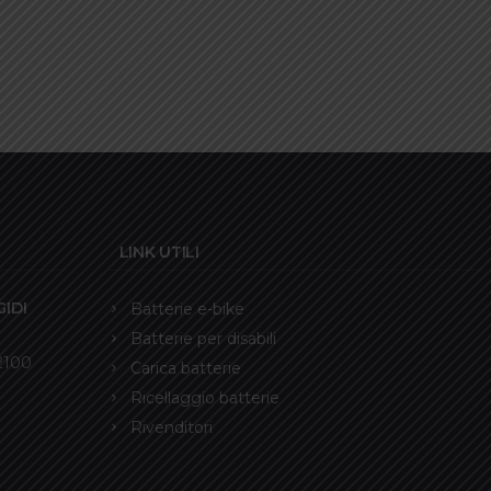
LINK UTILI
IDI
Batterie e-bike
Batterie per disabili
12100
Carica batterie
Ricellaggio batterie
Rivenditori