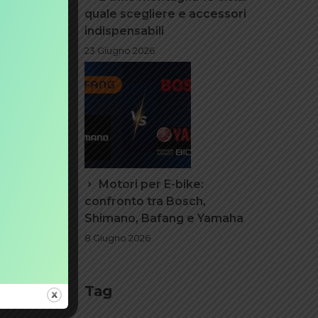
quale scegliere e accessori
design
indispensabili
23 Giugno 2026
rraccia
al
mplessa
to
ì quando
Motori per E-bike:
confronto tra Bosch,
Shimano, Bafang e Yamaha
8 Giugno 2026
Tag