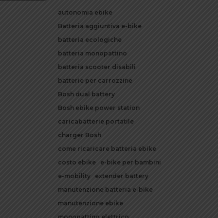
autonomia ebike
Batteria aggiuntiva e-bike
batteria ecologiche
batteria monopattino
batteria scooter disabili
batterie per carrozzine
Bosh dual battery
Bosh ebike power station
caricabatterie portatile
charger Bosh
come ricaricare batteria ebike
costo ebike
e-bike per bambini
e-mobility
extender battery
manutenzione batteria e-bike
manutenzione ebike
monopattino elettrico