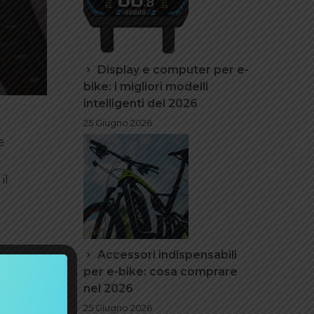
Display e computer per e-
bike: i migliori modelli
intelligenti del 2026
25 Giugno 2026
e
il
Accessori indispensabili
antaggio:
per e-bike: cosa comprare
atura
nel 2026
 inoltre
25 Giugno 2026