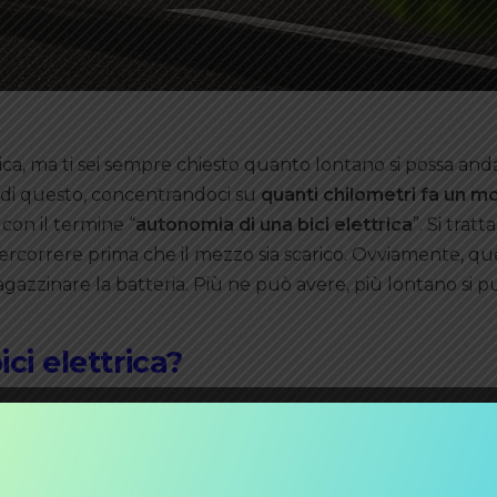
rica, ma ti sei sempre chiesto quanto lontano si possa an
 di questo, concentrandoci su
quanti chilometri fa un m
con il termine “
autonomia di una bici elettrica
”. Si tratt
rcorrere prima che il mezzo sia scarico. Ovviamente, qu
azzinare la batteria. Più ne può avere, più lontano si p
ci elettrica?
litamente si deve consultare la tabella delle batterie
 meteo, favorevoli. Parliamo di vento calmo, superficie s
ueste venisse a mancare, l’autonomia della bici elettrica 