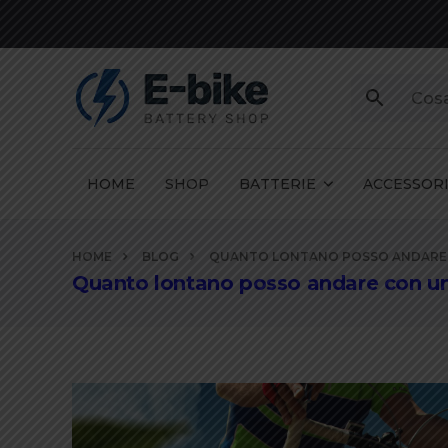
HOME
SHOP
BATTERIE
ACCESSOR
Vai
HOME
BLOG
QUANTO LONTANO POSSO ANDARE C
ai
Quanto lontano posso andare con una
contenuti