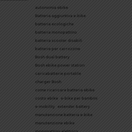
autonomia ebike
Batteria aggiuntiva e-bike
batteria ecologiche
batteria monopattino
batteria scooter disabili
batterie per carrozzine
Bosh dual battery
Bosh ebike power station
caricabatterie portatile
charger Bosh
come ricaricare batteria ebike
costo ebike
e-bike per bambini
e-mobility
extender battery
manutenzione batteria e-bike
manutenzione ebike
monopattino elettrico