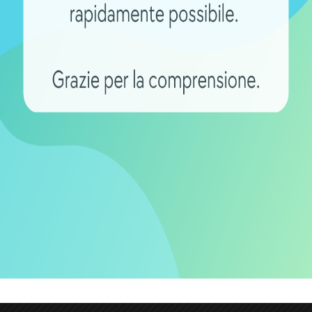
cità.
one riguardo a questo genere di mezzi:
quanto si
fatica c
anto si vuole faticare. In base alle esigenze e all’anato
o si desidera, si può regolare il motore elettrico al minimo
In questo modo si potrà fare un maggiore sforzo e l’ese
 bicicletta “normale”. Di contro, invece, la bici a pedala
e ma senza stancarsi. Se ci si vuole solamente divertire 
tore alla massima potenza.