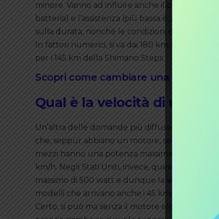
minore. Vanno ad influire anche il peso della e-bi
batteria) e l’assistenza (più bassa è, più lunga
sulla durata, nonché le condizioni della batter
In fattori numerici, si va dai 180 km massimi de
per i 145 km della Shimano Steps.
Scopri come cambiare una batteria pe
Qual è la velocità di una e-
Un’altra delle domande più diffuse riguarda la
che, seppur abbiano un motore, sono comunque 
mezzi hanno una potenza massima di 250 watt.
km/h. Negli Stati Uniti, invece, queste regole so
massimo di 500 watt e dunque la
velocità di u
modelli che arrivano anche i 45 km/h, ma sono c
Certo, si può ma senza il motore elettrico che