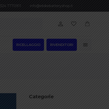
 324 7770911
info@ebikebatteryshop.it
RICELLAGGIO
RIVENDITORI
Categorie