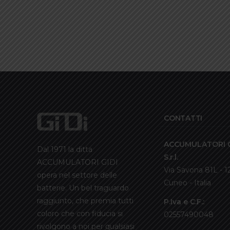
CONTATTI
ACCUMULATORI G
Dal 1971 la ditta
S.r.l.
ACCUMULATORI GIDI
Via Savona 81L - 
opera nel settore delle
Cuneo - Italia
batterie. Un bel traguardo
raggiunto, che premia tutti
P.Iva e C.F.:
coloro che con fiducia si
02557490048
rivolgono a noi per qualsiasi