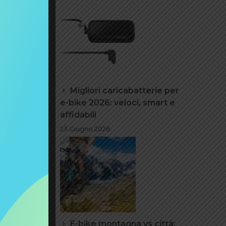
rerà la
idere
 e-bike
?
 passando
Migliori caricabatterie per
e-bike 2026: veloci, smart e
affidabili
23 Giugno 2026
senso è
 questi
di 25
ad un
i altri
 così?
alle
E-bike montagna vs città: