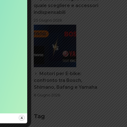
quale scegliere e accessori
indispensabili
23 Giugno 2026
on una e-
mia della
 e
rcizio
ta
senza
Motori per E-bike:
confronto tra Bosch,
Shimano, Bafang e Yamaha
8 Giugno 2026
Tag