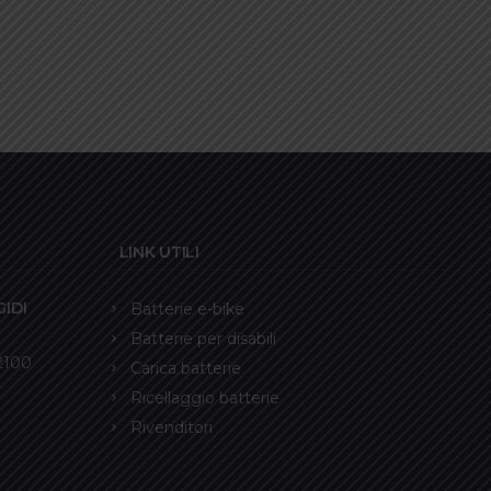
LINK UTILI
IDI
Batterie e-bike
Batterie per disabili
12100
Carica batterie
Ricellaggio batterie
Rivenditori