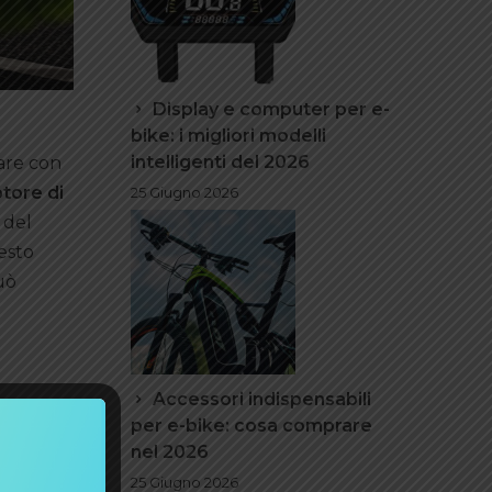
Display e computer per e-
bike: i migliori modelli
intelligenti del 2026
dare con
otore di
25 Giugno 2026
a del
esto
uò
Accessori indispensabili
per e-bike: cosa comprare
tradale
nel 2026
sarà
25 Giugno 2026