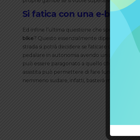
proprie gambe se si vuole superare queste velo
Si fatica con una e-bike?
Ed infine l’ultima questione che spesso ci si p
bike
? Questo essenzialmente dipende da se e qu
strada si potrà decidere se faticare o meno. Se l
pedalare in autonomia avendo un aiuto minimo. 
può essere paragonato a quello che si fa con una
assistita può permettere di fare lunghe pedalat
nemmeno sudare, infatti, basterà mettere il mo