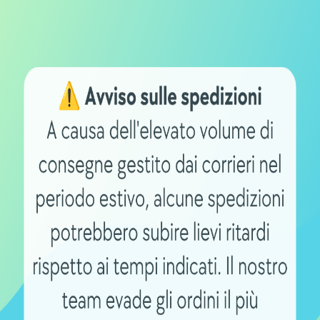
ke e del ciclista, la velocità (più forte si pedala, meno du
 sarà l’autonomia). Anche una cambiata efficiente va ad inc
ia stessa. E dunque
quanti chilometri fa il motore di una
lla linea Bosch Active ai 120 km delle e-bike di Panasonic
r bici elettrica
bike?
velocità di una e-bike
. La prima cosa da ricordare in tal 
biciclette e non scooter. Per questo motivo, in Europa
 In tal modo possono raggiungere una velocità massima 
no diverse. Lì i motori delle e-bike possono arrivare fino 
na e-bike
in America raggiunge anche i 32 km/h. Vi sono po
hiamati “pedelec”. Quindi non si può andare più veloci di
 supporta la pedalata. Bisogna insomma fare affidamento 