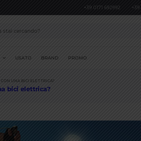
+39 0171 692992
+39
I
USATO
BRAND
PROMO
ON UNA BICI ELETTRICA?
 bici elettrica?