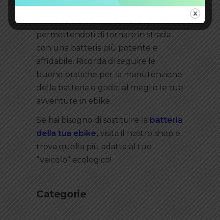
il processo venga eseguito con la
massima cura e competenza,
permettendoti di tornare in strada
con una batteria più potente e
affidabile. Ricorda di seguire le
buone pratiche per la manutenzione
della batteria e goditi al meglio le tue
avventure in ebike.
Se hai bisogno di sostituire la
batteria
della tua ebike,
visita il nostro shop e
trova quella più adatta al tuo
“veicolo” ecologico!
Categorie