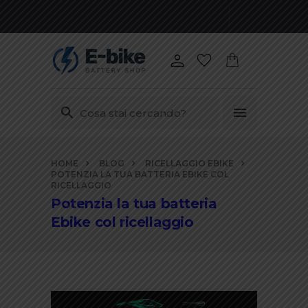
Vai
HOME
BLOG
RICELLAGGIO EBIKE
ai
POTENZIA LA TUA BATTERIA EBIKE COL
contenuti
RICELLAGGIO
Potenzia la tua batteria
Ebike col ricellaggio