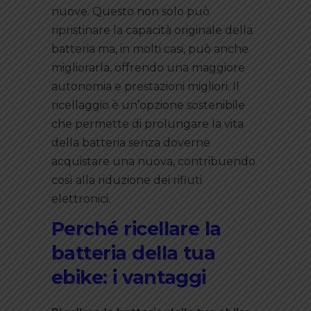
nuove. Questo non solo può
ripristinare la capacità originale della
batteria ma, in molti casi, può anche
migliorarla, offrendo una maggiore
autonomia e prestazioni migliori. Il
ricellaggio è un’opzione sostenibile
che permette di prolungare la vita
della batteria senza doverne
acquistare una nuova, contribuendo
così alla riduzione dei rifiuti
elettronici.
Perché ricellare la
batteria della tua
ebike: i vantaggi