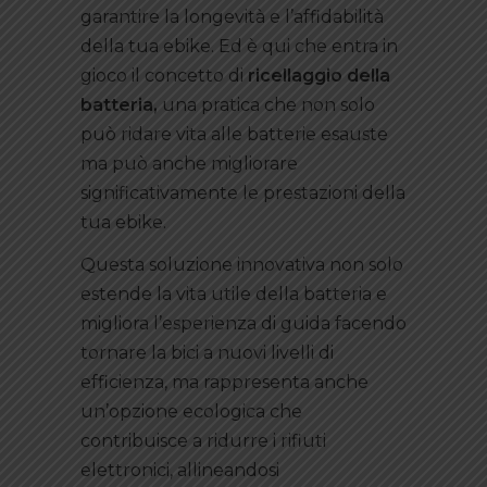
garantire la longevità e l’affidabilità
della tua ebike. Ed è qui che entra in
gioco il concetto di
ricellaggio della
batteria,
una pratica che non solo
può ridare vita alle batterie esauste
ma può anche migliorare
significativamente le prestazioni della
tua ebike.
Questa soluzione innovativa non solo
estende la vita utile della batteria e
migliora l’esperienza di guida facendo
tornare la bici a nuovi livelli di
efficienza, ma rappresenta anche
un’opzione ecologica che
contribuisce a ridurre i rifiuti
elettronici, allineandosi