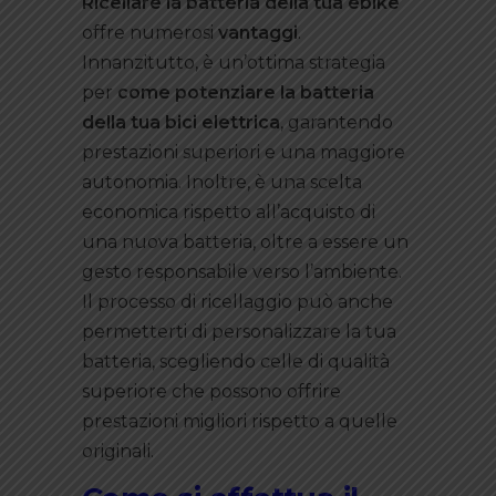
Ricellare la batteria della tua ebike
offre numerosi
vantaggi
.
Innanzitutto, è un’ottima strategia
per
come potenziare la batteria
della tua bici elettrica
, garantendo
prestazioni superiori e una maggiore
autonomia. Inoltre, è una scelta
economica rispetto all’acquisto di
una nuova batteria, oltre a essere un
gesto responsabile verso l’ambiente.
Il processo di ricellaggio può anche
permetterti di personalizzare la tua
batteria, scegliendo celle di qualità
superiore che possono offrire
prestazioni migliori rispetto a quelle
originali.