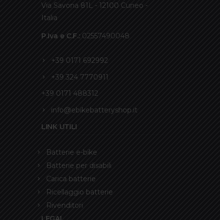
Via Savona 81L - 12100 Cuneo -
Italia
P.Iva e C.F.:
02557490048
+39 0171 692992
+39 324 7770911
+39 0171 488312
info@ebikebatteryshop.it
LINK UTILI
Batterie e-bike
Batterie per disabili
Carica batterie
Ricellaggio batterie
Rivenditori
LEGAL