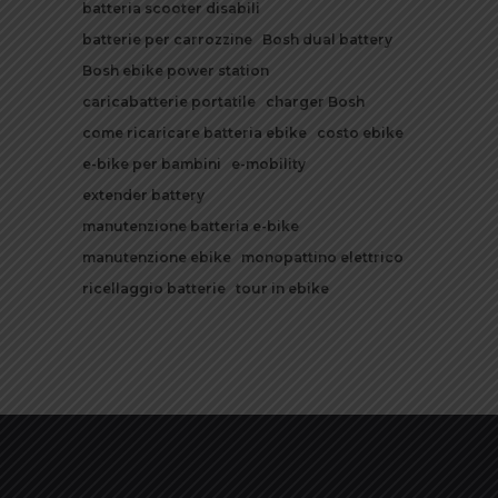
batteria scooter disabili
batterie per carrozzine
Bosh dual battery
Bosh ebike power station
caricabatterie portatile
charger Bosh
come ricaricare batteria ebike
costo ebike
e-bike per bambini
e-mobility
extender battery
manutenzione batteria e-bike
manutenzione ebike
monopattino elettrico
ricellaggio batterie
tour in ebike