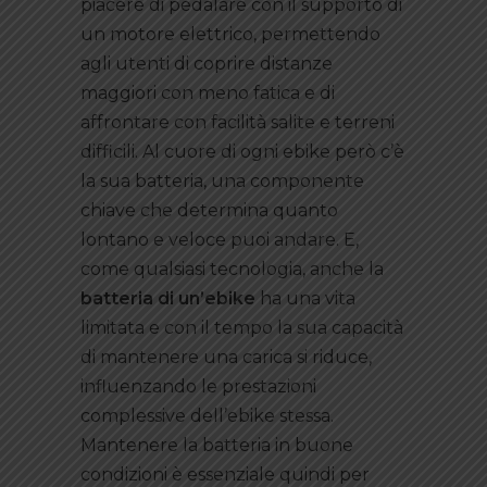
piacere di pedalare con il supporto di
un motore elettrico, permettendo
agli utenti di coprire distanze
maggiori con meno fatica e di
affrontare con facilità salite e terreni
difficili. Al cuore di ogni ebike però c’è
la sua batteria, una componente
chiave che determina quanto
lontano e veloce puoi andare. E,
come qualsiasi tecnologia, anche la
batteria di un’ebike
ha una vita
limitata e con il tempo la sua capacità
di mantenere una carica si riduce,
influenzando le prestazioni
complessive dell’ebike stessa.
Mantenere la batteria in buone
condizioni è essenziale quindi per