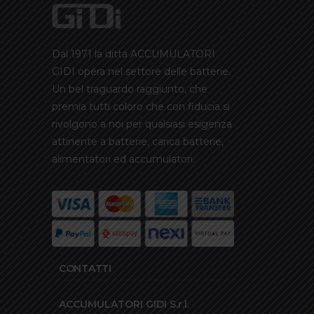
Dal 1971 la ditta ACCUMULATORI
GIDI opera nel settore delle batterie.
Un bel traguardo raggiunto, che
premia tutti coloro che con fiducia si
rivolgono a noi per qualsiasi esigenza
attinente a batterie, carica batterie,
alimentatori ed accumulatori.
CONTATTI
ACCUMULATORI GIDI S.r.l.