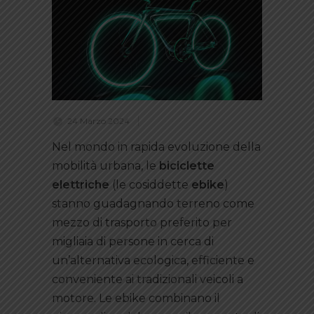
24 Marzo 2024
Nel mondo in rapida evoluzione della
mobilità urbana, le
biciclette
elettriche
(le cosiddette
ebike
)
stanno guadagnando terreno come
mezzo di trasporto preferito per
migliaia di persone in cerca di
un’alternativa ecologica, efficiente e
conveniente ai tradizionali veicoli a
motore. Le ebike combinano il