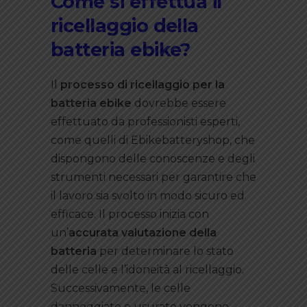
Come si effettua il
ricellaggio della
batteria ebike?
Il
processo di ricellaggio per la
batteria ebike
dovrebbe essere
effettuato da professionisti esperti,
come quelli di Ebikebatteryshop, che
dispongono delle conoscenze e degli
strumenti necessari per garantire che
il lavoro sia svolto in modo sicuro ed
efficace. Il processo inizia con
un’
accurata valutazione della
batteria
per determinare lo stato
delle celle e l’idoneità al ricellaggio.
Successivamente, le celle
danneggiate o usurate vengono