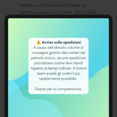
fredde, e cerca di mantenere la
batteria carica tra il 20% e l’80% della
sua capacità per preservarne la
longevità. È anche consigliabile
evitare scariche complete o cariche al
100% frequenti, che possono
stressare la batteria e ridurne la vita
utile.
In conclusione, il
ricellaggio della
batteria ebike
rappresenta una
soluzione eccellente per chi cerca di
potenziare le prestazioni della
propria bici elettrica, risparmiando
denaro e proteggendo l’ambiente.
Affidarsi a professionisti del settore
come Ebikebatteryshop assicura che