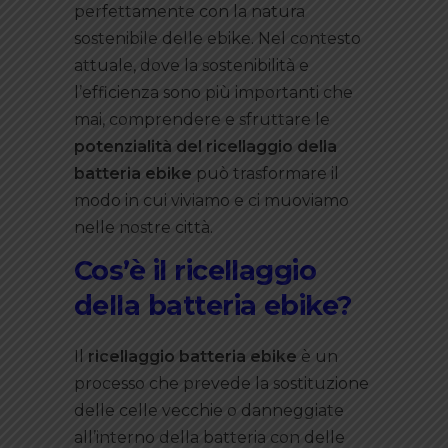
perfettamente con la natura
sostenibile delle ebike. Nel contesto
attuale, dove la sostenibilità e
l’efficienza sono più importanti che
mai, comprendere e sfruttare le
potenzialità del ricellaggio della
batteria ebike
può trasformare il
modo in cui viviamo e ci muoviamo
nelle nostre città.
Cos’è il ricellaggio
della batteria ebike?
Il
ricellaggio batteria ebike
è un
processo che prevede la sostituzione
delle celle vecchie o danneggiate
all’interno della batteria con delle