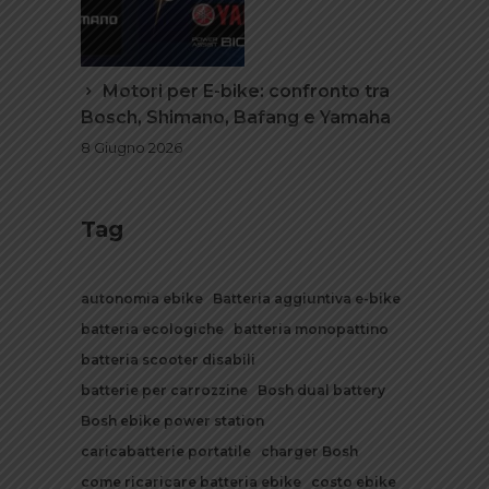
Motori per E-bike: confronto tra
Bosch, Shimano, Bafang e Yamaha
8 Giugno 2026
Tag
autonomia ebike
Batteria aggiuntiva e-bike
batteria ecologiche
batteria monopattino
batteria scooter disabili
batterie per carrozzine
Bosh dual battery
Bosh ebike power station
caricabatterie portatile
charger Bosh
come ricaricare batteria ebike
costo ebike