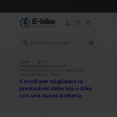
Vai
HOME
BLOG
ai
5 MODI PER MIGLIORARE LE
contenuti
PRESTAZIONI DELLA TUA E-BIKE CON
UNA NUOVA BATTERIA
5 modi per migliorare le
prestazioni della tua e-bike
con una nuova batteria