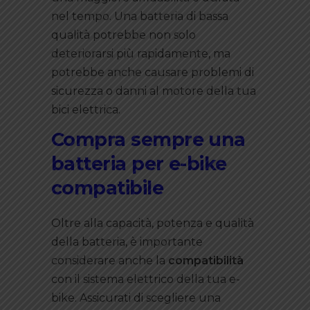
nel tempo. Una batteria di bassa
qualità potrebbe non solo
deteriorarsi più rapidamente, ma
potrebbe anche causare problemi di
sicurezza o danni al motore della tua
bici elettrica.
Compra sempre una
batteria per e-bike
compatibile
Oltre alla capacità, potenza e qualità
della batteria, è importante
considerare anche la
compatibilità
con il sistema elettrico della tua e-
bike. Assicurati di scegliere una