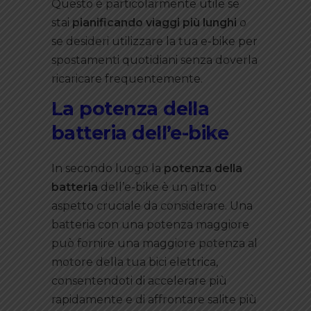
Questo è particolarmente utile se
stai
pianificando viaggi più lunghi
o
se desideri utilizzare la tua e-bike per
spostamenti quotidiani senza doverla
ricaricare frequentemente.
La potenza della
batteria dell’e-bike
In secondo luogo la
potenza della
batteria
dell’e-bike è un altro
aspetto cruciale da considerare. Una
batteria con una potenza maggiore
può fornire una maggiore potenza al
motore della tua bici elettrica,
consentendoti di accelerare più
rapidamente e di affrontare salite più