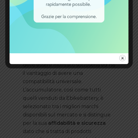
completa di ogni accessorio
necessario: maniglia e coppia chiavi di
accensione, slitta e base. Ha una
tensione nominale di 36V e una
capacità nominale di 17Ah, il tutto con
dimensioni e peso molto ridotti.
Questo tipo di batterie per e-bike
deve essere montato sottosella ed ha
il vantaggio di avere una
compatibilità universale.
L’accumulatore, così come tutti
quelli venduti da Ebikebattery, è
selezionato tra i migliori marchi
disponibili sul mercato e si distingue
per la sua
affidabilità e sicurezza
dato che si tratta di prodotti