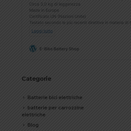
Categorie
Batterie bici elettriche
batterie per carrozzine
elettriche
Blog