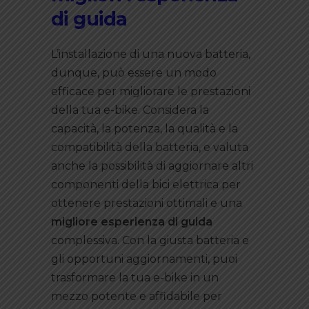
di guida
L’installazione di una nuova batteria,
dunque, può essere un modo
efficace per migliorare le prestazioni
della tua e-bike. Considera la
capacità, la potenza, la qualità e la
compatibilità della batteria, e valuta
anche la possibilità di aggiornare altri
componenti della bici elettrica per
ottenere prestazioni ottimali e una
migliore esperienza di guida
complessiva. Con la giusta batteria e
gli opportuni aggiornamenti, puoi
trasformare la tua e-bike in un
mezzo potente e affidabile per