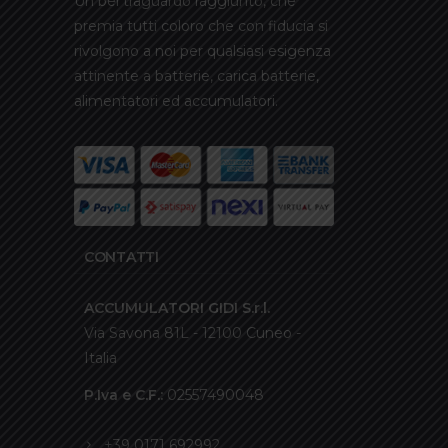
Un bel traguardo raggiunto, che
premia tutti coloro che con fiducia si
rivolgono a noi per qualsiasi esigenza
attinente a batterie, carica batterie,
alimentatori ed accumulatori.
CONTATTI
ACCUMULATORI GIDI S.r.l.
Via Savona 81L - 12100 Cuneo -
Italia
P.Iva e C.F.:
02557490048
+39 0171 692992