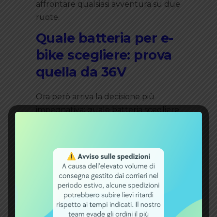
affrontare qualsiasi avventura su due
ruote.
Quale batteria per e-
bike scegliere: prova
quella da 36V
Ora però arriva la decisione più
impegnativa: quale batteria scegliere
per migliorare le prestazioni della e-
bike. Gli esperti di Ebikebattery ti
consigliano la
batteria agli ioni di litio
da 36V e 17A
h
. È dedicata alle bici
elettriche a pedalata assistita con
motore sia a spazzole che senza. È
realizzata con corpo in alluminio e
testa e basamento in plastica ed è