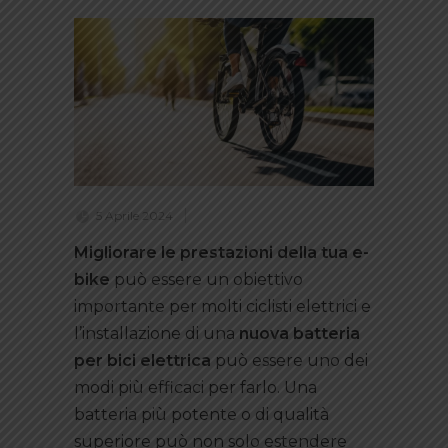
5 Aprile 2024
Migliorare le prestazioni della tua e-
bike
può essere un obiettivo
importante per molti ciclisti elettrici e
l’installazione di una
nuova batteria
per bici elettrica
può essere uno dei
modi più efficaci per farlo. Una
batteria più potente o di qualità
superiore può non solo estendere