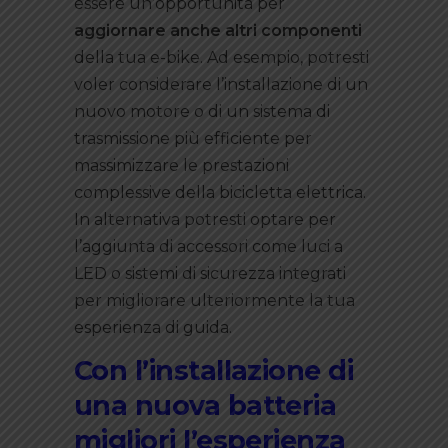
essere un’opportunità per
aggiornare anche altri componenti
della tua e-bike. Ad esempio, potresti
voler considerare l’installazione di un
nuovo motore o di un sistema di
trasmissione più efficiente per
massimizzare le prestazioni
complessive della bicicletta elettrica.
In alternativa potresti optare per
l’aggiunta di accessori come luci a
LED o sistemi di sicurezza integrati
per migliorare ulteriormente la tua
esperienza di guida.
Con l’installazione di
una nuova batteria
migliori l’esperienza