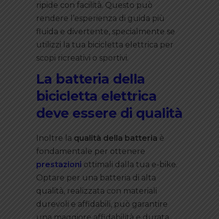
ripide con facilità. Questo può
rendere l’esperienza di guida più
fluida e divertente, specialmente se
utilizzi la tua bicicletta elettrica per
scopi ricreativi o sportivi.
La batteria della
bicicletta elettrica
deve essere di qualità
Inoltre la
qualità della batteria
è
fondamentale per ottenere
prestazioni
ottimali dalla tua e-bike.
Optare per una batteria di alta
qualità, realizzata con materiali
durevoli e affidabili, può garantire
una maggiore affidabilità e durata