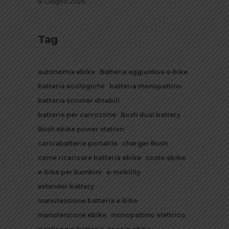
8 Giugno 2026
Tag
autonomia ebike
Batteria aggiuntiva e-bike
batteria ecologiche
batteria monopattino
batteria scooter disabili
batterie per carrozzine
Bosh dual battery
Bosh ebike power station
caricabatterie portatile
charger Bosh
come ricaricare batteria ebike
costo ebike
e-bike per bambini
e-mobility
extender battery
manutenzione batteria e-bike
manutenzione ebike
monopattino elettrico