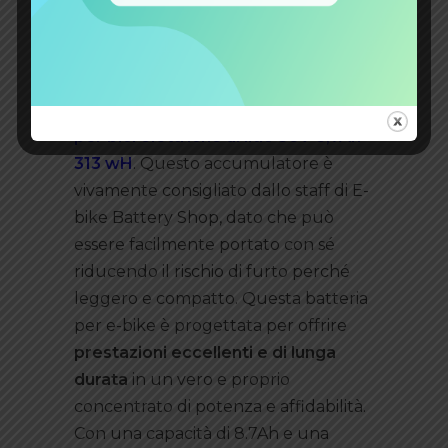
consigli
Se c’è una batteria per e-bike che
incarna al meglio tutti i vantaggi
delle nuove tecnologie è la
batteria
per bici elettriche al litio 36V 8,7Ah
313 wH
. Questo accumulatore è
vivamente consigliato dallo staff di E-
bike Battery Shop, dato che può
essere facilmente portato con sé
riducendo il rischio di furto perché
leggero e compatto. Questa batteria
per e-bike è progettata per offrire
prestazioni eccellenti e di lunga
durata
in un vero e proprio
concentrato di potenza e affidabilità.
Con una capacità di 8.7Ah e una