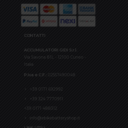
CONTATTI
ACCUMULATORI GIDI S.r.l.
Via Savona 81L - 12100 Cuneo -
Italia
P.Iva e C.F.:
02557490048
+39 0171 692992
+39 324 7770911
+39 0171 488312
info@ebikebatteryshop.it
LINK UTILI