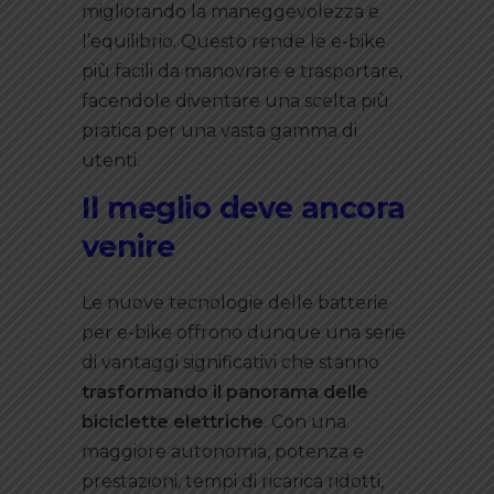
migliorando la maneggevolezza e
l’equilibrio. Questo rende le e-bike
più facili da manovrare e trasportare,
facendole diventare una scelta più
pratica per una vasta gamma di
utenti.
Il meglio deve ancora
venire
Le nuove tecnologie delle batterie
per e-bike offrono dunque una serie
di vantaggi significativi che stanno
trasformando il panorama delle
biciclette elettriche
. Con una
maggiore autonomia, potenza e
prestazioni, tempi di ricarica ridotti,