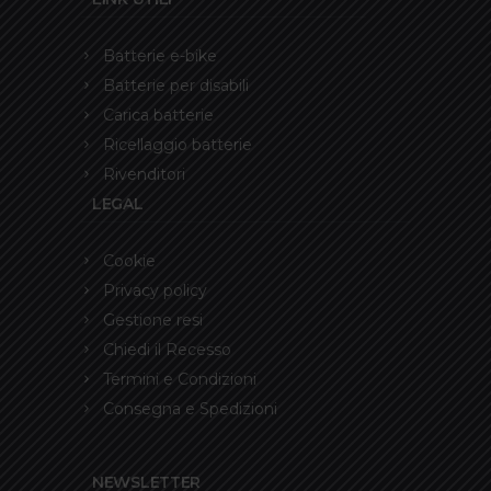
Batterie e-bike
Batterie per disabili
Carica batterie
Ricellaggio batterie
Rivenditori
LEGAL
Cookie
Privacy policy
Gestione resi
Chiedi il Recesso
Termini e Condizioni
Consegna e Spedizioni
NEWSLETTER