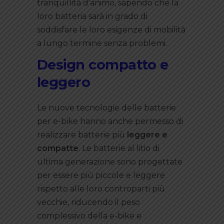
tranquillità d’animo, sapendo che la
loro batteria sarà in grado di
soddisfare le loro esigenze di mobilità
a lungo termine senza problemi.
Design compatto e
leggero
Le nuove tecnologie delle batterie
per e-bike hanno anche permesso di
realizzare batterie più
leggere e
compatte
. Le batterie al litio di
ultima generazione sono progettate
per essere più piccole e leggere
rispetto alle loro controparti più
vecchie, riducendo il peso
complessivo della e-bike e