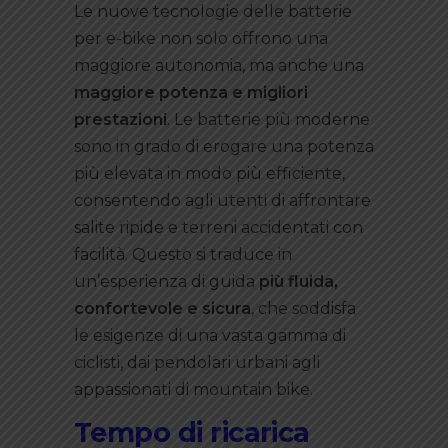
Le nuove tecnologie delle batterie
per e-bike non solo offrono una
maggiore autonomia, ma anche una
maggiore potenza e migliori
prestazioni
. Le batterie più moderne
sono in grado di erogare una potenza
più elevata in modo più efficiente,
consentendo agli utenti di affrontare
salite ripide e terreni accidentati con
facilità. Questo si traduce in
un’esperienza di guida
più fluida,
confortevole e sicura
, che soddisfa
le esigenze di una vasta gamma di
ciclisti, dai pendolari urbani agli
appassionati di mountain bike.
Tempo di ricarica