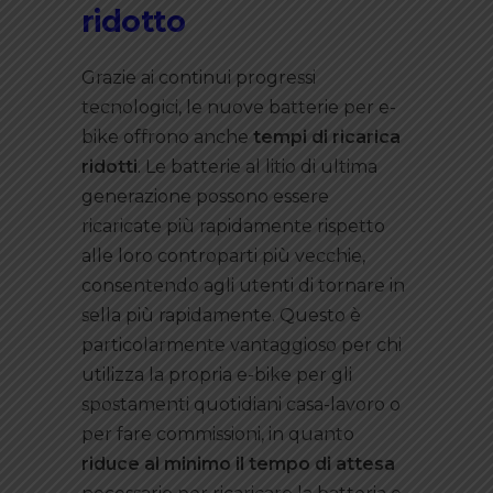
ridotto
Grazie ai continui progressi
tecnologici, le nuove batterie per e-
bike offrono anche
tempi di ricarica
ridotti
. Le batterie al litio di ultima
generazione possono essere
ricaricate più rapidamente rispetto
alle loro controparti più vecchie,
consentendo agli utenti di tornare in
sella più rapidamente. Questo è
particolarmente vantaggioso per chi
utilizza la propria e-bike per gli
spostamenti quotidiani casa-lavoro o
per fare commissioni, in quanto
riduce al minimo il tempo di attesa