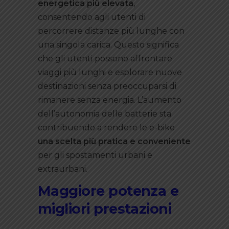
energetica più elevata
,
consentendo agli utenti di
percorrere distanze più lunghe con
una singola carica. Questo significa
che gli utenti possono affrontare
viaggi più lunghi e esplorare nuove
destinazioni senza preoccuparsi di
rimanere senza energia. L’aumento
dell’autonomia delle batterie sta
contribuendo a rendere le e-bike
una scelta più pratica e conveniente
per gli spostamenti urbani e
extraurbani.
Maggiore potenza e
migliori prestazioni