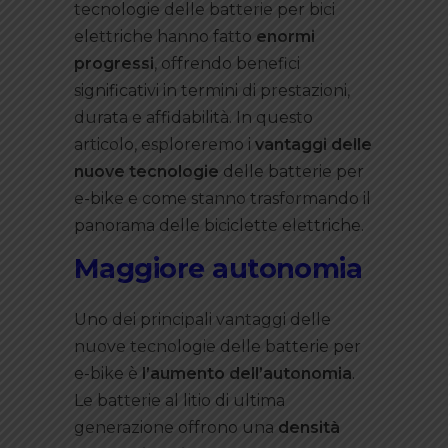
tecnologie delle batterie per bici
elettriche hanno fatto
enormi
progressi
, offrendo benefici
significativi in termini di prestazioni,
durata e affidabilità. In questo
articolo, esploreremo i
vantaggi delle
nuove tecnologie
delle batterie per
e-bike e come stanno trasformando il
panorama delle biciclette elettriche.
Maggiore autonomia
Uno dei principali vantaggi delle
nuove tecnologie delle batterie per
e-bike è
l’aumento dell’autonomia
.
Le batterie al litio di ultima
generazione offrono una
densità