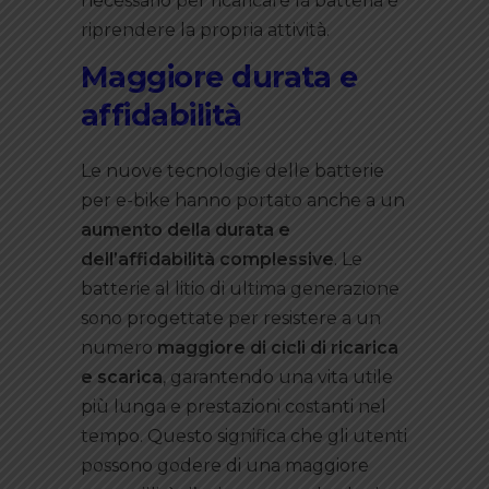
necessario per ricaricare la batteria e
riprendere la propria attività.
Maggiore durata e
affidabilità
Le nuove tecnologie delle batterie
per e-bike hanno portato anche a un
aumento della durata e
dell’affidabilità complessive
. Le
batterie al litio di ultima generazione
sono progettate per resistere a un
numero
maggiore di cicli di ricarica
e scarica
, garantendo una vita utile
più lunga e prestazioni costanti nel
tempo. Questo significa che gli utenti
possono godere di una maggiore