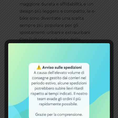
maggiore durata e affidabilità, e un
design più leggero e compatto, le e-
bike sono diventate una scelta
sempre più popolare per gli
spostamenti urbani e extraurbani.
Con l’ulteriore sviluppo delle
tecnologie delle batterie, ci si può
aspettare ulteriori miglioramenti
nelle prestazioni e nella convenienza
delle e-bike, promuovendo
ulteriormente la sostenibilità e
l’adozione di
mezzi di trasporto eco-
friendly
.
Quale batteria per e-
bike scegliere: i nostri