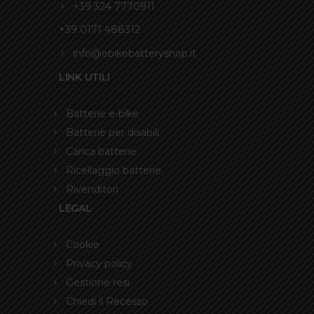
+39 324 7770911
+39 0171 488312
info@ebikebatteryshop.it
LINK UTILI
Batterie e-bike
Batterie per disabili
Carica batterie
Ricellaggio batterie
Rivenditori
LEGAL
Cookie
Privacy policy
Gestione resi
Chiedi il Recesso