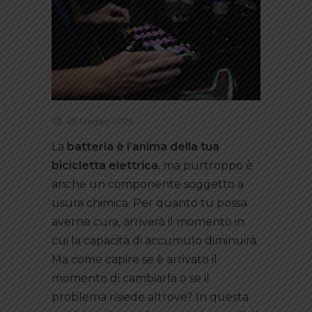
28 Maggio 2026
La
batteria è l’anima della tua
bicicletta elettrica
, ma purtroppo è
anche un componente soggetto a
usura chimica. Per quanto tu possa
averne cura, arriverà il momento in
cui la capacità di accumulo diminuirà.
Ma come capire se è arrivato il
momento di cambiarla o se il
problema risiede altrove? In questa