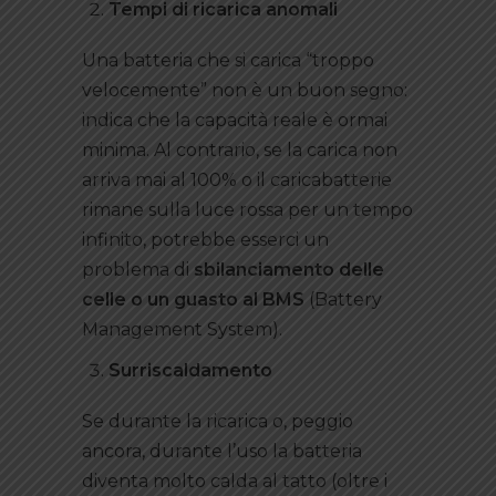
Tempi di ricarica anomali
Una batteria che si carica “troppo
velocemente” non è un buon segno:
indica che la capacità reale è ormai
minima. Al contrario, se la carica non
arriva mai al 100% o il caricabatterie
rimane sulla luce rossa per un tempo
infinito, potrebbe esserci un
problema di
sbilanciamento delle
celle o un guasto al BMS
(Battery
Management System).
Surriscaldamento
Se durante la ricarica o, peggio
ancora, durante l’uso la batteria
diventa molto calda al tatto (oltre i