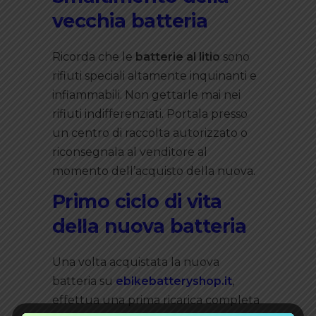
vecchia batteria
Ricorda che le
batterie al litio
sono
rifiuti speciali altamente inquinanti e
infiammabili. Non gettarle mai nei
rifiuti indifferenziati. Portala presso
un centro di raccolta autorizzato o
riconsegnala al venditore al
momento dell’acquisto della nuova.
Primo ciclo di vita
della nuova batteria
Una volta acquistata la nuova
batteria su
ebikebatteryshop.it
,
effettua una prima ricarica completa