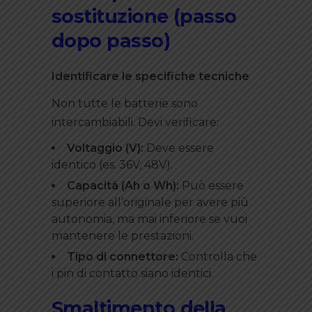
sostituzione (passo
dopo passo)
Identificare le specifiche tecniche
Non tutte le batterie sono
intercambiabili. Devi verificare:
Voltaggio (V):
Deve essere
identico (es. 36V, 48V).
Capacità (Ah o Wh):
Può essere
superiore all’originale per avere più
autonomia, ma mai inferiore se vuoi
mantenere le prestazioni.
Tipo di connettore:
Controlla che
i pin di contatto siano identici.
Smaltimento della