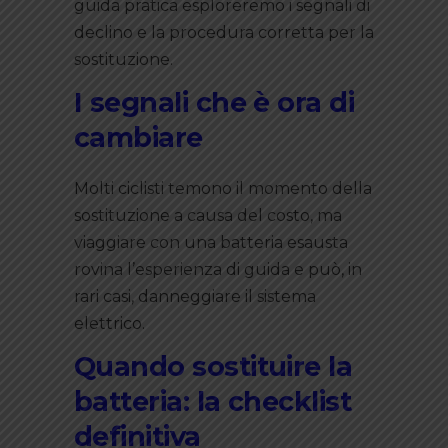
guida pratica esploreremo i segnali di
declino e la procedura corretta per la
sostituzione.
I segnali che è ora di
cambiare
Molti ciclisti temono il momento della
sostituzione a causa del costo, ma
viaggiare con una batteria esausta
rovina l’esperienza di guida e può, in
rari casi, danneggiare il sistema
elettrico.
Quando sostituire la
batteria: la checklist
definitiva