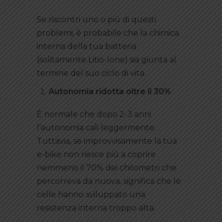
Se riscontri uno o più di questi
problemi, è probabile che la chimica
interna della tua batteria
(solitamente Litio-Ione) sia giunta al
termine del suo ciclo di vita.
Autonomia ridotta oltre il 30%
È normale che dopo 2-3 anni
l’autonomia cali leggermente.
Tuttavia, se improvvisamente la tua
e-bike non riesce più a coprire
nemmeno il 70% dei chilometri che
percorreva da nuova, significa che le
celle hanno sviluppato una
resistenza interna troppo alta.