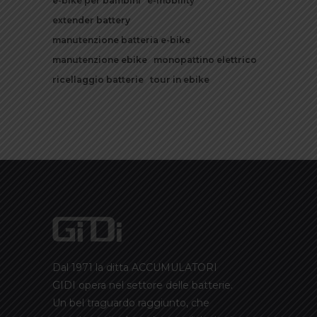
e-bike per bambini
e-mobility
extender battery
manutenzione batteria e-bike
manutenzione ebike
monopattino elettrico
ricellaggio batterie
tour in ebike
Dal 1971 la ditta ACCUMULATORI
GIDI opera nel settore delle batterie.
Un bel traguardo raggiunto, che