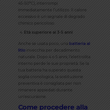
45-50°C), interrompi
immediatamente l’utilizzo. Il calore
eccessivo è un segnale di degrado
chimico pericoloso.
Età superiore ai 3-5 anni
Anche se usata poco, una
batteria al
litio
invecchia per decadimento
naturale. Dopo 4 o 5 anni, l’elettrolita
interno perde le sue proprietà. Se la
tua batteria ha superato questa
soglia cronologica, la sostituzione
preventiva è consigliata per non
rimanere appiedati durante
un’escursione.
Come procedere alla