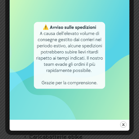
prima dell’uso. Questo permette al
BMS di calibrare correttamente le
nuove celle e garantirti la massima
efficienza fin dal primo chilometro.
La tua e-bike ha perso lo sprint
iniziale? Scopri le nostre batterie di
ricambio ad alte prestazioni.
Categorie
Batterie bici elettriche
batterie per carrozzine
elettriche
Blog
Caricabatterie ebike