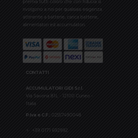
premia tutti coloro che con fiducia si
rivolgono a noi per qualsiasi esigenza
attinente a batterie, carica batterie,
alimentatori ed accumulatori.
CONTATTI
ACCUMULATORI GIDI S.r.l.
Via Savona 81L - 12100 Cuneo -
Italia
P.Iva e C.F.:
02557490048
+39 0171 692992