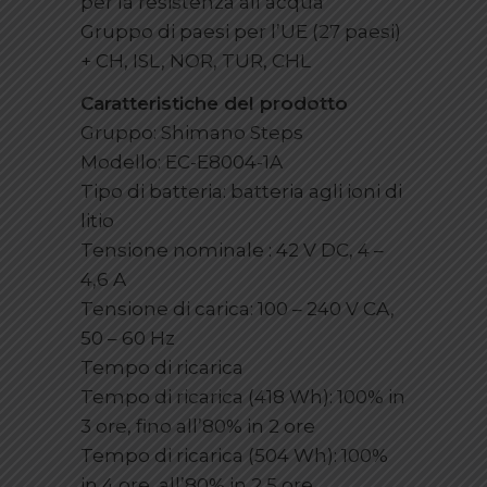
per la resistenza all’acqua
Gruppo di paesi per l’UE (27 paesi)
+ CH, ISL, NOR, TUR, CHL
Caratteristiche del prodotto
Gruppo: Shimano Steps
Modello: EC-E8004-1A
Tipo di batteria: batteria agli ioni di
litio
Tensione nominale : 42 V DC, 4 –
4,6 A
Tensione di carica: 100 – 240 V CA,
50 – 60 Hz
Tempo di ricarica
Tempo di ricarica (418 Wh): 100% in
3 ore, fino all’80% in 2 ore
Tempo di ricarica (504 Wh): 100%
in 4 ore, all’80% in 2,5 ore