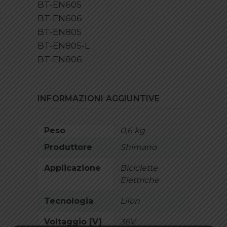
BT-EN605
BT-EN606
BT-EN805
BT-EN805-L
BT-EN806
INFORMAZIONI AGGIUNTIVE
Peso
0,6 kg
Produttore
Shimano
Applicazione
Biciclette
Elettriche
Tecnologia
LiIon
Voltaggio [V]
36V