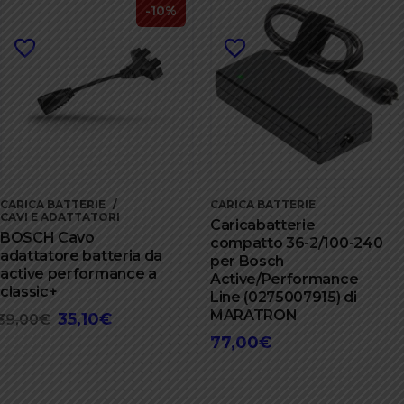
-10%
CARICA BATTERIE
CARICA BATTERIE
CAVI E ADATTATORI
Caricabatterie
BOSCH Cavo
compatto 36-2/100-240
adattatore batteria da
per Bosch
active performance a
Active/Performance
classic+
Line (0275007915) di
MARATRON
35,10
€
Il
Il
39,00
€
prezzo
prezzo
77,00
€
originale
attuale
era:
è: