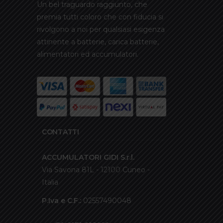
Un bel traguardo raggiunto, che
premia tutti coloro che con fiducia si
rivolgono a noi per qualsiasi esigenza
attinente a batterie, carica batterie,
alimentatori ed accumulatori.
CONTATTI
ACCUMULATORI GIDI S.r.l.
Via Savona 81L - 12100 Cuneo -
Italia
P.Iva e C.F.:
02557490048