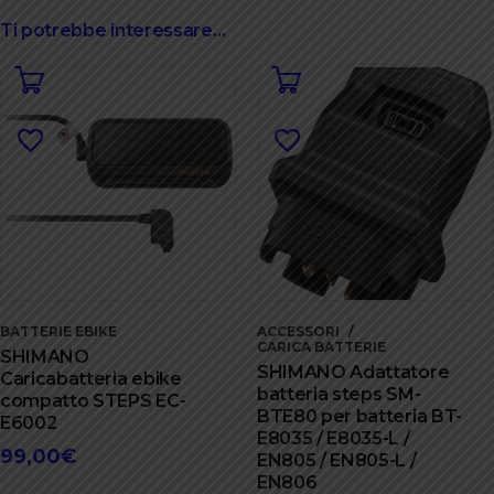
39,00€.
35,10€.
Ti potrebbe interessare…
BATTERIE EBIKE
ACCESSORI
CARICA BATTERIE
SHIMANO
SHIMANO Adattatore
Caricabatteria ebike
batteria steps SM-
compatto STEPS EC-
BTE80 per batteria BT-
E6002
E8035 / E8035-L /
99,00
€
EN805 / EN805-L /
EN806