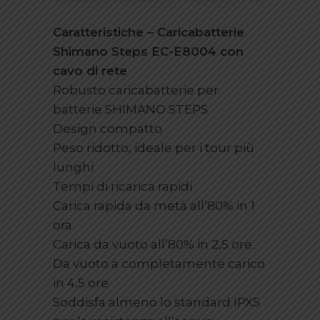
Caratteristiche – Caricabatterie
Shimano Steps EC-E8004 con
cavo di rete
Robusto caricabatterie per
batterie SHIMANO STEPS
Design compatto
Peso ridotto, ideale per i tour più
lunghi
Tempi di ricarica rapidi
Carica rapida da metà all’80% in 1
ora
Carica da vuoto all’80% in 2,5 ore
Da vuoto a completamente carico
in 4,5 ore
Soddisfa almeno lo standard IPX5