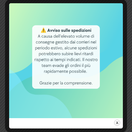
Corrente [A]
4A
Connettore
Shimano Steps
Centinaia di
prodotti disponibili
Shop B2B per
offerte aziendali
Spese spedizione
gratuite oltre 60€
Garanzia
fino a 2 anni