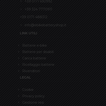
+39 0171 692992
+39 324 7770911
+39 0171 488312
info@ebikebatteryshop.it
LINK UTILI
Batterie e-bike
Batterie per disabili
Carica batterie
Ricellaggio batterie
Rivenditori
LEGAL
Cookie
Privacy policy
Gestione resi