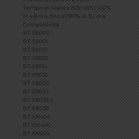
Tempo di ricarica (630 Wh): 100%
in 4,8 ore, fino all’80% in 3,2 ore
Compatibilità
BT-E6000
BT-E6001
BT-E6010
BT-E8010
BT-E8014
BT-E8016
BT-E8020
BT-E8035
BT-E8035-L
BT-E8036
BT-EN404
BT-EN405
BT-EN604