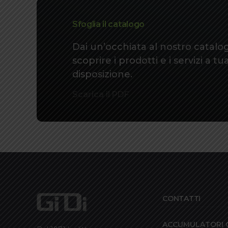
Sfoglia il catalogo
Dai un’occhiata al nostro catalo
scoprire i prodotti e i servizi a tu
disposizione.
Scarica il PDF
CONTATTI
ACCUMULATORI G