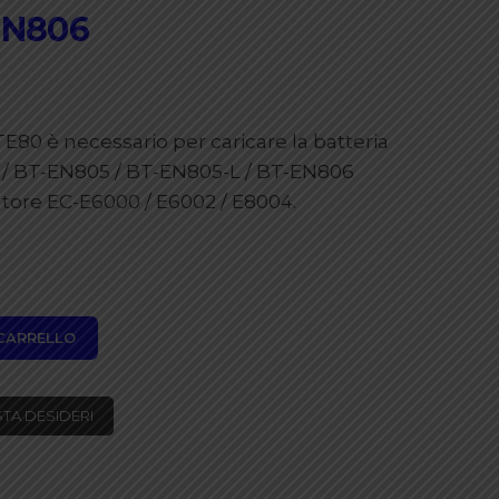
EN806
80 è necessario per caricare la batteria
 / BT-EN805 / BT-EN805-L / BT-EN806
atore EC-E6000 / E6002 / E8004.
 CARRELLO
STA DESIDERI