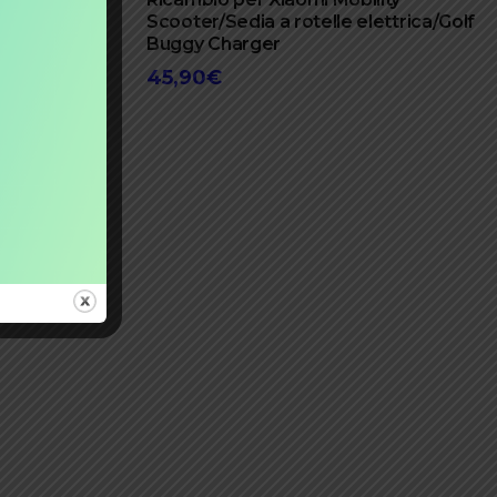
Scooter/Sedia a rotelle elettrica/Golf
Buggy Charger
45,90
€