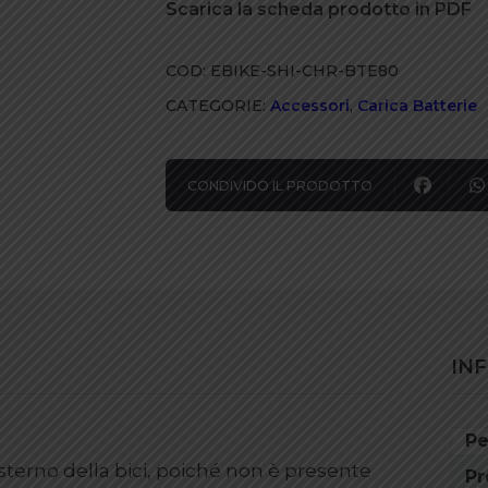
Scarica la scheda prodotto in PDF
per
batteria
COD:
EBIKE-SHI-CHR-BTE80
BT-
E8035
CATEGORIE:
Accessori
,
Carica Batterie
/
E8035-
CONDIVIDO IL PRODOTTO
L
/
EN805
/
EN805-
L
IN
/
EN806
quantità
Pe
esterno della bici, poiché non è presente
Pr