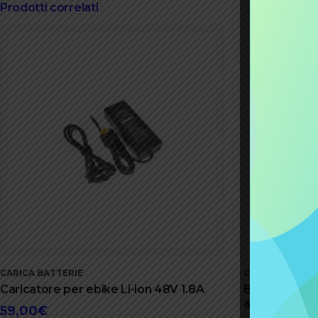
Prodotti correlati
CARICA BATTERIE
CARICA BATTER
Caricatore per ebike Li-ion 48V 1.8A
BOSCH Cavo a
active perfo
59,00
€