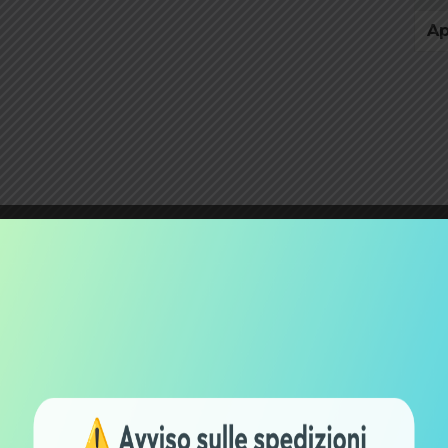
Ap
Shop B2B per
Spese spedizi
offerte aziendali
gratuite oltre 