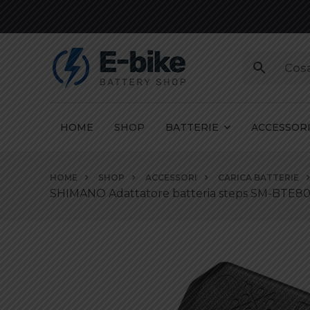
HOME
SHOP
BATTERIE
ACCESSOR
Vai
HOME
SHOP
ACCESSORI
CARICA BATTERIE
ai
SHIMANO Adattatore batteria steps SM-BTE80 
contenuti