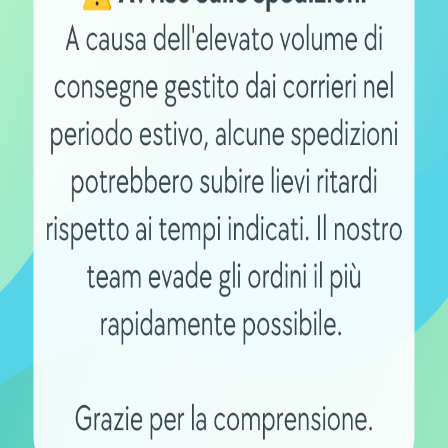
-10%
IE
CAVI E ADATTATORI
CARICA BATTERIE
dattatore batteria da
Caricatore per ebike e pac
rmance a classic+
Li-Poly 36V 1,5A