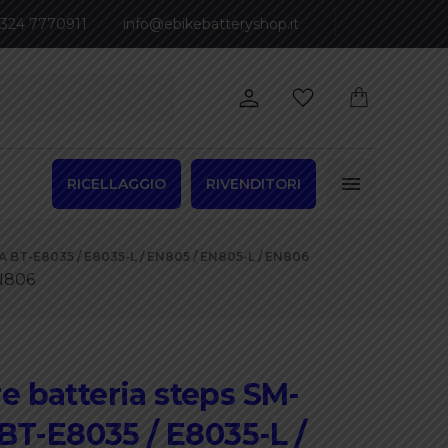
 324 7770911
info@ebikebatteryshop.it
RICELLAGGIO
RIVENDITORI
-E8035 / E8035-L / EN805 / EN805-L / EN806
EN806
 batteria steps SM-
BT-E8035 / E8035-L /