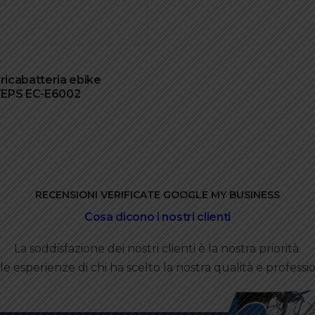
E
icabatteria ebike
EPS EC-E6002
RECENSIONI VERIFICATE GOOGLE MY BUSINESS
Cosa dicono i nostri clienti
La soddisfazione dei nostri clienti è la nostra priorità.
le esperienze di chi ha scelto la nostra qualità e professio