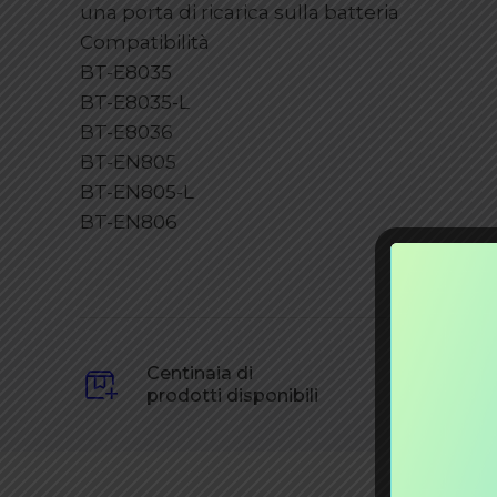
una porta di ricarica sulla batteria
Compatibilità
BT-E8035
BT-E8035-L
BT-E8036
BT-EN805
BT-EN805-L
BT-EN806
Centinaia di
prodotti disponibili