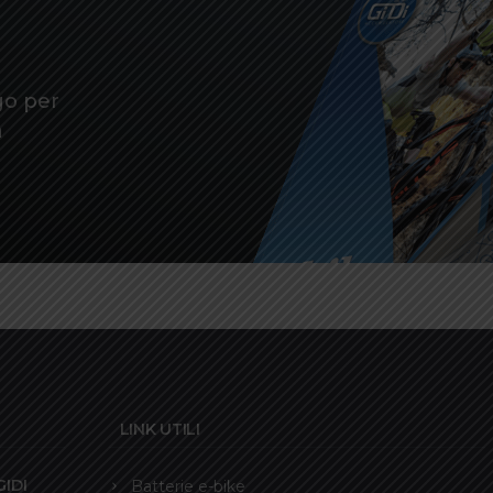
go per
a
LINK UTILI
IDI
Batterie e-bike