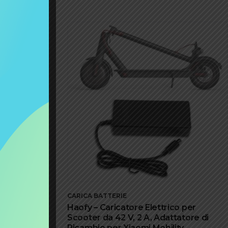
CARICA BATTERIE
chi Li-ion
Haofy – Caricatore Elettrico per
Scooter da 42 V, 2 A, Adattatore di
Ricambio per Xiaomi Mobility