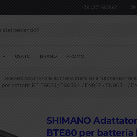
+39 0171 692992
+39
I
USATO
BRAND
PROMO
SHIMANO ADATTATORE BATTERIA STEPS SM-BTE80 PER BATTERIA BT
per batteria BT-E8035 / E8035-L / EN805 / EN805-L / 
SHIMANO Adattatore
BTE80 per batteria 