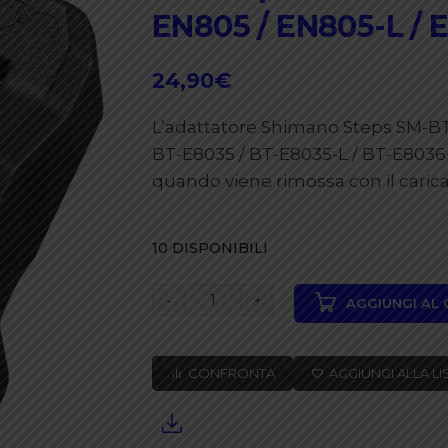
EN805 / EN805-L / 
24,90
€
L’adattatore Shimano Steps SM-BTE
BT-E8035 / BT-E8035-L / BT-E8036
quando viene rimossa con il caric
10 DISPONIBILI
SHIMANO
AGGIUNGI AL
Adattatore
batteria
CONFRONTA
AGGIUNGI ALLA LI
steps
SM-
BTE80