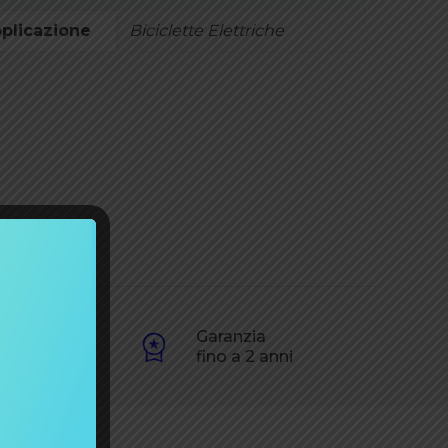
plicazione
Biciclette Elettriche
one
Garanzia
60€
fino a 2 anni