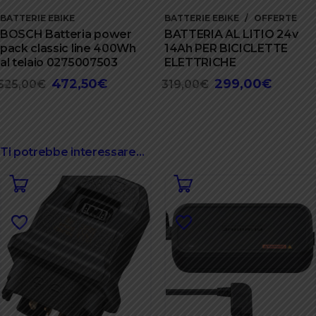
BATTERIE EBIKE
BATTERIE EBIKE
OFFERTE
BOSCH Batteria power
BATTERIA AL LITIO 24v
pack classic line 400Wh
14Ah PER BICICLETTE
al telaio 0275007503
ELETTRICHE
472,50
€
299,00
€
Il
Il
Il
Il
525,00
€
319,00
€
prezzo
prezzo
prezzo
prezzo
originale
attuale
originale
attuale
era:
è:
era:
è:
525,00€.
472,50€.
319,00€.
299,00€
Ti potrebbe interessare…