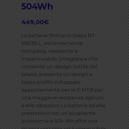
504Wh
449,00
€
La batteria Shimano Steps BT-
E8035-L, estremamente
compatta, resistente e
impermeabile (integrata e che
consente un design sottile del
telaio), presenta un design a
basso profilo sviluppato
appositamente per le E-MTB per
una maggiore resistenza agli urti
e alle vibrazioni. La batteria ad alte
prestazioni con un’eccellente
autonomia e 504 Wh offre una
ricarica costante ed è compatibile