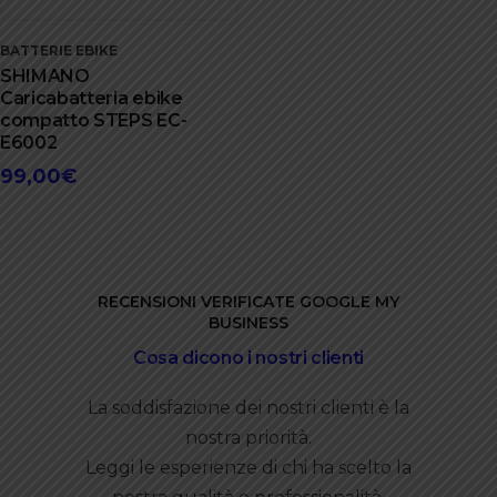
BATTERIE EBIKE
SHIMANO
Caricabatteria ebike
compatto STEPS EC-
E6002
99,00
€
RECENSIONI VERIFICATE GOOGLE MY
BUSINESS
Cosa dicono i nostri clienti
La soddisfazione dei nostri clienti è la
nostra priorità.
Leggi le esperienze di chi ha scelto la