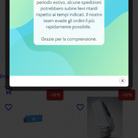
offerte aziendali
Spese spedizione
gratuite oltre 60€
Garanzia
fino a 2 anni
Prodotti correlati
-10%
-10%