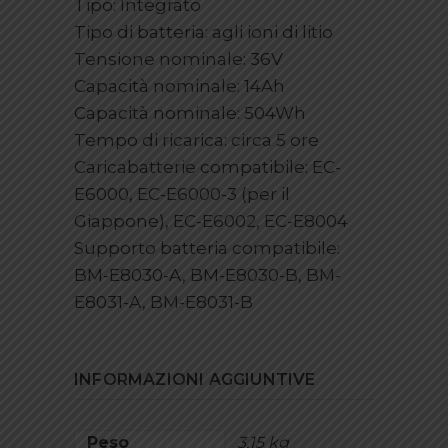
Tipo: Integrato
Tipo di batteria: agli ioni di litio
Tensione nominale: 36V
Capacità nominale: 14Ah
Capacità nominale: 504Wh
Tempo di ricarica: circa 5 ore
Caricabatterie compatibile: EC-
E6000, EC-E6000-3 (per il
Giappone), EC-E6002, EC-E8004
Supporto batteria compatibile:
BM-E8030-A, BM-E8030-B, BM-
E8031-A, BM-E8031-B
INFORMAZIONI AGGIUNTIVE
Peso
3,15 kg