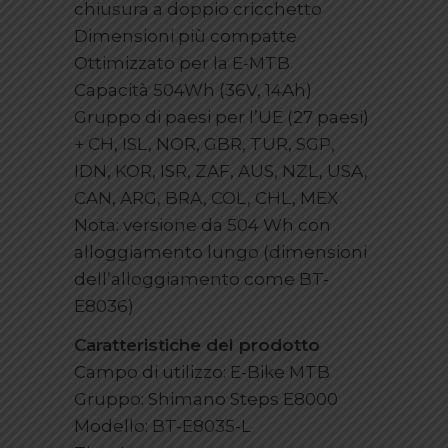
chiusura a doppio cricchetto
Dimensioni più compatte
Ottimizzato per la E-MTB
Capacità 504Wh (36V, 14Ah)
Gruppo di paesi per l’UE (27 paesi)
+ CH, ISL, NOR, GBR, TUR, SGP,
IDN, KOR, ISR, ZAF, AUS, NZL, USA,
CAN, ARG, BRA, COL, CHL, MEX
Nota: versione da 504 Wh con
alloggiamento lungo (dimensioni
dell’alloggiamento come BT-
E8036)
Caratteristiche del prodotto
Campo di utilizzo: E-Bike MTB
Gruppo: Shimano Steps E8000
Modello: BT-E8035-L