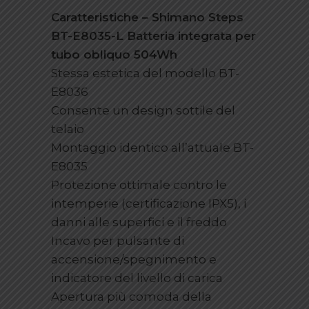
Caratteristiche – Shimano Steps
BT-E8035-L Batteria integrata per
tubo obliquo 504Wh
Stessa estetica del modello BT-
E8036
Consente un design sottile del
telaio
Montaggio identico all’attuale BT-
E8035
Protezione ottimale contro le
intemperie (certificazione IPX5), i
danni alle superfici e il freddo
Incavo per pulsante di
accensione/spegnimento e
indicatore del livello di carica
Apertura più comoda della