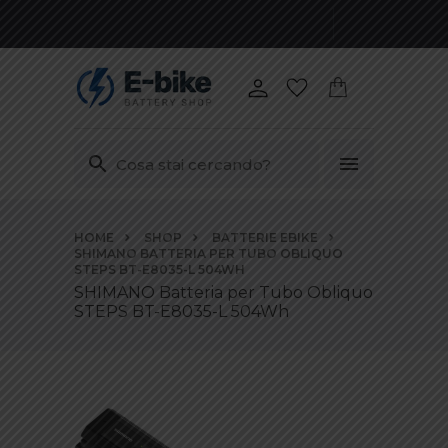
Vai
HOME
SHOP
BATTERIE EBIKE
ai
SHIMANO BATTERIA PER TUBO OBLIQUO
contenuti
STEPS BT-E8035-L 504WH
SHIMANO Batteria per Tubo Obliquo
STEPS BT-E8035-L 504Wh