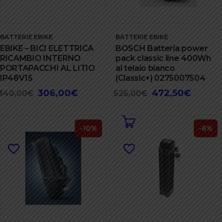
BATTERIE EBIKE
BATTERIE EBIKE
EBIKE – BICI ELETTRICA
BOSCH Batteria power
RICAMBIO INTERNO
pack classic line 400Wh
PORTAPACCHI AL LITIO
al telaio bianco
IP48V15
(Classic+) 0275007504
306,00
€
472,50
€
Il
Il
Il
Il
340,00
€
525,00
€
prezzo
prezzo
prezzo
prezzo
originale
attuale
originale
attuale
era:
è:
era:
è:
-10%
-6%
340,00€.
306,00€.
525,00€.
472,50€