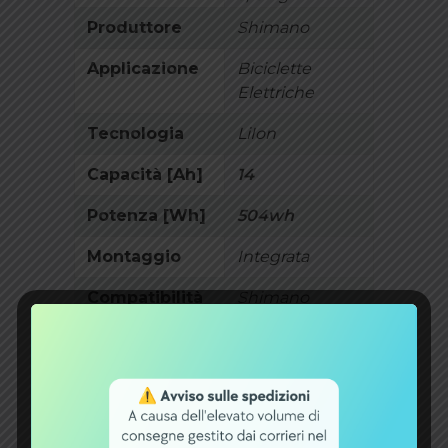
Produttore
Shimano
Applicazione
Biciclette
Elettriche
Tecnologia
LiIon
Capacità [Ah]
14
Potenza [Wh]
504wh
Montaggio
Integrata
Compatibilità
Shimano
Centinaia di
prodotti disponibili
Shop B2B per