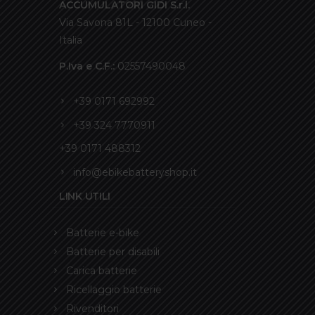
ACCUMULATORI GIDI S.r.l.
Via Savona 81L - 12100 Cuneo -
Italia
P.Iva e C.F.:
02557490048
+39 0171 692992
+39 324 7770911
+39 0171 488312
info@ebikebatteryshop.it
LINK UTILI
Batterie e-bike
Batterie per disabili
Carica batterie
Ricellaggio batterie
Rivenditori