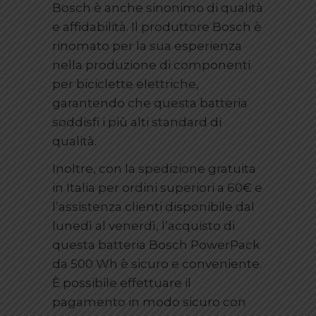
Bosch è anche sinonimo di qualità
e affidabilità. Il produttore Bosch è
rinomato per la sua esperienza
nella produzione di componenti
per biciclette elettriche,
garantendo che questa batteria
soddisfi i più alti standard di
qualità.
Inoltre, con la spedizione gratuita
in Italia per ordini superiori a 60€ e
l’assistenza clienti disponibile dal
lunedì al venerdì, l’acquisto di
questa batteria Bosch PowerPack
da 500 Wh è sicuro e conveniente.
È possibile effettuare il
pagamento in modo sicuro con