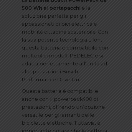
500 Wh al portapacchi
è la
soluzione perfetta per gli
appassionati di bici elettrica e
mobilità cittadina sostenibile. Con
la sua potente tecnologia LiIon,
questa batteria è compatibile con
molteplici modelli PEDELEC e si
adatta perfettamente all’unità ad
alte prestazioni Bosch
Performance Drive Unit.
Questa batteria è compatibile
anche con il powerpack400 di
prestazioni, offrendo un’opzione
versatile per gli amanti delle
biciclette elettriche. Tuttavia, è
importante notare che la batteria