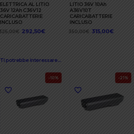
ELETTRICA AL LITIO
LITIO 36V 10Ah
36V 12Ah C36V12
A36V10T
CARICABATTERIE
CARICABATTERIE
INCLUSO
INCLUSO
292,50
€
315,00
€
Il
Il
Il
Il
325,00
€
350,00
€
prezzo
prezzo
prezzo
prezzo
originale
attuale
originale
attuale
era:
è:
era:
è:
325,00€.
292,50€.
350,00€.
315,00€.
Ti potrebbe interessare…
-10%
-21%