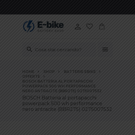
Vai
HOME
SHOP
BATTERIE EBIKE
ai
OFFERTE
contenuti
BOSCH BATTERIA AL PORTAPACCHI
POWERPACK 500 WH PERFORMANCE
NERO ANTRACITE (BBR275) 0275007532
BOSCH Batteria al portapacchi
powerpack 500 wh performance
nero antracite (BBR275) 0275007532