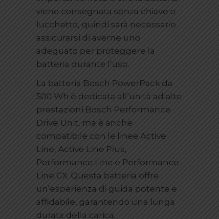
viene consegnata senza chiave o
lucchetto, quindi sarà necessario
assicurarsi di averne uno
adeguato per proteggere la
batteria durante l’uso.
La batteria Bosch PowerPack da
500 Wh è dedicata all’unità ad alte
prestazioni Bosch Performance
Drive Unit, ma è anche
compatibile con le linee Active
Line, Active Line Plus,
Performance Line e Performance
Line CX. Questa batteria offre
un’esperienza di guida potente e
affidabile, garantendo una lunga
durata della carica.