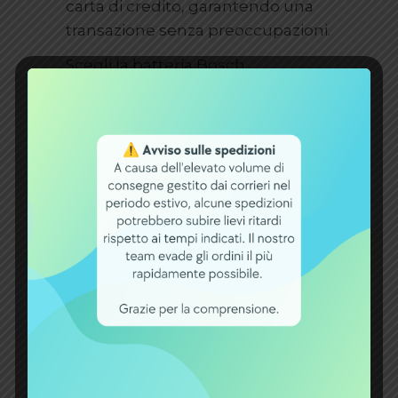
carta di credito, garantendo una
transazione senza preoccupazioni.
Scegli la batteria Bosch
PowerPack da 500 Wh al
portapacchi per la tua bici
elettrica e goditi un’esperienza di
guida potente, sostenibile e senza
limiti.
INFORMAZIONI AGGIUNTIVE
Produttore
Bosch
Applicazione
Biciclette
Elettriche