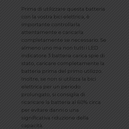
Prima di utilizzare questa batteria
con la vostra bici elettrica, è
importante controllarla
attentamente e caricarla
completamente se necessario. Se
almeno uno ma non tutti i LED
indicatore 3 batteria carica spie di
stato, caricare completamente la
batteria prima del primo utilizzo.
Inoltre, se non si utilizza la bici
elettrica per un periodo
prolungato, si consiglia di
ricaricare la batteria al 60% circa
per evitare danni o una
significativa riduzione della
capacità.