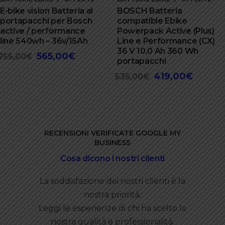
E-bike vision Batteria al
BOSCH Batteria
portapacchi per Bosch
compatible Ebike
active / performance
Powerpack Active (Plus)
line 540wh – 36v/15Ah
Line e Performance (CX)
36 V 10,0 Ah 360 Wh
565,00
€
Il
Il
755,00
€
portapacchi
prezzo
prezzo
419,00
€
Il
Il
535,00
€
originale
attuale
prezzo
prezzo
era:
è:
originale
attuale
755,00€.
565,00€.
era:
è:
535,00€.
419,00€.
RECENSIONI VERIFICATE GOOGLE MY
BUSINESS
Cosa dicono i nostri clienti
La soddisfazione dei nostri clienti è la
nostra priorità.
Leggi le esperienze di chi ha scelto la
nostra qualità e professionalità.