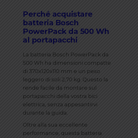
Perché acquistare
batteria Bosch
PowerPack da 500 Wh
al portapacchi
La batteria Bosch PowerPack da
500 Wh ha dimensioni compatte
di 370x120x110 mm e un peso
leggero di soli 2,70 kg. Questo la
rende facile da montare sul
portapacchi della vostra bici
elettrica, senza appesantirvi
durante la guida.
Oltre alla sua eccellente
performance, questa batteria