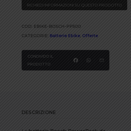
RICHIEDI INFORMAZIONI SU QUESTO PRODOTTO
quantità
COD:
EBIKE-BOSCH-PP500
CATEGORIE:
Batterie Ebike
,
Offerte
CONDIVIDO IL
PRODOTTO
DESCRIZIONE
La
batteria Bosch PowerPack da