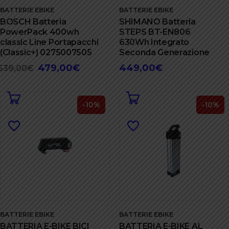
BATTERIE EBIKE
BATTERIE EBIKE
BOSCH Batteria
SHIMANO Batteria
PowerPack 400wh
STEPS BT-EN806
classic Line Portapacchi
630Wh Integrato
(Classic+) 0275007505
Seconda Generazione
479,00
€
449,00
€
Il
Il
539,00
€
prezzo
prezzo
originale
attuale
era:
è:
-10%
-10%
539,00€.
479,00€.
BATTERIE EBIKE
BATTERIE EBIKE
BATTERIA E-BIKE BICI
BATTERIA E-BIKE AL