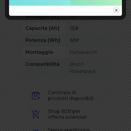
Tecnologia
LiIon
Voltaggio [V]
36V
Capacità [Ah]
13,8
Potenza [Wh]
500
Montaggio
Portapacchi
Compatibilità
Bosch
Powerpack
Centinaia di
prodotti disponibili
Shop B2B per
offerte aziendali
Spese spedizione