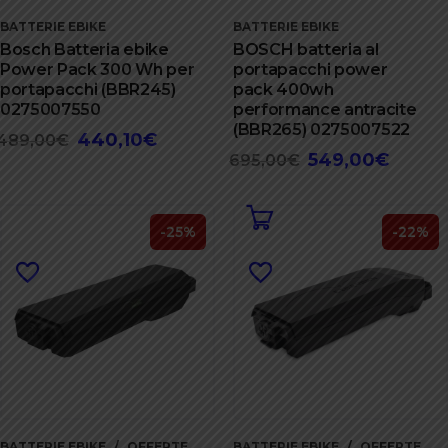
BATTERIE EBIKE
BATTERIE EBIKE
Bosch Batteria ebike
BOSCH batteria al
Power Pack 300 Wh per
portapacchi power
portapacchi (BBR245)
pack 400wh
0275007550
performance antracite
(BBR265) 0275007522
440,10
€
Il
Il
489,00
€
549,00
€
Il
Il
695,00
€
prezzo
prezzo
prezzo
prezzo
originale
attuale
originale
attuale
era:
è:
era:
è:
-25%
-22%
489,00€.
440,10€.
695,00€.
549,00€
BATTERIE EBIKE
OFFERTE
BATTERIE EBIKE
OFFERTE