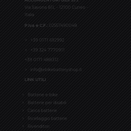
ACCUMULATORI GIDI S.r.l.
Via Savona 81L - 12100 Cuneo -
Italia
P.Iva e C.F.:
02557490048
+39 0171 692992
+39 324 7770911
+39 0171 488312
info@ebikebatteryshop.it
LINK UTILI
Batterie e-bike
Batterie per disabili
Carica batterie
Ricellaggio batterie
Rivenditori