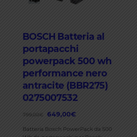
BOSCH Batteria al
portapacchi
powerpack 500 wh
performance nero
antracite (BBR275)
0275007532
Il
649,00
€
Il
799,00
€
prezzo
prezzo
Batteria Bosch PowerPack da 500
originale
attuale