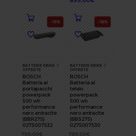
699,00
€
era:
attuale
699,00€.
è:
549,00€.
-19%
-18%
BATTERIE EBIKE
BATTERIE EBIKE
OFFERTE
OFFERTE
BOSCH
BOSCH
Batteria al
Batteria al
portapacchi
telaio
powerpack
powerpack
500 wh
500 wh
performance
performance
nero antracite
nero antracite
(BBR275)
(BBS275)
0275007532
0275007530
799,00
€
Il
789,00
€
Il