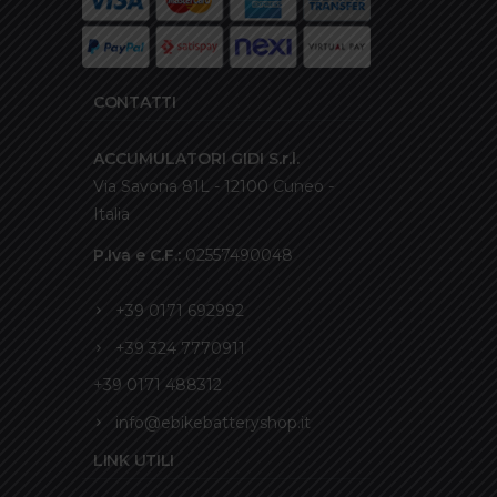
CONTATTI
ACCUMULATORI GIDI S.r.l.
Via Savona 81L - 12100 Cuneo -
Italia
P.Iva e C.F.:
02557490048
+39 0171 692992
+39 324 7770911
+39 0171 488312
info@ebikebatteryshop.it
LINK UTILI