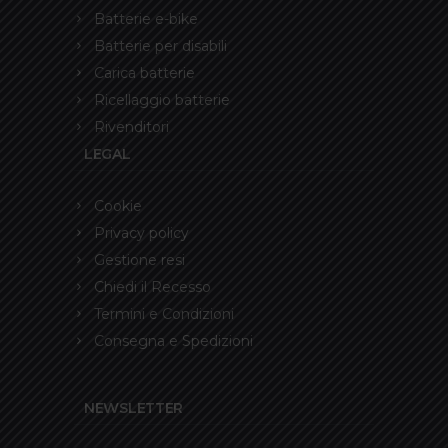
Batterie e-bike
Batterie per disabili
Carica batterie
Ricellaggio batterie
Rivenditori
LEGAL
Cookie
Privacy policy
Gestione resi
Chiedi il Recesso
Termini e Condizioni
Consegna e Spedizioni
NEWSLETTER