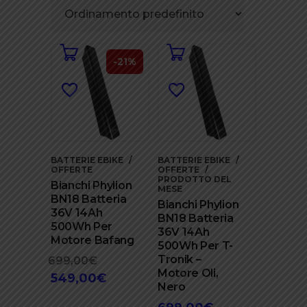
-21%
BATTERIE EBIKE
BATTERIE EBIKE
OFFERTE
OFFERTE
PRODOTTO DEL
Bianchi Phylion
MESE
BN18 Batteria
Bianchi Phylion
36V 14Ah
BN18 Batteria
500Wh Per
36V 14Ah
Motore Bafang
500Wh Per T-
Tronik –
699,00
€
Il
Motore Oli,
549,00
€
prezzo
Il
Nero
originale
prezzo