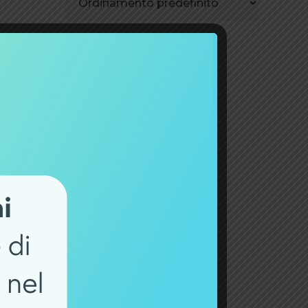
-20%
00 Wh