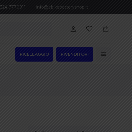
 324 7770911
info@ebikebatteryshop.it
RICELLAGGIO
RIVENDITORI