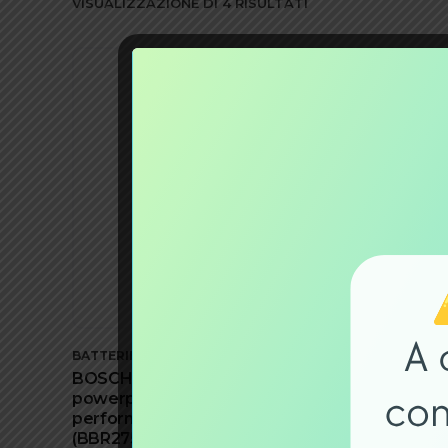
VISUALIZZAZIONE DI 4 RISULTATI
-19%
BATTERIE EBIKE
OFFERTE
BATTERIE 
BOSCH Batteria al portapacchi
BOSCH B
powerpack 500 wh
POWERP
performance nero antracite
PERFOR
(BBR275) 0275007532
ANTRACI