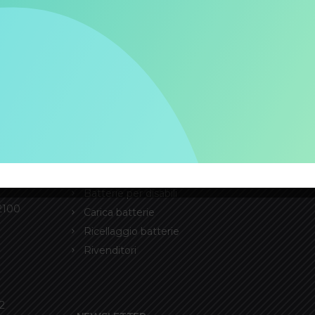
LINK UTILI
IDI
Batterie e-bike
Batterie per disabili
12100
Carica batterie
Ricellaggio batterie
Rivenditori
2