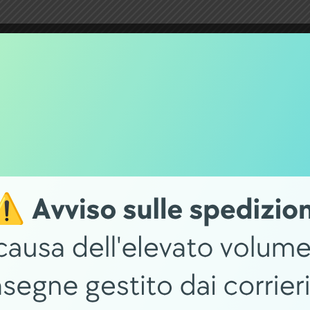
-20%
EBIKE
BATTERIE EBIKE
OFFERTE
ATTERIA AL TELAIO
BOSCH Batteria integrata
ACK 400 WH
orizzontale PowerTube 5
MANCE NERO
(BBP280) 0275007539
TE (BBS265)