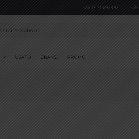
+39 0171 692992
+39
I
USATO
BRAND
PROMO