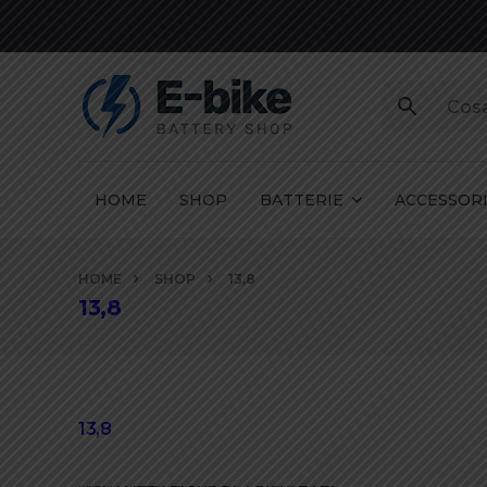
HOME
SHOP
BATTERIE
ACCESSOR
Vai
HOME
SHOP
13,8
ai
13,8
contenuti
13,8