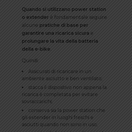
Quando si utilizzano power station
o extender
è fondamentale seguire
alcune
pratiche di base per
garantire una ricarica sicura
e
prolungare la vita della batteria
della e-bike
.
Quindi:
Assicurati di ricaricare in un
ambiente asciutto e ben ventilato;
stacca il dispositivo non appena la
ricarica è completata per evitare
sovraccarichi;
conserva sia la power station che
gli extender in luoghi freschi e
asciutti quando non sono in uso;