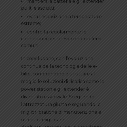
mantieni la batteria e gli extender
puliti e asciutti;
evita l’esposizione a temperature
estreme;
controlla regolarmente le
connessioni per prevenire problemi
comuni
In conclusione, con l’evoluzione
continua della tecnologia delle e-
bike, comprendere e sfruttare al
meglio le soluzioni di ricarica come le
power station e gli extender è
diventato essenziale. Scegliendo
l’attrezzatura giusta e seguendo le
migliori pratiche di manutenzione e
uso puoi migliorare