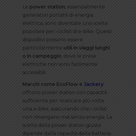
Le
power station
, essenzialmente
generatori portatili di energia
elettrica, sono diventate una scelta
popolare per i ciclisti di e-bike. Questi
dispositivi possono essere
particolarmente
utili in viaggi lunghi
o in campeggio
, dove le prese
elettriche non sono facilmente
accessibili.
Marchi come EcoFlow e
Jackery
offrono power station con capacità
sufficiente per ricaricare più volte
una e-bike, assicurando che i ciclisti
non rimangano mai senza energia. La
scelta della power station giusta
dipende dalla capacità della batteria