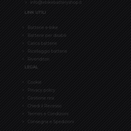
info@ebikebatteryshop.it
LINK UTILI
Batterie e-bike
Batterie per disabili
Carica batterie
Ricellaggio batterie
Rivenditori
LEGAL
Cookie
Privacy policy
Gestione resi
Chiedi il Recesso
Termini e Condizioni
Consegna e Spedizioni