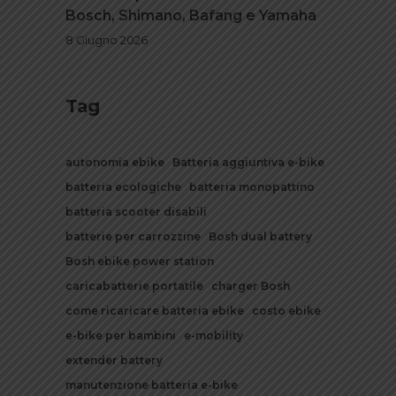
Bosch, Shimano, Bafang e Yamaha
8 Giugno 2026
Tag
autonomia ebike
Batteria aggiuntiva e-bike
batteria ecologiche
batteria monopattino
batteria scooter disabili
batterie per carrozzine
Bosh dual battery
Bosh ebike power station
caricabatterie portatile
charger Bosh
come ricaricare batteria ebike
costo ebike
e-bike per bambini
e-mobility
extender battery
manutenzione batteria e-bike