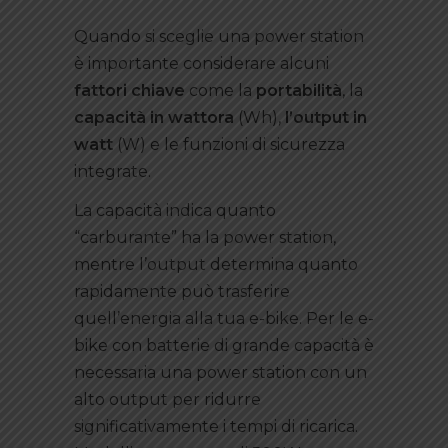
Quando si sceglie una power station
è importante considerare alcuni
fattori chiave
come la
portabilità
, la
capacità in wattora
(Wh),
l’output in
watt
(W) e le funzioni di sicurezza
integrate.
La capacità indica quanto
“carburante” ha la power station,
mentre l’output determina quanto
rapidamente può trasferire
quell’energia alla tua e-bike. Per le e-
bike con batterie di grande capacità è
necessaria una power station con un
alto output per ridurre
significativamente i tempi di ricarica.