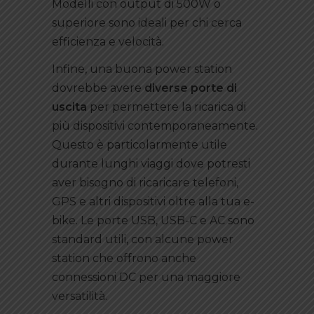
Modelli con output di 500W o
superiore sono ideali per chi cerca
efficienza e velocità.
Infine, una buona power station
dovrebbe avere
diverse porte di
uscita
per permettere la ricarica di
più dispositivi contemporaneamente.
Questo è particolarmente utile
durante lunghi viaggi dove potresti
aver bisogno di ricaricare telefoni,
GPS e altri dispositivi oltre alla tua e-
bike. Le porte USB, USB-C e AC sono
standard utili, con alcune power
station che offrono anche
connessioni DC per una maggiore
versatilità.