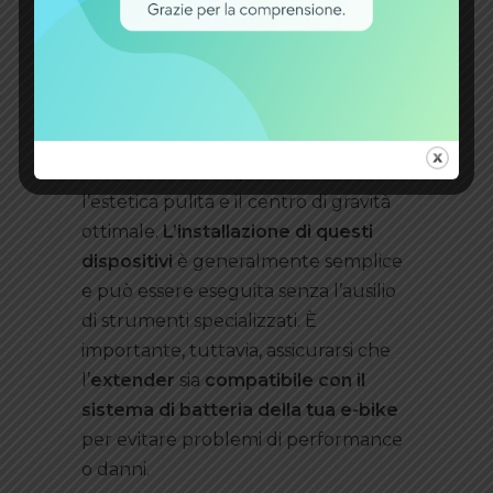
Come installare
l’extender per -ebike
Molti extender sono progettati per
integrarsi armoniosamente con il
telaio delle e-bike, mantenendo
l’estetica pulita e il centro di gravità
ottimale.
L’installazione di questi
dispositivi
è generalmente semplice
e può essere eseguita senza l’ausilio
di strumenti specializzati. È
importante, tuttavia, assicurarsi che
l’
extender
sia
compatibile con il
sistema di batteria della tua e-bike
per evitare problemi di performance
o danni.