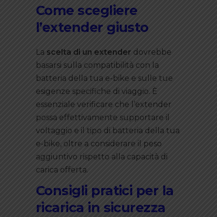
Come scegliere
l’extender giusto
La
scelta di un extender
dovrebbe
basarsi sulla compatibilità con la
batteria della tua e-bike e sulle tue
esigenze specifiche di viaggio. È
essenziale verificare che l’extender
possa effettivamente supportare il
voltaggio e il tipo di batteria della tua
e-bike, oltre a considerare il peso
aggiuntivo rispetto alla capacità di
carica offerta.
Consigli pratici per la
ricarica in sicurezza