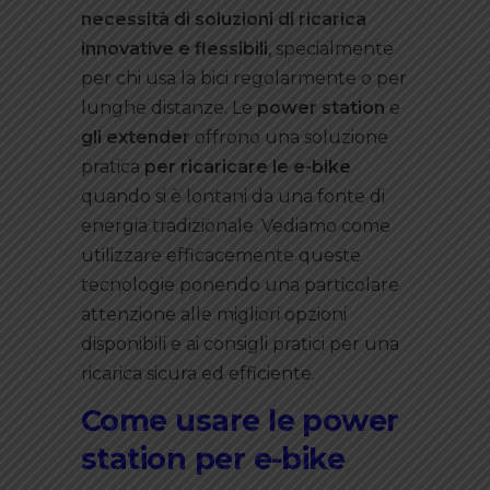
necessità di soluzioni di ricarica
innovative e flessibili
, specialmente
per chi usa la bici regolarmente o per
lunghe distanze. Le
power station
e
gli extender
offrono una soluzione
pratica
per ricaricare le e-bike
quando si è lontani da una fonte di
energia tradizionale. Vediamo come
utilizzare efficacemente queste
tecnologie ponendo una particolare
attenzione alle migliori opzioni
disponibili e ai consigli pratici per una
ricarica sicura ed efficiente.
Come usare le power
station per e-bike