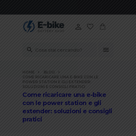
Vai
HOME
BLOG
ai
COME RICARICARE UNA E-BIKE CON LE
contenuti
POWER STATION E GLI EXTENDER:
SOLUZIONI E CONSIGLI PRATICI
Come ricaricare una e-bike
con le power station e gli
extender: soluzioni e consigli
pratici