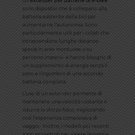
Gli
extender per batterie di e-bike
sono dispositivi che si collegano alla
batteria esistente della bici per
aumentarne l’autonomia. Sono
particolarmente utili per i ciclisti che
intraprendono lunghe distanze-
specie in aree montuose o su
percorso impervi- e hanno bisogno di
un supplemento di energia senza il
peso e l’ingombro di una seconda
batteria completa.
L’uso di un extender permette di
mantenere una velocità costante e
ridurre lo sforzo fisico, migliorando
così l’esperienza complessiva di
viaggio. Inoltre, i modelli più recenti
sono progettati per essere leggeri e