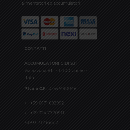
alimentatori ed accumulatori.
CONTATTI
ACCUMULATORI GIDI S.r.l.
Via Savona 81L - 12100 Cuneo -
Italia
P.Iva e C.F.:
02557490048
+39 0171 692992
+39 324 7770911
+39 0171 488312