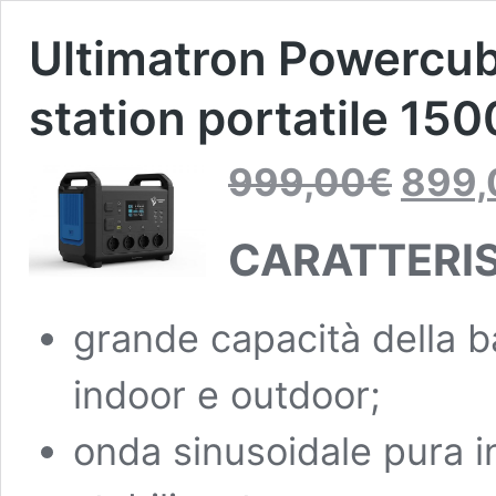
Ultimatron Powercu
station portatile 15
Il
999,00
€
899,
prezzo
originale
era:
CARATTERI
999,00€.
grande capacità della ba
indoor e outdoor;
onda sinusoidale pura i