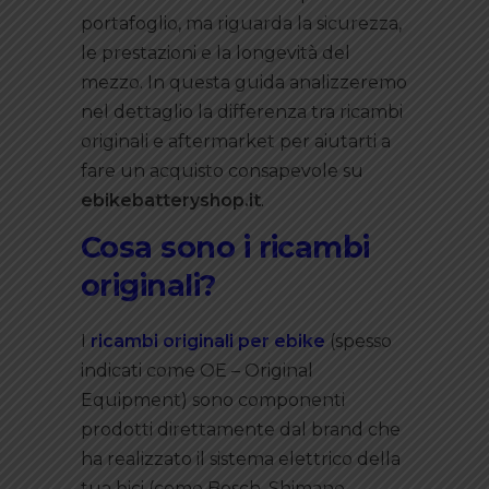
portafoglio, ma riguarda la sicurezza,
le prestazioni e la longevità del
mezzo. In questa guida analizzeremo
nel dettaglio la differenza tra ricambi
originali e aftermarket per aiutarti a
fare un acquisto consapevole su
ebikebatteryshop.it
.
Cosa sono i ricambi
originali?
I
ricambi originali per ebike
(spesso
indicati come OE – Original
Equipment) sono componenti
prodotti direttamente dal brand che
ha realizzato il sistema elettrico della
tua bici (come Bosch, Shimano,