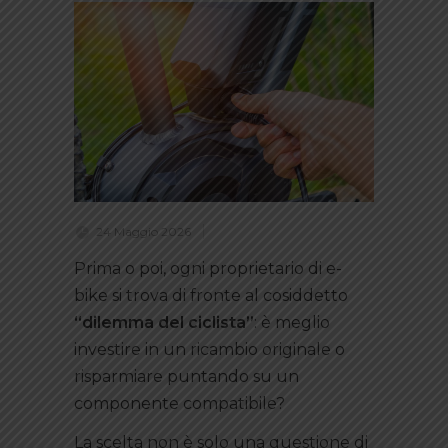
24 Maggio 2026
Prima o poi, ogni proprietario di e-
bike si trova di fronte al cosiddetto
“dilemma del ciclista”
: è meglio
investire in un ricambio originale o
risparmiare puntando su un
componente compatibile?
La scelta non è solo una questione di