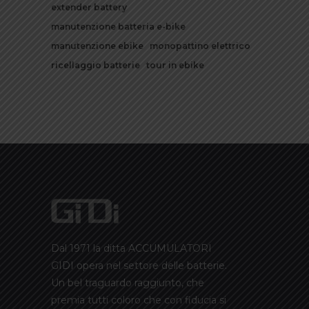
extender battery
manutenzione batteria e-bike
manutenzione ebike
monopattino elettrico
ricellaggio batterie
tour in ebike
Dal 1971 la ditta ACCUMULATORI
GIDI opera nel settore delle batterie.
Un bel traguardo raggiunto, che
premia tutti coloro che con fiducia si