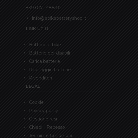
+39 0171 488312
info@ebikebatteryshop.it
LINK UTILI
Batterie e-bike
Batterie per disabili
Carica batterie
Ricellaggio batterie
Rivenditori
LEGAL
Cookie
Privacy policy
Gestione resi
Chiedi il Recesso
Termini e Condizioni