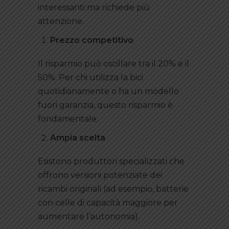
interessanti ma richiede più
attenzione.
Prezzo competitivo
Il risparmio può oscillare tra il 20% e il
50%. Per chi utilizza la bici
quotidianamente o ha un modello
fuori garanzia, questo risparmio è
fondamentale.
Ampia scelta
Esistono produttori specializzati che
offrono versioni potenziate dei
ricambi originali (ad esempio, batterie
con celle di capacità maggiore per
aumentare l’autonomia).