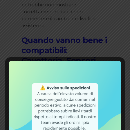
potrebbe non mostrare
correttamente i dati o non
permettere il cambio dei livelli di
assistenza.
Quando vanno bene i
compatibili:
Cavetteria, Sensori,
Supporti
In molti altri casi, il compatibile è una
scelta intelligente:
Cavetteria e connettori:
Se le
specifiche di isolamento sono
rispettate, un cavo compatibile
svolge lo stesso identico lavoro.