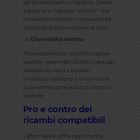
significativamente maggiore. Spesso
si paga una “tassa sul marchio” che
non sempre riflette una superiorità
tecnologica proporzionale al costo.
Disponibilità limitata
Paradossalmente, i ricambi originali
possono essere difficili da trovare per
modelli più vecchi, poiché i
produttori tendono a concentrarsi
sulle ultime generazioni di motori e
batterie.
Pro e contro dei
ricambi compatibili
L’aftermarket offre opportunità