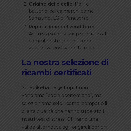
Origine delle celle:
Per le
batterie, cerca marchi come
Samsung, LG o Panasonic.
Reputazione del venditore:
Acquista solo da shop specializzati
come il nostro, che offrono
assistenza post-vendita reale.
La nostra selezione di
ricambi certificati
Su
ebikebatteryshop.it
non
vendiamo “copie economiche”, ma
selezioniamo solo ricambi compatibili
di alta qualità che hanno superato i
nostri test di stress. Offriamo una
valida alternativa agli originali per chi