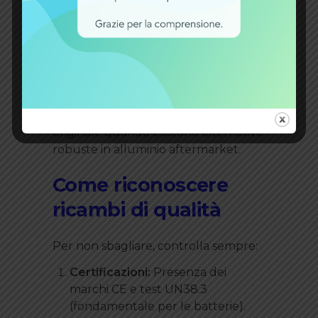
Sensori di velocità o cadenza:
Molti sono standard e funzionano
perfettamente con diverse
centraline.
Supporti e accessori meccanici:
Non c’è motivo di pagare il triplo per
un supporto display in plastica
originale quando esistono alternative
robuste in alluminio aftermarket.
Come riconoscere
ricambi di qualità
Per non sbagliare, controlla sempre:
Certificazioni:
Presenza dei
marchi CE e test UN38.3
(fondamentale per le batterie).