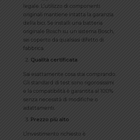
legale. L’utilizzo di componenti
originali mantiene intatta la garanzia
della bici. Se installi una batteria
originale Bosch su un sistema Bosch,
sei coperto da qualsiasi difetto di
fabbrica.
Qualità certificata
Sai esattamente cosa stai comprando.
Gli standard di test sono rigorosissimi
e la compatibilità è garantita al 100%
senza necessità di modifiche o
adattamenti.
Prezzo più alto
L’investimento richiesto è