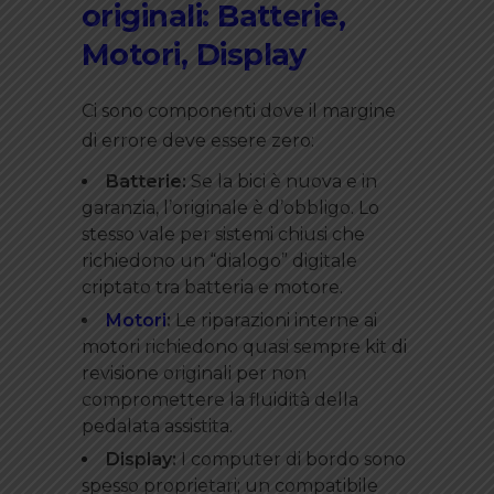
originali: Batterie,
Motori, Display
Ci sono componenti dove il margine
di errore deve essere zero:
Batterie:
Se la bici è nuova e in
garanzia, l’originale è d’obbligo. Lo
stesso vale per sistemi chiusi che
richiedono un “dialogo” digitale
criptato tra batteria e motore.
Motori
:
Le riparazioni interne ai
motori richiedono quasi sempre kit di
revisione originali per non
compromettere la fluidità della
pedalata assistita.
Display:
I computer di bordo sono
spesso proprietari; un compatibile