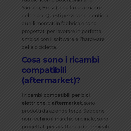
Yamaha, Brose) o dalla casa madre
del telaio. Questi pezzi sono identici a
quelli montati in fabbrica e sono
progettati per lavorare in perfetta
simbiosi con il software e l’hardware
della bicicletta.
Cosa sono i ricambi
compatibili
(aftermarket)?
I
ricambi compatibili per bici
elettriche
, o
aftermarket
, sono
prodotti da aziende terze. Sebbene
non rechino il marchio originale, sono
progettati per adattarsi a determinati