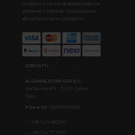
rivolgono a noi per qualsiasi esigenza
attinente a batterie, carica batterie,
alimentatori ed accumulatori.
CONTATTI
ACCUMULATORI GIDI S.r.l.
Via Savona 81L - 12100 Cuneo -
Italia
P.Iva e C.F.:
02557490048
+39 0171 692992
+39 324 7770911