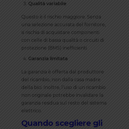
Qualità variabile
Questo è il rischio maggiore. Senza
una selezione accurata del fornitore,
si rischia di acquistare componenti
con celle di bassa qualità o circuiti di
protezione (BMS) inefficienti.
Garanzia limitata
La garanzia è offerta dal produttore
del ricambio, non dalla casa madre
della bici. Inoltre, l’uso di un ricambio
non originale potrebbe invalidare la
garanzia residua sul resto del sistema
elettrico.
Quando scegliere gli