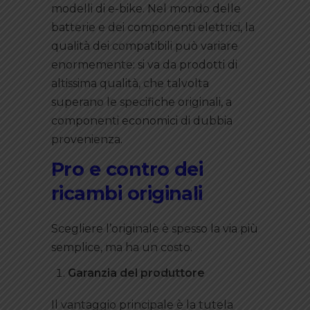
modelli di e-bike. Nel mondo delle
batterie e dei componenti elettrici, la
qualità dei compatibili può variare
enormemente: si va da prodotti di
altissima qualità, che talvolta
superano le specifiche originali, a
componenti economici di dubbia
provenienza.
Pro e contro dei
ricambi originali
Scegliere l’originale è spesso la via più
semplice, ma ha un costo.
Garanzia del produttore
Il vantaggio principale è la tutela