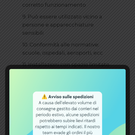
corretto funzionamento
9. Può essere utilizzato vicino a
persone e apparecchiature
sensibili
10. Conformità alle normative:
scuole, ospedali, aeroporti, ecc
11. Installazioni con spazio limitato
INFORMAZIONI AGGIUNTIVE
Peso
6,5 kg
Dimensioni
18,1 × 7,6 × 17,2
cm
Capacità [Ah]
24Ah