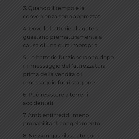
3. Quando il tempo e la
convenienza sono apprezzati
4. Dove le batterie allagate si
guastano prematuramente a
causa di una cura impropria
5. Le batterie funzioneranno dopo
il rimessaggio dell’attrezzatura
prima della vendita o il
rimessaggio fuori stagione
6. Può resistere a terreni
accidentati
7. Ambienti freddi: meno
probabilità di congelamento
8. Nessun gas rilasciato con il