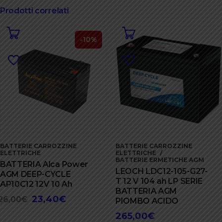
Prodotti correlati
-10%
BATTERIE CARROZZINE
BATTERIE CARROZZINE
ELETTRICHE
ELETTRICHE
BATTERIE ERMETICHE AGM
BATTERIA Alca Power
LEOCH LDC12-105-G27-
AGM DEEP-CYCLE
T 12 V 104 ah LP SERIE
AP10C12 12V 10 Ah
BATTERIA AGM
23,40
€
Il
Il
26,00
€
PIOMBO ACIDO
prezzo
prezzo
265,00
€