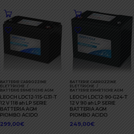
originale
attuale
era:
è:
26,00€.
23,40€.
BATTERIE CARROZZINE
BATTERIE CARROZZINE
ELETTRICHE
ELETTRICHE
BATTERIE ERMETICHE AGM
BATTERIE ERMETICHE AGM
LEOCH LDC12-115-G31-T
LEOCH LDC12-90-G24-T
12 V 118 ah LP SERIE
12 V 90 ah LP SERIE
BATTERIA AGM
BATTERIA AGM
PIOMBO ACIDO
PIOMBO ACIDO
299,00
€
249,00
€