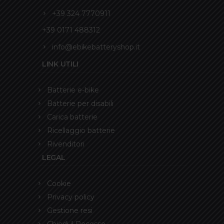
+39 324 7770911
+39 0171 488312
info@ebikebatteryshop.it
LINK UTILI
Batterie e-bike
Batterie per disabili
Carica batterie
Ricellaggio batterie
Rivenditori
LEGAL
Cookie
Privacy policy
Gestione resi