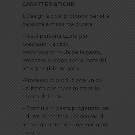
CARATTERISTICHE
:
1. Design a ciclo profondo per alta
capacità e massima durata
-Pasta personalizzata per
prestazioni a ciclo
profondo; formula della pasta,
processo e rapporto tra materiali
attivi positivi e negativi.
-Processo di produzione unico
utilizzato per massimizzare la
durata del ciclo.
– Formula in pasta progettata per
ridurre al minimo il consumo di
acqua garantendo una maggiore
durata.