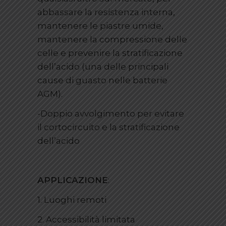
abbassare la resistenza interna,
mantenere le piastre umide,
mantenere la compressione delle
celle e prevenire la stratificazione
dell’acido (una delle principali
cause di guasto nelle batterie
AGM).
-Doppio avvolgimento per evitare
il cortocircuito e la stratificazione
dell’acido
APPLICAZIONE
:
1. Luoghi remoti
2. Accessibilità limitata