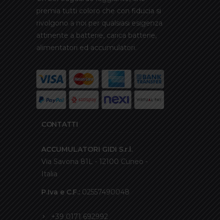
premia tutti coloro che con fiducia si
rivolgono a noi per qualsiasi esigenza
attinente a batterie, carica batterie,
alimentatori ed accumulatori.
CONTATTI
ACCUMULATORI GIDI S.r.l.
Via Savona 81L - 12100 Cuneo -
Italia
P.Iva e C.F.:
02557490048
+39 0171 692992