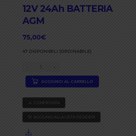
12V 24Ah BATTERIA
AGM
75,00
€
47 DISPONIBILI (ORDINABILE)
MAP
BE12024CY
AGGIUNGI AL CARRELLO
12V
24Ah
BATTERIA
CONFRONTA
AGM
quantità
AGGIUNGI ALLA LISTA DESIDERI