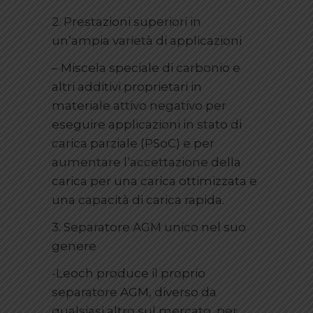
2. Prestazioni superiori in
un’ampia varietà di applicazioni
– Miscela speciale di carbonio e
altri additivi proprietari in
materiale attivo negativo per
eseguire applicazioni in stato di
carica parziale (PSoC) e per
aumentare l’accettazione della
carica per una carica ottimizzata e
una capacità di carica rapida.
3. Separatore AGM unico nel suo
genere
-Leoch produce il proprio
separatore AGM, diverso da
qualsiasi altro sul mercato, per