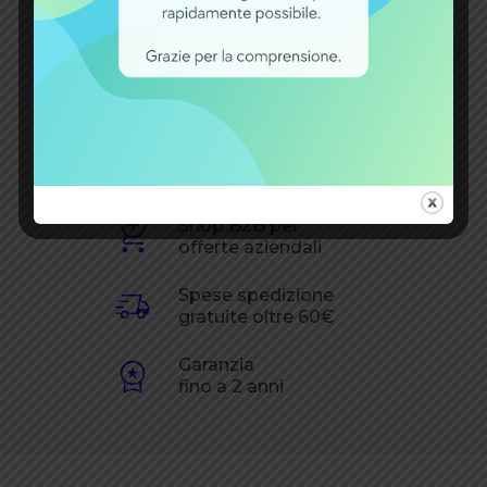
Produttore
Map
Voltaggio [V]
12V
Centinaia di
prodotti disponibili
Shop B2B per
offerte aziendali
Spese spedizione
gratuite oltre 60€
Garanzia
fino a 2 anni