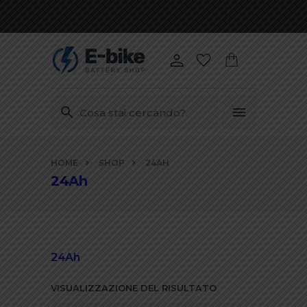
Vai
HOME
SHOP
24AH
ai
24Ah
contenuti
24Ah
VISUALIZZAZIONE DEL RISULTATO