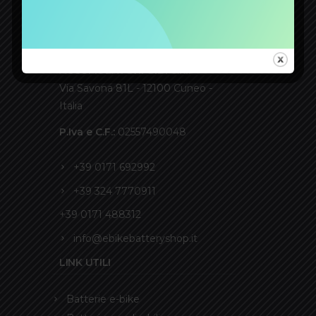
CONTATTI
ACCUMULATORI GIDI S.r.l.
Via Savona 81L - 12100 Cuneo -
Italia
P.Iva e C.F.:
02557490048
+39 0171 692992
+39 324 7770911
+39 0171 488312
info@ebikebatteryshop.it
LINK UTILI
Batterie e-bike