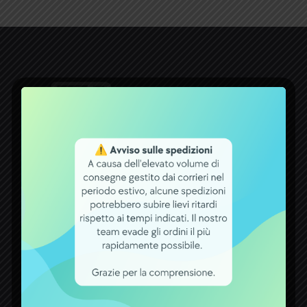
Dal 1971 la ditta ACCUMULATORI
GIDI opera nel settore delle batterie.
Un bel traguardo raggiunto, che
premia tutti coloro che con fiducia si
rivolgono a noi per qualsiasi esigenza
attinente a batterie, carica batterie,
alimentatori ed accumulatori.