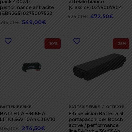
pack 400wh
al telaio bianco
performance antracite
(Classic+) 0275007504
(BBR265) 0275007522
472,50
€
Il
Il
525,00
€
549,00
€
Il
Il
695,00
€
prezzo
prezzo
prezzo
prezzo
originale
attuale
originale
attuale
era:
è:
era:
è:
-10%
-25%
525,00€.
472,50€
695,00€.
549,00€.
BATTERIE EBIKE
BATTERIE EBIKE
OFFERTE
BATTERIA E-BIKE AL
E-bike vision Batteria al
LITIO 36V 10Ah C36V10
portapacchi per Bosch
active / performance
274,50
€
Il
Il
305,00
€
line 540wh – 36v/15Ah