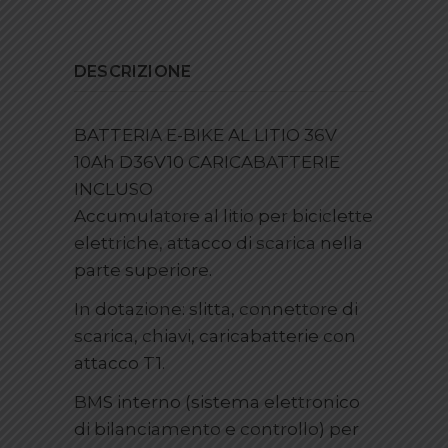
DESCRIZIONE
BATTERIA E-BIKE AL LITIO 36V
10Ah D36V10 CARICABATTERIE
INCLUSO
Accumulatore al litio per biciclette
elettriche, attacco di scarica nella
parte superiore.
In dotazione: slitta, connettore di
scarica, chiavi, caricabatterie con
attacco T1.
BMS interno (sistema elettronico
di bilanciamento e controllo) per