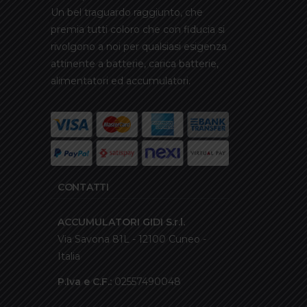
Un bel traguardo raggiunto, che
premia tutti coloro che con fiducia si
rivolgono a noi per qualsiasi esigenza
attinente a batterie, carica batterie,
alimentatori ed accumulatori.
CONTATTI
ACCUMULATORI GIDI S.r.l.
Via Savona 81L - 12100 Cuneo -
Italia
P.Iva e C.F.:
02557490048