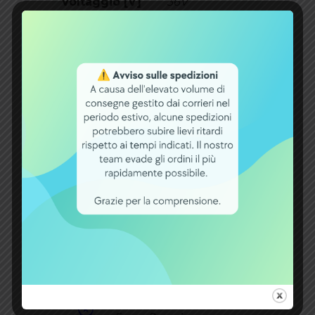
Voltaggio [V]
36V
Capacità [Ah]
10Ah
Potenza [Wh]
360Wh
Montaggio
Sottosella
Compatibilità
Universale
Centinaia di
prodotti disponibili
Shop B2B per
offerte aziendali
Spese spedizione
gratuite oltre 60€
Garanzia