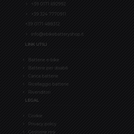
+39 0171 692992
+39 324 7770911
+39 0171 488312
info@ebikebatteryshop.it
LINK UTILI
Batterie e-bike
Batterie per disabili
Carica batterie
Ricellaggio batterie
Rivenditori
LEGAL
Cookie
Privacy policy
Gestione resi