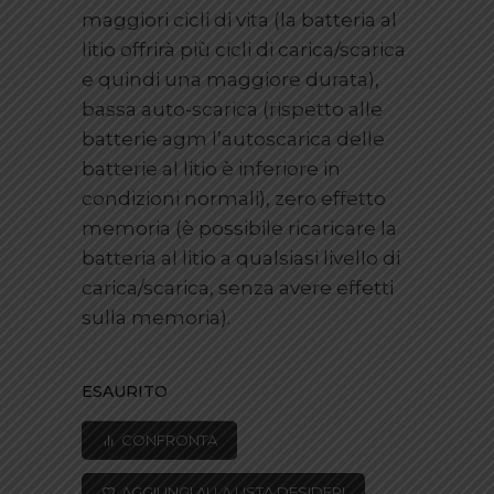
maggiori cicli di vita (la batteria al
litio offrirà più cicli di carica/scarica
e quindi una maggiore durata),
bassa auto-scarica (rispetto alle
batterie agm l’autoscarica delle
batterie al litio è inferiore in
condizioni normali), zero effetto
memoria (è possibile ricaricare la
batteria al litio a qualsiasi livello di
carica/scarica, senza avere effetti
sulla memoria).
ESAURITO
CONFRONTA
AGGIUNGI ALLA LISTA DESIDERI