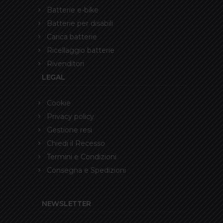
Batterie e-bike
Batterie per disabili
Carica batterie
Ricellaggio batterie
Rivenditori
LEGAL
Cookie
Privacy policy
Gestione resi
Chiedi il Recesso
Termini e Condizioni
Consegna e Spedizioni
NEWSLETTER