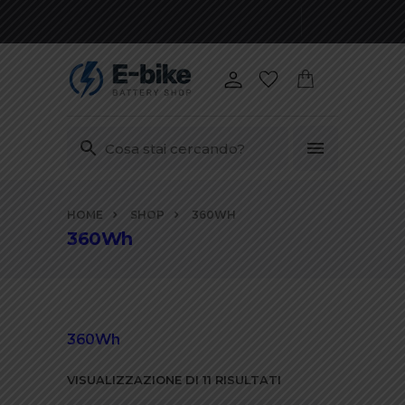
Vai
HOME
SHOP
360WH
ai
360Wh
contenuti
360Wh
VISUALIZZAZIONE DI 11 RISULTATI