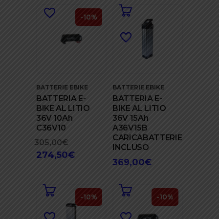
era:
attuale
288,00€.
350,00€.
è:
-10%
315,00€.
BATTERIE EBIKE
BATTERIE EBIKE
BATTERIA E-
BATTERIA E-
BIKE AL LITIO
BIKE AL LITIO
36V 10Ah
36V 15Ah
C36V10
A36V15B
CARICABATTERIE
305,00
€
Il
INCLUSO
274,50
€
prezzo
Il
369,00
€
originale
prezzo
era:
attuale
305,00€.
è:
-10%
-10%
274,50€.