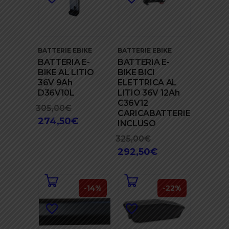
BATTERIE EBIKE
BATTERIE EBIKE
BATTERIA E-
BATTERIA E-
BIKE AL LITIO
BIKE BICI
36V 9Ah
ELETTRICA AL
D36V10L
LITIO 36V 12Ah
C36V12
305,00
€
Il
CARICABATTERIE
274,50
€
prezzo
Il
INCLUSO
originale
prezzo
325,00
€
Il
era:
attuale
292,50
€
prezzo
Il
305,00€.
è:
originale
prezzo
274,50€.
era:
attuale
325,00€.
è:
-14%
-22%
292,50€.