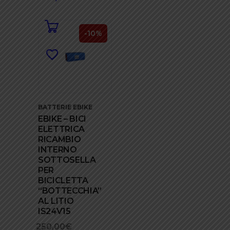
originale
prezzo
era:
attuale
535,00€.
è:
-10%
419,00€.
BATTERIE EBIKE
EBIKE – BICI
ELETTRICA
RICAMBIO
INTERNO
SOTTOSELLA
PER
BICICLETTA
“BOTTECCHIA”
AL LITIO
IS24V15
250,00
€
Il