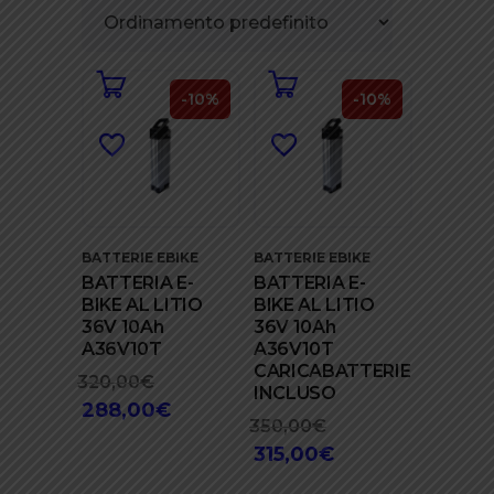
-10%
-10%
BATTERIE EBIKE
BATTERIE EBIKE
BATTERIA E-
BATTERIA E-
BIKE AL LITIO
BIKE AL LITIO
36V 10Ah
36V 10Ah
A36V10T
A36V10T
CARICABATTERIE
320,00
€
Il
INCLUSO
288,00
€
prezzo
Il
350,00
€
Il
originale
prezzo
315,00
€
prezzo
Il
era:
attuale
originale
prezzo
320,00€.
è: