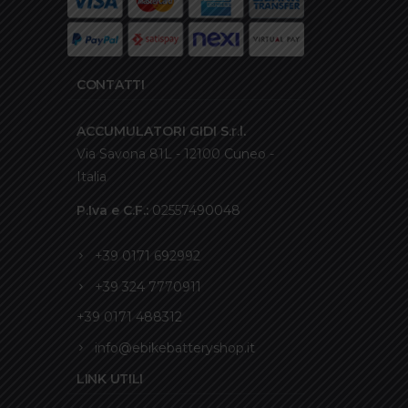
CONTATTI
ACCUMULATORI GIDI S.r.l.
Via Savona 81L - 12100 Cuneo -
Italia
P.Iva e C.F.:
02557490048
+39 0171 692992
+39 324 7770911
+39 0171 488312
info@ebikebatteryshop.it
LINK UTILI