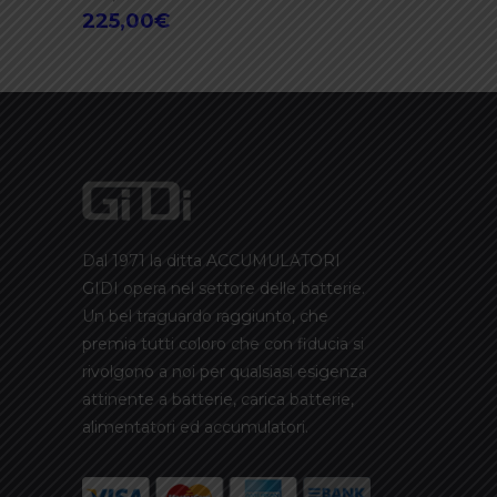
225,00
€
prezzo
Il
originale
prezzo
era:
attuale
250,00€.
è:
225,00€.
Dal 1971 la ditta ACCUMULATORI
GIDI opera nel settore delle batterie.
Un bel traguardo raggiunto, che
premia tutti coloro che con fiducia si
rivolgono a noi per qualsiasi esigenza
attinente a batterie, carica batterie,
alimentatori ed accumulatori.