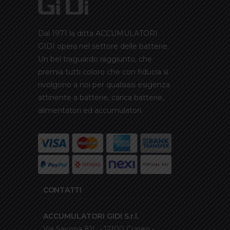
Dal 1971 la ditta ACCUMULATORI
GIDI opera nel settore delle batterie.
Un bel traguardo raggiunto, che
premia tutti coloro che con fiducia si
rivolgono a noi per qualsiasi esigenza
attinente a batterie, carica batterie,
alimentatori ed accumulatori.
CONTATTI
ACCUMULATORI GIDI S.r.l.
Via Savona 81L - 12100 Cuneo -