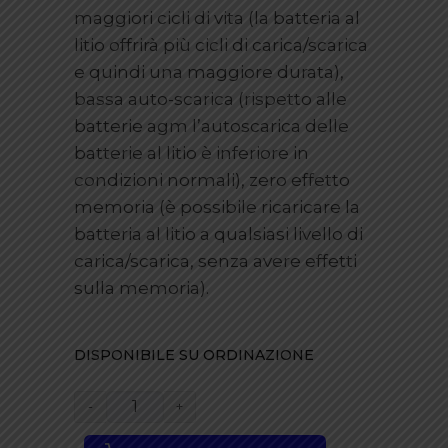
maggiori cicli di vita (la batteria al
litio offrirà più cicli di carica/scarica
e quindi una maggiore durata),
bassa auto-scarica (rispetto alle
batterie agm l’autoscarica delle
batterie al litio è inferiore in
condizioni normali), zero effetto
memoria (è possibile ricaricare la
batteria al litio a qualsiasi livello di
carica/scarica, senza avere effetti
sulla memoria).
DISPONIBILE SU ORDINAZIONE
BATTERIA
E-