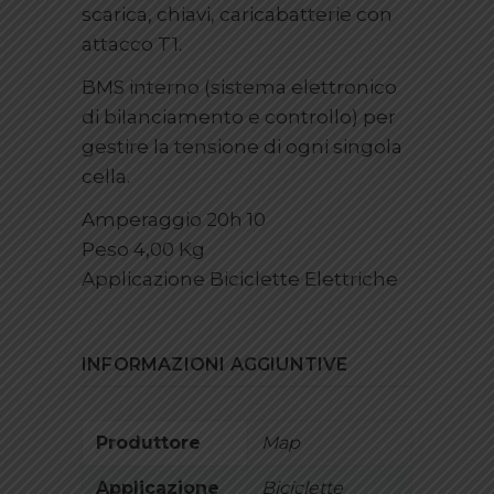
scarica, chiavi, caricabatterie con
attacco T1.
BMS interno (sistema elettronico
di bilanciamento e controllo) per
gestire la tensione di ogni singola
cella.
Amperaggio 20h 10
Peso 4,00 Kg
Applicazione Biciclette Elettriche
INFORMAZIONI AGGIUNTIVE
Produttore
Map
Applicazione
Biciclette