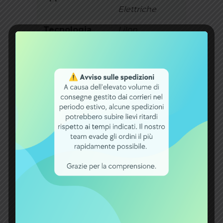
Elettriche
Tecnologia
LiIon
Voltaggio [V]
36V
Capacità [Ah]
14
Potenza [Wh]
360Wh
Montaggio
Sottosella
Compatibilità
Universale
Centinaia di
prodotti disponibili
Shop B2B per
offerte aziendali