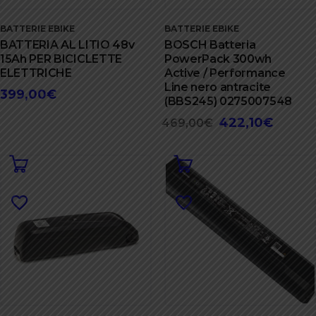
BATTERIE EBIKE
BATTERIE EBIKE
BATTERIA AL LITIO 48v
BOSCH Batteria
15Ah PER BICICLETTE
PowerPack 300wh
ELETTRICHE
Active / Performance
Line nero antracite
399,00
€
(BBS245) 0275007548
422,10
€
Il
Il
469,00
€
prezzo
prezzo
originale
attuale
era:
è:
469,00€.
422,10€