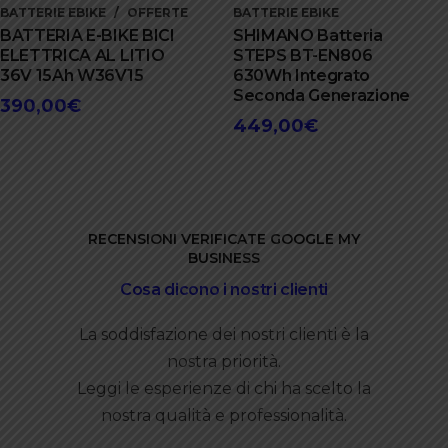
BATTERIE EBIKE
OFFERTE
BATTERIE EBIKE
BATTERIA E-BIKE BICI
SHIMANO Batteria
ELETTRICA AL LITIO
STEPS BT-EN806
36V 15Ah W36V15
630Wh Integrato
Seconda Generazione
390,00
€
449,00
€
RECENSIONI VERIFICATE GOOGLE MY
BUSINESS
Cosa dicono i nostri clienti
La soddisfazione dei nostri clienti è la
nostra priorità.
Leggi le esperienze di chi ha scelto la
nostra qualità e professionalità.