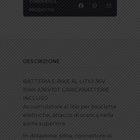
CONDIVIDO IL
PRODOTTO
DESCRIZIONE
BATTERIA E-BIKE AL LITIO 36V
10Ah A36V10T CARICABATTERIE
INCLUSO
Accumulatore al litio per biciclette
elettriche, attacco di scarica nella
parte superiore.
In dotazione: slitta, connettore di