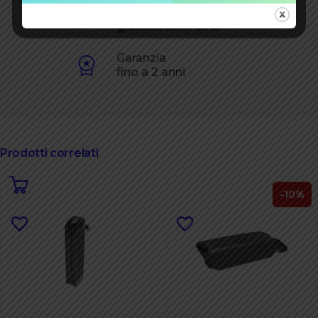
Spese spedizione
gratuite oltre 60€
Garanzia
fino a 2 anni
Prodotti correlati
-10%