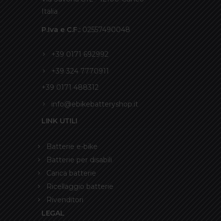
Italia
P.Iva e C.F.:
02557490048
+39 0171 692992
+39 324 7770911
+39 0171 488312
info@ebikebatteryshop.it
LINK UTILI
Batterie e-bike
Batterie per disabili
Carica batterie
Ricellaggio batterie
Rivenditori
LEGAL