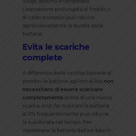
luogo asciutto e temperato.
L’esposizione prolungata al freddo o
al caldo eccessivo può ridurre
significativamente la durata della
batteria.
Evita le scariche
complete
A differenza delle vecchie batterie al
piombo, le batterie agli ioni di litio
non
necessitano di essere scaricate
completamente
prima di una nuova
ricarica. Anzi, far scaricare la batteria
al 0% frequentemente può ridurre
la sua durata nel tempo. Per
mantenere la batteria della e-bike in