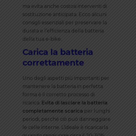
ma evita anche costosi interventi di
sostituzione anticipata. Ecco alcuni
consigli essenziali per preservare la
durata e l’efficienza della batteria
della tua e-bike.
Carica la batteria
correttamente
Uno degli aspetti più importanti per
mantenere la batteria in perfetta
forma è il corretto processo di
ricarica.
Evita di lasciare la batteria
completamente scarica
per lunghi
periodi, perché ciò può danneggiare
le celle interne. L’ideale è ricaricarla
quando raggiunge circa il 20-30%