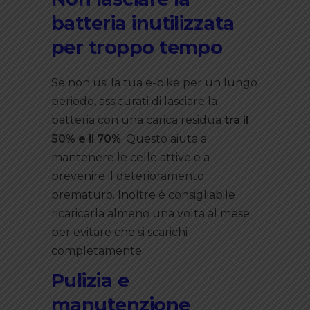
batteria inutilizzata
per troppo tempo
Se non usi la tua e-bike per un lungo
periodo, assicurati di lasciare la
batteria con una carica residua
tra il
50% e il 70%
. Questo aiuta a
mantenere le celle attive e a
prevenire il deterioramento
prematuro. Inoltre è consigliabile
ricaricarla almeno una volta al mese
per evitare che si scarichi
completamente.
Pulizia e
manutenzione