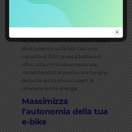
chiavi incluso, questa batteria si
blocca saldamente sul telaio della
bicicletta, garantendo la
massima
sicurezza
e prevenendo il furto della
batteria. La batteria al litio è leggera e
facile da rimuovere e caricare a casa o
direttamente sulla bici. Con una
capacità di 15Ah, questa batteria ti
offre un’autonomia eccezionale,
consentendoti di percorrere lunghe
distanze senza preoccuparti di
rimanere senza energia.
Massimizza
l’autonomia della tua
e-bike