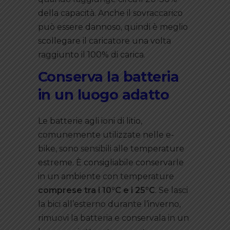
della capacità. Anche il sovraccarico
può essere dannoso, quindi è meglio
scollegare il caricatore una volta
raggiunto il 100% di carica.
Conserva la batteria
in un luogo adatto
Le batterie agli ioni di litio,
comunemente utilizzate nelle e-
bike, sono sensibili alle temperature
estreme. È consigliabile conservarle
in un ambiente con temperature
comprese tra i 10°C e i 25°C
. Se lasci
la bici all’esterno durante l’inverno,
rimuovi la batteria e conservala in un