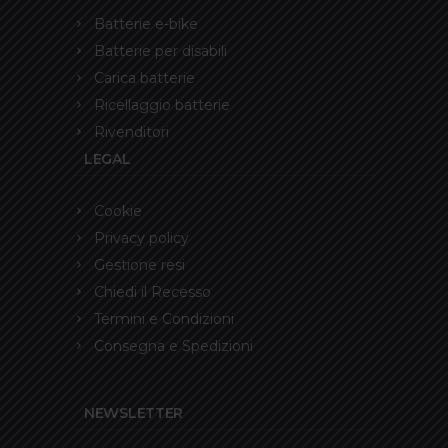
Batterie e-bike
Batterie per disabili
Carica batterie
Ricellaggio batterie
Rivenditori
LEGAL
Cookie
Privacy policy
Gestione resi
Chiedi il Recesso
Termini e Condizioni
Consegna e Spedizioni
NEWSLETTER