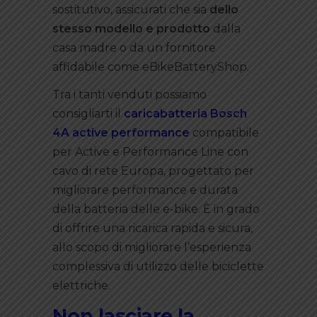
sostitutivo, assicurati che sia
dello
stesso modello e prodotto
dalla
casa madre o da un fornitore
affidabile come eBikeBatteryShop.
Tra i tanti venduti possiamo
consigliarti il
caricabatteria Bosch
4A active performance
compatibile
per Active e Performance Line con
cavo di rete Europa, progettato per
migliorare performance e durata
della batteria delle e-bike. È in grado
di offrire una ricarica rapida e sicura,
allo scopo di migliorare l’esperienza
complessiva di utilizzo delle biciclette
elettriche.
Non lasciare la