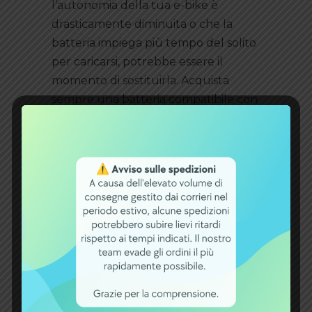
l’autonomia della tua e-bike è
drasticamente diminuita o che la
batteria impiega più tempo del solito
per caricarsi, potrebbe essere il
momento di sostituirla. Acquista
sempre una batteria compatibile con
il tuo modello di e-bike per garantire
sicurezza e prestazioni ottimali.
Da eBikeBatteryShop è disponibile
la
batteria al litio 48V-15AH Engwie
con celle Tesla 720Wh
, la soluzione
perfetta per gli appassionati di e-bike
che desiderano massima potenza e
affidabilità. Offre infatti prestazioni
eccezionali e un’esperienza di guida
senza pari. Con un lucchetto con