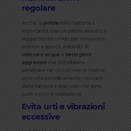
regolare
Anche la
pulizia
della batteria è
importante. Usa un panno asciutto o
leggermente umido per rimuovere
polvere e sporco, evitando di
utilizzare acqua o detergenti
aggressivi
che potrebbero
penetrare nei circuiti interni. Inoltre
controlla periodicamente i contatti
della batteria e assicurati che siano
puliti e privi di ossidazione.
Evita urti e vibrazioni
eccessive