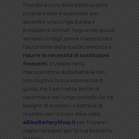
Prendersi cura della batteria della
propria e-bike è essenziale per
garantire una lunga durata e
prestazioni ottimali. Seguendo questi
semplici consigli, potrai massimizzare
l’autonomia della tua bici elettrica e
ridurre la necessità di sostituzioni
frequenti
. Investire nella
manutenzione della batteria non
solo migliora la tua esperienza di
guida, ma ti permette anche di
risparmiare nel lungo periodo. Se hai
bisogno di accessori o batterie di
ricambio per la tua e-bike, visita
eBikeBatteryShop.it
per trovare i
migliori prodotti per la tua bicicletta