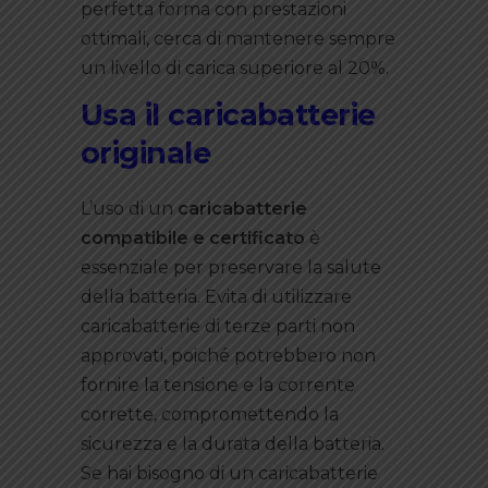
perfetta forma con prestazioni
ottimali, cerca di mantenere sempre
un livello di carica superiore al 20%.
Usa il caricabatterie
originale
L’uso di un
caricabatterie
compatibile e certificato
è
essenziale per preservare la salute
della batteria. Evita di utilizzare
caricabatterie di terze parti non
approvati, poiché potrebbero non
fornire la tensione e la corrente
corrette, compromettendo la
sicurezza e la durata della batteria.
Se hai bisogno di un caricabatterie