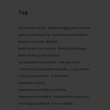
Tag
autonomia ebike
Batteria aggiuntiva e-bike
batteria ecologiche
batteria monopattino
batteria scooter disabili
batterie per carrozzine
Bosh dual battery
Bosh ebike power station
caricabatterie portatile
charger Bosh
come ricaricare batteria ebike
costo ebike
e-bike per bambini
e-mobility
extender battery
manutenzione batteria e-bike
manutenzione ebike
monopattino elettrico
ricellaggio batterie
tour in ebike