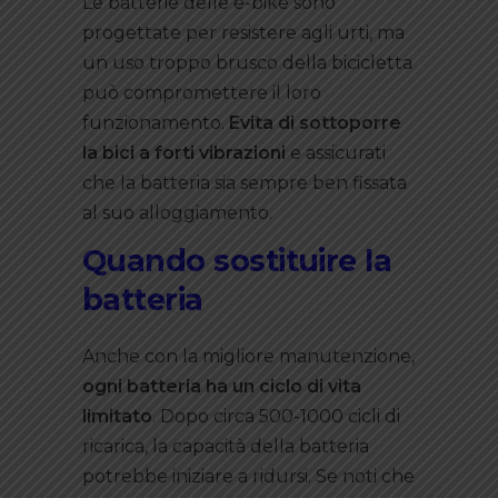
Le batterie delle e-bike sono
progettate per resistere agli urti, ma
un uso troppo brusco della bicicletta
può compromettere il loro
funzionamento.
Evita di sottoporre
la bici a forti vibrazioni
e assicurati
che la batteria sia sempre ben fissata
al suo alloggiamento.
Quando sostituire la
batteria
Anche con la migliore manutenzione,
ogni batteria ha un ciclo di vita
limitato
. Dopo circa 500-1000 cicli di
ricarica, la capacità della batteria
potrebbe iniziare a ridursi. Se noti che