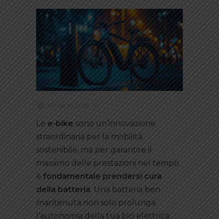
10 Marzo 2025
Le
e-bike
sono un’innovazione
straordinaria per la mobilità
sostenibile, ma per garantire il
massimo delle prestazioni nel tempo
è
fondamentale prendersi cura
della batteria
. Una batteria ben
mantenuta non solo prolunga
l’autonomia della tua bici elettrica,