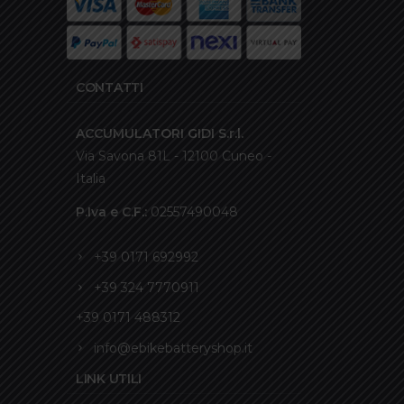
CONTATTI
ACCUMULATORI GIDI S.r.l.
Via Savona 81L - 12100 Cuneo -
Italia
P.Iva e C.F.:
02557490048
+39 0171 692992
+39 324 7770911
+39 0171 488312
info@ebikebatteryshop.it
LINK UTILI