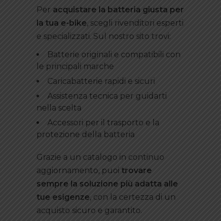
Per
acquistare la batteria giusta per
la tua e-bike
, scegli rivenditori esperti
e specializzati. Sul nostro sito trovi:
Batterie originali e compatibili con
le principali marche
Caricabatterie rapidi e sicuri
Assistenza tecnica per guidarti
nella scelta
Accessori per il trasporto e la
protezione della batteria
Grazie a un catalogo in continuo
aggiornamento, puoi
trovare
sempre la soluzione più adatta alle
tue esigenze
, con la certezza di un
acquisto sicuro e garantito.