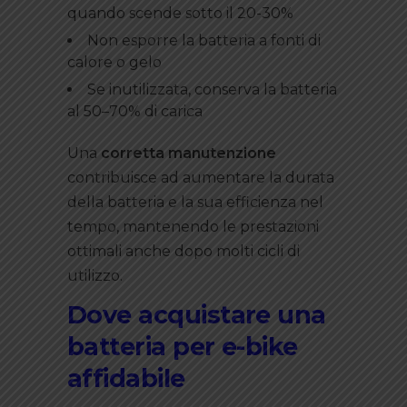
quando scende sotto il 20-30%
Non esporre la batteria a fonti di
calore o gelo
Se inutilizzata, conserva la batteria
al 50–70% di carica
Una
corretta manutenzione
contribuisce ad aumentare la durata
della batteria e la sua efficienza nel
tempo, mantenendo le prestazioni
ottimali anche dopo molti cicli di
utilizzo.
Dove acquistare una
batteria per e-bike
affidabile