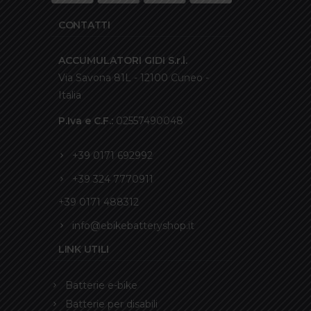
CONTATTI
ACCUMULATORI GIDI S.r.l.
Via Savona 81L - 12100 Cuneo -
Italia
P.Iva e C.F.:
02557490048
+39 0171 692992
+39 324 7770911
+39 0171 488312
info@ebikebatteryshop.it
LINK UTILI
Batterie e-bike
Batterie per disabili