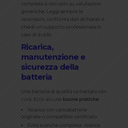
complete e non solo su valutazioni
generiche. Leggi sempre le
recensioni, confronta dati dichiarati e
chiedi un supporto professionale in
caso di dubbi.
Ricarica,
manutenzione e
sicurezza della
batteria
Una batteria di qualità va trattata con
cura. Ecco alcune
buone pratiche
:
Ricarica con caricabatterie
originale o compatibile certificato
Evita scariche complete: ricarica