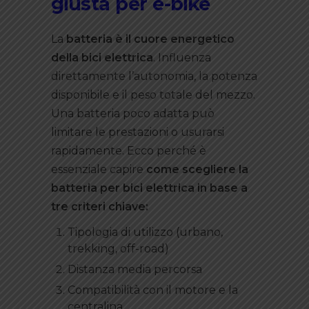
giusta per e-bike
La
batteria è il cuore energetico
della bici elettrica
. Influenza
direttamente l’autonomia, la potenza
disponibile e il peso totale del mezzo.
Una batteria poco adatta può
limitare le prestazioni o usurarsi
rapidamente. Ecco perché è
essenziale capire
come scegliere la
batteria per bici elettrica in base a
tre criteri chiave:
Tipologia di utilizzo (urbano,
trekking, off-road)
Distanza media percorsa
Compatibilità con il motore e la
centralina