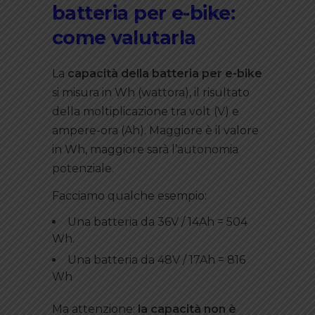
batteria per e-bike:
come valutarla
La
capacità della batteria per e-bike
si misura in Wh (wattora), il risultato
della moltiplicazione tra volt (V) e
ampere-ora (Ah). Maggiore è il valore
in Wh, maggiore sarà l’autonomia
potenziale.
Facciamo qualche esempio:
Una batteria da 36V / 14Ah = 504
Wh.
Una batteria da 48V / 17Ah = 816
Wh
Ma attenzione:
la capacità non è