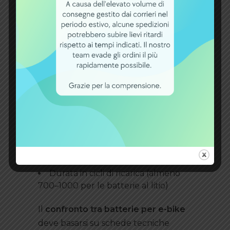
confrontarle
Per identificare le
migliori batterie
per e-bike
, non fermarti solo al
prezzo. Ecco
cosa valutare
Capacità e autonomia effettiva
Peso totale
Affidabilità del brand
Presenza di BMS (Battery
Management System) per la
sicurezza
Durata in cicli di ricarica (almeno
700–1000 per le batterie al litio)
Il
confronto tra batterie per e-bike
deve basarsi su schede tecniche