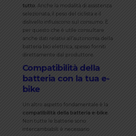
tutto
. Anche la modalità di assistenza
selezionata, il peso del ciclista e il
dislivello influiscono sul consumo. È
per questo che è utile consultare
anche dati relativi all’autonomia della
batteria bici elettrica, spesso forniti
direttamente dal produttore.
Compatibilità della
batteria con la tua e-
bike
Un altro aspetto fondamentale è la
compatibilità della batteria e-bike
.
Non tutte le batterie sono
intercambiabili: è necessario