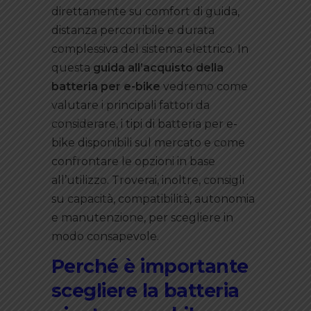
direttamente su comfort di guida,
distanza percorribile e durata
complessiva del sistema elettrico. In
questa
guida all’acquisto della
batteria per e-bike
vedremo come
valutare i principali fattori da
considerare, i tipi di batteria per e-
bike disponibili sul mercato e come
confrontare le opzioni in base
all’utilizzo. Troverai, inoltre, consigli
su capacità, compatibilità, autonomia
e manutenzione, per scegliere in
modo consapevole.
Perché è importante
scegliere la batteria