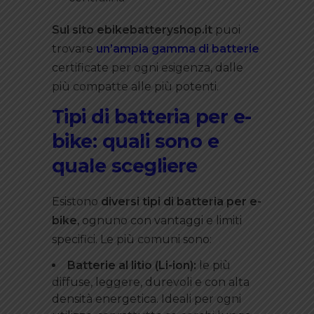
Sul sito ebikebatteryshop.it
puoi
trovare
un’ampia gamma di batterie
certificate per ogni esigenza, dalle
più compatte alle più potenti.
Tipi di batteria per e-
bike: quali sono e
quale scegliere
Esistono
diversi tipi di batteria per e-
bike
, ognuno con vantaggi e limiti
specifici. Le più comuni sono:
Batterie al litio (Li-ion):
le più
diffuse, leggere, durevoli e con alta
densità energetica. Ideali per ogni