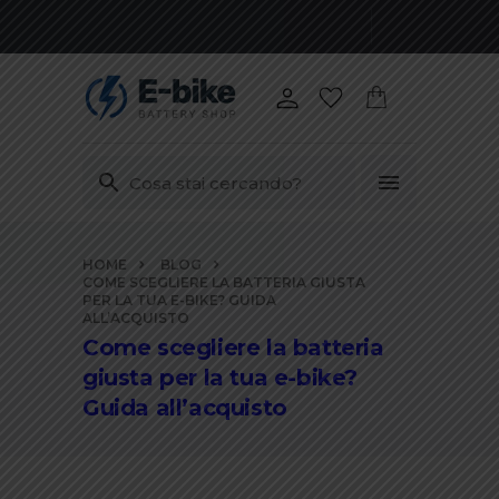
Vai
HOME
BLOG
ai
COME SCEGLIERE LA BATTERIA GIUSTA
contenuti
PER LA TUA E-BIKE? GUIDA
ALL’ACQUISTO
Come scegliere la batteria
giusta per la tua e-bike?
Guida all’acquisto