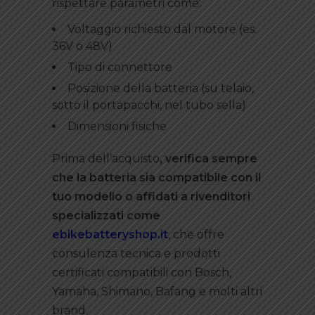
rispettare parametri come:
Voltaggio richiesto dal motore (es.
36V o 48V)
Tipo di connettore
Posizione della batteria (su telaio,
sotto il portapacchi, nel tubo sella)
Dimensioni fisiche
Prima dell’acquisto
, verifica sempre
che la batteria sia compatibile con il
tuo modello o affidati a rivenditori
specializzati come
ebikebatteryshop.it
, che offre
consulenza tecnica e prodotti
certificati compatibili con Bosch,
Yamaha, Shimano, Bafang e molti altri
brand.