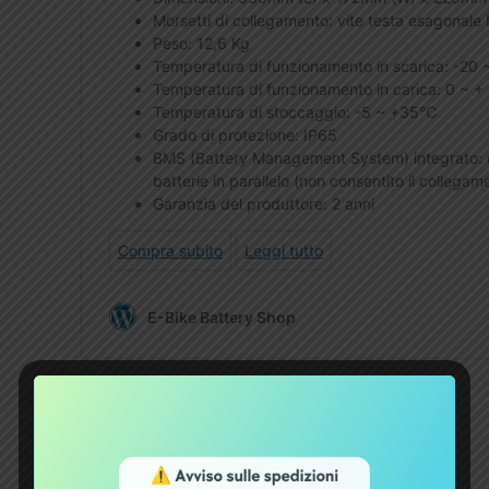
Migliori batterie per
e-bike: come