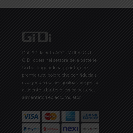
Dal 1971 la ditta ACCUMULATORI
GIDI opera nel settore delle batterie.
Un bel traguardo raggiunto, che
premia tutti coloro che con fiducia si
rivolgono a noi per qualsiasi esigenza
attinente a batterie, carica batterie,
alimentatori ed accumulatori.