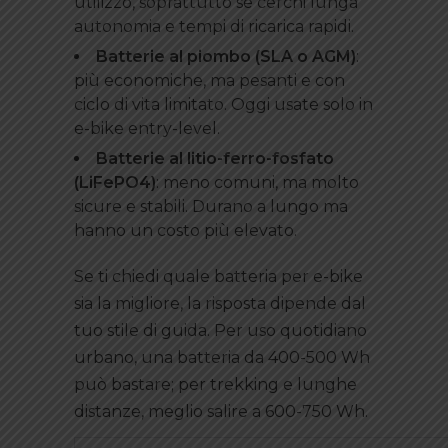
utilizzo, soprattutto se cerchi lunga
autonomia e tempi di ricarica rapidi.
Batterie al piombo (SLA o AGM)
:
più economiche, ma pesanti e con
ciclo di vita limitato. Oggi usate solo in
e-bike entry-level.
Batterie al litio-ferro-fosfato
(LiFePO4)
: meno comuni, ma molto
sicure e stabili. Durano a lungo ma
hanno un costo più elevato.
Se ti chiedi quale batteria per e-bike
sia la migliore, la risposta dipende dal
tuo stile di guida. Per uso quotidiano
urbano, una batteria da 400-500 Wh
può bastare; per trekking e lunghe
distanze, meglio salire a 600-750 Wh.