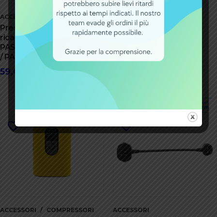
ACCESSORI
ACCESSORI
Presa di ricarica di
Set di viti PowerMore
ricambio per Yamaha
250 (BBP362Y)
PASB5 / PASC5 / PASB2
EB1210005K
/ PASC2 (HR30)
3,50
€
59,00
€
-25%
ACCESSORI
COMPRESSORI
ACCESSORI