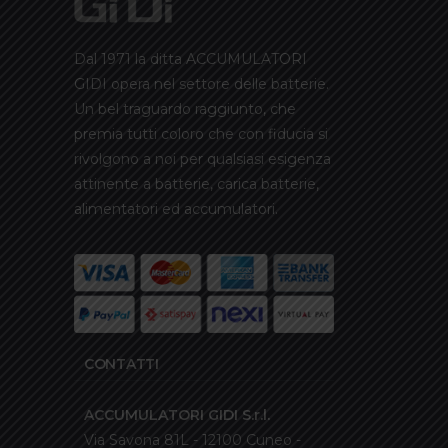
Dal 1971 la ditta ACCUMULATORI
GIDI opera nel settore delle batterie.
Un bel traguardo raggiunto, che
premia tutti coloro che con fiducia si
rivolgono a noi per qualsiasi esigenza
attinente a batterie, carica batterie,
alimentatori ed accumulatori.
CONTATTI
ACCUMULATORI GIDI S.r.l.
Via Savona 81L - 12100 Cuneo -