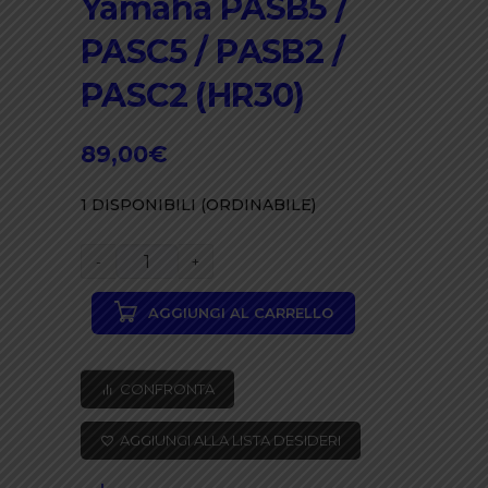
Yamaha PASB5 /
PASC5 / PASB2 /
PASC2 (HR30)
89,00
€
1 DISPONIBILI (ORDINABILE)
Spina
di
AGGIUNGI AL CARRELLO
ricarica
di
ricambio
CONFRONTA
per
Yamaha
AGGIUNGI ALLA LISTA DESIDERI
PASB5