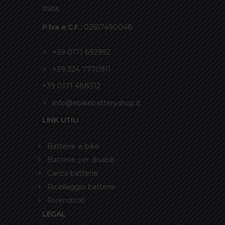
Italia
P.Iva e C.F.:
02557490048
+39 0171 692992
+39 324 7770911
+39 0171 488312
info@ebikebatteryshop.it
LINK UTILI
Batterie e-bike
Batterie per disabili
Carica batterie
Ricellaggio batterie
Rivenditori
LEGAL