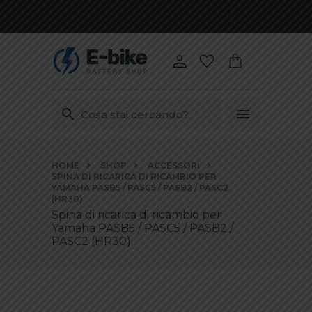
Vai
HOME
SHOP
ACCESSORI
ai
SPINA DI RICARICA DI RICAMBIO PER
contenuti
YAMAHA PASB5 / PASC5 / PASB2 / PASC2
(HR30)
Spina di ricarica di ricambio per
Yamaha PASB5 / PASC5 / PASB2 /
PASC2 (HR30)