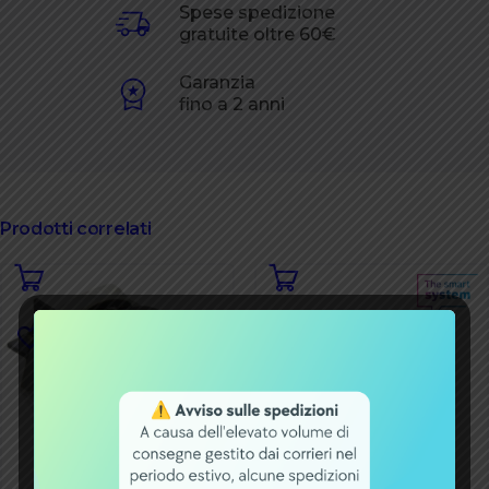
Spese spedizione
gratuite oltre 60€
Garanzia
fino a 2 anni
Prodotti correlati