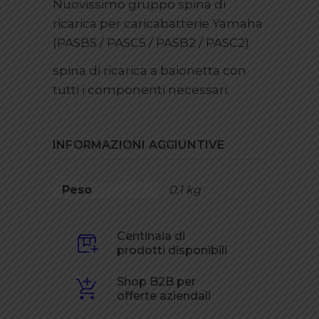
Nuovissimo gruppo spina di
ricarica per caricabatterie Yamaha
(PASB5 / PASC5 / PASB2 / PASC2)
spina di ricarica a baionetta con
tutti i componenti necessari.
INFORMAZIONI AGGIUNTIVE
Peso
0,1 kg
Centinaia di
prodotti disponibili
Shop B2B per
offerte aziendali