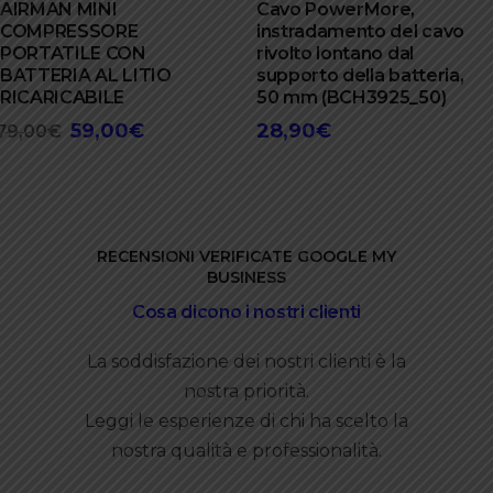
AIRMAN MINI
Cavo PowerMore,
COMPRESSORE
instradamento del cavo
PORTATILE CON
rivolto lontano dal
BATTERIA AL LITIO
supporto della batteria,
RICARICABILE
50 mm (BCH3925_50)
59,00
€
28,90
€
Il
Il
79,00
€
prezzo
prezzo
originale
attuale
era:
è:
79,00€.
59,00€.
RECENSIONI VERIFICATE GOOGLE MY
BUSINESS
Cosa dicono i nostri clienti
La soddisfazione dei nostri clienti è la
nostra priorità.
Leggi le esperienze di chi ha scelto la
nostra qualità e professionalità.