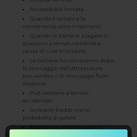
Accessibilità limitata
Quando il tempo e la
convenienza sono importanti
Quando le batterie allagate si
guastano prematuramente a
causa di cure improprie
Le batterie funzioneranno dopo
lo stoccaggio dell’attrezzatura
pre-vendita o lo stoccaggio fuori
stagione
Può resistere a terreni
accidentati
Ambienti freddi: meno
probabilità di gelare
Nessun gas rilasciato con il
corretto funzionamento