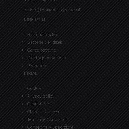
+39 0171 488312
info@ebikebatteryshop.it
LINK UTILI
Batterie e-bike
Batterie per disabili
Carica batterie
Ricellaggio batterie
Rivenditori
LEGAL
Cookie
Privacy policy
Gestione resi
Chiedi il Recesso
Termini e Condizioni
Consegna e Spedizioni