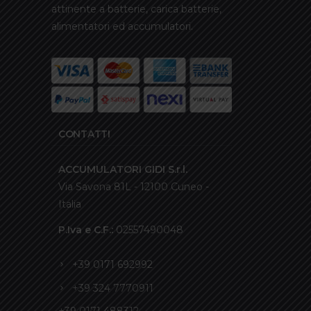
attinente a batterie, carica batterie,
alimentatori ed accumulatori.
CONTATTI
ACCUMULATORI GIDI S.r.l.
Via Savona 81L - 12100 Cuneo -
Italia
P.Iva e C.F.:
02557490048
+39 0171 692992
+39 324 7770911