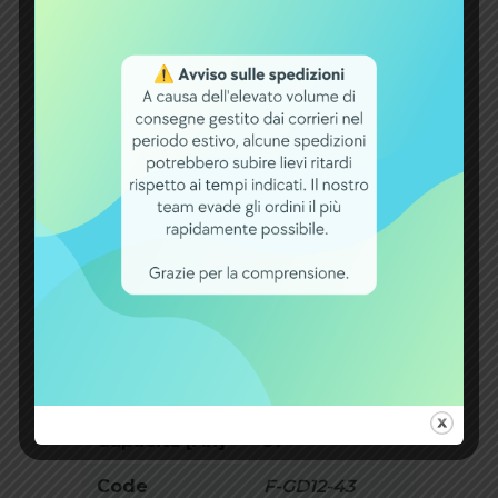
Può essere utilizzato vicino a
persone e apparecchiature
sensibili
Conformità normativa: scuole,
ospedali, aeroporti, ecc
Installazioni in spazi ristretti
INFORMAZIONI AGGIUNTIVE
Peso
10 kg
Dimensioni
26,8 × 7,7 × 17
cm
Capacità [Ah]
37
Code
F-GD12-43