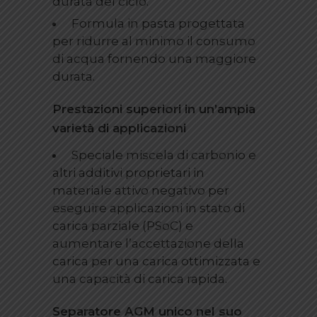
durata del ciclo.
Formula in pasta progettata
per ridurre al minimo il consumo
di acqua fornendo una maggiore
durata.
Prestazioni superiori in un’ampia
varietà di applicazioni
Speciale miscela di carbonio e
altri additivi proprietari in
materiale attivo negativo per
eseguire applicazioni in stato di
carica parziale (PSoC) e
aumentare l’accettazione della
carica per una carica ottimizzata e
una capacità di carica rapida.
Separatore AGM unico nel suo