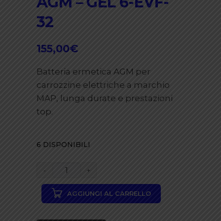
AGM – GEL 6-EVF-
32
155,00
€
Batteria ermetica AGM per
carrozzine elettriche a marchio
MAP, lunga durate e prestazioni
top.
6 DISPONIBILI
MAP
BEVF
AGGIUNGI AL CARRELLO
32
12V