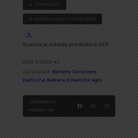
43AH
CONFRONTA
BATTERIA
AGM
AGGIUNGI ALLA LISTA DESIDERI
-
GEL
6-
Scarica la scheda prodotto in PDF
EVF-
32
COD:
F-GD12-43
quantità
CATEGORIE:
Batterie Carrozzine
Elettriche
,
Batterie Ermetiche Agm
CONDIVIDO IL
PRODOTTO