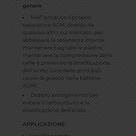
genere
MAP produce il proprio
separatore AGM, diverso da
qualsiasi altro sul mercato, per
abbassare la resistenza interna,
mantenere bagnate le piastre,
mantenere la compressione delle
celle e prevenire la stratificazione
dell’acido (una delle principali
cause di guasto nelle batterie
AGM).
Doppio avvolgimento per
evitare il cortocircuito e la
stratificazione dell’acido
APPLICAZIONE:
Località remote