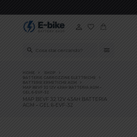
Vai
HOME
SHOP
ai
BATTERIE CARROZZINE ELETTRICHE
contenuti
BATTERIE ERMETICHE AGM
MAP BEVF 32 12V 43AH BATTERIA AGM –
GEL 6-EVF-32
MAP BEVF 32 12V 43AH BATTERIA
AGM – GEL 6-EVF-32