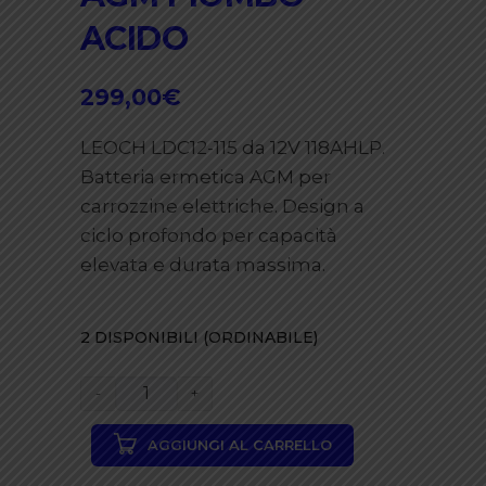
ACIDO
299,00
€
LEOCH LDC12-115 da 12V 118AHLP.
Batteria ermetica AGM per
carrozzine elettriche. Design a
ciclo profondo per capacità
elevata e durata massima.
2 DISPONIBILI (ORDINABILE)
LEOCH
LDC12-
AGGIUNGI AL CARRELLO
115-
G31-