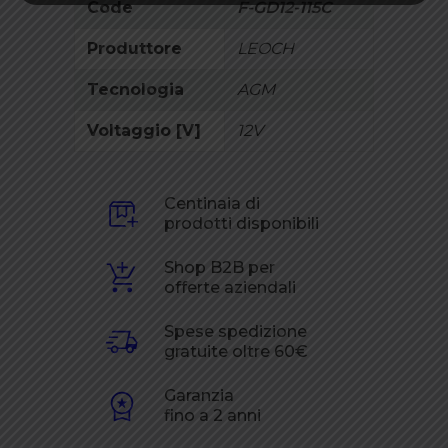
Code
F-GD12-115C
Produttore
LEOCH
Tecnologia
AGM
Voltaggio [V]
12V
Centinaia di
prodotti disponibili
Shop B2B per
offerte aziendali
Spese spedizione
gratuite oltre 60€
Garanzia
fino a 2 anni