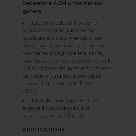
Separatore AGM unico nel suo
genere
Leoch produce il proprio
separatore AGM, diverso da
qualsiasi altro sul mercato, per
abbassare la resistenza interna,
mantenere bagnate le piastre,
mantenere la compressione delle
celle e prevenire la stratificazione
dell’acido (una delle principali
cause di guasto nelle batterie
AGM).
Doppio avvolgimento per
evitare il cortocircuito e la
stratificazione dell’acido
APPLICAZIONE: