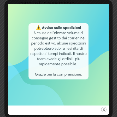
corretto funzionamento
Può essere utilizzato vicino a
persone e apparecchiature
sensibili
Conformità normativa: scuole,
ospedali, aeroporti, ecc
Installazioni in spazi ristretti
INFORMAZIONI AGGIUNTIVE
Peso
31,4 kg
Dimensioni
33 × 17,3 × 22
cm
Capacità [Ah]
118 Ah