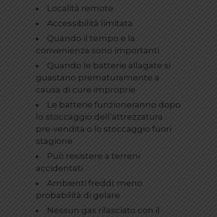
Località remote
Accessibilità limitata
Quando il tempo e la
convenienza sono importanti
Quando le batterie allagate si
guastano prematuramente a
causa di cure improprie
Le batterie funzioneranno dopo
lo stoccaggio dell’attrezzatura
pre-vendita o lo stoccaggio fuori
stagione
Può resistere a terreni
accidentati
Ambienti freddi: meno
probabilità di gelare
Nessun gas rilasciato con il