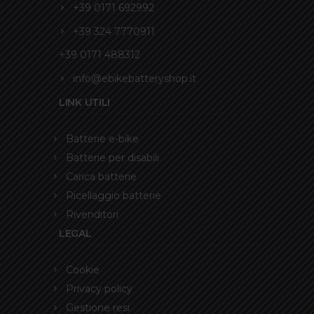
+39 0171 692992
+39 324 7770911
+39 0171 488312
info@ebikebatteryshop.it
LINK UTILI
Batterie e-bike
Batterie per disabili
Carica batterie
Ricellaggio batterie
Rivenditori
LEGAL
Cookie
Privacy policy
Gestione resi