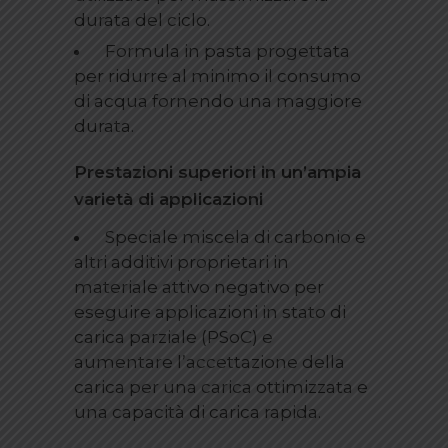
durata del ciclo.
Formula in pasta progettata
per ridurre al minimo il consumo
di acqua fornendo una maggiore
durata.
Prestazioni superiori in un’ampia
varietà di applicazioni
Speciale miscela di carbonio e
altri additivi proprietari in
materiale attivo negativo per
eseguire applicazioni in stato di
carica parziale (PSoC) e
aumentare l’accettazione della
carica per una carica ottimizzata e
una capacità di carica rapida.