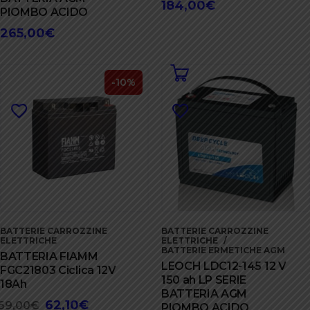
184,00
€
PIOMBO ACIDO
265,00
€
-10%
BATTERIE CARROZZINE
BATTERIE CARROZZINE
ELETTRICHE
ELETTRICHE
BATTERIE ERMETICHE AGM
BATTERIA FIAMM
LEOCH LDC12-145 12 V
FGC21803 Ciclica 12V
150 ah LP SERIE
18Ah
BATTERIA AGM
62,10
€
Il
Il
69,00
€
PIOMBO ACIDO