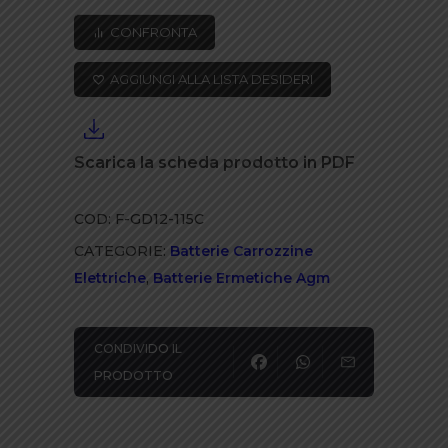
T
CONFRONTA
12
V
AGGIUNGI ALLA LISTA DESIDERI
118
ah
LP
Scarica la scheda prodotto in PDF
SERIE
BATTERIA
COD:
F-GD12-115C
AGM
CATEGORIE:
Batterie Carrozzine
PIOMBO
Elettriche
,
Batterie Ermetiche Agm
ACIDO
quantità
CONDIVIDO IL
PRODOTTO