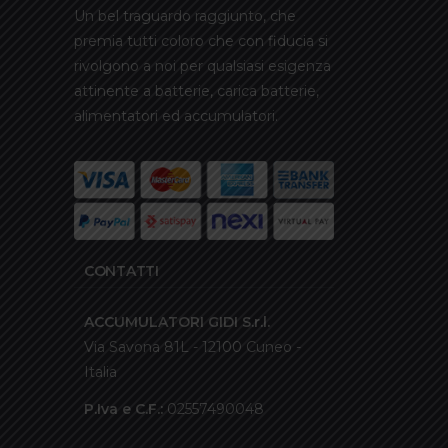
Un bel traguardo raggiunto, che
premia tutti coloro che con fiducia si
rivolgono a noi per qualsiasi esigenza
attinente a batterie, carica batterie,
alimentatori ed accumulatori.
CONTATTI
ACCUMULATORI GIDI S.r.l.
Via Savona 81L - 12100 Cuneo -
Italia
P.Iva e C.F.:
02557490048