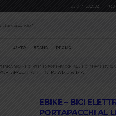
+39 0171 692992
+39
I
USATO
BRAND
PROMO
LETTRICA RICAMBIO INTERNO PORTAPACCHI AL LITIO IP36V12 36V 12 
ORTAPACCHI AL LITIO IP36V12 36V 12 AH
EBIKE – BICI ELET
PORTAPACCHI AL LI