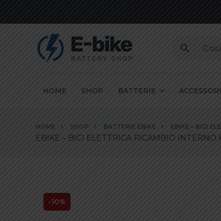
HOME
SHOP
BATTERIE
ACCESSOR
Vai
HOME
SHOP
BATTERIE EBIKE
EBIKE – BICI E
ai
EBIKE – BICI ELETTRICA RICAMBIO INTERNO P
contenuti
-10%