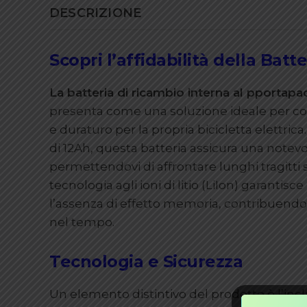
DESCRIZIONE
Scopri l’affidabilità della Batt
La batteria di ricambio interna al pportapac
presenta come una soluzione ideale per co
e duraturo per la propria bicicletta elettric
di 12Ah, questa batteria assicura una notev
permettendovi di affrontare lunghi tragitti 
tecnologia agli ioni di litio (LiIon) garantis
l’assenza di effetto memoria, contribuendo
nel tempo.
Tecnologia e Sicurezza
Un elemento distintivo del prodotto è l’inc