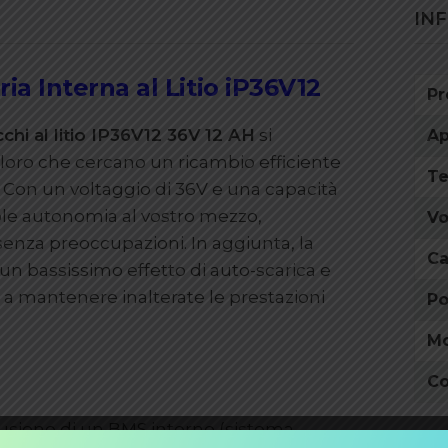
IN
eria Interna al Litio iP36V12
Pr
chi al litio IP36V12 36V 12 AH
si
Ap
loro che cercano un ricambio efficiente
Te
a. Con un voltaggio di 36V e una capacità
ole autonomia al vostro mezzo,
Vo
senza preoccupazioni. In aggiunta, la
Ca
ce un bassissimo effetto di auto-scarica e
 a mantenere inalterate le prestazioni
Po
Mo
Co
lusione di un BMS interno (sistema