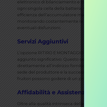
elettronico di bilanciamento e controllo), il
ogni singola cella della batteria. Questo s
efficienza dell’accumulatore ma contribuis
monitorando costantemente le condizioni
eventuali disfunzioni.
Servizi Aggiuntivi
L’opzione RITIRO E MONTAGGIO offerta dal 
aggiunto significativo. Questo servizio preved
direttamente all’indirizzo fornito dal client
sede del produttore e la successiva spedizio
fruitori possono godere di un processo di so
Affidabilità e Assistenza
Oltre alla qualità intrinseca della batteria,