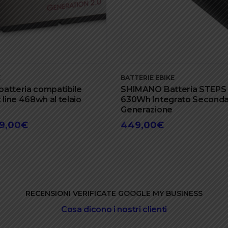
E
BATTERIE EBIKE
 batteria compatibile
SHIMANO Batteria STEPS
 line 468wh al telaio
630Wh Integrato Second
Generazione
9,00
€
449,00
€
Il
zzo
prezzo
inale
attuale
è:
,00€.
449,00€.
RECENSIONI VERIFICATE GOOGLE MY BUSINESS
Cosa dicono i nostri clienti