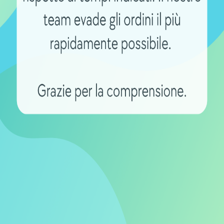
perienza di acquisto esemplare. Con
a per ordini superiori a 60€, un servizio di
zioni di pagamento sicure, l’acquisto di
 senza rischi. I tecnici dell’azienda sono
endita, confermando l’attenzione verso la
nterna di Ricambio per
fidabile e potente per il portapacchi al
ideale. Con la sua compatibilità, capacità
a batteria ti offre la tranquillità di
esti nella Batteria Interna di Ricambio per
esplorare nuovi percorsi con fiducia e