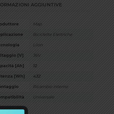
FORMAZIONI AGGIUNTIVE
oduttore
Map
plicazione
Biciclette Elettriche
cnologia
LiIon
ltaggio [V]
36V
pacità [Ah]
12
tenza [Wh]
432
ntaggio
Ricambio interno
mpatibilità
Universale