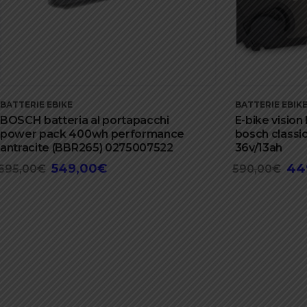
BATTERIE EBIKE
BATTERIE EBIK
BOSCH batteria al portapacchi
E-bike vision
power pack 400wh performance
bosch classic
antracite (BBR265) 0275007522
36v/13ah
549,00
€
44
Il
Il
Il
695,00
€
590,00
€
prezzo
prezzo
pre
originale
attuale
orig
era:
è:
era:
695,00€.
549,00€.
590