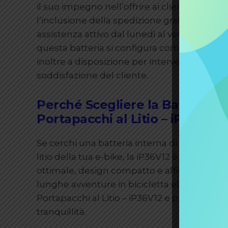
il suo impegno nell’offrire ai clienti un’es
l’inclusione della spedizione gratuita in Itali
assistenza attivo dal lunedì al venerdì e op
questa batteria si configura come una scelta
inoltre a disposizione per interventi post-v
soddisfazione del cliente.
Perché Scegliere la Batteria I
Portapacchi al Litio – iP36V12
Se cerchi una batteria interna di ricambio af
litio della tua e-bike, la iP36V12 è la scelta 
ottimale, design compatto e affidabilità, quest
lunghe avventure in bicicletta elettrica. Inv
Portapacchi al Litio – iP36V12 e preparati a 
tranquillità.