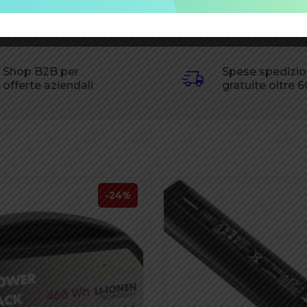
Shop B2B per
Spese spedizi
offerte aziendali
gratuite oltre 
-24%