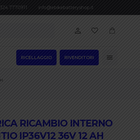
 324 7770911
info@ebikebatteryshop.it
RICELLAGGIO
RIVENDITORI
AH
TRICA RICAMBIO INTERNO
TIO IP36V12 36V 12 AH