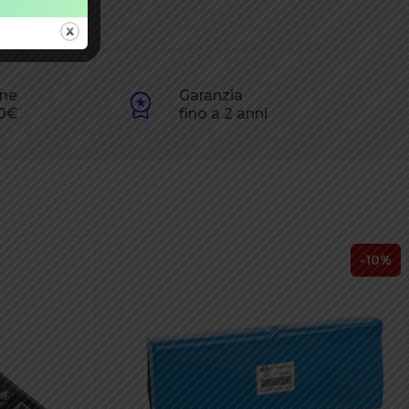
one
Garanzia
60€
fino a 2 anni
-10%