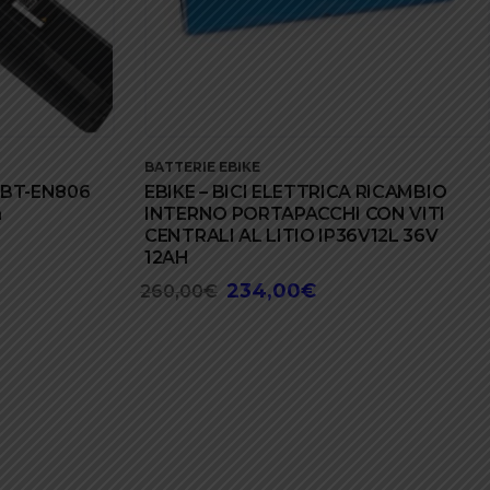
BATTERIE EBIKE
 BT-EN806
EBIKE – BICI ELETTRICA RICAMBIO
a
INTERNO PORTAPACCHI CON VITI
CENTRALI AL LITIO IP36V12L 36V
12AH
234,00
€
Il
Il
260,00
€
prezzo
prezzo
originale
attuale
era:
è:
260,00€.
234,00€.