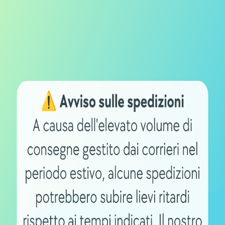
 quale ha lo scopo di gestire la tensione di
istema assicura non solo una maggiore
ce anche a salvaguardare la sicurezza,
 di funzionamento e prevenendo
produttore rappresenta un valore
e il ritiro della vecchia batteria
e, il montaggio della nuova unità presso la
ne al cliente. Grazie a questa comodità, i
stituzione fluido e senza interruzioni.
 l’azienda produttrice Map si distingue per