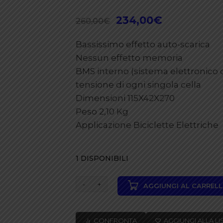
Il
234,00
€
Il
260,00
€
prezzo
prezzo
Bassissimo effetto auto-scarica
originale
attuale
Nessun effetto memoria
era:
è:
BMS interno (sistema elettronico d
260,00€.
234,00€.
tensione di ogni singola cella
Dimensioni 115X42X270
Peso 2,10 Kg
Applicazione Biciclette Elettriche
1 DISPONIBILI
EBIKE
AGGIUNGI AL CARREL
-
BICI
CONFRONTA
AGGIUNGI ALLA LI