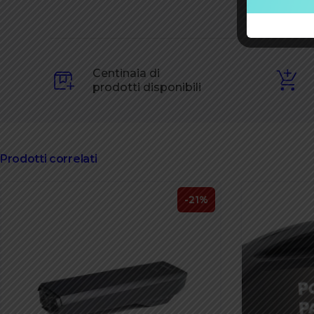
Centinaia di
prodotti disponibili
Prodotti correlati
-21%