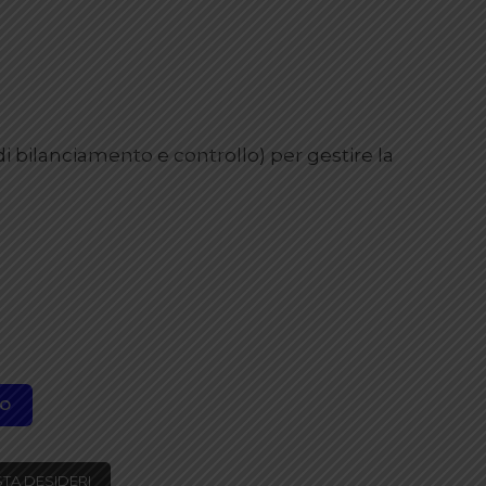
i bilanciamento e controllo) per gestire la
LO
STA DESIDERI