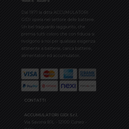
Dal 1971 la ditta ACCUMULATORI
GIDI opera nel settore delle batterie.
Un bel traguardo raggiunto, che
premia tutti coloro che con fiducia si
rivolgono a noi per qualsiasi esigenza
attinente a batterie, carica batterie,
alimentatori ed accumulatori.
CONTATTI
ACCUMULATORI GIDI S.r.l.
Via Savona 81L - 12100 Cuneo -