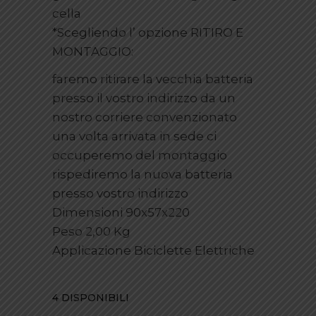
cella
*Scegliendo l’ opzione RITIRO E
MONTAGGIO:
faremo ritirare la vecchia batteria
presso il vostro indirizzo da un
nostro corriere convenzionato
una volta arrivata in sede ci
occuperemo del montaggio
rispediremo la nuova batteria
presso vostro indirizzo
Dimensioni 90x57x220
Peso 2,00 Kg
Applicazione Biciclette Elettriche
4 DISPONIBILI