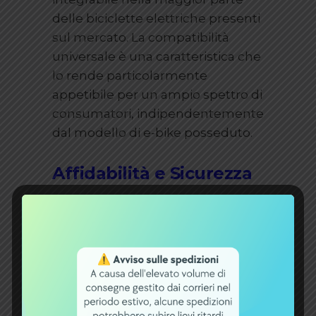
delle biciclette elettriche presenti
sul mercato. La compatibilità
universale è una caratteristica che
lo rende particolarmente
appetibile per un ampio spettro di
consumatori, indipendentemente
dal modello di e-bike posseduto.
Affidabilità e Sicurezza
L’azienda sottolinea l’importanza
della qualità e della sicurezza dei
suoi prodotti. Ogni batteria viene
sottoposta a rigorosi test di
controllo prima di essere messa in
vendita, per verificare che rispetti