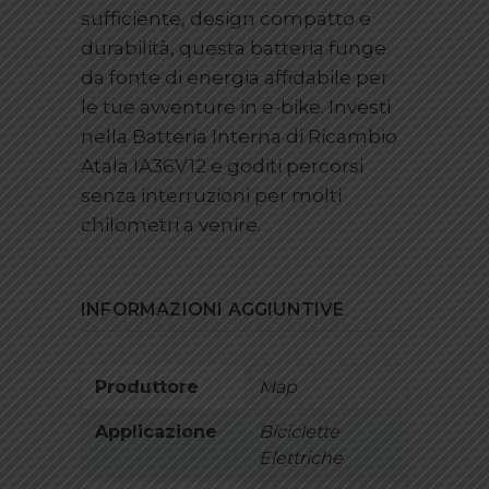
sufficiente, design compatto e
durabilità, questa batteria funge
da fonte di energia affidabile per
le tue avventure in e-bike. Investi
nella Batteria Interna di Ricambio
Atala IA36V12 e goditi percorsi
senza interruzioni per molti
chilometri a venire.
INFORMAZIONI AGGIUNTIVE
Produttore
Map
Applicazione
Biciclette
Elettriche