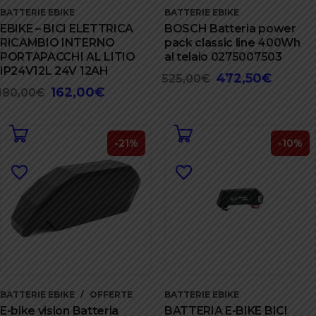
BATTERIE EBIKE
BATTERIE EBIKE
EBIKE – BICI ELETTRICA
BOSCH Batteria power
RICAMBIO INTERNO
pack classic line 400Wh
PORTAPACCHI AL LITIO
al telaio 0275007503
IP24V12L 24V 12AH
472,50
€
Il
Il
525,00
€
162,00
€
Il
Il
180,00
€
prezzo
prezzo
prezzo
prezzo
originale
attuale
originale
attuale
era:
è:
era:
è:
-21%
-10%
525,00€.
472,50€
180,00€.
162,00€.
BATTERIE EBIKE
OFFERTE
BATTERIE EBIKE
E-bike vision Batteria
BATTERIA E-BIKE BICI