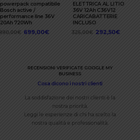
powerpack compatibile
ELETTRICA AL LITIO
Bosch active /
36V 12Ah C36V12
performance line 36V
CARICABATTERIE
20Ah 720Wh
INCLUSO
699,00
€
292,50
€
Il
Il
Il
Il
890,00
€
325,00
€
prezzo
prezzo
prezzo
prezzo
originale
attuale
originale
attuale
era:
è:
era:
è:
890,00€.
699,00€.
325,00€.
292,50€
RECENSIONI VERIFICATE GOOGLE MY
BUSINESS
Cosa dicono i nostri clienti
La soddisfazione dei nostri clienti è la
nostra priorità.
Leggi le esperienze di chi ha scelto la
nostra qualità e professionalità.