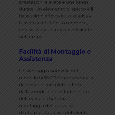
prestazioni elevate e una lunga
durata. Un elemento di spicco è il
bassissimo effetto auto-scarica e
l’assenza dell’effetto memoria,
che assicura una carica efficiente
nel tempo.
Facilità di Montaggio e
Assistenza
Un vantaggio notevole del
modello IA36V12 è rappresentato
dal servizio completo offerto
dall’azienda, che include il ritiro
della vecchia batteria e il
montaggio del nuovo kit
direttamente a casa del cliente.