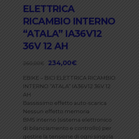
ELETTRICA
RICAMBIO INTERNO
“ATALA” IA36V12
36V 12 AH
Il
234,00
€
Il
260,00
€
prezzo
prezzo
EBIKE – BICI ELETTRICA RICAMBIO
originale
attuale
INTERNO “ATALA” IA36V12 36V 12
era:
è:
AH
260,00€.
234,00€.
Bassissimo effetto auto-scarica
Nessun effetto memoria
BMS interno (sistema elettronico
di bilanciamento e controllo) per
gestire la tensione di ogni singola