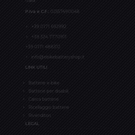
Italia
P.Iva e C.F.:
02557490048
+39 0171 692992
+39 324 7770911
+39 0171 488312
info@ebikebatteryshop.it
LINK UTILI
Batterie e-bike
Batterie per disabili
Carica batterie
Ricellaggio batterie
Rivenditori
LEGAL