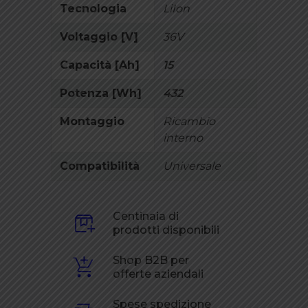
Tecnologia
LiIon
Voltaggio [V]
36V
Capacità [Ah]
15
Potenza [Wh]
432
Montaggio
Ricambio
interno
Compatibilità
Universale
Centinaia di
prodotti disponibili
Shop B2B per
offerte aziendali
Spese spedizione