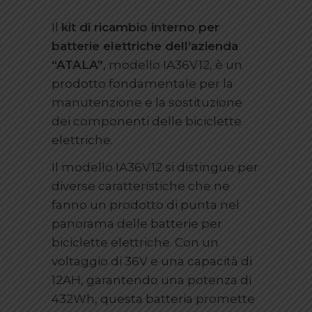
Il
kit di ricambio interno per
batterie elettriche dell’azienda
“ATALA”
, modello IA36V12, è un
prodotto fondamentale per la
manutenzione e la sostituzione
dei componenti delle biciclette
elettriche.
Il modello IA36V12 si distingue per
diverse caratteristiche che ne
fanno un prodotto di punta nel
panorama delle batterie per
biciclette elettriche. Con un
voltaggio di 36V e una capacità di
12AH, garantendo una potenza di
432Wh, questa batteria promette