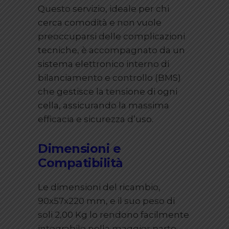
Questo servizio, ideale per chi
cerca comodità e non vuole
preoccuparsi delle complicazioni
tecniche, è accompagnato da un
sistema elettronico interno di
bilanciamento e controllo (BMS)
che gestisce la tensione di ogni
cella, assicurando la massima
efficacia e sicurezza d’uso.
Dimensioni e
Compatibilità
Le dimensioni del ricambio,
90x57x220 mm, e il suo peso di
soli 2,00 Kg lo rendono facilmente
integrabile nella maggior parte