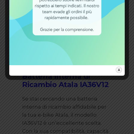
gli standard qualitativi desiderati.
Inoltre, è disponibile un servizio di
post-vendita che offre assistenza
tecnica in caso di problemi o per
effettuare riparazioni, garantendo
al cliente un supporto costante e
professionale.
Perché Scegliere la
Batteria Interna di
Ricambio Atala IA36V12
Se stai cercando una batteria
interna di ricambio affidabile per
la tua e-bike Atala, il modello
IA36V12 è un’eccellente scelta.
Con la sua compatibilità, capacità