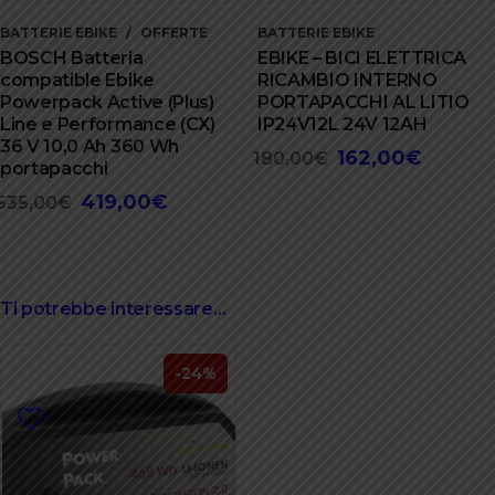
BATTERIE EBIKE
OFFERTE
BATTERIE EBIKE
BOSCH Batteria
EBIKE – BICI ELETTRICA
compatible Ebike
RICAMBIO INTERNO
Powerpack Active (Plus)
PORTAPACCHI AL LITIO
Line e Performance (CX)
IP24V12L 24V 12AH
36 V 10,0 Ah 360 Wh
162,00
€
Il
Il
180,00
€
portapacchi
prezzo
prezzo
419,00
€
Il
Il
535,00
€
originale
attuale
prezzo
prezzo
era:
è:
originale
attuale
180,00€.
162,00€.
era:
è:
535,00€.
419,00€.
Ti potrebbe interessare…
-24%