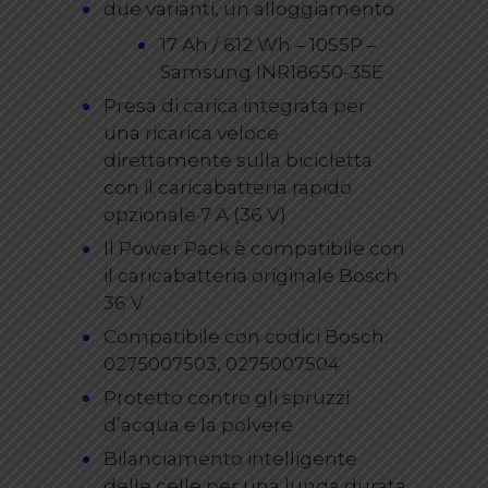
due varianti, un alloggiamento
17 Ah / 612 Wh – 10S5P –
Samsung INR18650-35E
Presa di carica integrata per
una ricarica veloce
direttamente sulla bicicletta
con il caricabatteria rapido
opzionale 7 A (36 V)
Il Power Pack è compatibile con
il caricabatteria originale Bosch
36 V
Compatibile con codici Bosch:
0275007503, 0275007504
Protetto contro gli spruzzi
d’acqua e la polvere
Bilanciamento intelligente
delle celle per una lunga durata