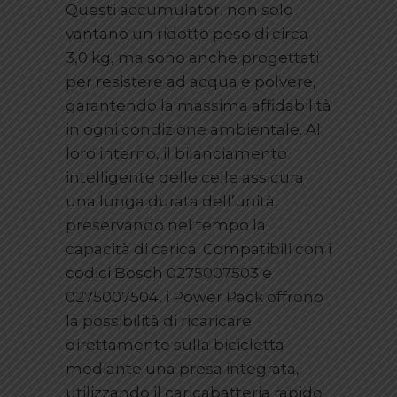
Questi accumulatori non solo
vantano un ridotto peso di circa
3,0 kg, ma sono anche progettati
per resistere ad acqua e polvere,
garantendo la massima affidabilità
in ogni condizione ambientale. Al
loro interno, il bilanciamento
intelligente delle celle assicura
una lunga durata dell’unità,
preservando nel tempo la
capacità di carica. Compatibili con i
codici Bosch 0275007503 e
0275007504, i Power Pack offrono
la possibilità di ricaricare
direttamente sulla bicicletta
mediante una presa integrata,
utilizzando il caricabatteria rapido