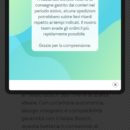
frequenti ricariche.
Perché acquistare la
Batteria PowerPack
612Wh al Telaio Bosch
36V 17Ah
Se stai cercando una batteria
potente, affidabile e
perfettamente integrata al telaio
della tua e-bike Bosch Classic
Line, la Batteria PowerPack 612Wh
al Telaio Bosch 36V 17Ah è la scelta
ideale. Con un’ampia autonomia,
design integrato e compatibilità
garantita con il telaio Bosch,
questa batteria ti consentirà di