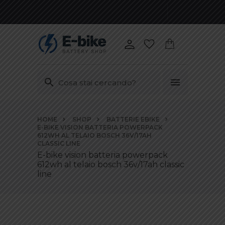
Vai
HOME
SHOP
BATTERIE EBIKE
ai
E-BIKE VISION BATTERIA POWERPACK
contenuti
612WH AL TELAIO BOSCH 36V/17AH
CLASSIC LINE
E-bike vision batteria powerpack
612wh al telaio bosch 36v/17ah classic
line