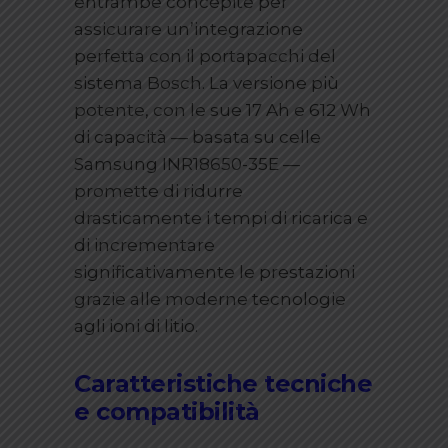
entrambe concepite per
assicurare un’integrazione
perfetta con il portapacchi del
sistema Bosch. La versione più
potente, con le sue 17 Ah e 612 Wh
di capacità — basata su celle
Samsung INR18650-35E —
promette di ridurre
drasticamente i tempi di ricarica e
di incrementare
significativamente le prestazioni
grazie alle moderne tecnologie
agli ioni di litio.
Caratteristiche tecniche
e compatibilità