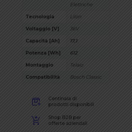
Elettriche
Tecnologia
LiIon
Voltaggio [V]
36V
Capacità [Ah]
17,1
Potenza [Wh]
612
Montaggio
Telaio
Compatibilità
Bosch Classic
Centinaia di
prodotti disponibili
Shop B2B per
offerte aziendali