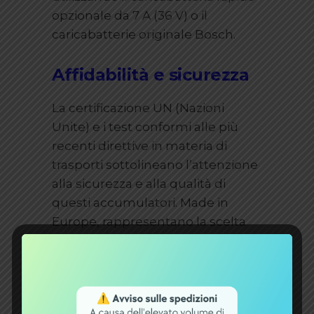
opzionale da 7 A (36 V) o il
caricabatterie originale Bosch.
Affidabilità e sicurezza
La certificazione UN (Nazioni
Unite) e i test conformi alle più
recenti direttive in materia di
trasporti sottolineano l’attenzione
alla sicurezza e alla qualità di
questi accumulatori. Made in
Europe, rappresentano la scelta
ideale per chi cerca un prodotto
affidabile e sicuro, in grado di
offrire lunghe distanze di
percorrenza senza la necessità di