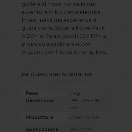
godere al massimo delle tue
avventure in bicicletta elettrica.
Investi nella tua esperienza di
guida con la Batteria PowerPack
612Wh al Telaio Bosch 36V 17Ah e
preparati a esplorare nuovi
orizzonti con fiducia e tranquillità.
INFORMAZIONI AGGIUNTIVE
Peso
3 kg
Dimensioni
295 × 85 × 90
cm
Produttore
Ebike Vision
Applicazione
Biciclette