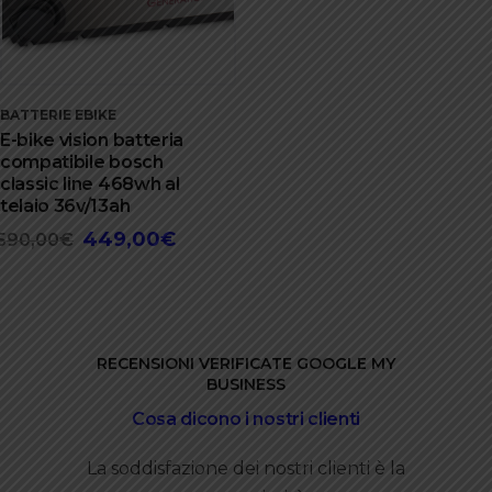
BATTERIE EBIKE
E-bike vision batteria
compatibile bosch
classic line 468wh al
telaio 36v/13ah
449,00
€
Il
Il
590,00
€
prezzo
prezzo
originale
attuale
era:
è:
590,00€.
449,00€.
RECENSIONI VERIFICATE GOOGLE MY
BUSINESS
Cosa dicono i nostri clienti
La soddisfazione dei nostri clienti è la