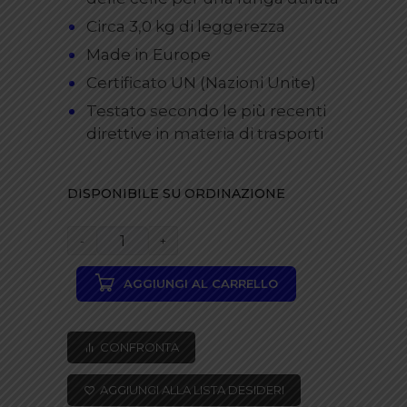
Circa 3,0 kg di leggerezza
Made in Europe
Certificato UN (Nazioni Unite)
Testato secondo le più recenti
direttive in materia di trasporti
DISPONIBILE SU ORDINAZIONE
E-
bike
AGGIUNGI AL CARRELLO
vision
batteria
powerpack
CONFRONTA
612wh
al
AGGIUNGI ALLA LISTA DESIDERI