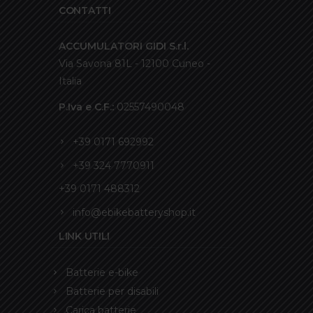
CONTATTI
ACCUMULATORI GIDI S.r.l.
Via Savona 81L - 12100 Cuneo -
Italia
P.Iva e C.F.:
02557490048
+39 0171 692992
+39 324 7770911
+39 0171 488312
info@ebikebatteryshop.it
LINK UTILI
Batterie e-bike
Batterie per disabili
Carica batterie