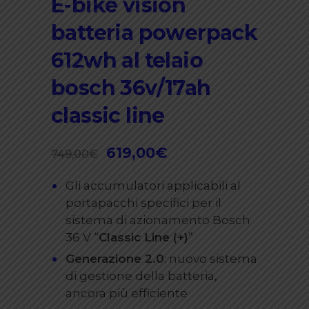
E-bike vision
batteria powerpack
612wh al telaio
bosch 36v/17ah
classic line
Il
619,00
€
Il
749,00
€
prezzo
prezzo
Gli accumulatori applicabili al
originale
attuale
portapacchi specifici per il
era:
è:
sistema di azionamento Bosch
749,00€.
619,00€.
36 V “
Classic Line (+)
”
Generazione 2.0
: nuovo sistema
di gestione della batteria,
ancora più efficiente