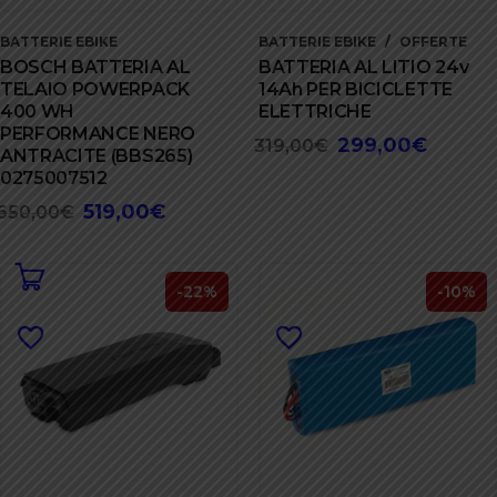
BATTERIE EBIKE
BATTERIE EBIKE
OFFERTE
BOSCH BATTERIA AL
BATTERIA AL LITIO 24v
TELAIO POWERPACK
14Ah PER BICICLETTE
400 WH
ELETTRICHE
PERFORMANCE NERO
299,00
€
Il
Il
319,00
€
ANTRACITE (BBS265)
prezzo
prezzo
0275007512
originale
attuale
519,00
€
Il
Il
650,00
€
era:
è:
prezzo
prezzo
319,00€.
299,00€
originale
attuale
era:
è:
-22%
-10%
650,00€.
519,00€.