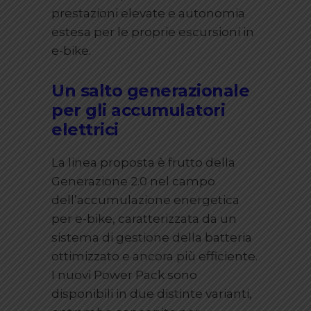
prestazioni elevate e autonomia
estesa per le proprie escursioni in
e-bike.
Un salto generazionale
per gli accumulatori
elettrici
La linea proposta è frutto della
Generazione 2.0 nel campo
dell’accumulazione energetica
per e-bike, caratterizzata da un
sistema di gestione della batteria
ottimizzato e ancora più efficiente.
I nuovi Power Pack sono
disponibili in due distinte varianti,