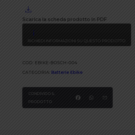
telaio
bosch
36v/17ah
Scarica la scheda prodotto in PDF
classic
line
RICHIEDI INFORMAZIONI SU QUESTO PRODOTTO
quantità
COD:
EBIKE-BOSCH-004
CATEGORIA:
Batterie Ebike
CONDIVIDO IL
PRODOTTO