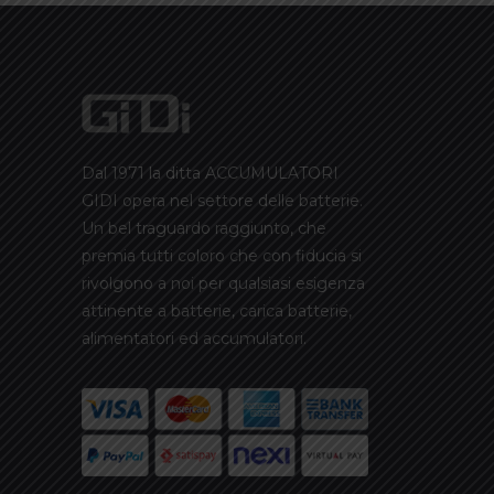
Dal 1971 la ditta ACCUMULATORI
GIDI opera nel settore delle batterie.
Un bel traguardo raggiunto, che
premia tutti coloro che con fiducia si
rivolgono a noi per qualsiasi esigenza
attinente a batterie, carica batterie,
alimentatori ed accumulatori.