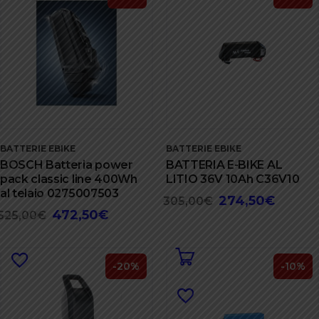
BATTERIE EBIKE
BATTERIE EBIKE
BOSCH Batteria power
BATTERIA E-BIKE AL
pack classic line 400Wh
LITIO 36V 10Ah C36V10
al telaio 0275007503
274,50
€
Il
Il
305,00
€
472,50
€
Il
Il
525,00
€
prezzo
prezzo
prezzo
prezzo
originale
attuale
originale
attuale
era:
è:
era:
è:
-20%
-10%
305,00€.
274,50€
525,00€.
472,50€.