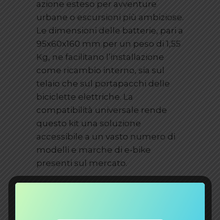
azione esteso per avventure
urbane o escursioni più ambiziose.
Le dimensioni delle batterie, pari a
95x60x160 mm per un peso di 1,55
Kg, ne facilitano l’installazione
come ricambio interno, sia sul
telaio che sul portapacchi delle
biciclette elettriche. La
compatibilità universale rende
questo kit una soluzione
accessibile a un vasto numero di
modelli e marche di e-bike
presenti sul mercato.
Perché Acquistare la
Modifica per Batterie al
Piombo BE12008CY con