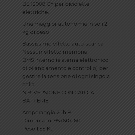
BE 12008 CY per biciclette
elettriche.
Una maggior autonomia in soli 2
kg di peso !
Bassissimo effetto auto-scarica
Nessun effetto memoria
BMS interno (sistema elettronico
di bilanciamento e controllo) per
gestire la tensione di ogni singola
cella
N.B. VERSIONE CON CARICA-
BATTERIE
Amperaggio 20h 9
Dimensioni 95x60x160
Peso 1,55 Kg