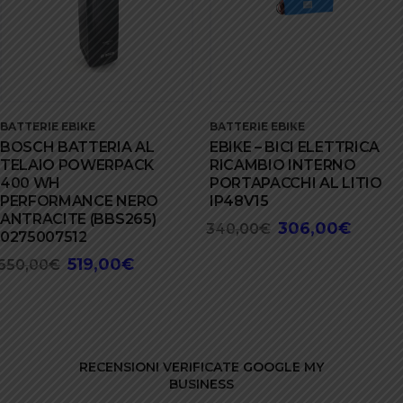
BATTERIE EBIKE
BATTERIE EBIKE
BOSCH BATTERIA AL
EBIKE – BICI ELETTRICA
TELAIO POWERPACK
RICAMBIO INTERNO
400 WH
PORTAPACCHI AL LITIO
PERFORMANCE NERO
IP48V15
ANTRACITE (BBS265)
306,00
€
Il
Il
340,00
€
0275007512
prezzo
prezzo
519,00
€
Il
Il
650,00
€
originale
attuale
prezzo
prezzo
era:
è:
originale
attuale
340,00€.
306,00€
era:
è:
650,00€.
519,00€.
RECENSIONI VERIFICATE GOOGLE MY
BUSINESS