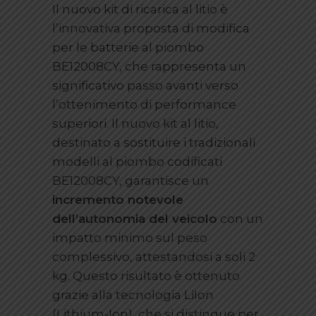
Il nuovo kit di ricarica al litio è
l’innovativa proposta di modifica
per le batterie al piombo
BE12008CY, che rappresenta un
significativo passo avanti verso
l’ottenimento di performance
superiori. Il nuovo kit al litio,
destinato a sostituire i tradizionali
modelli al piombo codificati
BE12008CY, garantisce un
incremento notevole
dell’autonomia del veicolo
con un
impatto minimo sul peso
complessivo, attestandosi a soli 2
kg. Questo risultato è ottenuto
grazie alla tecnologia LiIon
(Lithium-Ion), che si distingue per