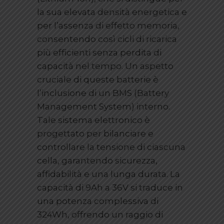
la sua elevata densità energetica e
per l’assenza di effetto memoria,
consentendo così cicli di ricarica
più efficienti senza perdita di
capacità nel tempo. Un aspetto
cruciale di queste batterie è
l’inclusione di un BMS (Battery
Management System) interno.
Tale sistema elettronico è
progettato per bilanciare e
controllare la tensione di ciascuna
cella, garantendo sicurezza,
affidabilità e una lunga durata. La
capacità di 9Ah a 36V si traduce in
una potenza complessiva di
324Wh, offrendo un raggio di