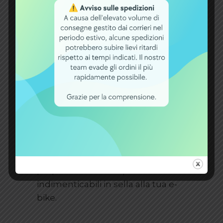
Caricabatterie
Se desideri potenziare la tua e-
bike e massimizzare le sue
prestazioni, la modifica per
batterie al piombo BE12008CY con
caricabatterie incluso è la
soluzione perfetta. Con questa
modifica, potrai godere di viaggi
più lunghi, potenti e avventurosi,
senza preoccuparti della durata
della batteria. Acquistala oggi e
preparati a vivere esperienze
indimenticabili in sella alla tua e-
bike.