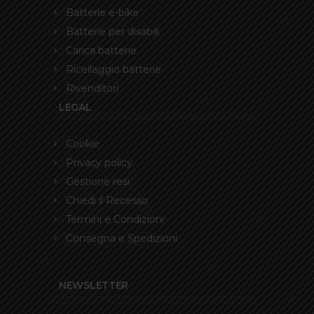
Batterie e-bike
Batterie per disabili
Carica batterie
Ricellaggio batterie
Rivenditori
LEGAL
Cookie
Privacy policy
Gestione resi
Chiedi il Recesso
Termini e Condizioni
Consegna e Spedizioni
NEWSLETTER