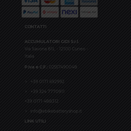
CONTATTI
ACCUMULATORI GIDI S.r.l.
Via Savona 81L - 12100 Cuneo -
Italia
P.Iva e C.F.:
02557490048
+39 0171 692992
+39 324 7770911
+39 0171 488312
info@ebikebatteryshop.it
LINK UTILI