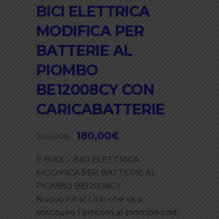
BICI ELETTRICA
MODIFICA PER
BATTERIE AL
PIOMBO
BE12008CY CON
CARICABATTERIE
Il
180,00
€
Il
200,00
€
prezzo
prezzo
E-BIKE – BICI ELETTRICA
originale
attuale
MODIFICA PER BATTERIE AL
era:
è:
PIOMBO BE12008CY
200,00€.
180,00€.
Nuovo Kit al Litio che va a
sostituire l’articolo al piombo cod.