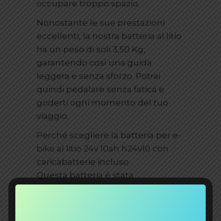
occupare troppo spazio.
Nonostante le sue prestazioni
eccellenti, la nostra batteria al litio
ha un peso di soli 3,50 Kg,
garantendo così una guida
leggera e senza sforzo. Potrai
quindi pedalare senza fatica e
goderti ogni momento del tuo
viaggio.
Perché scegliere la batteria per e-
bike al litio 24v 10ah h24v10 con
caricabatterie incluso
Questa batteria è stata
appositamente progettata per le
biciclette elettriche, quindi non
avrai problemi di compatibilità.