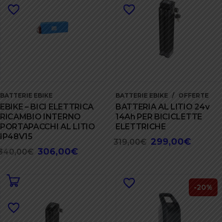
BATTERIE EBIKE
BATTERIE EBIKE
OFFERTE
EBIKE – BICI ELETTRICA
BATTERIA AL LITIO 24v
RICAMBIO INTERNO
14Ah PER BICICLETTE
PORTAPACCHI AL LITIO
ELETTRICHE
IP48V15
299,00
€
Il
Il
319,00
€
306,00
€
Il
Il
340,00
€
prezzo
prezzo
prezzo
prezzo
originale
attuale
originale
attuale
era:
è:
era:
è:
-20%
319,00€.
299,00€
340,00€.
306,00€.