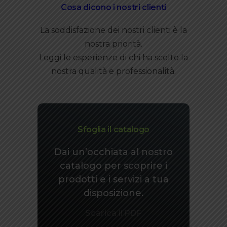
Cosa dicono i nostri clienti
La soddisfazione dei nostri clienti è la
nostra priorità.
Leggi le esperienze di chi ha scelto la
nostra qualità e professionalità.
Sfoglia il catalogo
Dai un’occhiata al nostro
catalogo per scoprire i
prodotti e i servizi a tua
disposizione.
Scarica il PDF