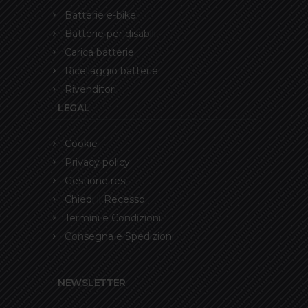
Batterie e-bike
Batterie per disabili
Carica batterie
Ricellaggio batterie
Rivenditori
LEGAL
Cookie
Privacy policy
Gestione resi
Chiedi il Recesso
Termini e Condizioni
Consegna e Spedizioni
NEWSLETTER