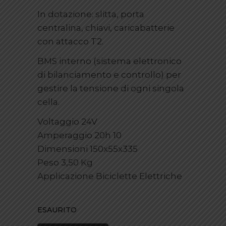
In dotazione: slitta, porta
centralina, chiavi, caricabatterie
con attacco T2.
BMS interno (sistema elettronico
di bilanciamento e controllo) per
gestire la tensione di ogni singola
cella.
Voltaggio 24V
Amperaggio 20h 10
Dimensioni 150x55x335
Peso 3,50 Kg
Applicazione Biciclette Elettriche
ESAURITO