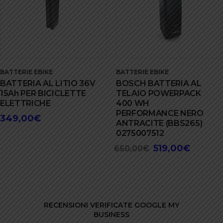
BATTERIE EBIKE
BATTERIE EBIKE
BATTERIA AL LITIO 36V
BOSCH BATTERIA AL
15Ah PER BICICLETTE
TELAIO POWERPACK
ELETTRICHE
400 WH
PERFORMANCE NERO
349,00
€
ANTRACITE (BBS265)
0275007512
519,00
€
Il
Il
650,00
€
prezzo
prezzo
originale
attuale
era:
è:
650,00€.
519,00€.
RECENSIONI VERIFICATE GOOGLE MY
BUSINESS