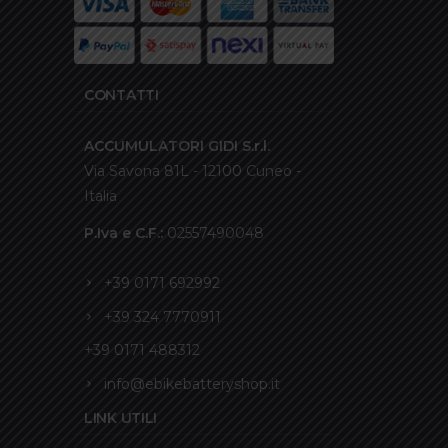
CONTATTI
ACCUMULATORI GIDI S.r.l.
Via Savona 81L - 12100 Cuneo -
Italia
P.Iva e C.F.:
02557490048
+39 0171 692992
+39 324 7770911
+39 0171 488312
info@ebikebatteryshop.it
LINK UTILI