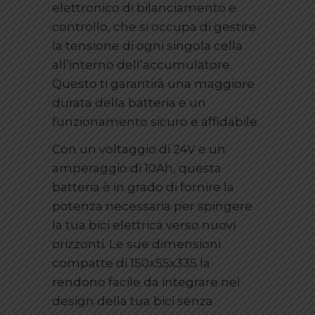
elettronico di bilanciamento e
controllo, che si occupa di gestire
la tensione di ogni singola cella
all’interno dell’accumulatore.
Questo ti garantirà una maggiore
durata della batteria e un
funzionamento sicuro e affidabile.
Con un voltaggio di 24V e un
amperaggio di 10Ah, questa
batteria è in grado di fornire la
potenza necessaria per spingere
la tua bici elettrica verso nuovi
orizzonti. Le sue dimensioni
compatte di 150x55x335 la
rendono facile da integrare nel
design della tua bici senza