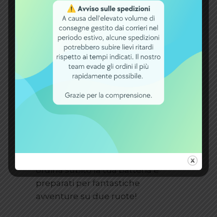
Che tu stia cercando di esplorare
la città, raggiungere il tuo posto di
lavoro o semplicemente divertirti
nel tempo libero, questa batteria
sarà il tuo compagno di viaggio
ideale.
Scegli la
batteria per e-bike al litio
24v 10ah h24v10
con
caricabatterie incluso e inizia a
vivere una nuova esperienza di
mobilità sostenibile. Non lasciarti
sfuggire questa opportunità,
ordina subito la tua batteria e
preparati per fantastiche
avventure su due ruote!