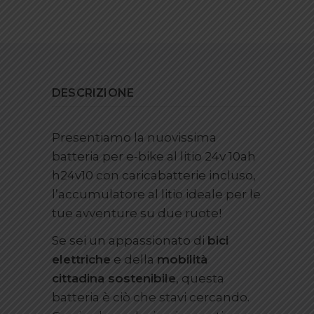
DESCRIZIONE
Presentiamo la nuovissima
batteria per e-bike al litio 24v 10ah
h24v10 con caricabatterie incluso,
l’accumulatore al litio ideale per le
tue avventure su due ruote!
Se sei un appassionato di
bici
elettriche
e della
mobilità
cittadina sostenibile
, questa
batteria è ciò che stavi cercando.