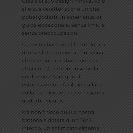
Grazie al suo design innovativo e
alle sue caratteristiche uniche,
potrai goderti un’esperienza di
guida eccezionale, senza limiti e
senza preoccupazioni.
La nostra batteria al litio è dotata
di una slitta, un porta centralina,
chiavi e un caricabatterie con
attacco T2, tutto incluso nella
confezione. Sarà quindi
estremamente facile installarla
sulla tua bici elettrica e iniziare a
goderti il viaggio.
Ma non finisce qui! La nostra
batteria è dotata di un BMS
interno, un sofisticato sistema